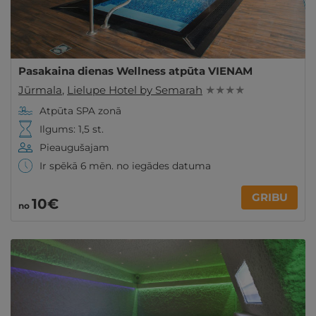
Pasakaina dienas Wellness atpūta VIENAM
Jūrmala
,
Lielupe Hotel by Semarah
★ ★ ★ ★
Atpūta SPA zonā
Ilgums: 1,5 st.
Pieaugušajam
Ir spēkā 6 mēn. no iegādes datuma
GRIBU
10€
no