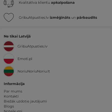
Kvalitatīva klientu
apkalpošana
GribuAtpusties.lv
izmēģināts
un
pārbaudīts
Ne tikai Latvijā
GribuAtpusties.lv
Emoti.pl
NoriuNoriuNoriu.lt
Informācija
Par mums
Kontakti
Biežāk uzdotie jautājumi
Blogs
Noteikumi