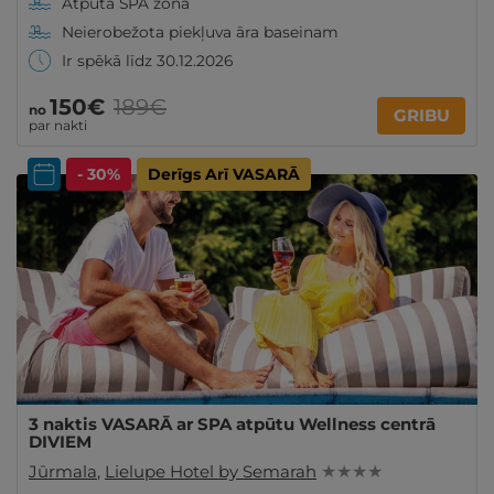
Atpūta SPA zonā
Neierobežota piekļuva āra baseinam
Ir spēkā līdz 30.12.2026
150€
189€
no
GRIBU
par nakti
- 30%
Derīgs Arī VASARĀ
3 naktis VASARĀ ar SPA atpūtu Wellness centrā
DIVIEM
Jūrmala
,
Lielupe Hotel by Semarah
★ ★ ★ ★