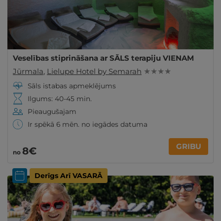
Veselības stiprināšana ar SĀLS terapiju VIENAM
Jūrmala
,
Lielupe Hotel by Semarah
★ ★ ★ ★
Sāls istabas apmeklējums
Ilgums: 40-45 min.
Pieaugušajam
Ir spēkā 6 mēn. no iegādes datuma
GRIBU
8€
no
Derīgs Arī VASARĀ