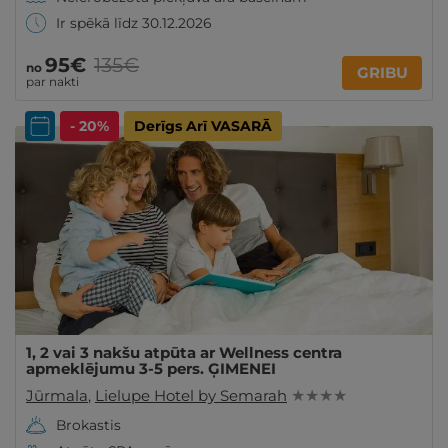
Ir spēkā līdz 30.12.2026
95€
135€
no
GRIBU
par nakti
- 20%
Derīgs Arī VASARĀ
1, 2 vai 3 nakšu atpūta ar Wellness centra
apmeklējumu 3-5 pers. ĢIMENEI
Jūrmala
,
Lielupe Hotel by Semarah
★ ★ ★ ★
Brokastis