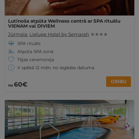
Lutinoša atpūta Wellness centrā ar SPA rituālu
VIENAM vai DIVIEM
Jūrmala
,
Lielupe Hotel by Semarah
★ ★ ★ ★
SPA rituāls
Atpūta SPA zonā
Tējas ceremonija
Ir spēkā 12 mēn. no iegādes datuma
GRIBU
60€
no