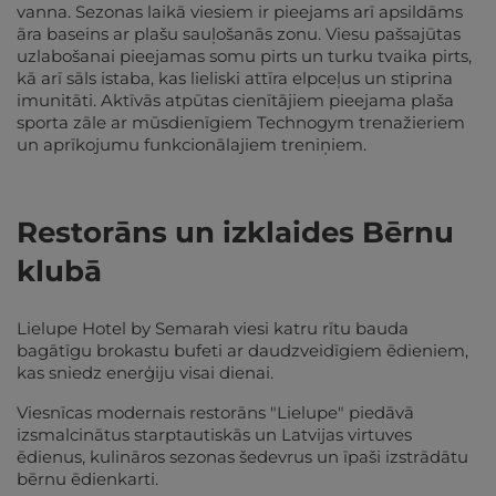
vanna. Sezonas laikā viesiem ir pieejams arī apsildāms
āra baseins ar plašu sauļošanās zonu. Viesu pašsajūtas
uzlabošanai pieejamas somu pirts un turku tvaika pirts,
kā arī sāls istaba, kas lieliski attīra elpceļus un stiprina
imunitāti. Aktīvās atpūtas cienītājiem pieejama plaša
sporta zāle ar mūsdienīgiem Technogym trenažieriem
un aprīkojumu funkcionālajiem treniņiem.
Restorāns un izklaides Bērnu
klubā
Lielupe Hotel by Semarah viesi katru rītu bauda
bagātīgu brokastu bufeti ar daudzveidīgiem ēdieniem,
kas sniedz enerģiju visai dienai.
Viesnīcas modernais restorāns "Lielupe" piedāvā
izsmalcinātus starptautiskās un Latvijas virtuves
ēdienus, kulināros sezonas šedevrus un īpaši izstrādātu
bērnu ēdienkarti.