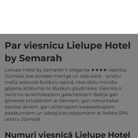
REĢISTRĒTIES
Vairāk informācijas par viesnīcu:
Par viesnīcu Lielupe Hotel
by Semarah
Lielupe Hotel by Semarah ir eleganta ★★★★ viesnīca
Jūrmalā, kas atrodas mierīgā un zaļā vietā – priežu
meža ieskautā Bulduru rajonā, tikai dažu minūšu
gājiena attālumā no Bulduru pludmales. Viesnīca ir
viens no iecienītākajiem galamērķiem Baltijā gan
ģimenes brīvdienām ar bērniem, gan romantiskai
atpūtai diviem, gan vērienīgiem korporatīvajiem
pasākumiem un labsajūtas ceļojumiem ar lielāko SPA
centru Jūrmalā.
Numuri viesnīcā Lielupe Hotel