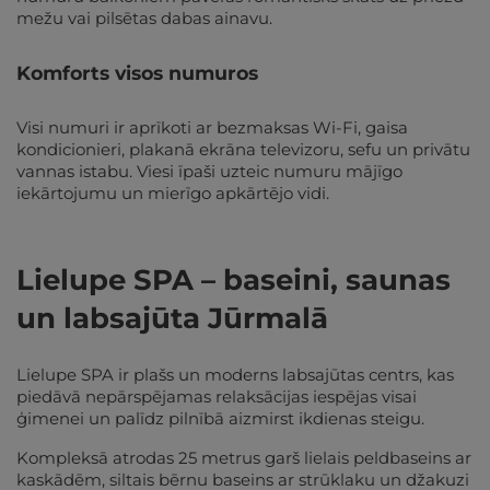
mežu vai pilsētas dabas ainavu.
Komforts visos numuros
Visi numuri ir aprīkoti ar bezmaksas Wi-Fi, gaisa
kondicionieri, plakanā ekrāna televizoru, sefu un privātu
vannas istabu. Viesi īpaši uzteic numuru mājīgo
iekārtojumu un mierīgo apkārtējo vidi.
Lielupe SPA – baseini, saunas
un labsajūta Jūrmalā
Lielupe SPA ir plašs un moderns labsajūtas centrs, kas
piedāvā nepārspējamas relaksācijas iespējas visai
ģimenei un palīdz pilnībā aizmirst ikdienas steigu.
Kompleksā atrodas 25 metrus garš lielais peldbaseins ar
kaskādēm, siltais bērnu baseins ar strūklaku un džakuzi