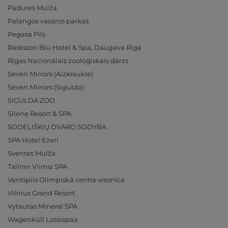
Padures Muiža
Palangos vasaros parkas
Pegasa Pils
Radisson Blu Hotel & Spa, Daugava Riga
Rīgas Nacionālais zooloģiskais dārzs
Seven Mirrors (Aizkraukle)
Seven Mirrors (Sigulda)
SIGULDA ZOO
Silene Resort & SPA
SODELIŠKIŲ DVARO SODYBA
SPA Hotel Ezeri
Sventes Muiža
Tallinn Viimsi SPA
Ventspils Olimpiskā centra viesnīca
Vilnius Grand Resort
Vytautas Mineral SPA
Wagenküll Lossispaa