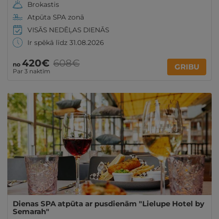
Brokastis
Atpūta SPA zonā
VISĀS NEDĒĻAS DIENĀS
Ir spēkā līdz 31.08.2026
420€
608€
no
GRIBU
Par 3 naktīm
Dienas SPA atpūta ar pusdienām "Lielupe Hotel by
Semarah"