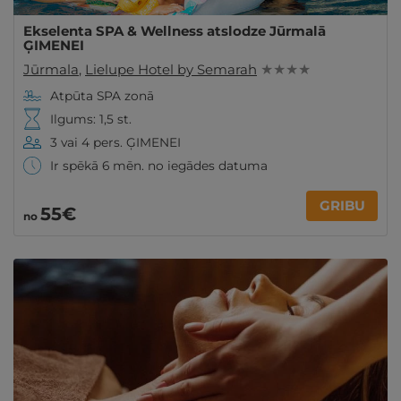
Ekselenta SPA & Wellness atslodze Jūrmalā
ĢIMENEI
Jūrmala
,
Lielupe Hotel by Semarah
★ ★ ★ ★
Atpūta SPA zonā
Ilgums: 1,5 st.
3 vai 4 pers. ĢIMENEI
Ir spēkā 6 mēn. no iegādes datuma
GRIBU
55€
no