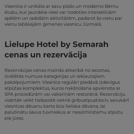
Viesnīca ir unikāla ar savu plašo un moderno Bērnu
klubu, kur jaunākie viesi var nodoties interaktīvām
spēlēm un radošām aktivitātēm, padarot šo vietu par
vienu labākajām ģimenes viesnīcu Jūrmalā.
Lielupe Hotel by Semarah
cenas un rezervācija
Rezervācijas cenas mainās atkarībā no sezonas,
izvēlētās numura kategorijas un iekļautajiem
pakalpojumiem. Viesnīca regulāri piedāvā izdevīgus
atpūtas komplektus, kuros nakšņošana apvienota ar
SPA procedūrām vai vakariņām restorānā. Rezervāciju
visērtāk veikt tiešsaistē vietnē gribuatpusties.lv, savukārt
viesnīcas dāvanu karte būs lieliska dāvana, lai
palutinātu savus tuviniekus ar neaizmirstamu atpūtu
pie jūras.