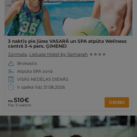
3 naktis pie jūras VASARĀ un SPA atpūta Wellness
centrā 3-4 pers. ĢIMENEI
Jūrmala
,
Lielupe Hotel by Semarah
★ ★ ★ ★
Brokastis
Atpūta SPA zonā
VISĀS NEDĒĻAS DIENĀS
Ir spēkā līdz 31.08.2026
510€
no
GRIBU
Par 3 naktīm