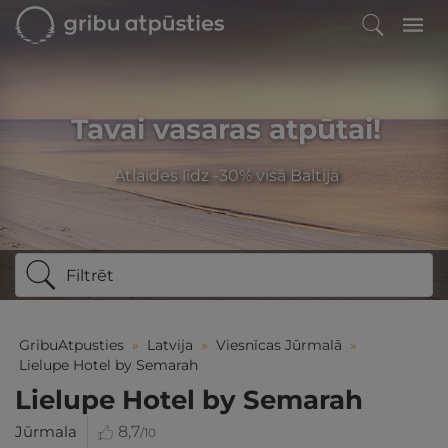
Tavai vasaras atpūtai!
Atlaides līdz -30% visā Baltijā
Filtrēt
GribuAtpusties
»
Latvija
»
Viesnīcas Jūrmalā
»
Lielupe Hotel by Semarah
Lielupe Hotel by Semarah
Jūrmala
8,7
/10