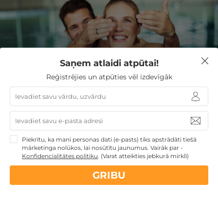
Saņem atlaidi atpūtai!
Reģistrējies un atpūties vēl izdevīgāk
REĢISTRĒJIETIES JAUNUMU
SAŅEMŠANAI
Reģistrējoties Jūs piekrītat saņemt īpašos atpūtas
piedāvājumus un jaunumus.
Piekrītu, ka mani personas dati (e-pasts) tiks apstrādāti tiešā
mārketinga nolūkos, lai nosūtītu jaunumus. Vairāk par -
Konfidencialitātes politiku
.
(Varat atteikties jebkurā mirklī)
GRIBU