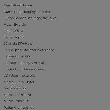
Gradiali Anykščiai
Grand Poet Hotel by SemaraH
Hilton Garden Inn Riga Old Town
Hotel Sigulda
Hotel SOHO
Jaunpils pils
Jūrmala SPA Hotel
Kalev Spa Hotel and Waterpark
Labirintų parkas
Lielupe Hotel by SemaraH
Lindenhoff - Liepas muiža
LVM Jaunmoku pils
Meresuu SPA Hotel
Mālpils muiža
Mārcienas muiža
Nurmuižas pils
Padangių nuotykiai