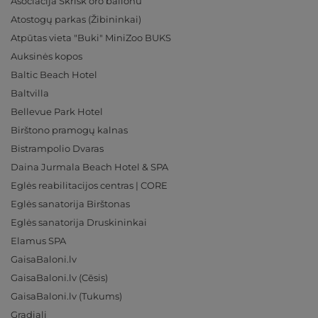
Asociacija Skrisk oro balionu
Atostogų parkas (Žibininkai)
Atpūtas vieta "Buki" MiniZoo BUKS
Auksinės kopos
Baltic Beach Hotel
Baltvilla
Bellevue Park Hotel
Birštono pramogų kalnas
Bistrampolio Dvaras
Daina Jurmala Beach Hotel & SPA
Eglės reabilitacijos centras | CORE
Eglės sanatorija Birštonas
Eglės sanatorija Druskininkai
Elamus SPA
GaisaBaloni.lv
GaisaBaloni.lv (Cēsis)
GaisaBaloni.lv (Tukums)
Gradiali