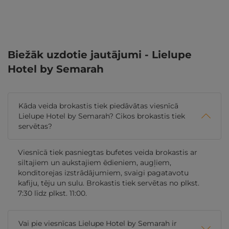
Biežāk uzdotie jautājumi - Lielupe
Hotel by Semarah
Kāda veida brokastis tiek piedāvātas viesnīcā
Lielupe Hotel by Semarah? Cikos brokastis tiek
servētas?
Viesnīcā tiek pasniegtas bufetes veida brokastis ar
siltajiem un aukstajiem ēdieniem, augļiem,
konditorejas izstrādājumiem, svaigi pagatavotu
kafiju, tēju un sulu. Brokastis tiek servētas no plkst.
7:30 līdz plkst. 11:00.
Vai pie viesnīcas Lielupe Hotel by Semarah ir