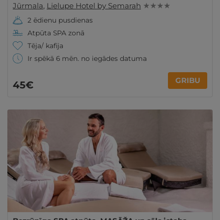
Jūrmala
,
Lielupe Hotel by Semarah
★ ★ ★ ★
2 ēdienu pusdienas
Atpūta SPA zonā
Tēja/ kafija
Ir spēkā 6 mēn. no iegādes datuma
GRIBU
45€