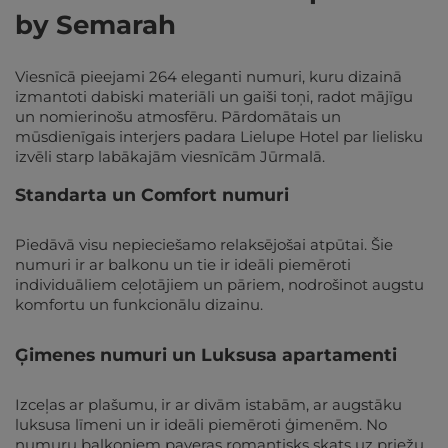
by Semarah
Viesnīcā pieejami 264 eleganti numuri, kuru dizainā
izmantoti dabiski materiāli un gaiši toņi, radot mājīgu
un nomierinošu atmosfēru. Pārdomātais un
mūsdienīgais interjers padara Lielupe Hotel par lielisku
izvēli starp labākajām viesnīcām Jūrmalā.
Standarta un Comfort numuri
Piedāvā visu nepieciešamo relaksējošai atpūtai. Šie
numuri ir ar balkonu un tie ir ideāli piemēroti
individuāliem ceļotājiem un pāriem, nodrošinot augstu
komfortu un funkcionālu dizainu.
Ģimenes numuri un Luksusa apartamenti
Izceļas ar plašumu, ir ar divām istabām, ar augstāku
luksusa līmeni un ir ideāli piemēroti ģimenēm. No
numuru balkoniem paveras romantisks skats uz priežu