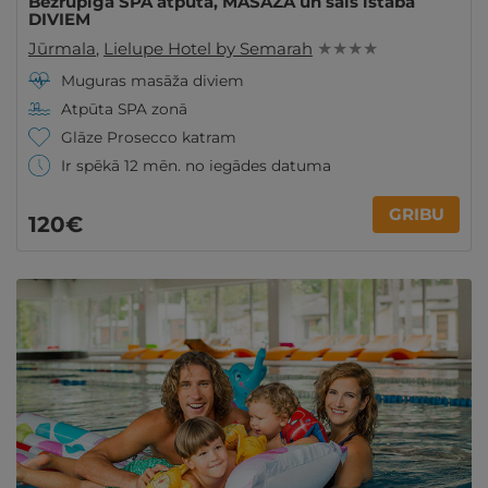
Bezrūpīga SPA atpūta, MASĀŽA un sāls istaba
DIVIEM
Jūrmala
,
Lielupe Hotel by Semarah
★ ★ ★ ★
Muguras masāža diviem
Atpūta SPA zonā
Glāze Prosecco katram
Ir spēkā 12 mēn. no iegādes datuma
GRIBU
120€