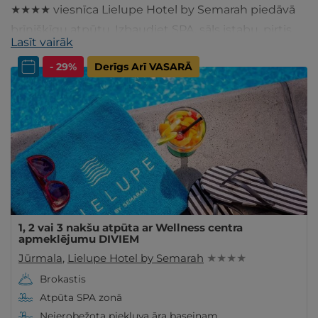
★★★★ viesnīca Lielupe Hotel by Semarah piedāvā
brīnišķīgu atpūtu. Izbaudiet SPA, sāls istabu, pirtis
Lasīt vairāk
un 25m baseinu! Semarah Hotel Lielupe Jūs jau
- 29%
Derīgs Arī VASARĀ
gaida!
1, 2 vai 3 nakšu atpūta ar Wellness centra
apmeklējumu DIVIEM
Jūrmala
,
Lielupe Hotel by Semarah
★ ★ ★ ★
Brokastis
Atpūta SPA zonā
Neierobežota piekļuva āra baseinam