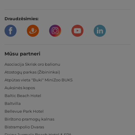
Draudzēsimies:
Mūsu partneri
Asociacija Skrisk oro balionu
Atostogų parkas (Žibininkai)
Atpūtas vieta "Buki" MiniZoo BUKS
Auksinės kopos
Baltic Beach Hotel
Baltvilla
Bellevue Park Hotel
Birštono pramogų kalnas
Bistrampolio Dvaras
Daina Jurmala Beach Hotel & SPA