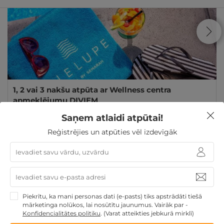
1, 2 vai 3 nakšu atpūta ar Wellness centra
apmeklējumu DIVIEM
Jūrmala
,
Lielupe Hotel by Semarah
★ ★ ★ ★
Saņem atlaidi atpūtai!
Reģistrējies un atpūties vēl izdevīgāk
95€
135€
no
GRIBU
par nakti
Skolēnu brīvlaikam
Atpūta pie jūras
Derīgs arī
VASARĀ
Dāvanu idejas
Atpūtai Līgo svētkos
Piekrītu, ka mani personas dati (e-pasts) tiks apstrādāti tiešā
Dāvanas ģimenei
3 personu ĢIMENEI
4 personu
mārketinga nolūkos, lai nosūtītu jaunumus. Vairāk par -
Konfidencialitātes politiku
.
(Varat atteikties jebkurā mirklī)
ĢIMENEI
Ģimenes atpūta
TOP atpūta Baltijā