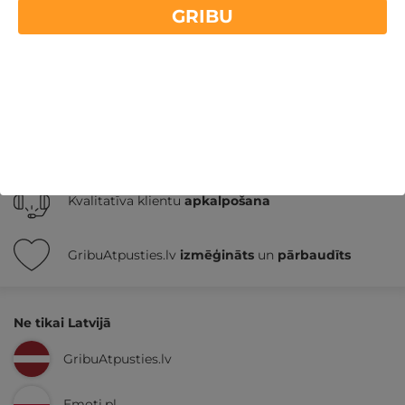
Atpūta Latvijā
GRIBU
Nekādas
apkalpošanas un administrācijas
maksas
14 dienu
naudas atmaksas garantija
Kvalitatīva klientu
apkalpošana
GribuAtpusties.lv
izmēģināts
un
pārbaudīts
Ne tikai Latvijā
GribuAtpusties.lv
Emoti.pl