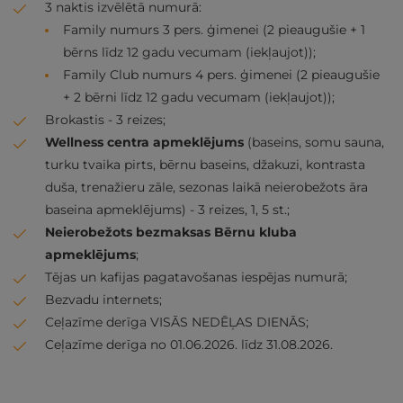
3 naktis izvēlētā numurā:
Family numurs 3 pers. ģimenei (2 pieaugušie + 1
bērns līdz 12 gadu vecumam (iekļaujot));
Family Club numurs 4 pers. ģimenei (2 pieaugušie
+ 2 bērni līdz 12 gadu vecumam (iekļaujot));
Brokastis - 3 reizes;
Wellness centra apmeklējums
(baseins, somu sauna,
turku tvaika pirts, bērnu baseins, džakuzi, kontrasta
duša, trenažieru zāle, sezonas laikā neierobežots āra
baseina apmeklējums) - 3 reizes, 1, 5 st.;
Neierobežots bezmaksas Bērnu kluba
apmeklējums
;
Tējas un kafijas pagatavošanas iespējas numurā;
Bezvadu internets;
Ceļazīme derīga VISĀS NEDĒĻAS DIENĀS;
Ceļazīme derīga no 01.06.2026. līdz 31.08.2026.