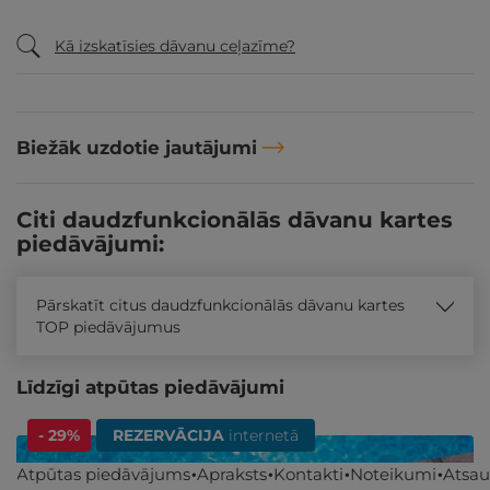
Kā izskatīsies dāvanu ceļazīme?
Biežāk uzdotie jautājumi
Citi daudzfunkcionālās dāvanu kartes
piedāvājumi:
Pārskatīt citus daudzfunkcionālās dāvanu kartes
TOP piedāvājumus
Līdzīgi atpūtas piedāvājumi
- 29%
REZERVĀCIJA
internetā
Atpūtas piedāvājums
Apraksts
Kontakti
Noteikumi
Atsa