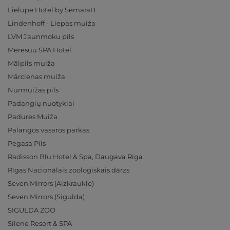
Lielupe Hotel by SemaraH
Lindenhoff - Liepas muiža
LVM Jaunmoku pils
Meresuu SPA Hotel
Mālpils muiža
Mārcienas muiža
Nurmuižas pils
Padangių nuotykiai
Padures Muiža
Palangos vasaros parkas
Pegasa Pils
Radisson Blu Hotel & Spa, Daugava Riga
Rīgas Nacionālais zooloģiskais dārzs
Seven Mirrors (Aizkraukle)
Seven Mirrors (Sigulda)
SIGULDA ZOO
Silene Resort & SPA