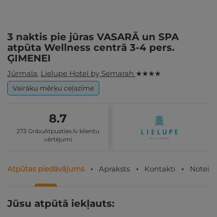
3 naktis pie jūras VASARĀ un SPA
atpūta Wellness centrā 3-4 pers.
ĢIMENEI
Jūrmala
,
Lielupe Hotel by Semarah
★ ★ ★ ★
Vairāku mērķu ceļazīme
8.7
273 GribuAtpusties.lv klientu
vērtējumi
Atpūtas piedāvājums
Apraksts
Kontakti
Noteik
Jūsu atpūtā iekļauts: