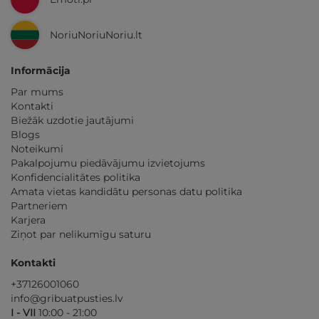
NoriuNoriuNoriu.lt
Informācija
Par mums
Kontakti
Biežāk uzdotie jautājumi
Blogs
Noteikumi
Pakalpojumu piedāvājumu izvietojums
Konfidencialitātes politika
Amata vietas kandidātu personas datu politika
Partneriem
Karjera
Ziņot par nelikumīgu saturu
Kontakti
+37126001060
info@gribuatpusties.lv
I - VII
10:00 - 21:00