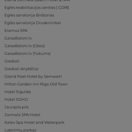
Eglės reabilitacijos centras | CORE
Eglės sanatorija Birštonas
Eglės sanatorija Druskininkai
Elamus SPA
GaisaBaloni.lv
GaisaBaloni.lv (Cēsis)
GaisaBaloni.lv (Tukums)
Gradiali
Gradiali Anykščiai
Grand Poet Hotel by SemaraH
Hilton Garden Inn Riga Old Town
Hotel Sigulda
Hotel SOHO
Jaunpils pils
Jūrmala SPA Hotel
Kalev Spa Hotel and Waterpark
Labirintų parkas