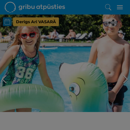
Derīgs Arī VASARĀ
Iepatikās šis piedāvājums?
Līdz brīnišķīgai atpūtai atlikuši tikai daži soļi
PĒRKU