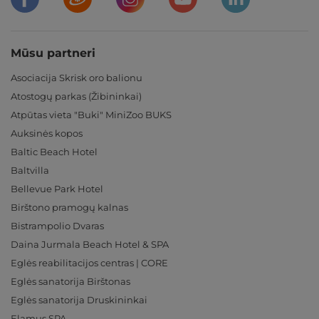
Mūsu partneri
Asociacija Skrisk oro balionu
Atostogų parkas (Žibininkai)
Atpūtas vieta "Buki" MiniZoo BUKS
Auksinės kopos
Baltic Beach Hotel
Baltvilla
Bellevue Park Hotel
Birštono pramogų kalnas
Bistrampolio Dvaras
Daina Jurmala Beach Hotel & SPA
Eglės reabilitacijos centras | CORE
Eglės sanatorija Birštonas
Eglės sanatorija Druskininkai
Elamus SPA