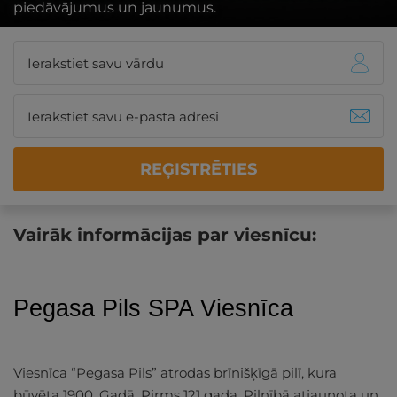
piedāvājumus un jaunumus.
REĢISTRĒTIES
Vairāk informācijas par viesnīcu:
Pegasa Pils SPA Viesnīca
Viesnīca “Pegasa Pils” atrodas brīnišķīgā pilī, kura
būvēta 1900. Gadā. Pirms 121 gada. Pilnībā atjaunota un