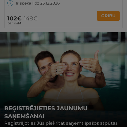
Ir spēkā līdz 25.12.2026
GRIBU
102€
148€
par nakti
REĢISTRĒJIETIES JAUNUMU
SAŅEMŠANAI
Reģistrējoties Jūs piekrītat saņemt īpašos atpūtas