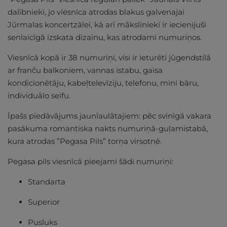
dalībnieki, jo viesnīca atrodas blakus galvenajai
Jūrmalas koncertzālei, kā arī mākslinieki ir iecienijuši
senlaicīgā izskata dizainu, kas atrodami numuriņos.
Viesnīcā kopā ir 38 numuriņi, visi ir ieturēti jūgendstilā
ar franču balkoniem, vannas istabu, gaisa
kondicionētāju, kabeļtelevīziju, telefonu, mini bāru,
individuālo seifu.
Īpašs piedāvājums jaunlaulātajiem: pēc svinīgā vakara
pasākuma romantiska nakts numuriņā-guļamistabā,
kura atrodas ”Pegasa Pils” torņa virsotnē.
Pegasa pils viesnīcā pieejami šādi numuriņi:
Standarta
Superior
Pusluks