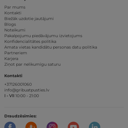
Par mums
Kontakti
Biežāk uzdotie jautājumi
Blogs
Noteikumi
Pakalpojumu piedāvājumu izvietojums
Konfidencialitātes politika
Amata vietas kandidātu personas datu politika
Partneriem
Karjera
Ziņot par nelikumīgu saturu
Kontakti
+37126001060
info@gribuatpusties.lv
I - VII
10:00 - 21:00
Draudzēsimies: