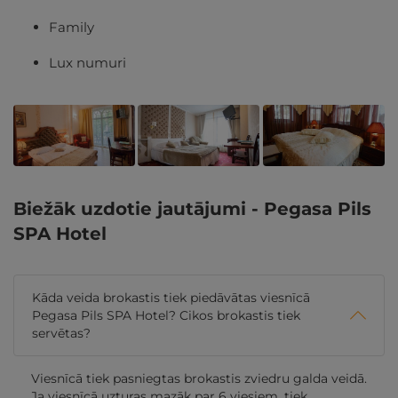
Family
Lux numuri
Biežāk uzdotie jautājumi - Pegasa Pils
SPA Hotel
Kāda veida brokastis tiek piedāvātas viesnīcā
Pegasa Pils SPA Hotel? Cikos brokastis tiek
servētas?
Viesnīcā tiek pasniegtas brokastis zviedru galda veidā.
Ja viesnīcā uzturas mazāk par 6 viesiem, tiek