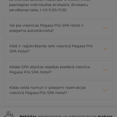
pasniegtas individuālas brokastis. Brokastu
servēšanas laiks; I–VII 9.00–11.00.
Vai pie viesnīcas Pegasa Pils SPA Hotel ir
pieejama autostāvvieta?
Kādi ir reģistrēšanās laiki viesnīcā Pegasa Pils
SPA Hotel?
Kādas SPA atpūtas iespējas piedāvā viesnīca
Pegasa Pils SPA Hotel?
Kāda veida numuri ir pieejami rezervācijai
viesnīcā Pegasa Pils SPA Hotel?
Nekādas
apkalpošanas un administrācijas
maksas