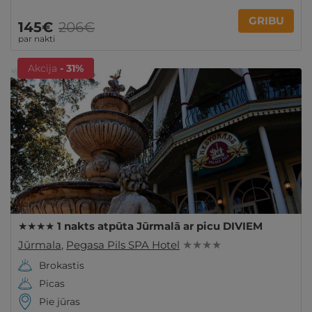
GRIBU
145€
206€
par nakti
Akcija
- 31%
★★★★ 1 nakts atpūta Jūrmalā ar picu DIVIEM
Jūrmala
,
Pegasa Pils SPA Hotel
★ ★ ★ ★
Brokastis
Picas
Pie jūras