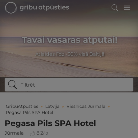
Tavai vasaras atpūtai!
Atlaides līdz -30% visā Baltijā
Filtrēt
GribuAtpusties
»
Latvija
»
Viesnīcas Jūrmalā
»
Pegasa Pils SPA Hotel
Pegasa Pils SPA Hotel
Jūrmala
8,2
/10