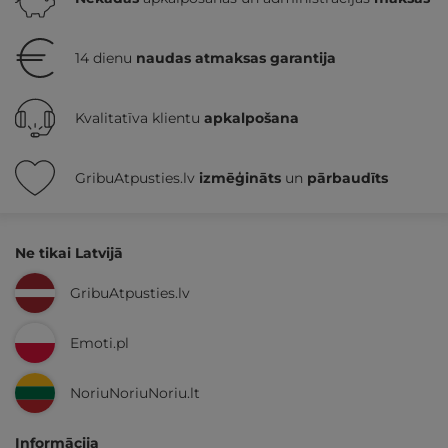
14 dienu
naudas atmaksas garantija
Kvalitatīva klientu
apkalpošana
GribuAtpusties.lv
izmēģināts
un
pārbaudīts
Ne tikai Latvijā
GribuAtpusties.lv
Emoti.pl
NoriuNoriuNoriu.lt
Informācija