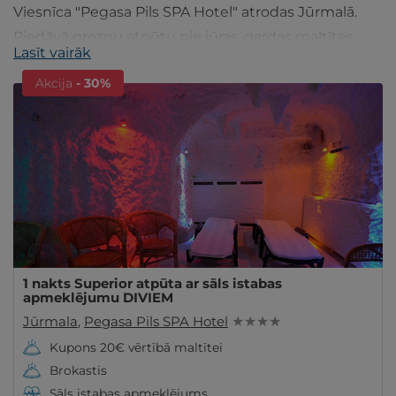
Viesnīca "Pegasa Pils SPA Hotel" atrodas Jūrmalā.
Piedāvā greznu atpūtu pie jūras, gardas maltītes,
Lasīt vairāk
atpūtu SPA oāzē, sāls istabā un citu. Ieskaties!
Akcija
- 30%
1 nakts Superior atpūta ar sāls istabas
apmeklējumu DIVIEM
Jūrmala
,
Pegasa Pils SPA Hotel
★ ★ ★ ★
Kupons 20€ vērtībā maltītei
Brokastis
Sāls istabas apmeklējums