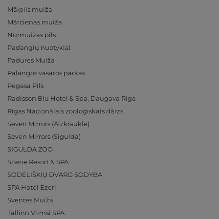
Mālpils muiža
Mārcienas muiža
Nurmuižas pils
Padangių nuotykiai
Padures Muiža
Palangos vasaros parkas
Pegasa Pils
Radisson Blu Hotel & Spa, Daugava Riga
Rīgas Nacionālais zooloģiskais dārzs
Seven Mirrors (Aizkraukle)
Seven Mirrors (Sigulda)
SIGULDA ZOO
Silene Resort & SPA
SODELIŠKIŲ DVARO SODYBA
SPA Hotel Ezeri
Sventes Muiža
Tallinn Viimsi SPA