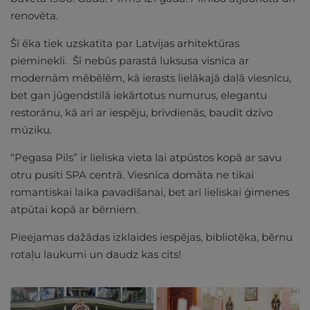
renovēta.
Šī ēka tiek uzskatīta par Latvijas arhitektūras
pieminekli. Šī nebūs parastā luksusa visnīca ar
modernām mēbēlēm, kā ierasts lielākajā daļā viesnīcu,
bet gan jūgendstilā iekārtotus numurus, elegantu
restorānu, kā arī ar iespēju, brīvdienās, baudīt dzīvo
mūziku.
“Pegasa Pils” ir lieliska vieta lai atpūstos kopā ar savu
otru pusīti SPA centrā. Viesnīca domāta ne tikai
romantiskai laika pavadīšanai, bet arī lieliskai ģimenes
atpūtai kopā ar bērniem.
Pieejamas dažādas izklaides iespējas, bibliotēka, bērnu
rotaļu laukumi un daudz kas cits!