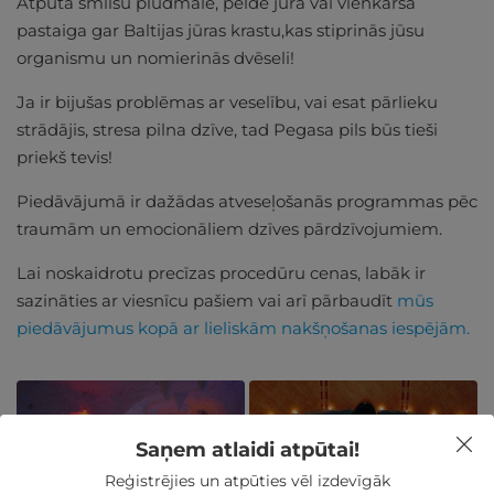
Atpūta smilšu pludmalē, pelde jūrā vai vienkārša
pastaiga gar Baltijas jūras krastu,kas stiprinās jūsu
organismu un nomierinās dvēseli!
Ja ir bijušas problēmas ar veselību, vai esat pārlieku
strādājis, stresa pilna dzīve, tad Pegasa pils būs tieši
priekš tevis!
Piedāvājumā ir dažādas atveseļošanās programmas pēc
traumām un emocionāliem dzīves pārdzīvojumiem.
Lai noskaidrotu precīzas procedūru cenas, labāk ir
sazināties ar viesnīcu pašiem vai arī pārbaudīt
mūs
piedāvājumus kopā ar lieliskām nakšņošanas iespējām.
Saņem atlaidi atpūtai!
Reģistrējies un atpūties vēl izdevīgāk