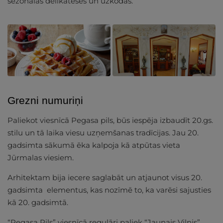
sezonālas delikateses un uzkodas.
Grezni numuriņi
Paliekot viesnīcā Pegasa pils, būs iespēja izbaudīt 20.gs.
stilu un tā laika viesu uzņemšanas tradīcijas. Jau 20.
gadsimta sākumā ēka kalpoja kā atpūtas vieta
Jūrmalas viesiem.
Arhitektam bija iecere saglabāt un atjaunot visus 20.
gadsimta elementus, kas nozīmē to, ka varēsi sajusties
kā 20. gadsimtā.
“Pegasa Pils” viesnīcā regulāri paliek “Jaunais Vilnis”