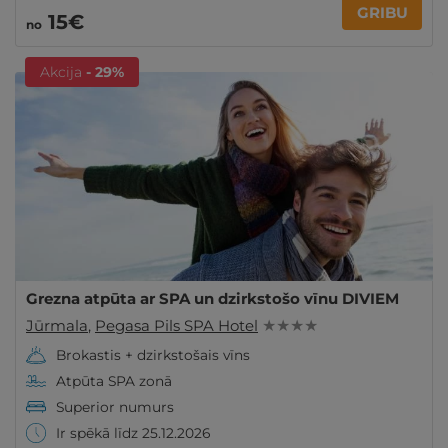
GRIBU
15€
no
Akcija
- 29%
Grezna atpūta ar SPA un dzirkstošo vīnu DIVIEM
Jūrmala
,
Pegasa Pils SPA Hotel
★ ★ ★ ★
Brokastis + dzirkstošais vīns
Atpūta SPA zonā
Superior numurs
Ir spēkā līdz 25.12.2026