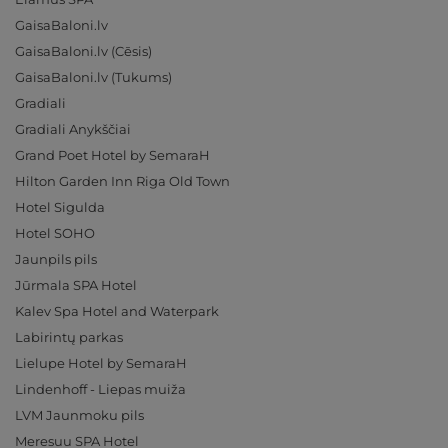
GaisaBaloni.lv
GaisaBaloni.lv (Cēsis)
GaisaBaloni.lv (Tukums)
Gradiali
Gradiali Anykščiai
Grand Poet Hotel by SemaraH
Hilton Garden Inn Riga Old Town
Hotel Sigulda
Hotel SOHO
Jaunpils pils
Jūrmala SPA Hotel
Kalev Spa Hotel and Waterpark
Labirintų parkas
Lielupe Hotel by SemaraH
Lindenhoff - Liepas muiža
LVM Jaunmoku pils
Meresuu SPA Hotel