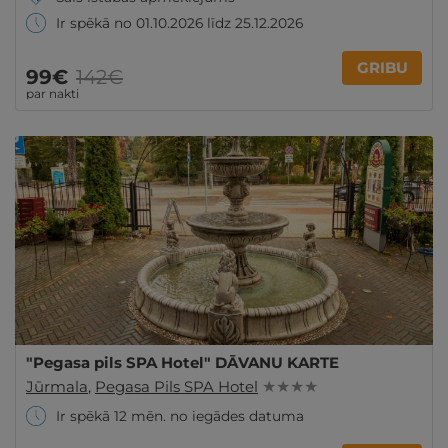
Ir spēkā no 01.10.2026 līdz 25.12.2026
GRIBU
99€
142€
par nakti
"Pegasa pils SPA Hotel" DĀVANU KARTE
Jūrmala
,
Pegasa Pils SPA Hotel
★ ★ ★ ★
Ir spēkā 12 mēn. no iegādes datuma