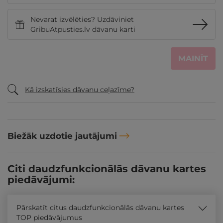
Nevarat izvēlēties? Uzdāviniet
GribuAtpusties.lv dāvanu karti
MAINĪT
Kā izskatīsies dāvanu ceļazīme?
Biežāk uzdotie jautājumi
Citi daudzfunkcionālās dāvanu kartes
piedāvājumi:
Pārskatīt citus daudzfunkcionālās dāvanu kartes
TOP piedāvājumus