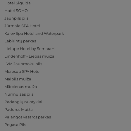
Hotel Sigulda
Hotel SOHO
Jaunpils pils
Jūrmala SPA Hotel
Kalev Spa Hotel and Waterpark
Labirintų parkas
Lielupe Hotel by SemaraH
Lindenhoff - Liepas muiža
LVM Jaunmoku pils
Meresuu SPA Hotel
Mālpils muiža
Mārcienas muiža
Nurmuižas pils
Padangių nuotykiai
Padures Muiža
Palangos vasaros parkas
Pegasa Pils