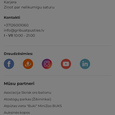
Karjera
Ziņot par nelikumīgu saturu
Kontakti
+37126001060
info@gribuatpusties.lv
I - VII
10:00 - 21:00
Draudzēsimies:
Mūsu partneri
Asociacija Skrisk oro balionu
Atostogų parkas (Žibininkai)
Atpūtas vieta "Buki" MiniZoo BUKS
Auksinės kopos