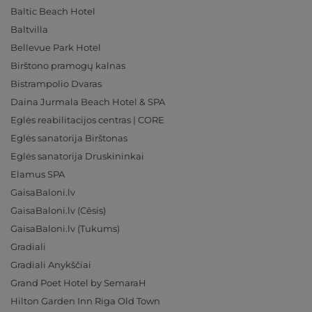
Baltic Beach Hotel
Baltvilla
Bellevue Park Hotel
Birštono pramogų kalnas
Bistrampolio Dvaras
Daina Jurmala Beach Hotel & SPA
Eglės reabilitacijos centras | CORE
Eglės sanatorija Birštonas
Eglės sanatorija Druskininkai
Elamus SPA
GaisaBaloni.lv
GaisaBaloni.lv (Cēsis)
GaisaBaloni.lv (Tukums)
Gradiali
Gradiali Anykščiai
Grand Poet Hotel by SemaraH
Hilton Garden Inn Riga Old Town