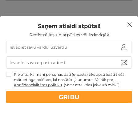
Valentīndienas dāvanas
Īpašie piedāvājumi
Dienas
Saņem atlaidi atpūtai!
Spa
Atpūta pie jūras
Dāvanas Sieviešu dienā
Dāvanu idejas
Dāvanas ar SPA
Veselības atpūta -
Reģistrējies un atpūties vēl izdevīgāk
sanatorijas, SPA viesnīcas
Dāvanas Mātes dienā
Dāvanas VIŅAI
Jaunumi
Atpūta Latvijā
Piekrītu, ka mani personas dati (e-pasts) tiks apstrādāti tiešā
Nekādas
apkalpošanas un administrācijas
maksas
mārketinga nolūkos, lai nosūtītu jaunumus. Vairāk par -
Konfidencialitātes politiku
.
(Varat atteikties jebkurā mirklī)
14 dienu
naudas atmaksas garantija
GRIBU
Kvalitatīva klientu
apkalpošana
GribuAtpusties.lv
izmēģināts
un
pārbaudīts