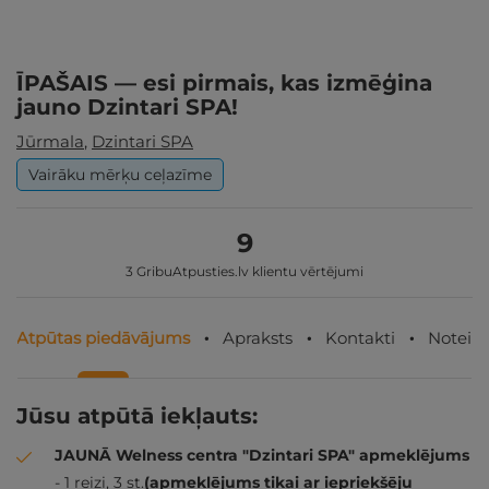
ĪPAŠAIS — esi pirmais, kas izmēģina
jauno Dzintari SPA!
Jūrmala
,
Dzintari SPA
Vairāku mērķu ceļazīme
9
3 GribuAtpusties.lv klientu vērtējumi
Atpūtas piedāvājums
Apraksts
Kontakti
Noteik
Jūsu atpūtā iekļauts:
JAUNĀ Welness centra "Dzintari SPA" apmeklējums
- 1 reizi, 3 st.
(apmeklējums tikai ar iepriekšēju