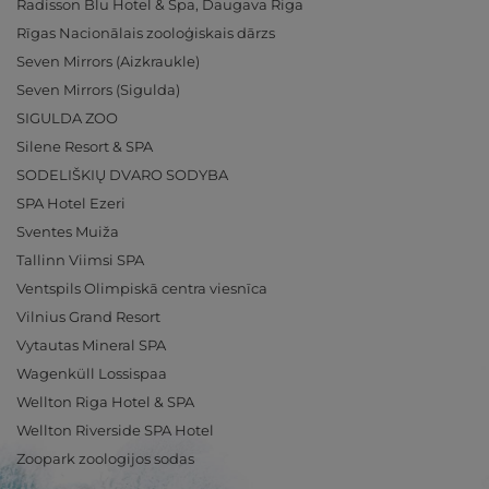
Radisson Blu Hotel & Spa, Daugava Riga
Rīgas Nacionālais zooloģiskais dārzs
Seven Mirrors (Aizkraukle)
Seven Mirrors (Sigulda)
SIGULDA ZOO
Silene Resort & SPA
SODELIŠKIŲ DVARO SODYBA
SPA Hotel Ezeri
Sventes Muiža
Tallinn Viimsi SPA
Ventspils Olimpiskā centra viesnīca
Vilnius Grand Resort
Vytautas Mineral SPA
Wagenküll Lossispaa
Wellton Riga Hotel & SPA
Wellton Riverside SPA Hotel
Zoopark zoologijos sodas