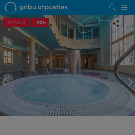
ĪPAŠAIS!
- 20%
Iepatikās šis piedāvājums?
Līdz brīnišķīgai atpūtai atlikuši tikai daži soļi
PĒRKU