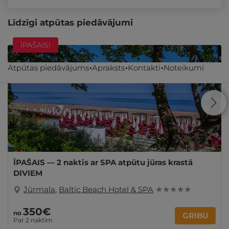
Līdzīgi atpūtas piedāvājumi
ĪPAŠAIS!
Atpūtas piedāvājums
Apraksts
Kontakti
Noteikumi
ĪPAŠAIS — 2 naktis ar SPA atpūtu jūras krastā
DIVIEM
Jūrmala
,
Baltic Beach Hotel & SPA
★ ★ ★ ★ ★
350€
no
GRIBU
Par 2 naktīm