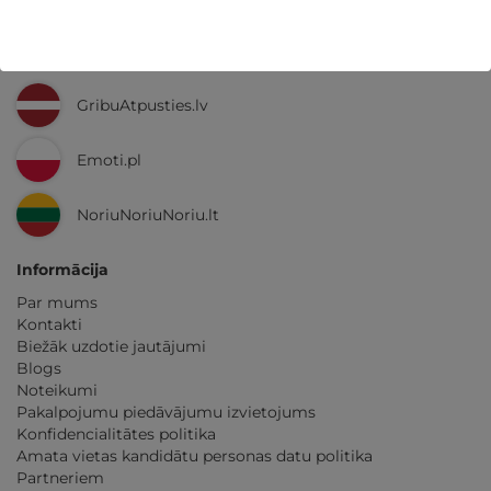
Ne tikai Latvijā
GribuAtpusties.lv
Emoti.pl
NoriuNoriuNoriu.lt
Informācija
Par mums
Kontakti
Biežāk uzdotie jautājumi
Blogs
Noteikumi
Pakalpojumu piedāvājumu izvietojums
Konfidencialitātes politika
Amata vietas kandidātu personas datu politika
Partneriem