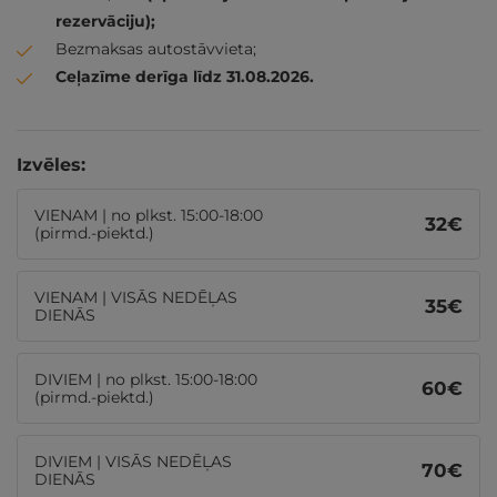
rezervāciju);
Bezmaksas autostāvvieta;
Ceļazīme derīga līdz 31.08.2026.
Izvēles:
VIENAM | no plkst. 15:00-18:00
32
€
(pirmd.-piektd.)
VIENAM | VISĀS NEDĒĻAS
35
€
DIENĀS
DIVIEM | no plkst. 15:00-18:00
60
€
(pirmd.-piektd.)
DIVIEM | VISĀS NEDĒĻAS
70
€
DIENĀS