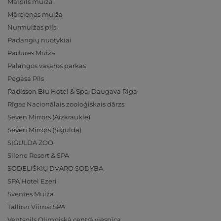
Mālpils muiža
Mārcienas muiža
Nurmuižas pils
Padangių nuotykiai
Padures Muiža
Palangos vasaros parkas
Pegasa Pils
Radisson Blu Hotel & Spa, Daugava Riga
Rīgas Nacionālais zooloģiskais dārzs
Seven Mirrors (Aizkraukle)
Seven Mirrors (Sigulda)
SIGULDA ZOO
Silene Resort & SPA
SODELIŠKIŲ DVARO SODYBA
SPA Hotel Ezeri
Sventes Muiža
Tallinn Viimsi SPA
Ventspils Olimpiskā centra viesnīca