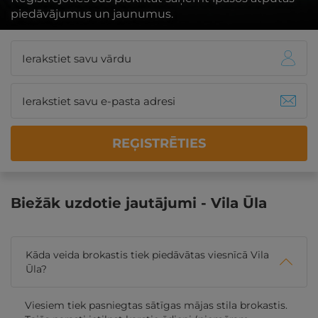
piedāvājumus un jaunumus.
REĢISTRĒTIES
Biežāk uzdotie jautājumi - Vila Ūla
Kāda veida brokastis tiek piedāvātas viesnīcā Vila
Ūla?
Viesiem tiek pasniegtas sātīgas mājas stila brokastis.