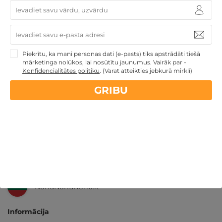
14 dienu
naudas atmaksas garantija
Kvalitatīva klientu
apkalpošana
Piekrītu, ka mani personas dati (e-pasts) tiks apstrādāti tiešā
mārketinga nolūkos, lai nosūtītu jaunumus. Vairāk par -
Konfidencialitātes politiku
.
(Varat atteikties jebkurā mirklī)
GribuAtpusties.lv
izmēģināts
un
pārbaudīts
GRIBU
Ne tikai Latvijā
GribuAtpusties.lv
Emoti.pl
NoriuNoriuNoriu.lt
Informācija