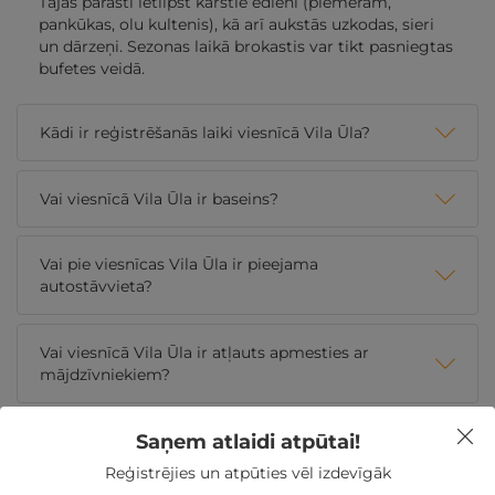
Tajās parasti ietilpst karstie ēdieni (piemēram,
pankūkas, olu kultenis), kā arī aukstās uzkodas, sieri
un dārzeņi. Sezonas laikā brokastis var tikt pasniegtas
bufetes veidā.
Kādi ir reģistrēšanās laiki viesnīcā Vila Ūla?
Vai viesnīcā Vila Ūla ir baseins?
Vai pie viesnīcas Vila Ūla ir pieejama
autostāvvieta?
Vai viesnīcā Vila Ūla ir atļauts apmesties ar
mājdzīvniekiem?
Saņem atlaidi atpūtai!
Reģistrējies un atpūties vēl izdevīgāk
Nekādas
apkalpošanas un administrācijas
maksas