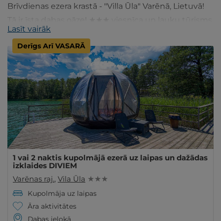
Brīvdienas ezera krastā - "Villa Ūla" Varēnā, Lietuvā!
Tā ir īsta dabas oāze! ★★★ viesnīca un lauku tūrisms
Lasīt vairāk
pie ezera. Šeit Jūs atradīsiet visu, kas nepieciešams
Derīgs Arī VASARĀ
atpūtai katrā sezonā, izklaidi brīvā dabā: basketbolu,
smaiļošanu, velosipēdus, motorollerus, jāšanu un
daudz ko citu. Jūs varat apmesties viesnīcā,
privātmājā vai kupolmājā un baudīt gardas maltītes
restorānā.
1 vai 2 naktis kupolmājā ezerā uz laipas un dažādas
izklaides DIVIEM
Varēnas raj.
,
Vila Ūla
★ ★ ★
Kupolmāja uz laipas
Āra aktivitātes
Dabas ielokā