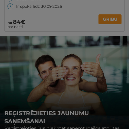
Ir spēkā līdz 30.09.2026
GRIBU
84€
no
par nakti
REĢISTRĒJIETIES JAUNUMU
SAŅEMŠANAI
Reģistrējoties Jūs piekrītat saņemt īpašos atpūtas