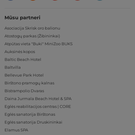
Mūsu partneri
Asociacija Skrisk oro balionu
Atostogų parkas (Žibininkai)
Atpūtas vieta "Buki" MiniZoo BUKS
Auksinės kopos
Baltic Beach Hotel
Baltvilla
Bellevue Park Hotel
Birštono pramogų kalnas
Bistrampolio Dvaras
Daina Jurmala Beach Hotel & SPA
Eglės reabilitacijos centras | CORE
Eglės sanatorija Birštonas
Eglės sanatorija Druskininkai
Elamus SPA