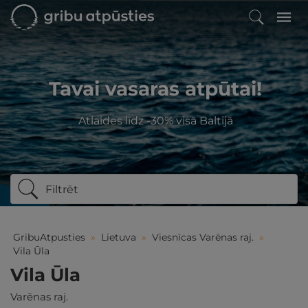
Tavai vasaras atpūtai!
Atlaides līdz -30% visā Baltijā
Filtrēt
GribuAtpusties
»
Lietuva
»
Viesnīcas Varēnas raj.
»
Vila Ūla
Vila Ūla
Varēnas raj.