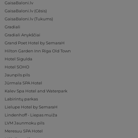
GaisaBaloni.lv
GaisaBaloni.lv (Cēsis)
GaisaBaloni.lv (Tukums)
Gradiali
Gradiali Anykščiai
Grand Poet Hotel by SemaraH
Hilton Garden Inn Riga Old Town
Hotel Sigulda
Hotel SOHO
Jaunpils pils
Jūrmala SPA Hotel
Kalev Spa Hotel and Waterpark
Labirintų parkas
Lielupe Hotel by SemaraH
Lindenhoff - Liepas muiža
LVM Jaunmoku pils
Meresuu SPA Hotel