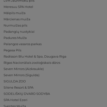
LVM Jaunmoku pils
Meresuu SPA Hotel
Mālpils muiža
Mārcienas muiža
Nurmuižas pils
Padangių nuotykiai
Padures Muiža
Palangos vasaros parkas
Pegasa Pils
Radisson Blu Hotel & Spa, Daugava Riga
Rīgas Nacionālais zooloģiskais dārzs
Seven Mirrors (Aizkraukle)
Seven Mirrors (Sigulda)
SIGULDA ZOO
Silene Resort & SPA
SODELIŠKIŲ DVARO SODYBA
SPA Hotel Ezeri
Sventes Muiža