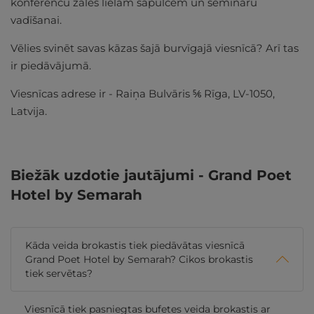
konferenču zāles lielām sapulcēm un semināru
vadīšanai.
Vēlies svinēt savas kāzas šajā burvīgajā viesnīcā? Arī tas
ir piedāvājumā.
Viesnīcas adrese ir - Raiņa Bulvāris ⅚ Rīga, LV-1050,
Latvija.
Biežāk uzdotie jautājumi - Grand Poet
Hotel by Semarah
Kāda veida brokastis tiek piedāvātas viesnīcā
Grand Poet Hotel by Semarah? Cikos brokastis
tiek servētas?
Viesnīcā tiek pasniegtas bufetes veida brokastis ar