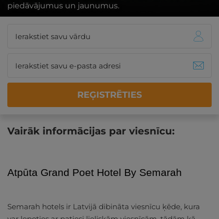
piedāvājumus un jaunumus.
REĢISTRĒTIES
Vairāk informācijas par viesnīcu:
Atpūta Grand Poet Hotel By Semarah
Semarah hotels ir Latvijā dibināta viesnīcu ķēde, kura
var lepoties ar patiesi lieliskām viesnīcām, tādām kā