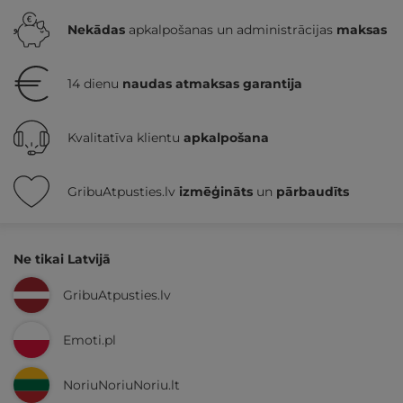
Nekādas
apkalpošanas un administrācijas
maksas
14 dienu
naudas atmaksas garantija
Kvalitatīva klientu
apkalpošana
GribuAtpusties.lv
izmēģināts
un
pārbaudīts
Ne tikai Latvijā
GribuAtpusties.lv
Emoti.pl
NoriuNoriuNoriu.lt