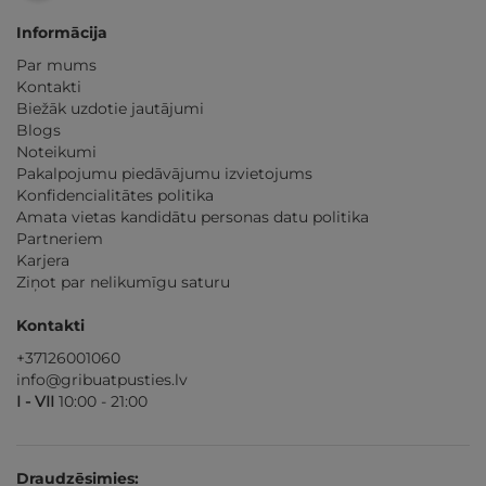
Informācija
Par mums
Kontakti
Biežāk uzdotie jautājumi
Blogs
Noteikumi
Pakalpojumu piedāvājumu izvietojums
Konfidencialitātes politika
Amata vietas kandidātu personas datu politika
Partneriem
Karjera
Ziņot par nelikumīgu saturu
Kontakti
+37126001060
info@gribuatpusties.lv
I - VII
10:00 - 21:00
Draudzēsimies: