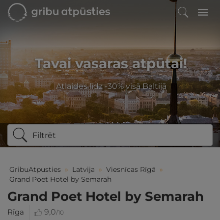
Tavai vasaras atpūtai!
Atlaides līdz -30% visā Baltijā
Filtrēt
GribuAtpusties
»
Latvija
»
Viesnīcas Rīgā
»
Grand Poet Hotel by Semarah
Grand Poet Hotel by Semarah
Rīga
9,0
/10