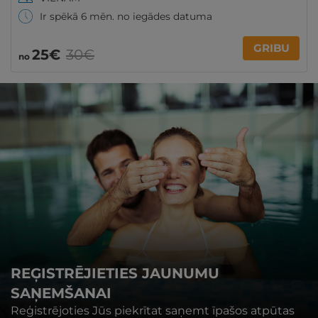
Ir spēkā 6 mēn. no iegādes datuma
GRIBU
25€
30€
no
REĢISTRĒJIETIES JAUNUMU
SAŅEMŠANAI
Reģistrējoties Jūs piekrītat saņemt īpašos atpūtas