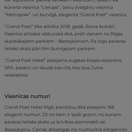
kūrorta viesnīca “Lielupe”, četru zvaigžņu viesnīca
“Metropole” un burvīgā, elegantā “Grand Poet” viesnīca.
“Grand Poet” tika atklāta 2018. gadā, Raiņa bulvārī.
Viesnīca atrodas vēsturiskā ēkā, pretī vienam no Rīgas
skaistākajiem parkiem - Bastejkalnam. Pa logu paveras
lielisks skats pāri šim burvīgajam parkam.
“Grand Poet Hotel” pieejams augstas klases restorāns,
SPA, baseini un daudz kas cits, kas ļaus Jums
relaksēties.
Viesnīcas numuri
Grand Poet Hotel Rīgā, piecstāvu ēkā pieejami 168
eleganti numuri. 20 no tiem ir īpaši grezni, no kuriem
paveras lielisks skats uz brīvības pieminekli vai
Bastejkalnu.
Cenas atkarīgas no numuriņa elegances