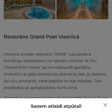
Restorāns Grand Poet Viesnīcā
Viesnīcā atrodas restorāns “SNOB”, kas piedāvā
brīnišķīgu apkalpošanu un gardas maltītes.
Ik rītu
“Grand Poet Hotel” aicina nobaudīt gardēžu
brokastis ar glāzi dzirkstoša dzēriena, bet, ja vēlaties
ko citu, protams, varat pasūtīt to, kas kārojas. Tiek
piedāvāta arī apkalpošana numuriņā.
Restorānā pieejams arī bārs, kurš saigaidīs Tevi un Tavus
mīļos ļoti elegantā gaisotnē. Jums ir iespēja nobaudīt
Saņem atlaidi atpūtai!
pašu radītus kokteiļus un plašu vīna un alus izlasi. Bārā