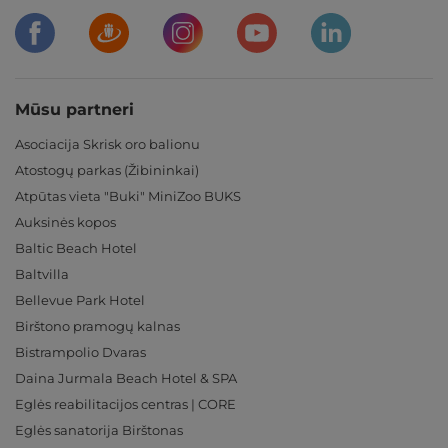
Mūsu partneri
Asociacija Skrisk oro balionu
Atostogų parkas (Žibininkai)
Atpūtas vieta "Buki" MiniZoo BUKS
Auksinės kopos
Baltic Beach Hotel
Baltvilla
Bellevue Park Hotel
Birštono pramogų kalnas
Bistrampolio Dvaras
Daina Jurmala Beach Hotel & SPA
Eglės reabilitacijos centras | CORE
Eglės sanatorija Birštonas