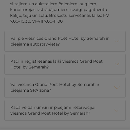
siltajiem un aukstajiem ēdieniem, augļiem,
konditorejas izstrādājumiem, svaigi pagatavotu
kafiju, tēju un sulu. Brokastu servēšanas laiks: I–V
7.00–10.30, VI-VII 7.00-11.00.
Vai pie viesnīcas Grand Poet Hotel by Semarah ir
pieejama autostāvvieta?
Kādi ir reģistrēšanās laiki viesnīcā Grand Poet
Hotel by Semarah?
Vai viesnīcā Grand Poet Hotel by Semarah ir
pieejama SPA zona?
Kāda veida numuri ir pieejami rezervācijai
viesnīcā Grand Poet Hotel by Semarah?