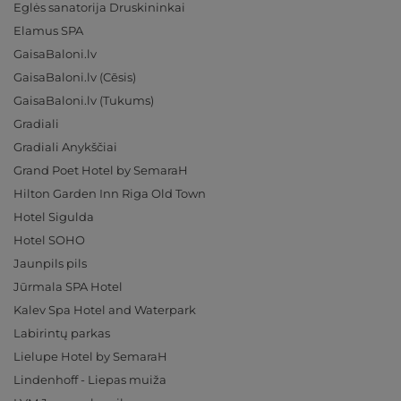
Eglės sanatorija Druskininkai
Elamus SPA
GaisaBaloni.lv
GaisaBaloni.lv (Cēsis)
GaisaBaloni.lv (Tukums)
Gradiali
Gradiali Anykščiai
Grand Poet Hotel by SemaraH
Hilton Garden Inn Riga Old Town
Hotel Sigulda
Hotel SOHO
Jaunpils pils
Jūrmala SPA Hotel
Kalev Spa Hotel and Waterpark
Labirintų parkas
Lielupe Hotel by SemaraH
Lindenhoff - Liepas muiža