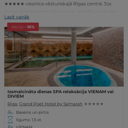
★★★★★ viesnīca vēsturiskajā Rīgas centrā. Jūs
iepriecinās komfortabli numuri, gardēžu restorāns,
Lasīt vairāk
SPA procedūras un plašs Wellness centrs. Ienāc!
Akcija
- 16%
Izsmalcināta dienas SPA relaksācija VIENAM vai
DIVIEM
Rīga
,
Grand Poet Hotel by Semarah
★ ★ ★ ★ ★
Baseins un pirtis
Ilgums: 1,5 st.
VIENAM