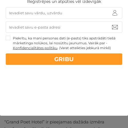
Reģistrējies un atpūties vēl izdevīgāk
arī regulāri tiek rīkoti pasākumi.
Lieliska vieta, kur iepazīt jaunus cilvēkus un aizrauties
sarunā pat ar svešinieku.
Piekrītu, ka mani personas dati (e-pasts) tiks apstrādāti tiešā
mārketinga nolūkos, lai nosūtītu jaunumus. Vairāk par -
Pasākumi un Konferences
Konfidencialitātes politiku
.
(Varat atteikties jebkurā mirklī)
Kāpēc izvēlēties parastās ofisa telpas, ja vari aizvadīt
GRIBU
uzņēmuma tikšanos, biznesa sarunas ar partneriem vai
cita veida pasākumu lieliskā viesnīcā pašā Rīgas
centrā?
Piedāvājumā atradīsi arī virtuālo un hibrīda pasākumu
veidošanu. Jums būs pieejams tehniskais atbalsts,
piemēram, projektors un citas ierīces, kuras palīdzēs
aizvadīt lielisku online konferenci.
“Grand Poet Hotel” ir pieejamas dažāda izmēra