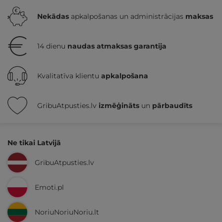
Nekādas
apkalpošanas un administrācijas
maksas
14 dienu
naudas atmaksas garantija
Kvalitatīva klientu
apkalpošana
GribuAtpusties.lv
izmēģināts
un
pārbaudīts
Ne tikai Latvijā
GribuAtpusties.lv
Emoti.pl
NoriuNoriuNoriu.lt