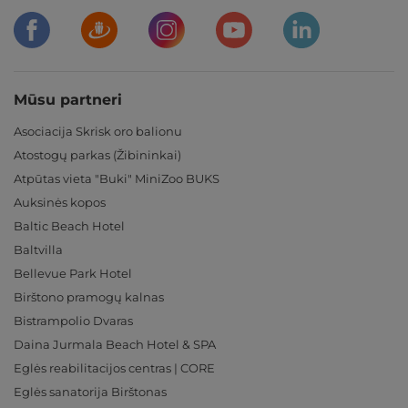
Mūsu partneri
Asociacija Skrisk oro balionu
Atostogų parkas (Žibininkai)
Atpūtas vieta "Buki" MiniZoo BUKS
Auksinės kopos
Baltic Beach Hotel
Baltvilla
Bellevue Park Hotel
Birštono pramogų kalnas
Bistrampolio Dvaras
Daina Jurmala Beach Hotel & SPA
Eglės reabilitacijos centras | CORE
Eglės sanatorija Birštonas