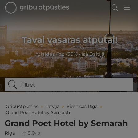
Tavai vasaras atpūtai!
Atlaides līdz -30% visā Baltijā
Filtrēt
GribuAtpusties
»
Latvija
»
Viesnīcas Rīgā
»
Grand Poet Hotel by Semarah
Grand Poet Hotel by Semarah
Rīga
9,0
/10