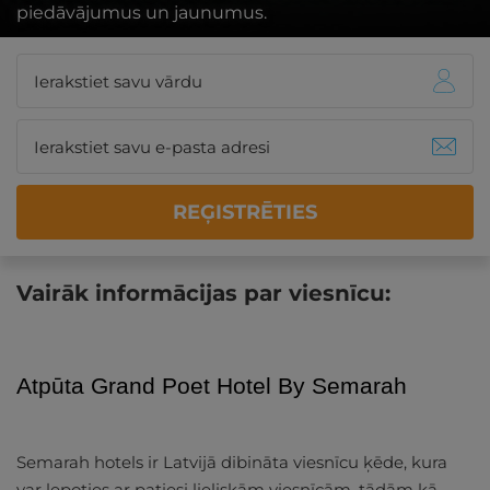
piedāvājumus un jaunumus.
REĢISTRĒTIES
Vairāk informācijas par viesnīcu:
Atpūta Grand Poet Hotel By Semarah
Semarah hotels ir Latvijā dibināta viesnīcu ķēde, kura
var lepoties ar patiesi lieliskām viesnīcām, tādām kā