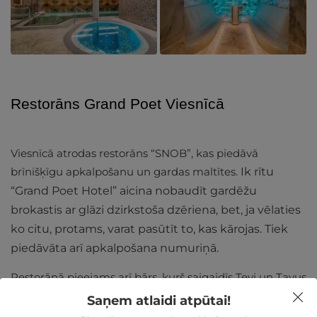
Restorāns Grand Poet Viesnīcā
Viesnīcā atrodas restorāns “SNOB”, kas piedāvā
brīnišķīgu apkalpošanu un gardas maltītes.
Ik rītu
“Grand Poet Hotel” aicina nobaudīt gardēžu
brokastis ar glāzi dzirkstoša dzēriena, bet, ja vēlaties
ko citu, protams, varat pasūtīt to, kas kārojas. Tiek
piedāvāta arī apkalpošana numuriņā.
Restorānā pieejams arī bārs, kurš saigaidīs Tevi un Tavus
mīļos ļoti elegantā gaisotnē. Jums ir iespēja nobaudīt
Saņem atlaidi atpūtai!
pašu radītus kokteiļus un plašu vīna un alus izlasi. Bārā