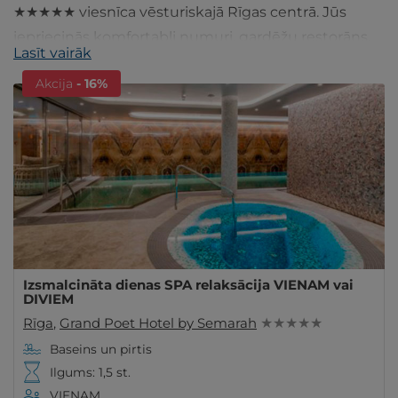
★★★★★ viesnīca vēsturiskajā Rīgas centrā. Jūs
iepriecinās komfortabli numuri, gardēžu restorāns,
Lasīt vairāk
SPA procedūras un plašs Wellness centrs. Ienāc!
Akcija
- 16%
Izsmalcināta dienas SPA relaksācija VIENAM vai
DIVIEM
Rīga
,
Grand Poet Hotel by Semarah
★ ★ ★ ★ ★
Baseins un pirtis
Ilgums: 1,5 st.
VIENAM