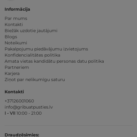
Informācija
Par mums
Kontakti
Biežāk uzdotie jautājumi
Blogs
Noteikumi
Pakalpojumu piedāvājumu izvietojums
Konfidencialitātes politika
Amata vietas kandidātu personas datu politika
Partneriem
Karjera
Ziņot par nelikumīgu saturu
Kontakti
+37126001060
info@gribuatpusties.lv
I - VII
10:00 - 21:00
Draudzēsimies: