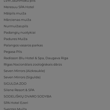
LVM Jaunmoku pils
Meresuu SPA Hotel
Mālpils muiža
Mārcienas muiža
Nurmuižas pils
Padangių nuotykiai
Padures Muiža
Palangos vasaros parkas
Pegasa Pils
Radisson Blu Hotel & Spa, Daugava Riga
Rīgas Nacionālais zooloģiskais dārzs
Seven Mirrors (Aizkraukle)
Seven Mirrors (Sigulda)
SIGULDA ZOO
Silene Resort & SPA
SODELIŠKIŲ DVARO SODYBA
SPA Hotel Ezeri
Sventes Muiža