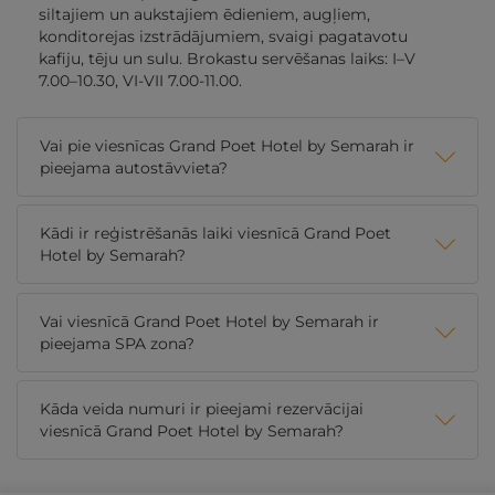
siltajiem un aukstajiem ēdieniem, augļiem,
konditorejas izstrādājumiem, svaigi pagatavotu
kafiju, tēju un sulu. Brokastu servēšanas laiks: I–V
7.00–10.30, VI-VII 7.00-11.00.
Vai pie viesnīcas Grand Poet Hotel by Semarah ir
pieejama autostāvvieta?
Kādi ir reģistrēšanās laiki viesnīcā Grand Poet
Hotel by Semarah?
Vai viesnīcā Grand Poet Hotel by Semarah ir
pieejama SPA zona?
Kāda veida numuri ir pieejami rezervācijai
viesnīcā Grand Poet Hotel by Semarah?