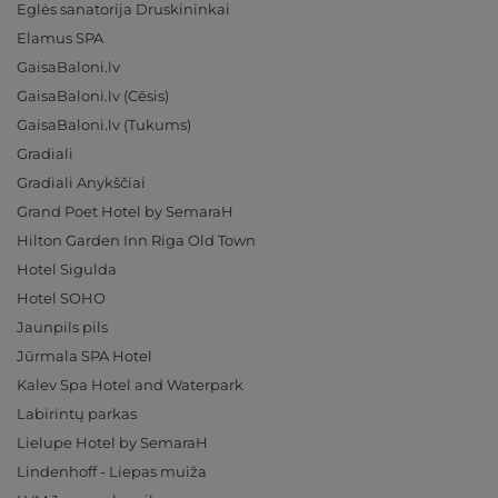
Eglės sanatorija Druskininkai
Elamus SPA
GaisaBaloni.lv
GaisaBaloni.lv (Cēsis)
GaisaBaloni.lv (Tukums)
Gradiali
Gradiali Anykščiai
Grand Poet Hotel by SemaraH
Hilton Garden Inn Riga Old Town
Hotel Sigulda
Hotel SOHO
Jaunpils pils
Jūrmala SPA Hotel
Kalev Spa Hotel and Waterpark
Labirintų parkas
Lielupe Hotel by SemaraH
Lindenhoff - Liepas muiža