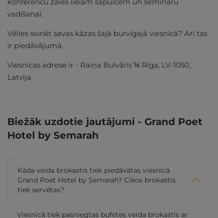
konferenču zāles lielām sapulcēm un semināru
vadīšanai.
Vēlies svinēt savas kāzas šajā burvīgajā viesnīcā? Arī tas
ir piedāvājumā.
Viesnīcas adrese ir - Raiņa Bulvāris ⅚ Rīga, LV-1050,
Latvija.
Biežāk uzdotie jautājumi - Grand Poet
Hotel by Semarah
Kāda veida brokastis tiek piedāvātas viesnīcā
Grand Poet Hotel by Semarah? Cikos brokastis
tiek servētas?
Viesnīcā tiek pasniegtas bufetes veida brokastis ar