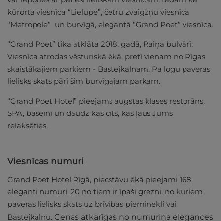
kūrorta viesnīca “Lielupe”, četru zvaigžņu viesnīca
“Metropole” un burvīgā, elegantā “Grand Poet” viesnīca.
“Grand Poet” tika atklāta 2018. gadā, Raiņa bulvārī.
Viesnīca atrodas vēsturiskā ēkā, pretī vienam no Rīgas
skaistākajiem parkiem - Bastejkalnam. Pa logu paveras
lielisks skats pāri šim burvīgajam parkam.
“Grand Poet Hotel” pieejams augstas klases restorāns,
SPA, baseini un daudz kas cits, kas ļaus Jums
relaksēties.
Viesnīcas numuri
Grand Poet Hotel Rīgā, piecstāvu ēkā pieejami 168
eleganti numuri. 20 no tiem ir īpaši grezni, no kuriem
paveras lielisks skats uz brīvības pieminekli vai
Bastejkalnu.
Cenas atkarīgas no numuriņa elegances