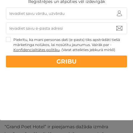
Reģistrējies un atpūties vēl izdevīgāk
arī regulāri tiek rīkoti pasākumi.
Lieliska vieta, kur iepazīt jaunus cilvēkus un aizrauties
sarunā pat ar svešinieku.
Piekrītu, ka mani personas dati (e-pasts) tiks apstrādāti tiešā
mārketinga nolūkos, lai nosūtītu jaunumus. Vairāk par -
Pasākumi un Konferences
Konfidencialitātes politiku
.
(Varat atteikties jebkurā mirklī)
Kāpēc izvēlēties parastās ofisa telpas, ja vari aizvadīt
GRIBU
uzņēmuma tikšanos, biznesa sarunas ar partneriem vai
cita veida pasākumu lieliskā viesnīcā pašā Rīgas
centrā?
Piedāvājumā atradīsi arī virtuālo un hibrīda pasākumu
veidošanu. Jums būs pieejams tehniskais atbalsts,
piemēram, projektors un citas ierīces, kuras palīdzēs
aizvadīt lielisku online konferenci.
“Grand Poet Hotel” ir pieejamas dažāda izmēra