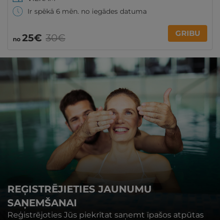
Ir spēkā 6 mēn. no iegādes datuma
GRIBU
25€
30€
no
REĢISTRĒJIETIES JAUNUMU
SAŅEMŠANAI
Reģistrējoties Jūs piekrītat saņemt īpašos atpūtas