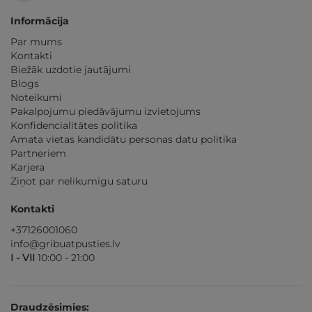
Informācija
Par mums
Kontakti
Biežāk uzdotie jautājumi
Blogs
Noteikumi
Pakalpojumu piedāvājumu izvietojums
Konfidencialitātes politika
Amata vietas kandidātu personas datu politika
Partneriem
Karjera
Ziņot par nelikumīgu saturu
Kontakti
+37126001060
info@gribuatpusties.lv
I - VII
10:00 - 21:00
Draudzēsimies: