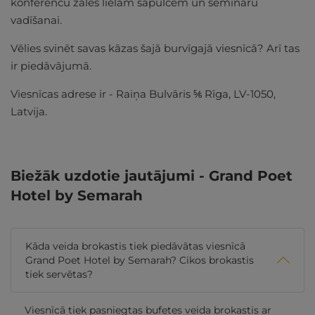
konferenču zāles lielām sapulcēm un semināru
vadīšanai.
Vēlies svinēt savas kāzas šajā burvīgajā viesnīcā? Arī tas
ir piedāvājumā.
Viesnīcas adrese ir - Raiņa Bulvāris ⅚ Rīga, LV-1050,
Latvija.
Biežāk uzdotie jautājumi - Grand Poet
Hotel by Semarah
Kāda veida brokastis tiek piedāvātas viesnīcā
Grand Poet Hotel by Semarah? Cikos brokastis
tiek servētas?
Viesnīcā tiek pasniegtas bufetes veida brokastis ar