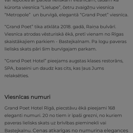
kūrorta viesnīca “Lielupe”, četru zvaigžņu viesnīca
“Metropole” un burvīgā, elegantā “Grand Poet” viesnīca.
“Grand Poet” tika atklāta 2018. gadā, Raiņa bulvārī.
Viesnīca atrodas vēsturiskā ēkā, pretī vienam no Rīgas
skaistākajiem parkiem - Bastejkalnam. Pa logu paveras
lielisks skats pāri šim burvīgajam parkam.
“Grand Poet Hotel” pieejams augstas klases restorāns,
SPA, baseini un daudz kas cits, kas ļaus Jums
relaksēties.
Viesnīcas numuri
Grand Poet Hotel Rīgā, piecstāvu ēkā pieejami 168
eleganti numuri. 20 no tiem ir īpaši grezni, no kuriem
paveras lielisks skats uz brīvības pieminekli vai
Bastejkalnu.
Cenas atkarīgas no numuriņa elegances