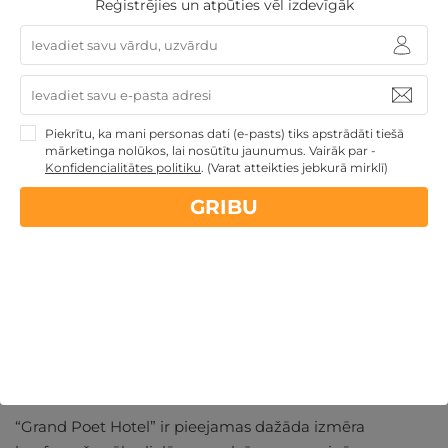
Reģistrējies un atpūties vēl izdevīgāk
arī regulāri tiek rīkoti pasākumi.
Lieliska vieta, kur iepazīt jaunus cilvēkus un aizrauties
sarunā pat ar svešinieku.
Piekrītu, ka mani personas dati (e-pasts) tiks apstrādāti tiešā
mārketinga nolūkos, lai nosūtītu jaunumus. Vairāk par -
Pasākumi un Konferences
Konfidencialitātes politiku
.
(Varat atteikties jebkurā mirklī)
Kāpēc izvēlēties parastās ofisa telpas, ja vari aizvadīt
GRIBU
uzņēmuma tikšanos, biznesa sarunas ar partneriem vai
cita veida pasākumu lieliskā viesnīcā pašā Rīgas
centrā?
Piedāvājumā atradīsi arī virtuālo un hibrīda pasākumu
veidošanu. Jums būs pieejams tehniskais atbalsts,
piemēram, projektors un citas ierīces, kuras palīdzēs
aizvadīt lielisku online konferenci.
“Grand Poet Hotel” ir pieejamas dažāda izmēra