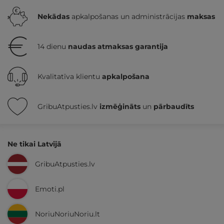
Nekādas
apkalpošanas un administrācijas
maksas
14 dienu
naudas atmaksas garantija
Kvalitatīva klientu
apkalpošana
GribuAtpusties.lv
izmēģināts
un
pārbaudīts
Ne tikai Latvijā
GribuAtpusties.lv
Emoti.pl
NoriuNoriuNoriu.lt