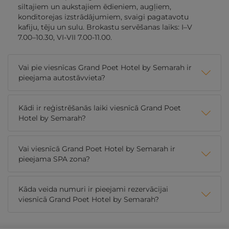
siltajiem un aukstajiem ēdieniem, augļiem,
konditorejas izstrādājumiem, svaigi pagatavotu
kafiju, tēju un sulu. Brokastu servēšanas laiks: I–V
7.00–10.30, VI-VII 7.00-11.00.
Vai pie viesnīcas Grand Poet Hotel by Semarah ir
pieejama autostāvvieta?
Kādi ir reģistrēšanās laiki viesnīcā Grand Poet
Hotel by Semarah?
Vai viesnīcā Grand Poet Hotel by Semarah ir
pieejama SPA zona?
Kāda veida numuri ir pieejami rezervācijai
viesnīcā Grand Poet Hotel by Semarah?