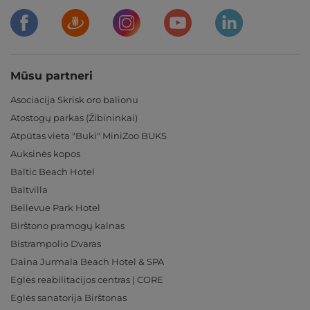
Mūsu partneri
Asociacija Skrisk oro balionu
Atostogų parkas (Žibininkai)
Atpūtas vieta "Buki" MiniZoo BUKS
Auksinės kopos
Baltic Beach Hotel
Baltvilla
Bellevue Park Hotel
Birštono pramogų kalnas
Bistrampolio Dvaras
Daina Jurmala Beach Hotel & SPA
Eglės reabilitacijos centras | CORE
Eglės sanatorija Birštonas