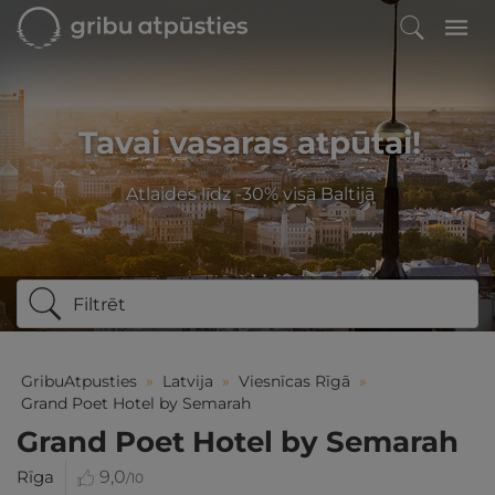
Tavai vasaras atpūtai!
Atlaides līdz -30% visā Baltijā
Filtrēt
GribuAtpusties
»
Latvija
»
Viesnīcas Rīgā
»
Grand Poet Hotel by Semarah
Grand Poet Hotel by Semarah
Rīga
9,0
/10