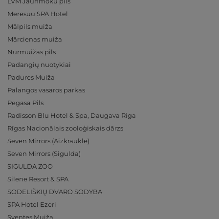
LVM Jaunmoku pils
Meresuu SPA Hotel
Mālpils muiža
Mārcienas muiža
Nurmuižas pils
Padangių nuotykiai
Padures Muiža
Palangos vasaros parkas
Pegasa Pils
Radisson Blu Hotel & Spa, Daugava Riga
Rīgas Nacionālais zooloģiskais dārzs
Seven Mirrors (Aizkraukle)
Seven Mirrors (Sigulda)
SIGULDA ZOO
Silene Resort & SPA
SODELIŠKIŲ DVARO SODYBA
SPA Hotel Ezeri
Sventes Muiža