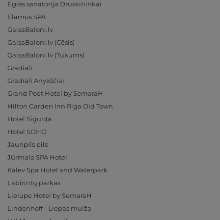
Eglės sanatorija Druskininkai
Elamus SPA
GaisaBaloni.lv
GaisaBaloni.lv (Cēsis)
GaisaBaloni.lv (Tukums)
Gradiali
Gradiali Anykščiai
Grand Poet Hotel by SemaraH
Hilton Garden Inn Riga Old Town
Hotel Sigulda
Hotel SOHO
Jaunpils pils
Jūrmala SPA Hotel
Kalev Spa Hotel and Waterpark
Labirintų parkas
Lielupe Hotel by SemaraH
Lindenhoff - Liepas muiža