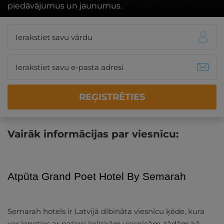
piedāvājumus un jaunumus.
REĢISTRĒTIES
Vairāk informācijas par viesnīcu:
Atpūta Grand Poet Hotel By Semarah
Semarah hotels ir Latvijā dibināta viesnīcu ķēde, kura
var lepoties ar patiesi lieliskām viesnīcām, tādām kā