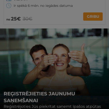
Ir spēkā 6 mēn. no iegādes datuma
GRIBU
25€
30€
no
REĢISTRĒJIETIES JAUNUMU
SAŅEMŠANAI
Reģistrējoties Jūs piekrītat saņemt īpašos atpūtas