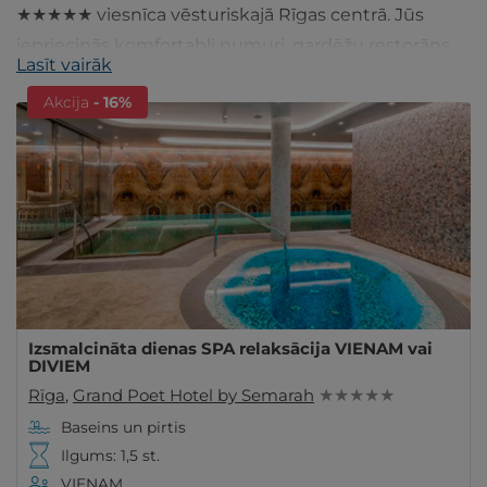
★★★★★ viesnīca vēsturiskajā Rīgas centrā. Jūs
iepriecinās komfortabli numuri, gardēžu restorāns,
Lasīt vairāk
SPA procedūras un plašs Wellness centrs. Ienāc!
Akcija
- 16%
Izsmalcināta dienas SPA relaksācija VIENAM vai
DIVIEM
Rīga
,
Grand Poet Hotel by Semarah
★ ★ ★ ★ ★
Baseins un pirtis
Ilgums: 1,5 st.
VIENAM