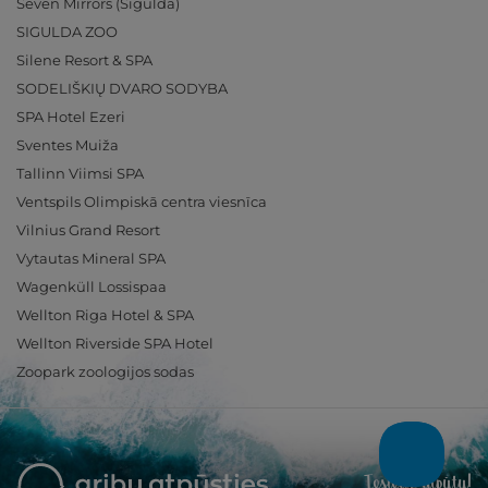
Seven Mirrors (Sigulda)
SIGULDA ZOO
Silene Resort & SPA
SODELIŠKIŲ DVARO SODYBA
SPA Hotel Ezeri
Sventes Muiža
Tallinn Viimsi SPA
Ventspils Olimpiskā centra viesnīca
Vilnius Grand Resort
Vytautas Mineral SPA
Wagenküll Lossispaa
Wellton Riga Hotel & SPA
Wellton Riverside SPA Hotel
Zoopark zoologijos sodas
Ieslēdz atpūtu!