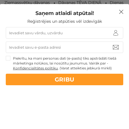
Ziemassvētku dāvanas
Dāvanas TĒVA DIENĀ
Dienas
Spa
Dāvanas Sieviešu dienā
Dāvanas ar SPA
TOP
Saņem atlaidi atpūtai!
pirktākās dāvanas
Dāvanas Mātes dienā
Dāvanas
VIŅAM
Atpūta Latvijā
Reģistrējies un atpūties vēl izdevīgāk
Nekādas
apkalpošanas un administrācijas
maksas
Piekrītu, ka mani personas dati (e-pasts) tiks apstrādāti tiešā
mārketinga nolūkos, lai nosūtītu jaunumus. Vairāk par -
14 dienu
naudas atmaksas garantija
Konfidencialitātes politiku
.
(Varat atteikties jebkurā mirklī)
GRIBU
Kvalitatīva klientu
apkalpošana
GribuAtpusties.lv
izmēģināts
un
pārbaudīts
Ne tikai Latvijā