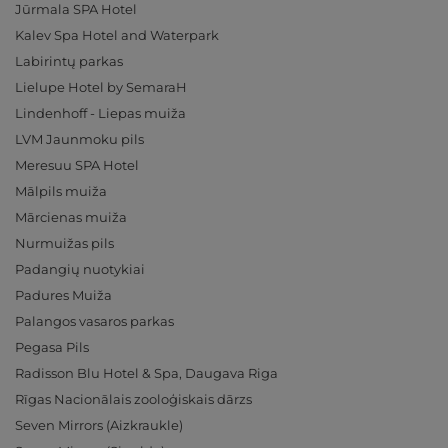
Jūrmala SPA Hotel
Kalev Spa Hotel and Waterpark
Labirintų parkas
Lielupe Hotel by SemaraH
Lindenhoff - Liepas muiža
LVM Jaunmoku pils
Meresuu SPA Hotel
Mālpils muiža
Mārcienas muiža
Nurmuižas pils
Padangių nuotykiai
Padures Muiža
Palangos vasaros parkas
Pegasa Pils
Radisson Blu Hotel & Spa, Daugava Riga
Rīgas Nacionālais zooloģiskais dārzs
Seven Mirrors (Aizkraukle)