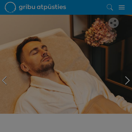
Iepatikās šis piedāvājums?
Līdz brīnišķīgai atpūtai atlikuši tikai daži soļi
PĒRKU