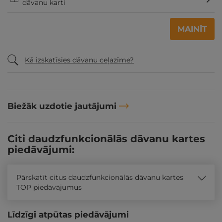
dāvanu karti
MAINĪT
Kā izskatīsies dāvanu ceļazīme?
Biežāk uzdotie jautājumi
Citi daudzfunkcionālās dāvanu kartes
piedāvājumi:
Pārskatīt citus daudzfunkcionālās dāvanu kartes
TOP piedāvājumus
Līdzīgi atpūtas piedāvājumi