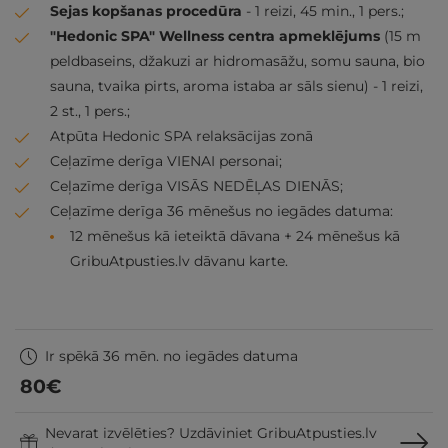
Sejas kopšanas procedūra
- 1 reizi, 45 min., 1 pers.;
"Hedonic SPA" Wellness centra apmeklējums
(15 m
peldbaseins, džakuzi ar hidromasāžu, somu sauna, bio
sauna, tvaika pirts, aroma istaba ar sāls sienu) - 1 reizi,
2 st., 1 pers.;
Atpūta Hedonic SPA relaksācijas zonā
Ceļazīme derīga VIENAI personai;
Ceļazīme derīga VISĀS NEDĒĻAS DIENĀS;
Ceļazīme derīga 36 mēnešus no iegādes datuma:
12 mēnešus kā ieteiktā dāvana + 24 mēnešus kā
GribuAtpusties.lv dāvanu karte.
Ir spēkā 36 mēn. no iegādes datuma
80
€
Nevarat izvēlēties? Uzdāviniet GribuAtpusties.lv