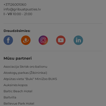
+37126001060
info@gribuatpusties.lv
I - VII
10:00 - 21:00
Draudzēsimies:
Mūsu partneri
Asociacija Skrisk oro balionu
Atostogų parkas (Žibininkai)
Atpūtas vieta "Buki" MiniZoo BUKS
Auksinės kopos
Baltic Beach Hotel
Baltvilla
Bellevue Park Hotel