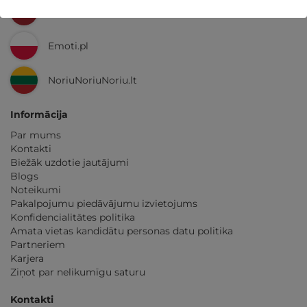
GribuAtpusties.lv
Emoti.pl
NoriuNoriuNoriu.lt
Informācija
Par mums
Kontakti
Biežāk uzdotie jautājumi
Blogs
Noteikumi
Pakalpojumu piedāvājumu izvietojums
Konfidencialitātes politika
Amata vietas kandidātu personas datu politika
Partneriem
Karjera
Ziņot par nelikumīgu saturu
Kontakti