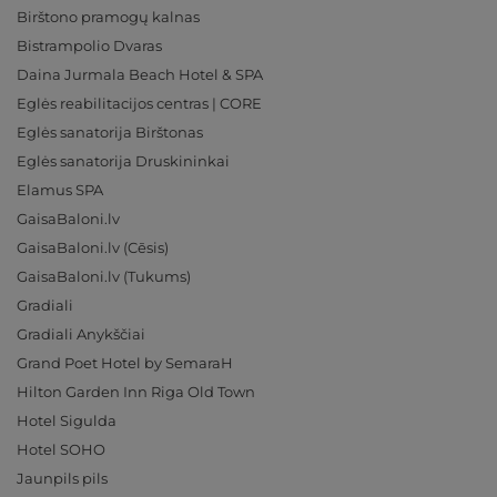
Birštono pramogų kalnas
Bistrampolio Dvaras
Daina Jurmala Beach Hotel & SPA
Eglės reabilitacijos centras | CORE
Eglės sanatorija Birštonas
Eglės sanatorija Druskininkai
Elamus SPA
GaisaBaloni.lv
GaisaBaloni.lv (Cēsis)
GaisaBaloni.lv (Tukums)
Gradiali
Gradiali Anykščiai
Grand Poet Hotel by SemaraH
Hilton Garden Inn Riga Old Town
Hotel Sigulda
Hotel SOHO
Jaunpils pils