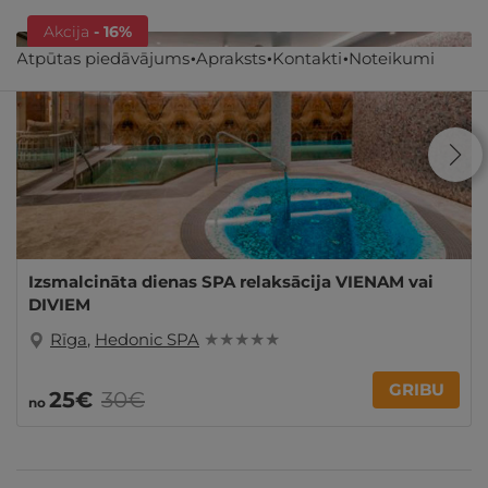
Akcija
- 16%
Atpūtas piedāvājums
Apraksts
Kontakti
Noteikumi
Izsmalcināta dienas SPA relaksācija VIENAM vai
DIVIEM
Rīga
,
Hedonic SPA
★ ★ ★ ★ ★
GRIBU
25€
30€
no