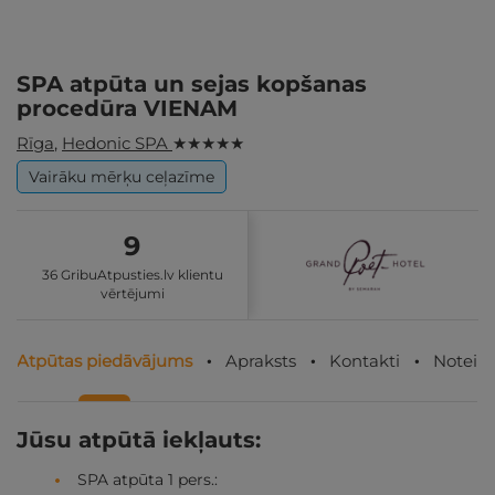
SPA atpūta un sejas kopšanas
procedūra VIENAM
Rīga
,
Hedonic SPA
★ ★ ★ ★ ★
Vairāku mērķu ceļazīme
9
36 GribuAtpusties.lv klientu
vērtējumi
Atpūtas piedāvājums
Apraksts
Kontakti
Noteik
Jūsu atpūtā iekļauts:
SPA atpūta 1 pers.: