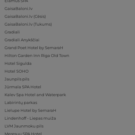
Elamus SPA
GaisaBaloni.lv
GaisaBaloni.lv (Cēsis)
GaisaBaloni.lv (Tukums)
Gradiali
Gradiali Anykščiai
Grand Poet Hotel by SemaraH
Hilton Garden Inn Riga Old Town
Hotel Sigulda
Hotel SOHO
Jaunpils pils
Jūrmala SPA Hotel
Kalev Spa Hotel and Waterpark
Labirintų parkas
Lielupe Hotel by SemaraH
Lindenhoff - Liepas muiža
LVM Jaunmoku pils
Meresuu SPA Hotel