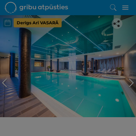
Derīgs Arī VASARĀ
Iepatikās šis piedāvājums?
Līdz brīnišķīgai atpūtai atlikuši tikai daži soļi
PĒRKU