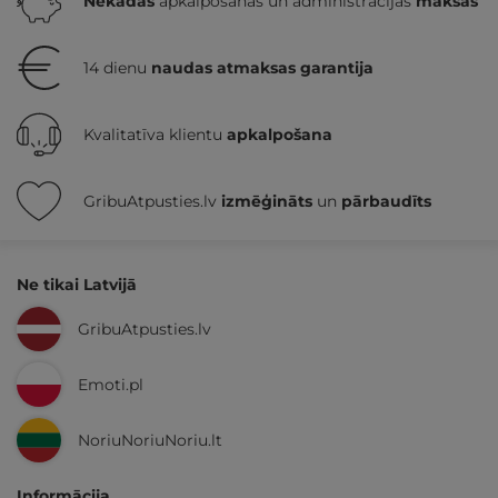
Nekādas
apkalpošanas un administrācijas
maksas
14 dienu
naudas atmaksas garantija
Kvalitatīva klientu
apkalpošana
GribuAtpusties.lv
izmēģināts
un
pārbaudīts
Ne tikai Latvijā
GribuAtpusties.lv
Emoti.pl
NoriuNoriuNoriu.lt
Informācija