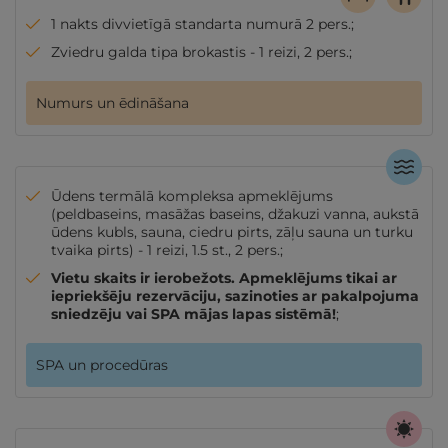
1 nakts divvietīgā standarta numurā 2 pers.;
Zviedru galda tipa brokastis - 1 reizi, 2 pers.;
Numurs un ēdināšana
Ūdens termālā kompleksa apmeklējums
(peldbaseins, masāžas baseins, džakuzi vanna, aukstā
ūdens kubls, sauna, ciedru pirts, zāļu sauna un turku
tvaika pirts) - 1 reizi, 1.5 st., 2 pers.;
Vietu skaits ir ierobežots. Apmeklējums tikai ar
iepriekšēju rezervāciju, sazinoties ar pakalpojuma
sniedzēju vai SPA mājas lapas sistēmā!
;
SPA un procedūras