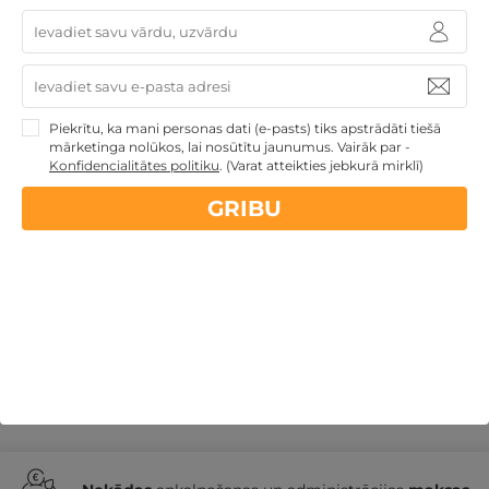
1 nakts atpūta ar gardām VAKARIŅĀM restorānā
DIVIEM
Rīga
,
Wellton Riverside SPA Hotel
★ ★ ★ ★
Piekrītu, ka mani personas dati (e-pasts) tiks apstrādāti tiešā
mārketinga nolūkos, lai nosūtītu jaunumus. Vairāk par -
GRIBU
Konfidencialitātes politiku
.
(Varat atteikties jebkurā mirklī)
145€
no
par nakti
GRIBU
Derīgs arī VASARĀ
Dāvanu idejas
Veselības atpūta -
sanatorijas, SPA viesnīcas
Dāvanas ar nakšņošanu
Dāvanas VIŅAI
Dāvanas VIŅAM
Atpūta valsts
svētkos
Wellton Hotels
Atpūta decembra svētku
brīvdienās
Romantiska atpūta pārim
Atpūta
diviem
Atpūta Latvijā