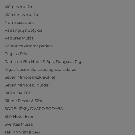
Mālpils muiža
Mārcienas muiža
Nurmuižas pils
Padangių nuotykiai
Padures Muiža
Palangos vasaros parkas
Pegasa Pils
Radisson Blu Hotel & Spa, Daugava Riga
Rīgas Nacionālais zooloģiskais dārzs
Seven Mirrors (Aizkraukle)
Seven Mirrors (Sigulda)
SIGULDA ZOO
Silene Resort & SPA
SODELIŠKIŲ DVARO SODYBA
SPA Hotel Ezeri
Sventes Muiža
Tallinn Viimsi SPA