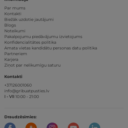
Par mums
Kontakti
Biežāk uzdotie jautājumi
Blogs
Noteikumi
Pakalpojumu piedāvājumu izvietojums
Konfidencialitātes politika
Amata vietas kandidātu personas datu politika
Partneriem
Karjera
Ziņot par nelikumīgu saturu
Kontakti
+37126001060
info@gribuatpusties.lv
I - VII
10:00 - 21:00
Draudzēsimies: