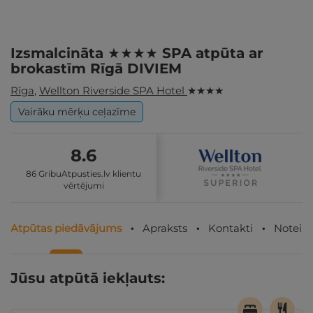
Izsmalcināta ★★★★ SPA atpūta ar
brokastīm Rīgā DIVIEM
Rīga
,
Wellton Riverside SPA Hotel
★ ★ ★ ★
Vairāku mērķu ceļazīme
8.6
86 GribuAtpusties.lv klientu
vērtējumi
Atpūtas piedāvājums
Apraksts
Kontakti
Noteik
Jūsu atpūtā iekļauts: