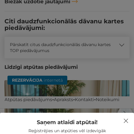
Biežāk uzdotie jautājumi
Citi daudzfunkcionālās dāvanu kartes
piedāvājumi:
Pārskatīt citus daudzfunkcionālās dāvanu kartes
TOP piedāvājumus
Līdzīgi atpūtas piedāvājumi
REZERVĀCIJA
internetā
Atpūtas piedāvājums
Apraksts
Kontakti
Noteikumi
Saņem atlaidi atpūtai!
Reģistrējies un atpūties vēl izdevīgāk