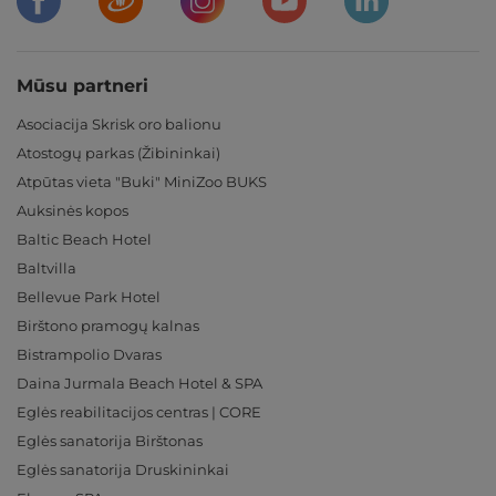
Mūsu partneri
Asociacija Skrisk oro balionu
Atostogų parkas (Žibininkai)
Atpūtas vieta "Buki" MiniZoo BUKS
Auksinės kopos
Baltic Beach Hotel
Baltvilla
Bellevue Park Hotel
Birštono pramogų kalnas
Bistrampolio Dvaras
Daina Jurmala Beach Hotel & SPA
Eglės reabilitacijos centras | CORE
Eglės sanatorija Birštonas
Eglės sanatorija Druskininkai