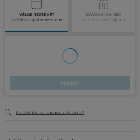
VĒLOS REZERVĒT
DĀVANAI VAI SEV
Izvēlēties atpūtas datumus
Izvēlēties piedāvājumu
MAINĪT
Kā izskatīsies dāvanu ceļazīme?