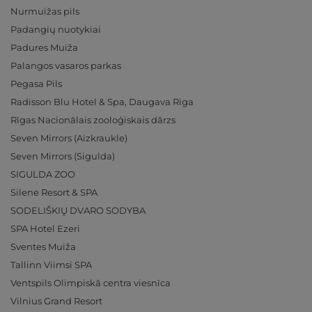
Nurmuižas pils
Padangių nuotykiai
Padures Muiža
Palangos vasaros parkas
Pegasa Pils
Radisson Blu Hotel & Spa, Daugava Riga
Rīgas Nacionālais zooloģiskais dārzs
Seven Mirrors (Aizkraukle)
Seven Mirrors (Sigulda)
SIGULDA ZOO
Silene Resort & SPA
SODELIŠKIŲ DVARO SODYBA
SPA Hotel Ezeri
Sventes Muiža
Tallinn Viimsi SPA
Ventspils Olimpiskā centra viesnīca
Vilnius Grand Resort