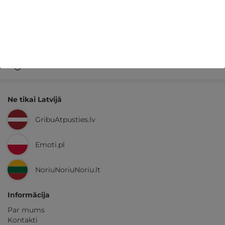
14 dienu
naudas atmaksas garantija
Kvalitatīva klientu
apkalpošana
GribuAtpusties.lv
izmēģināts
un
pārbaudīts
Ne tikai Latvijā
GribuAtpusties.lv
Emoti.pl
NoriuNoriuNoriu.lt
Informācija
Par mums
Kontakti