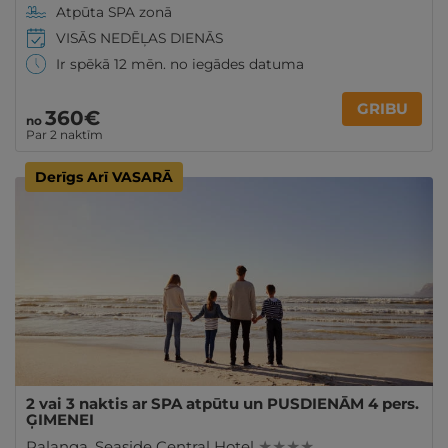
Atpūta SPA zonā
VISĀS NEDĒĻAS DIENĀS
Ir spēkā 12 mēn. no iegādes datuma
GRIBU
360€
no
Par 2 naktīm
Derīgs Arī VASARĀ
2 vai 3 naktis ar SPA atpūtu un PUSDIENĀM 4 pers.
ĢIMENEI
Palanga
,
Seaside Central Hotel
★ ★ ★ ★