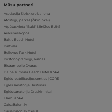
Mūsu partneri
Asociacija Skrisk oro balionu
Atostogų parkas (Žibininkai)
Atpūtas vieta "Buki" MiniZoo BUKS
Auksinės kopos
Baltic Beach Hotel
Baltvilla
Bellevue Park Hotel
Birštono pramogų kalnas
Bistrampolio Dvaras
Daina Jurmala Beach Hotel & SPA
Eglės reabilitacijos centras | CORE
Eglės sanatorija Birštonas
Eglės sanatorija Druskininkai
Elamus SPA
GaisaBaloni.lv
GaisaBaloni.lv (Cēsis)