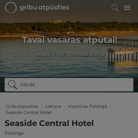
Tavai vasaras atpūtai!
Atlaides līdz -30% visā Baltijā
Filtrēt
GribuAtpusties
»
Lietuva
»
Viesnīcas Palangā
»
Seaside Central Hotel
Seaside Central Hotel
Palanga