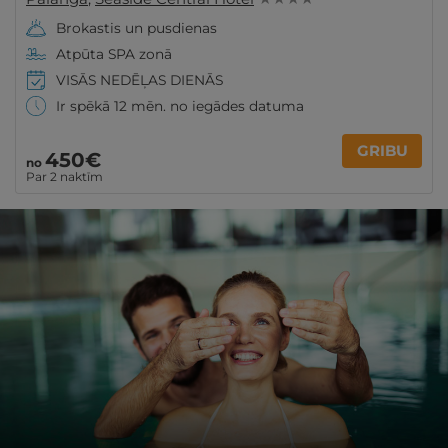
Brokastis un pusdienas
Atpūta SPA zonā
VISĀS NEDĒĻAS DIENĀS
Ir spēkā 12 mēn. no iegādes datuma
GRIBU
450€
no
Par 2 naktīm