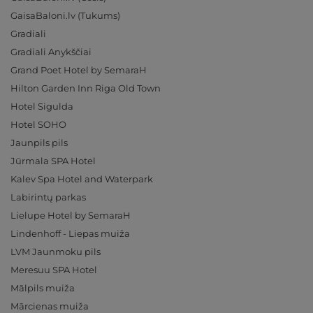
GaisaBaloni.lv (Tukums)
Gradiali
Gradiali Anykščiai
Grand Poet Hotel by SemaraH
Hilton Garden Inn Riga Old Town
Hotel Sigulda
Hotel SOHO
Jaunpils pils
Jūrmala SPA Hotel
Kalev Spa Hotel and Waterpark
Labirintų parkas
Lielupe Hotel by SemaraH
Lindenhoff - Liepas muiža
LVM Jaunmoku pils
Meresuu SPA Hotel
Mālpils muiža
Mārcienas muiža