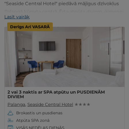
"Seaside Central Hotel" piedāvā mājīgus dzīvokļus
Palangā kūrorta centrā. Ērta atpūta diviem, ģimenei
Lasīt vairāk
vai individuāliem ceļotājiem ar visām ērtībām.
Derīgs Arī VASARĀ
2 vai 3 naktis ar SPA atpūtu un PUSDIENĀM
DIVIEM
Palanga
,
Seaside Central Hotel
★ ★ ★ ★
Brokastis un pusdienas
Atpūta SPA zonā
VISĀS NEDĒĻAS DIENĀS