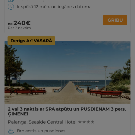
Ir spēkā 12 mēn. no iegādes datuma
GRIBU
240€
no
Par 2 naktīm
Derīgs Arī VASARĀ
2 vai 3 naktis ar SPA atpūtu un PUSDIENĀM 3 pers.
ĢIMENEI
Palanga
,
Seaside Central Hotel
★ ★ ★ ★
Brokastis un pusdienas