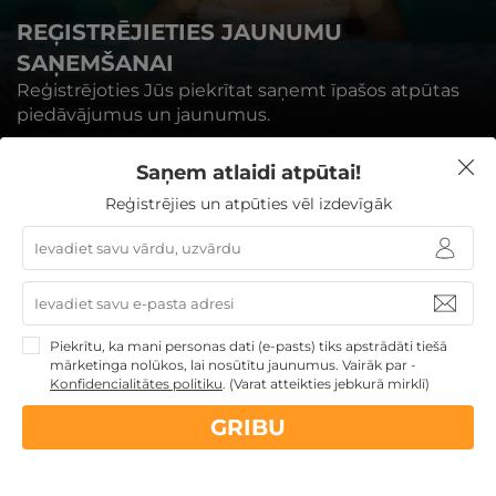
REĢISTRĒJIETIES JAUNUMU
SAŅEMŠANAI
Reģistrējoties Jūs piekrītat saņemt īpašos atpūtas
piedāvājumus un jaunumus.
Saņem atlaidi atpūtai!
Reģistrējies un atpūties vēl izdevīgāk
REĢISTRĒTIES
Piekrītu, ka mani personas dati (e-pasts) tiks apstrādāti tiešā
mārketinga nolūkos, lai nosūtītu jaunumus. Vairāk par -
Konfidencialitātes politiku
.
(Varat atteikties jebkurā mirklī)
GRIBU
Nekādas
apkalpošanas un administrācijas
maksas