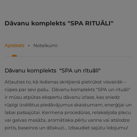
Dāvanu komplekts "SPA RITUĀLI"
Apraksts
Noteikumi
Dāvanu komplekts "SPA un rituāli"
Atļauties to, kā ikdienas skrējienā pietrūkst visvairāk –
rūpes par sevi pašu. Dāvanu komplekts "SPA un rituāli"
ir mūsu atpūtas ekspertu dāvanu izlase, kas sniedz
rūpīgi izvēlētus piedāvājumus skaistumam, enerģijai un
labai pašsajūtai. Ķermeņa procedūras, relaksējoša plecu
vai galvas masāža, aromātiska pērļu vanna vai atslodze
pirtīs, baseinos un džakuzi... Izbaudiet sajūtu lidojumu!