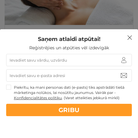
Mūsdienīga ķermeņa vai sejas ādu atjaunojoša
procedūra VIENAM
Saņem atlaidi atpūtai!
Cēsu nov., Jonathan Spa Estate - dienas atpūta
Reģistrējies un atpūties vēl izdevīgāk
★ ★ ★ ★ ★
Piekrītu, ka mani personas dati (e-pasts) tiks apstrādāti tiešā
mārketinga nolūkos, lai nosūtītu jaunumus. Vairāk par -
Konfidencialitātes politiku
.
(Varat atteikties jebkurā mirklī)
GRIBU