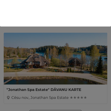
Mūsdienīga ķermeņa vai sejas ādu atjaunojoša
procedūra VIENAM
Cēsu nov., Jonathan Spa Estate - dienas atpūta
★ ★ ★ ★ ★
"Jonathan Spa Estate" DĀVANU KARTE
Cēsu nov., Jonathan Spa Estate
★ ★ ★ ★ ★