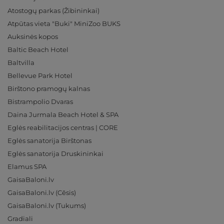
Atostogų parkas (Žibininkai)
Atpūtas vieta "Buki" MiniZoo BUKS
Auksinės kopos
Baltic Beach Hotel
Baltvilla
Bellevue Park Hotel
Birštono pramogų kalnas
Bistrampolio Dvaras
Daina Jurmala Beach Hotel & SPA
Eglės reabilitacijos centras | CORE
Eglės sanatorija Birštonas
Eglės sanatorija Druskininkai
Elamus SPA
GaisaBaloni.lv
GaisaBaloni.lv (Cēsis)
GaisaBaloni.lv (Tukums)
Gradiali