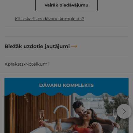
Vairāk piedāvājumu
Kā izskatīsies dāvanu komplekts?
Biežāk uzdotie jautājumi
Apraksts
Noteikumi
Līdzīgi atpūtas piedāvājumi