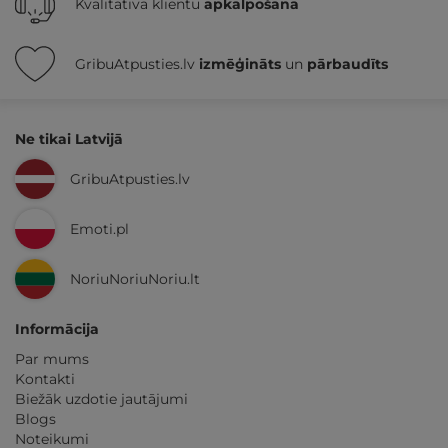
Kvalitatīva klientu
apkalpošana
GribuAtpusties.lv
izmēģināts
un
pārbaudīts
Ne tikai Latvijā
GribuAtpusties.lv
Emoti.pl
NoriuNoriuNoriu.lt
Informācija
Par mums
Kontakti
Biežāk uzdotie jautājumi
Blogs
Noteikumi