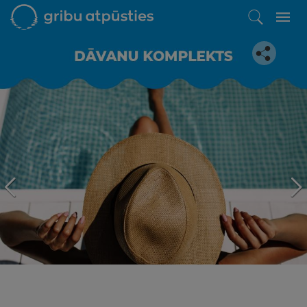
Iepatikās šis piedāvājums?
Līdz brīnišķīgai atpūtai atlikuši tikai daži soļi
PĒRKU