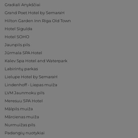
Gradiali Anykščiai
Grand Poet Hotel by SemaraH
Hilton Garden Inn Riga Old Town
Hotel Sigulda
Hotel SOHO
Jaunpils pils
Jūrmala SPA Hotel
Kalev Spa Hotel and Waterpark
Labirintų parkas
Lielupe Hotel by SemaraH
Lindenhoff - Liepas muiža
LVM Jaunmoku pils
Meresuu SPA Hotel
Mālpils muiža
Mārcienas muiža
Nurmuižas pils
Padangių nuotykiai