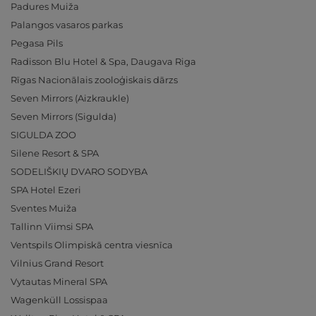
Padures Muiža
Palangos vasaros parkas
Pegasa Pils
Radisson Blu Hotel & Spa, Daugava Riga
Rīgas Nacionālais zooloģiskais dārzs
Seven Mirrors (Aizkraukle)
Seven Mirrors (Sigulda)
SIGULDA ZOO
Silene Resort & SPA
SODELIŠKIŲ DVARO SODYBA
SPA Hotel Ezeri
Sventes Muiža
Tallinn Viimsi SPA
Ventspils Olimpiskā centra viesnīca
Vilnius Grand Resort
Vytautas Mineral SPA
Wagenküll Lossispaa