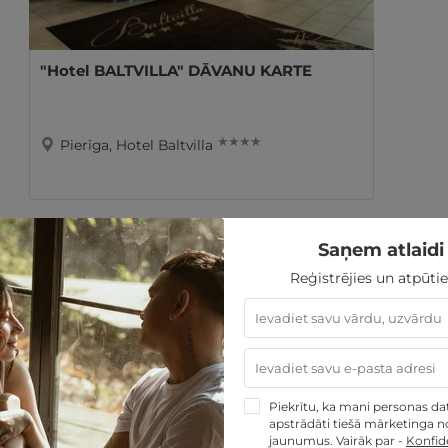
"Hotel BALTVILLA" DĀVANU KARTE
★ ★ ★ ★
Pierīga, Hotel Baltvilla
Saņem atlaidi 
Reģistrējies un atpūtie
Piekrītu, ka mani personas dati
"SPA Hotel Ezeri" DĀVANU KARTE
apstrādāti tiešā mārketinga no
jaunumus. Vairāk par -
Konfide