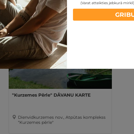
(Varat atteikties jebkurā mirklī
★ ★ ★
Sigulda, SPA Hotel Ezeri
GRIB
"Kurzemes Pērle" DĀVANU KARTE
Dienvidkurzemes nov., Atpūtas komplekss
"Kurzemes pērle"