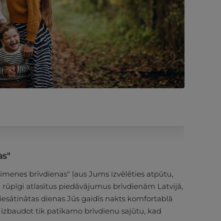
PĒRKU
as"
imenes brīvdienas" ļaus Jums izvēlēties atpūtu,
et rūpīgi atlasītus piedāvājumus brīvdienām Latvijā,
iesātinātas dienas Jūs gaidīs nakts komfortablā
 izbaudot tik patīkamo brīvdienu sajūtu, kad