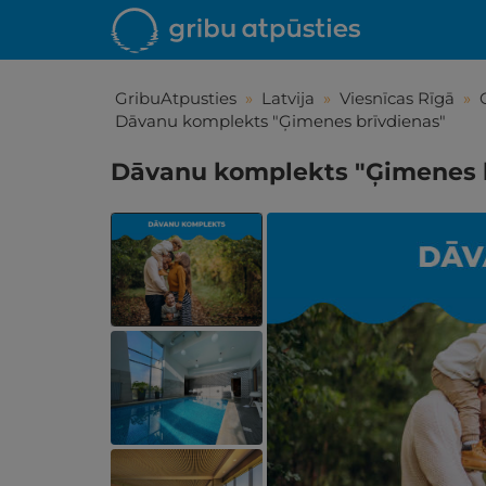
GribuAtpusties
»
Latvija
»
Viesnīcas Rīgā
»
Dāvanu komplekts "Ģimenes brīvdienas"
Dāvanu komplekts "Ģimenes b
Iepa
Līdz brīniš