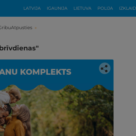
LATVIJA
IGAUNIJA
LIETUVA
POLIJA
IZKLAI
GribuAtpusties
»
rīvdienas"
tikās šis piedāvājums?
ķīgai atpūtai atlikuši tikai daži soļi