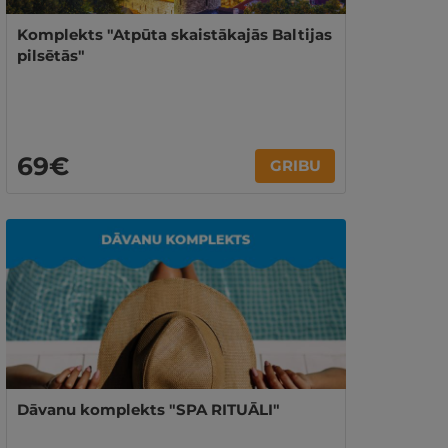
Komplekts "Atpūta skaistākajās Baltijas
pilsētās"
69€
GRIBU
Dāvanu komplekts "SPA RITUĀLI"