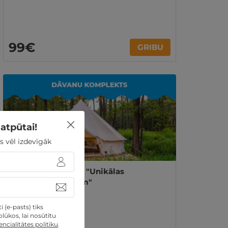
99€
GRIBU
atpūtai!
s vēl izdevīgāk
Dāvanu komplekts "Unikālas
naktsmītnes diviem"
 (e-pasts) tiks
lūkos, lai nosūtītu
ncialitātes politiku
.