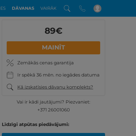
DES
DĀVANAS
VAIRĀK
89€
MAINĪT
Zemākās cenas garantija
Ir spēkā 36 mēn. no iegādes datuma
Kā izskatīsies dāvanu komplekts?
Vai ir kādi jautājumi? Piezvaniet:
+371 26001060
Līdzīgi atpūtas piedāvājumi: