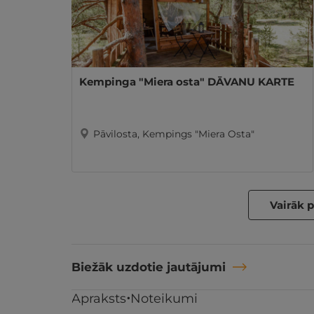
Kempinga "Miera osta" DĀVANU KARTE
Pāvilosta, Kempings "Miera Osta"
Vairāk 
Biežāk uzdotie jautājumi
Apraksts
Noteikumi
Līdzīgi atpūtas piedāvājumi