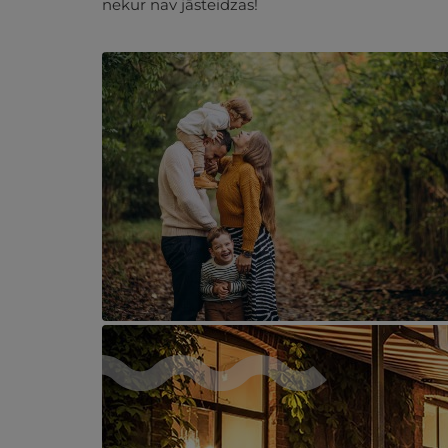
nekur nav jāsteidzas!