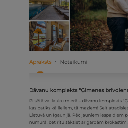
Apraksts
Noteikumi
Dāvanu komplekts "Ģimenes brīvdien
Pilsētā vai lauku mierā – dāvanu komplekts "Ģ
kas patiks kā lieliem, tā maziem! Šeit atradīsi
Lietuvā un Igaunijā. Pēc jauniem iespaidiem p
numurā, bet rītu sāksiet ar gardām brokastīm,