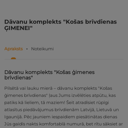
Dāvanu komplekts "Košas brīvdienas
ĢIMENEI"
Apraksts
Noteikumi
Dāvanu komplekts "Košas ģimenes
brīvdienas"
Pilsētā vai lauku mierā – dāvanu komplekts "Košas
ģimenes brīvdienas" ļaus Jums izvēlēties atpūtu, kas
patiks kā lieliem, tā maziem! Šeit atradīsiet rūpīgi
atlasītus piedāvājumus brīvdienām Latvijā, Lietuvā un
Igaunijā. Pēc jauniem iespaidiem piesātinātas dienas
Jūs gaidīs nakts komfortablā numurā, bet rītu sāksiet ar