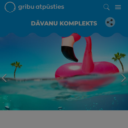
Iepatikās šis piedāvājums?
Līdz brīnišķīgai atpūtai atlikuši tikai daži soļi
PĒRKU