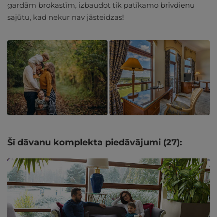
gardām brokastīm, izbaudot tik patīkamo brīvdienu
sajūtu, kad nekur nav jāsteidzas!
Šī dāvanu komplekta piedāvājumi (27):