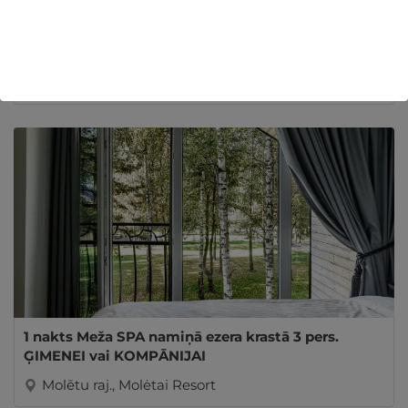
Rīgas kanāla romantika ar Kapteiņa Laivu "Dāvids"
7 pers. KOMPĀNIJAI
Rīga, Kapteiņa Laiva
1 nakts Meža SPA namiņā ezera krastā 3 pers.
ĢIMENEI vai KOMPĀNIJAI
Molētu raj., Molėtai Resort