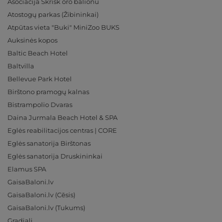
Asociacija Skrisk oro balionu
Atostogų parkas (Žibininkai)
Atpūtas vieta "Buki" MiniZoo BUKS
Auksinės kopos
Baltic Beach Hotel
Baltvilla
Bellevue Park Hotel
Birštono pramogų kalnas
Bistrampolio Dvaras
Daina Jurmala Beach Hotel & SPA
Eglės reabilitacijos centras | CORE
Eglės sanatorija Birštonas
Eglės sanatorija Druskininkai
Elamus SPA
GaisaBaloni.lv
GaisaBaloni.lv (Cēsis)
GaisaBaloni.lv (Tukums)
Gradiali