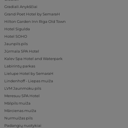
Gradiali Anykščiai
Grand Poet Hotel by SemaraH
Hilton Garden Inn Riga Old Town
Hotel Sigulda
Hotel SOHO
Jaunpils pils
Jūrmala SPA Hotel
Kalev Spa Hotel and Waterpark
Labirintų parkas
Lielupe Hotel by SemaraH
Lindenhoff - Liepas muiža
LVM Jaunmoku pils
Meresuu SPA Hotel
Mālpils muiža
Mārcienas muiža
Nurmuižas pils
Padangių nuotykiai