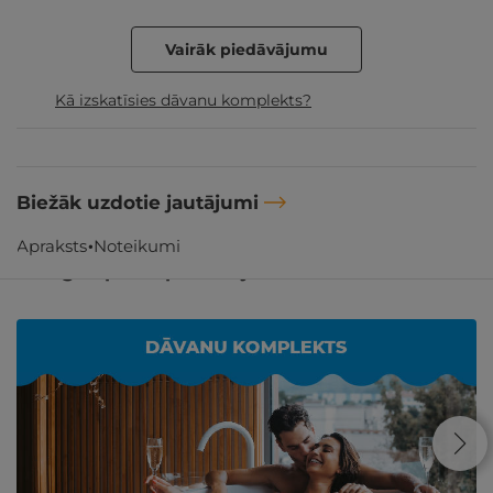
Vairāk piedāvājumu
Kā izskatīsies dāvanu komplekts?
Biežāk uzdotie jautājumi
Apraksts
Noteikumi
Līdzīgi atpūtas piedāvājumi