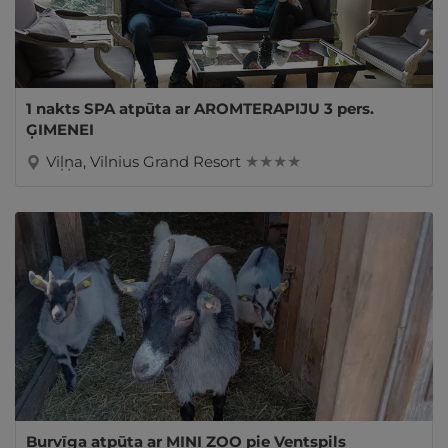
1 nakts SPA atpūta ar AROMTERAPIJU 3 pers.
ĢIMENEI
Viļņa, Vilnius Grand Resort
★ ★ ★ ★
Burvīga atpūta ar MINI ZOO pie Ventspils