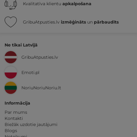
Kvalitatīva klientu
apkalpošana
GribuAtpusties.lv
izmēģināts
un
pārbaudīts
Ne tikai Latvijā
GribuAtpusties.lv
Emoti.pl
NoriuNoriuNoriu.lt
Informācija
Par mums
Kontakti
Biežāk uzdotie jautājumi
Blogs
Noteikumi