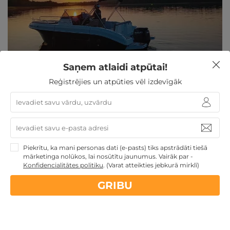
Saņem atlaidi atpūtai!
Ekskursija ar kuteri pa Ežezeru DIVIEM vai
Reģistrējies un atpūties vēl izdevīgāk
KOMPĀNIJAI
Krāslavas nov., Atpūtas vieta Ežezers
Piekrītu, ka mani personas dati (e-pasts) tiks apstrādāti tiešā
mārketinga nolūkos, lai nosūtītu jaunumus. Vairāk par -
Konfidencialitātes politiku
.
(Varat atteikties jebkurā mirklī)
GRIBU