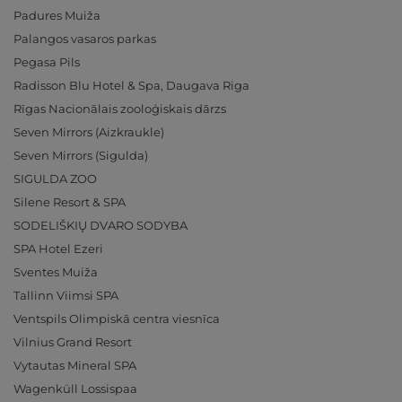
Padures Muiža
Palangos vasaros parkas
Pegasa Pils
Radisson Blu Hotel & Spa, Daugava Riga
Rīgas Nacionālais zooloģiskais dārzs
Seven Mirrors (Aizkraukle)
Seven Mirrors (Sigulda)
SIGULDA ZOO
Silene Resort & SPA
SODELIŠKIŲ DVARO SODYBA
SPA Hotel Ezeri
Sventes Muiža
Tallinn Viimsi SPA
Ventspils Olimpiskā centra viesnīca
Vilnius Grand Resort
Vytautas Mineral SPA
Wagenküll Lossispaa