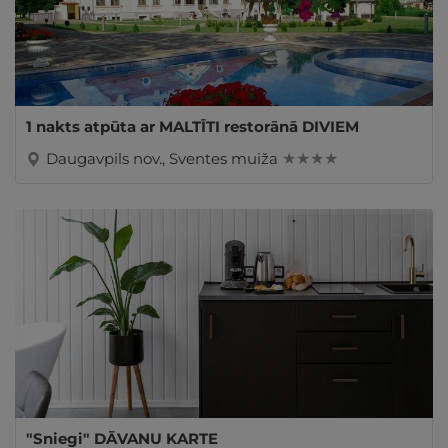
1 nakts atpūta ar MALTĪTI restorānā DIVIEM
Daugavpils nov., Sventes muiža
★ ★ ★ ★
"Sniegi" DĀVANU KARTE