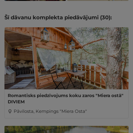
Šī dāvanu komplekta piedāvājumi (30):
Romantisks piedzīvojums koku zaros "Miera ostā"
DIVIEM
Pāvilosta, Kempings "Miera Osta"