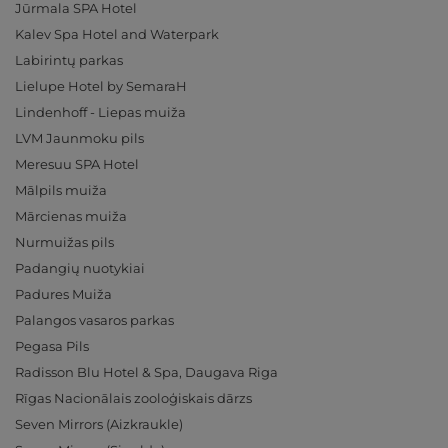
Jūrmala SPA Hotel
Kalev Spa Hotel and Waterpark
Labirintų parkas
Lielupe Hotel by SemaraH
Lindenhoff - Liepas muiža
LVM Jaunmoku pils
Meresuu SPA Hotel
Mālpils muiža
Mārcienas muiža
Nurmuižas pils
Padangių nuotykiai
Padures Muiža
Palangos vasaros parkas
Pegasa Pils
Radisson Blu Hotel & Spa, Daugava Riga
Rīgas Nacionālais zooloģiskais dārzs
Seven Mirrors (Aizkraukle)