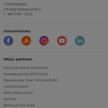
+37126001060
info@gribuatpusties.lv
I - VII
10:00 - 21:00
Draudzēsimies:
Mūsu partneri
Asociacija Skrisk oro balionu
Atostogų parkas (Žibininkai)
Atpūtas vieta "Buki" MiniZoo BUKS
Auksinės kopos
Baltic Beach Hotel
Baltvilla
Bellevue Park Hotel