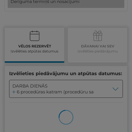
Derīguma termiņš un nosacījumi
VĒLOS REZERVĒT
DĀVANAI VAI SEV
Izvēlēties atpūtas datumus
Izvēlēties piedāvājumu
Izvēlieties piedāvājumu un atpūtas datumus:
DARBA DIENĀS
6 procedūras katram (procedūru sarakstu skat. Apraks