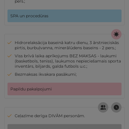
pers.;
SPA un procedūras
Hidrorelaksācija baseinā katru dienu, 3 ārstnieciskās
pirtis, burbuļvanna, minerālūdens baseins - 2 pers.;
Viss brīvā laika aprīkojums BEZ MAKSAS - laukumi
(basketbols, teniss), laukumos nepieciešamais sporta
inventārs, biljards, galda futbols u.c.;
Bezmaksas ikvakara pasākumi;
Papildu pakalpojumi
Ceļazīme derīga DIVĀM personām.