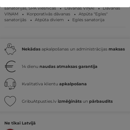
Atpūta Lieldienu brīvdienās
Veselības atpūta -
sanatorijas, SPA viesnīcas
Dāvanas VIŅAI
Dāvanas
VIŅAM
Korporatīvās dāvanas
Atpūta "Egles"
sanatorijās
Atpūta diviem
Eglės sanatorija
Nekādas
apkalpošanas un administrācijas
maksas
14 dienu
naudas atmaksas garantija
Kvalitatīva klientu
apkalpošana
GribuAtpusties.lv
izmēģināts
un
pārbaudīts
Ne tikai Latvijā