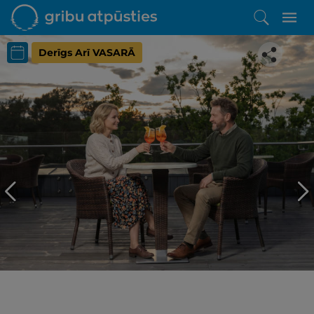
Derīgs Arī VASARĀ
Iepatikās šis piedāvājums?
Līdz brīnišķīgai atpūtai atlikuši tikai daži soļi
PĒRKU