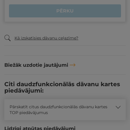
PĒRKU
Kā izskatīsies dāvanu ceļazīme?
Biežāk uzdotie jautājumi
Citi daudzfunkcionālās dāvanu kartes
piedāvājumi:
Pārskatīt citus daudzfunkcionālās dāvanu kartes
TOP piedāvājumus
Līdzīgi atpūtas piedāvājumi