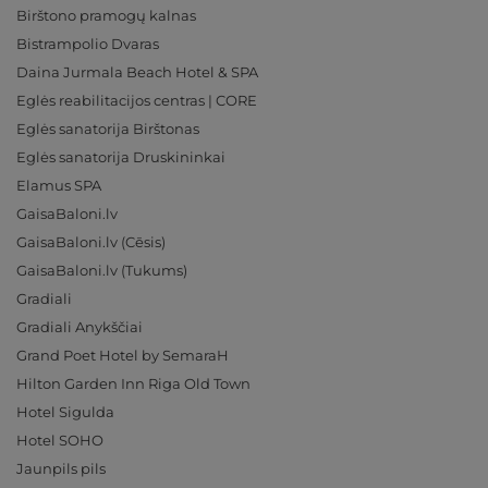
Birštono pramogų kalnas
Bistrampolio Dvaras
Daina Jurmala Beach Hotel & SPA
Eglės reabilitacijos centras | CORE
Eglės sanatorija Birštonas
Eglės sanatorija Druskininkai
Elamus SPA
GaisaBaloni.lv
GaisaBaloni.lv (Cēsis)
GaisaBaloni.lv (Tukums)
Gradiali
Gradiali Anykščiai
Grand Poet Hotel by SemaraH
Hilton Garden Inn Riga Old Town
Hotel Sigulda
Hotel SOHO
Jaunpils pils