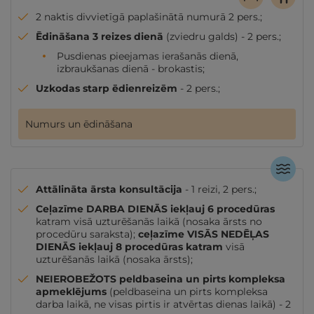
2 naktis divvietīgā paplašinātā numurā 2 pers.;
Ēdināšana 3 reizes dienā
(zviedru galds) - 2 pers.;
Pusdienas pieejamas ierašanās dienā,
izbraukšanas dienā - brokastis;
Uzkodas starp ēdienreizēm
- 2 pers.;
Numurs un ēdināšana
Attālināta ārsta konsultācija
- 1 reizi, 2 pers.;
Ceļazīme DARBA DIENĀS iekļauj 6 procedūras
katram visā uzturēšanās laikā (nosaka ārsts no
procedūru saraksta);
ceļazīme VISĀS NEDĒĻAS
DIENĀS iekļauj 8 procedūras katram
visā
uzturēšanās laikā (nosaka ārsts);
NEIEROBEŽOTS peldbaseina un pirts kompleksa
apmeklējums
(peldbaseina un pirts kompleksa
darba laikā, ne visas pirtis ir atvērtas dienas laikā) - 2