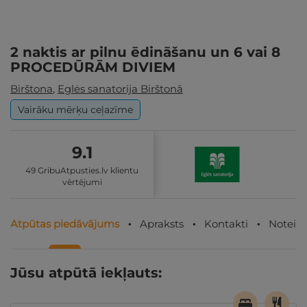
2 naktis ar pilnu ēdināšanu un 6 vai 8
PROCEDŪRĀM DIVIEM
Birštona
,
Eglės sanatorija Birštonā
Vairāku mērķu ceļazīme
9.1
49 GribuAtpusties.lv klientu
vērtējumi
Atpūtas piedāvājums
Apraksts
Kontakti
Noteik
Jūsu atpūtā iekļauts: