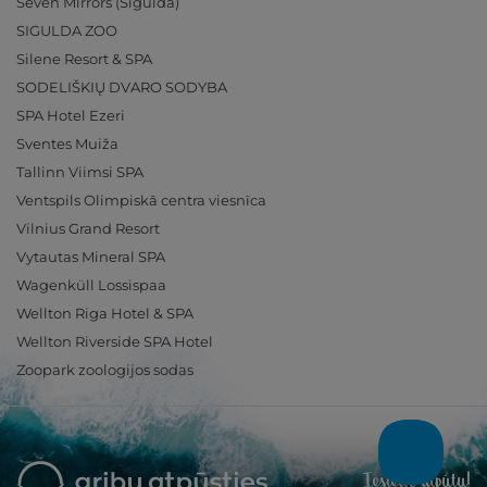
Seven Mirrors (Sigulda)
SIGULDA ZOO
Silene Resort & SPA
SODELIŠKIŲ DVARO SODYBA
SPA Hotel Ezeri
Sventes Muiža
Tallinn Viimsi SPA
Ventspils Olimpiskā centra viesnīca
Vilnius Grand Resort
Vytautas Mineral SPA
Wagenküll Lossispaa
Wellton Riga Hotel & SPA
Wellton Riverside SPA Hotel
Zoopark zoologijos sodas
Ieslēdz atpūtu!