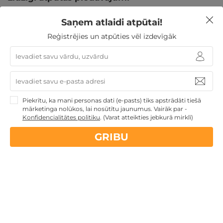
ĪPAŠAIS!
Saņem atlaidi atpūtai!
Atpūtas piedāvājums
Apraksts
Kontakti
Noteikumi
Atsa
Reģistrējies un atpūties vēl izdevīgāk
Piekrītu, ka mani personas dati (e-pasts) tiks apstrādāti tiešā
mārketinga nolūkos, lai nosūtītu jaunumus. Vairāk par -
Spēkā vēl:
09
d.
13
st.
51
min.
26
sek.
Konfidencialitātes politiku
.
(Varat atteikties jebkurā mirklī)
ĪPAŠAIS — 2 naktis, ēdināšana un PROCEDŪRAS
GRIBU
VIENAM, DIVIEM vai 3-4 pers. ĢIMENEI
Birštona
,
Eglės sanatorija Birštonā
282€
no
GRIBU
Par 2 naktīm