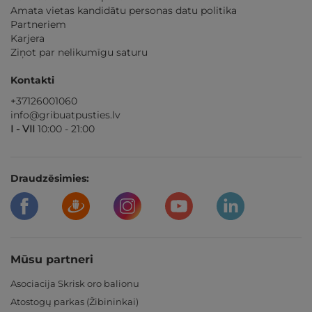
Amata vietas kandidātu personas datu politika
Partneriem
Karjera
Ziņot par nelikumīgu saturu
Kontakti
+37126001060
info@gribuatpusties.lv
I - VII
10:00 - 21:00
Draudzēsimies:
Mūsu partneri
Asociacija Skrisk oro balionu
Atostogų parkas (Žibininkai)