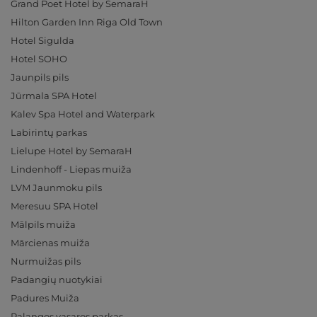
Grand Poet Hotel by SemaraH
Hilton Garden Inn Riga Old Town
Hotel Sigulda
Hotel SOHO
Jaunpils pils
Jūrmala SPA Hotel
Kalev Spa Hotel and Waterpark
Labirintų parkas
Lielupe Hotel by SemaraH
Lindenhoff - Liepas muiža
LVM Jaunmoku pils
Meresuu SPA Hotel
Mālpils muiža
Mārcienas muiža
Nurmuižas pils
Padangių nuotykiai
Padures Muiža
Palangos vasaros parkas