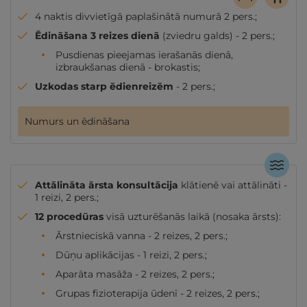
4 naktis divvietīgā paplašinātā numurā 2 pers.;
Ēdināšana 3 reizes dienā
(zviedru galds) - 2 pers.;
Pusdienas pieejamas ierašanās dienā,
izbraukšanas dienā - brokastis;
Uzkodas starp ēdienreizēm
- 2 pers.;
Numurs un ēdināšana
Attālināta ārsta konsultācija
klātienē vai attālināti -
1 reizi, 2 pers.;
12 procedūras
visā uzturēšanās laikā (nosaka ārsts):
Ārstnieciskā vanna - 2 reizes, 2 pers.;
Dūņu aplikācijas - 1 reizi, 2 pers.;
Aparāta masāža - 2 reizes, 2 pers.;
Grupas fizioterapija ūdenī - 2 reizes, 2 pers.;