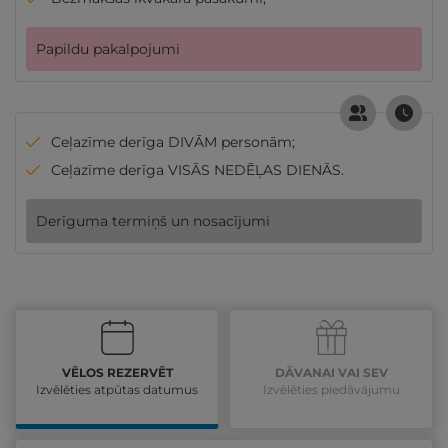
Papildu pakalpojumi
Ceļazīme derīga DIVĀM personām;
Ceļazīme derīga VISĀS NEDĒĻAS DIENĀS.
Derīguma termiņš un nosacījumi
VĒLOS REZERVĒT
DĀVANAI VAI SEV
Izvēlēties atpūtas datumus
Izvēlēties piedāvājumu