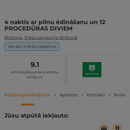
4 naktis ar pilnu ēdināšanu un 12
PROCEDŪRAS DIVIEM
Birštona
,
Eglės sanatorija Birštonā
Vairāku mērķu ceļazīme
9.1
49 GribuAtpusties.lv klientu
vērtējumi
Atpūtas piedāvājums
Apraksts
Kontakti
Noteik
Jūsu atpūtā iekļauts: