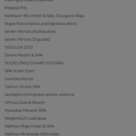
Pegasa Pils
Radisson Blu Hotel & Spa, Daugava Riga
Rīgas Nacionālais zooloģiskais dārzs
Seven Mirrors (Aizkraukle)
Seven Mirrors (Sigulda)
SIGULDA ZOO
Silene Resort & SPA
SODELIŠKIŲ DVARO SODYBA
SPA Hotel Ezeri
Sventes Muiža
Tallinn Viimsi SPA
Ventspils Olimpiskā centra viesnīca
Vilnius Grand Resort
Vytautas Mineral SPA
Wagenküll Lossispaa
Wellton Riga Hotel & SPA
Wellton Riverside SPA Hotel