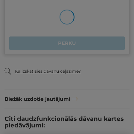
PĒRKU
Kā izskatīsies dāvanu ceļazīme?
Biežāk uzdotie jautājumi
Citi daudzfunkcionālās dāvanu kartes
piedāvājumi: