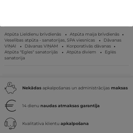
282€
no
GRIBU
Par 2 naktīm
Atpūta Lieldienu brīvdienās
Atpūta maija brīvdienās
Veselības atpūta - sanatorijas, SPA viesnīcas
Dāvanas
VIŅAI
Dāvanas VIŅAM
Korporatīvās dāvanas
Atpūta "Egles" sanatorijās
Atpūta diviem
Eglės
sanatorija
Nekādas
apkalpošanas un administrācijas
maksas
14 dienu
naudas atmaksas garantija
Kvalitatīva klientu
apkalpošana