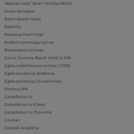
Atpūtas vieta "Buki" MiniZoo BUKS
Auksinės kopos
Baltic Beach Hotel
Baltvilla
Bellevue Park Hotel
Birštono pramogų kalnas
Bistrampolio Dvaras
Daina Jurmala Beach Hotel & SPA
Eglės reabilitacijos centras | CORE
Eglės sanatorija Birštonas
Eglės sanatorija Druskininkai
Elamus SPA
GaisaBaloni.lv
GaisaBaloni.lv (Cēsis)
GaisaBaloni.lv (Tukums)
Gradiali
Gradiali Anykščiai