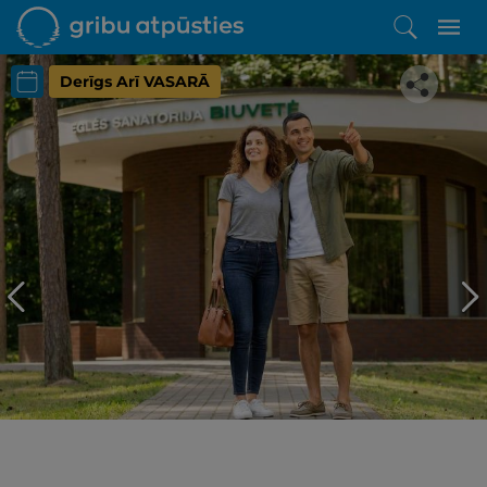
Derīgs Arī VASARĀ
Iepatikās šis piedāvājums?
Līdz brīnišķīgai atpūtai atlikuši tikai daži soļi
PĒRKU