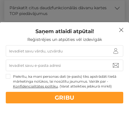
Pārskatīt citus daudzfunkcionālās dāvanu kartes
TOP piedāvājumus
Līdzīgi atpūtas piedāvājumi
Saņem atlaidi atpūtai!
Reģistrējies un atpūties vēl izdevīgāk
ĪPAŠAIS!
Atpūtas piedāvājums
Apraksts
Kontakti
Noteikumi
Atsa
Piekrītu, ka mani personas dati (e-pasts) tiks apstrādāti tiešā
mārketinga nolūkos, lai nosūtītu jaunumus. Vairāk par -
Konfidencialitātes politiku
.
(Varat atteikties jebkurā mirklī)
GRIBU
Spēkā vēl:
08
d.
04
st.
14
min.
59
sek.
ĪPAŠAIS — 2 naktis, ēdināšana un PROCEDŪRAS
VIENAM, DIVIEM vai 3-4 pers. ĢIMENEI
Birštona
,
Eglės sanatorija Birštonā