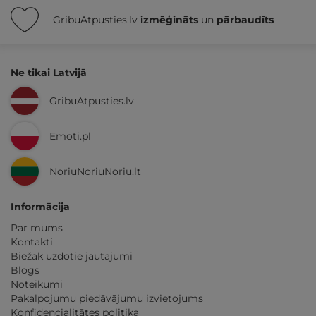
GribuAtpusties.lv
izmēģināts
un
pārbaudīts
Ne tikai Latvijā
GribuAtpusties.lv
Emoti.pl
NoriuNoriuNoriu.lt
Informācija
Par mums
Kontakti
Biežāk uzdotie jautājumi
Blogs
Noteikumi
Pakalpojumu piedāvājumu izvietojums
Konfidencialitātes politika