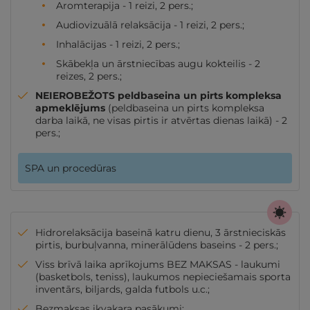
Aromterapija - 1 reizi, 2 pers.;
Audiovizuālā relaksācija - 1 reizi, 2 pers.;
Inhalācijas - 1 reizi, 2 pers.;
Skābekļa un ārstniecības augu kokteilis - 2
reizes, 2 pers.;
NEIEROBEŽOTS peldbaseina un pirts kompleksa
apmeklējums
(peldbaseina un pirts kompleksa
darba laikā, ne visas pirtis ir atvērtas dienas laikā) - 2
pers.;
SPA un procedūras
Hidrorelaksācija baseinā katru dienu, 3 ārstnieciskās
pirtis, burbuļvanna, minerālūdens baseins - 2 pers.;
Viss brīvā laika aprīkojums BEZ MAKSAS - laukumi
(basketbols, teniss), laukumos nepieciešamais sporta
inventārs, biljards, galda futbols u.c.;
Bezmaksas ikvakara pasākumi;