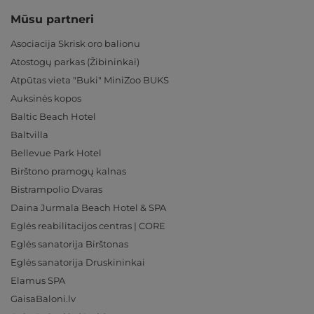
Mūsu partneri
Asociacija Skrisk oro balionu
Atostogų parkas (Žibininkai)
Atpūtas vieta "Buki" MiniZoo BUKS
Auksinės kopos
Baltic Beach Hotel
Baltvilla
Bellevue Park Hotel
Birštono pramogų kalnas
Bistrampolio Dvaras
Daina Jurmala Beach Hotel & SPA
Eglės reabilitacijos centras | CORE
Eglės sanatorija Birštonas
Eglės sanatorija Druskininkai
Elamus SPA
GaisaBaloni.lv