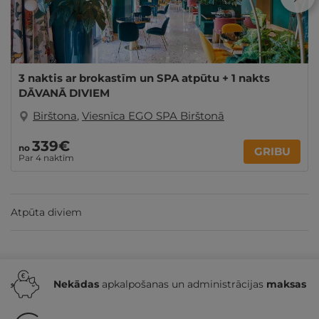
3 naktis ar brokastīm un SPA atpūtu + 1 nakts
DĀVANĀ DIVIEM
Birštona
,
Viesnīca EGO SPA Birštonā
339€
no
GRIBU
Par 4 naktīm
Atpūta diviem
Nekādas
apkalpošanas un administrācijas
maksas