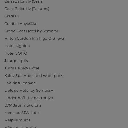
GaisaBaloni.lv (Cēsis)
GaisaBaloni.lv (Tukums)
Gradiali
Gradiali Anykščiai
Grand Poet Hotel by SemaraH
Hilton Garden Inn Riga Old Town
Hotel Sigulda
Hotel SOHO
Jaunpils pils
Jūrmala SPA Hotel
Kalev Spa Hotel and Waterpark
Labirintų parkas
Lielupe Hotel by SemaraH
Lindenhoff - Liepas muiža
LVM Jaunmoku pils
Meresuu SPA Hotel
Mālpils muiža
Mārcienas muiža