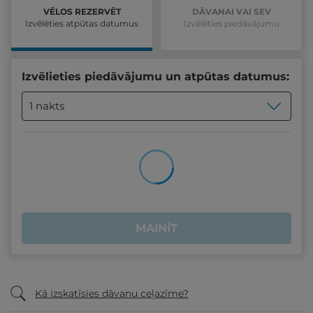
VĒLOS REZERVĒT
DĀVANAI VAI SEV
Izvēlēties atpūtas datumus
Izvēlēties piedāvājumu
Izvēlieties piedāvājumu un atpūtas datumus:
1 nakts
MAINĪT
Kā izskatīsies dāvanu ceļazīme?