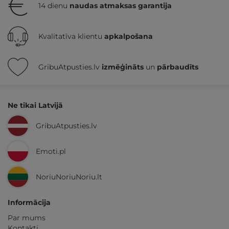
14 dienu
naudas atmaksas garantija
Kvalitatīva klientu
apkalpošana
GribuAtpusties.lv
izmēģināts
un
pārbaudīts
Ne tikai Latvijā
GribuAtpusties.lv
Emoti.pl
NoriuNoriuNoriu.lt
Informācija
Par mums
Kontakti