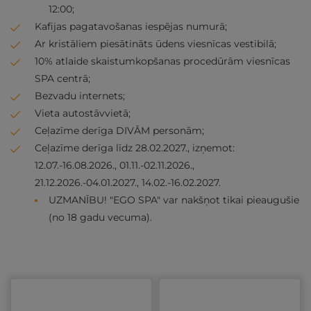
12:00;
Kafijas pagatavošanas iespējas numurā;
Ar kristāliem piesātināts ūdens viesnīcas vestibilā;
10% atlaide skaistumkopšanas procedūrām viesnīcas
SPA centrā;
Bezvadu internets;
Vieta autostāvvietā;
Ceļazīme derīga DIVĀM personām;
Ceļazīme derīga līdz 28.02.2027., izņemot:
12.07.-16.08.2026., 01.11.-02.11.2026.,
21.12.2026.-04.01.2027., 14.02.-16.02.2027.
UZMANĪBU! "EGO SPA" var nakšņot tikai pieaugušie
(no 18 gadu vecuma).