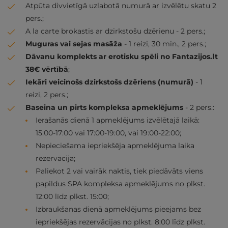
Atpūta divvietīgā uzlabotā numurā ar izvēlētu skatu 2
pers.;
A la carte brokastis ar dzirkstošu dzērienu - 2 pers.;
Muguras vai sejas masāža
- 1 reizi, 30 min., 2 pers.;
Dāvanu komplekts ar erotisku spēli no Fantazijos.lt
38€ vērtībā
;
Iekāri veicinošs dzirkstošs dzēriens (numurā)
- 1
reizi, 2 pers.;
Baseina un pirts kompleksa apmeklējums
- 2 pers.:
Ierašanās dienā 1 apmeklējums izvēlētajā laikā:
15:00-17:00 vai 17:00-19:00, vai 19:00-22:00;
Nepieciešama iepriekšēja apmeklējuma laika
rezervācija;
Paliekot 2 vai vairāk naktis, tiek piedāvāts viens
papildus SPA kompleksa apmeklējums no plkst.
12:00 līdz plkst. 15:00;
Izbraukšanas dienā apmeklējums pieejams bez
iepriekšējas rezervācijas no plkst. 8:00 līdz plkst.