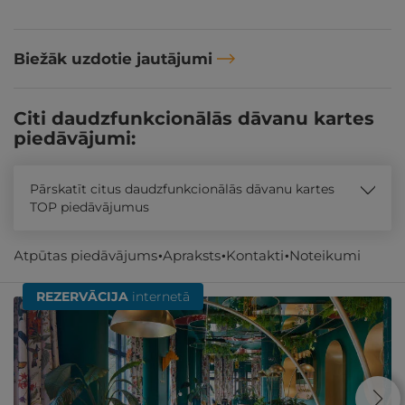
Biežāk uzdotie jautājumi
Citi daudzfunkcionālās dāvanu kartes
piedāvājumi:
Pārskatīt citus daudzfunkcionālās dāvanu kartes
TOP piedāvājumus
Atpūtas piedāvājums
Apraksts
Kontakti
Noteikumi
Līdzīgi atpūtas piedāvājumi
REZERVĀCIJA
internetā