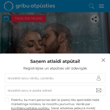
TIKAI PIE MUMS
Iepatikās šis piedāvājums?
Saņem atlaidi atpūtai!
Līdz brīnišķīgai atpūtai atlikuši tikai daži soļi
Reģistrējies un atpūties vēl izdevīgāk
PĒRKU
Piekrītu, ka mani personas dati (e-pasts) tiks apstrādāti tiešā
mārketinga nolūkos, lai nosūtītu jaunumus. Vairāk par -
Konfidencialitātes politiku
.
(Varat atteikties jebkurā mirklī)