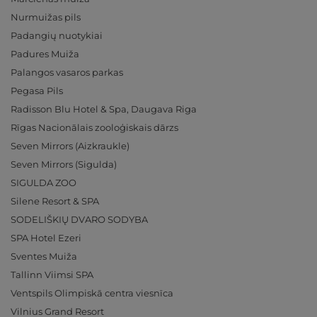
Nurmuižas pils
Padangių nuotykiai
Padures Muiža
Palangos vasaros parkas
Pegasa Pils
Radisson Blu Hotel & Spa, Daugava Riga
Rīgas Nacionālais zooloģiskais dārzs
Seven Mirrors (Aizkraukle)
Seven Mirrors (Sigulda)
SIGULDA ZOO
Silene Resort & SPA
SODELIŠKIŲ DVARO SODYBA
SPA Hotel Ezeri
Sventes Muiža
Tallinn Viimsi SPA
Ventspils Olimpiskā centra viesnīca
Vilnius Grand Resort