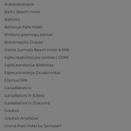
Auksinės kopos
Baltic Beach Hotel
Baltvilla
Bellevue Park Hotel
Birštono pramogų kalnas
Bistrampolio Dvaras
Daina Jurmala Beach Hotel & SPA
Eglės reabilitacijos centras | CORE
Eglės sanatorija Birštonas
Eglės sanatorija Druskininkai
Elamus SPA
GaisaBaloni.lv
GaisaBaloni.lv (Cēsis)
GaisaBaloni.lv (Tukums)
Gradiali
Gradiali Anykščiai
Grand Poet Hotel by SemaraH