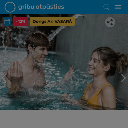
- 12%
Derīgs Arī VASARĀ
Iepatikās šis piedāvājums?
Līdz brīnišķīgai atpūtai atlikuši tikai daži soļi
PĒRKU