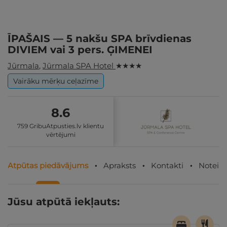
ĪPAŠAIS — 5 nakšu SPA brīvdienas
DIVIEM vai 3 pers. ĢIMENEI
Jūrmala
,
Jūrmala SPA Hotel
★ ★ ★ ★
Vairāku mērķu ceļazīme
8.6
759 GribuAtpusties.lv klientu
vērtējumi
Atpūtas piedāvājums
Apraksts
Kontakti
Noteik
Jūsu atpūtā iekļauts: