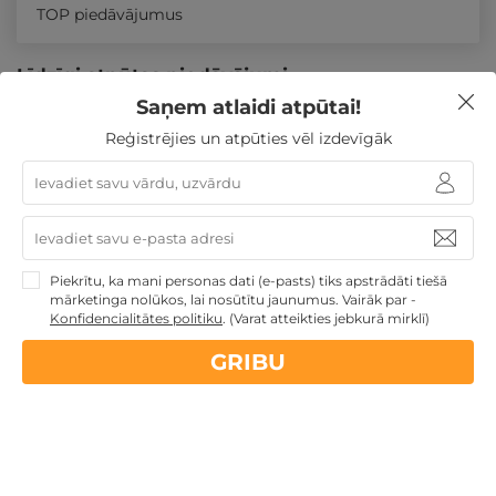
TOP piedāvājumus
Līdzīgi atpūtas piedāvājumi
Saņem atlaidi atpūtai!
REZERVĀCIJA
internetā
Reģistrējies un atpūties vēl izdevīgāk
Atpūtas piedāvājums
Apraksts
Kontakti
Noteikumi
Atsa
Piekrītu, ka mani personas dati (e-pasts) tiks apstrādāti tiešā
mārketinga nolūkos, lai nosūtītu jaunumus. Vairāk par -
Konfidencialitātes politiku
.
(Varat atteikties jebkurā mirklī)
GRIBU
Nakts Jūrmalā ar SPA atpūtu DIVIEM
Jūrmala
,
Jūrmala SPA Hotel
★ ★ ★ ★
GRIBU
102€
no
par nakti