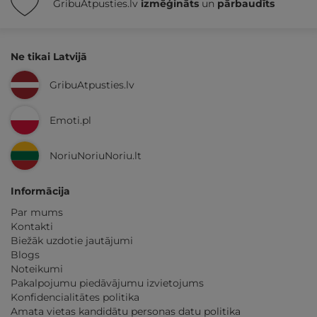
GribuAtpusties.lv
izmēģināts
un
pārbaudīts
Ne tikai Latvijā
GribuAtpusties.lv
Emoti.pl
NoriuNoriuNoriu.lt
Informācija
Par mums
Kontakti
Biežāk uzdotie jautājumi
Blogs
Noteikumi
Pakalpojumu piedāvājumu izvietojums
Konfidencialitātes politika
Amata vietas kandidātu personas datu politika