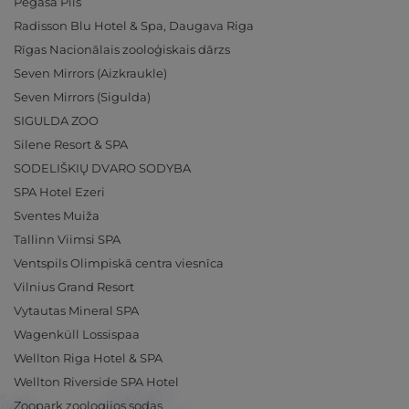
Pegasa Pils
Radisson Blu Hotel & Spa, Daugava Riga
Rīgas Nacionālais zooloģiskais dārzs
Seven Mirrors (Aizkraukle)
Seven Mirrors (Sigulda)
SIGULDA ZOO
Silene Resort & SPA
SODELIŠKIŲ DVARO SODYBA
SPA Hotel Ezeri
Sventes Muiža
Tallinn Viimsi SPA
Ventspils Olimpiskā centra viesnīca
Vilnius Grand Resort
Vytautas Mineral SPA
Wagenküll Lossispaa
Wellton Riga Hotel & SPA
Wellton Riverside SPA Hotel
Zoopark zoologijos sodas