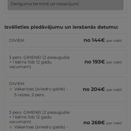
Derīguma termiņš un nosacījumi
Izvēlieties piedāvājumu un ierašanās datumu:
no
144
€
DIVIEM
par nakti
3 pers. ĢIMENEI (2 pieaugušie
no
193
€
+ 1 bērns līdz 12 gadu
par nakti
vecumam)
DIVIEM
Vakariņas (zviedru galds) -
no
204
€
par nakti
5 reizes, 2 pers.
3 pers. ĢIMENEI (2 pieaugušie
+ 1 bērns līdz 12 gadu
vecumam)
no
268
€
par nakti
Vakariņas (zviedru galds) -