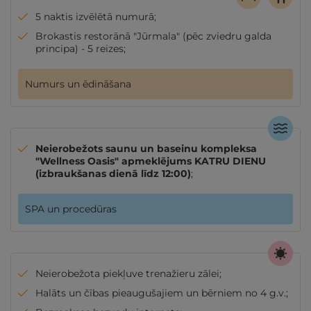
5 naktis izvēlētā numurā;
Brokastis restorānā "Jūrmala" (pēc zviedru galda
principa) - 5 reizes;
Numurs un ēdināšana
Neierobežots saunu un baseinu kompleksa
"Wellness Oasis" apmeklējums KATRU DIENU
(izbraukšanas dienā līdz 12:00)
;
SPA un procedūras
Neierobežota piekļuve trenažieru zālei;
Halāts un čības pieaugušajiem un bērniem no 4 g.v.;