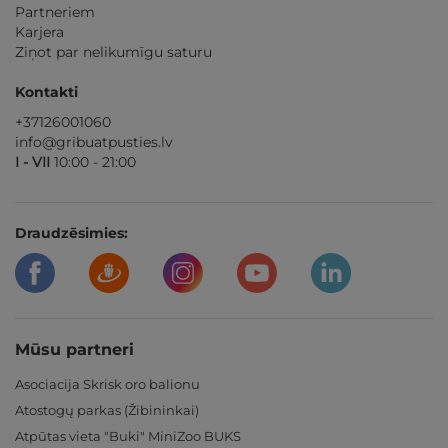
Partneriem
Karjera
Ziņot par nelikumīgu saturu
Kontakti
+37126001060
info@gribuatpusties.lv
I - VII
10:00 - 21:00
Draudzēsimies:
Mūsu partneri
Asociacija Skrisk oro balionu
Atostogų parkas (Žibininkai)
Atpūtas vieta "Buki" MiniZoo BUKS