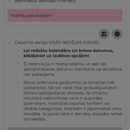
Bezmaksas bezvadu internets;
Papildu pakalpojumi
Ceļazīme derīga VISĀS NEDĒĻAS DIENĀS.
Lai redzētu kalendāru un brīvos datumus,
klikšķiniet uz izvēlnes opcijām!
Šī rezervācija ir neatgriežama, un pēc tās
apstiprināšanas datumu mainīšana vai atcelšana
nav pieļaujama.
Retos izņēmuma gadījumos, ja izmaiņas tiek
saskaņotas, tās var veikt tikai gribuatpusties.lv
klientu apkalpošanas dienests. Ja izmaiņu
rezultātā naktsmītnes cena ir augstāka
(piemēram, mainoties sezonas tarifiem vai
istabas kategorijai), klientam ir jāpiemaksā cenu
starpība. Ja jaunā cena ir zemāka, starpība netiek
atmaksāta.