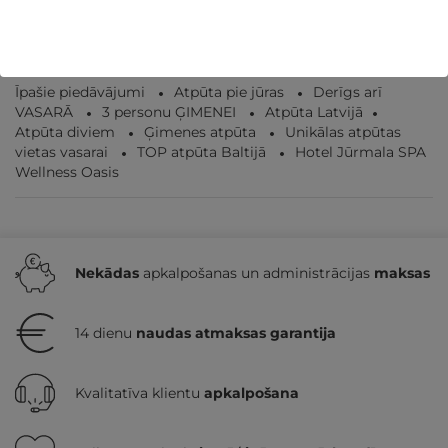
Īpašie piedāvājumi
Atpūta pie jūras
Derīgs arī
VASARĀ
3 personu ĢIMENEI
Atpūta Latvijā
Atpūta diviem
Ģimenes atpūta
Unikālas atpūtas
vietas vasarai
TOP atpūta Baltijā
Hotel Jūrmala SPA
Wellness Oasis
Nekādas
apkalpošanas un administrācijas
maksas
14 dienu
naudas atmaksas garantija
Kvalitatīva klientu
apkalpošana