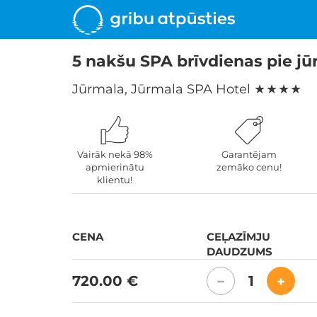
5 nakšu SPA brīvdienas pie jū
Jūrmala, Jūrmala SPA Hotel
★ ★ ★ ★
Vairāk nekā 98%
Garantējam
apmierinātu
zemāko cenu!
klientu!
CENA
CEĻAZĪMJU
DAUDZUMS
720.00 €
1
−
+