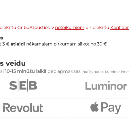
piekrītu GribuAtpusties.lv
noteikumiem
un piekrītu
Konfidenc
es
et
3 € atlaidi
nākamajam pirkumam sākot no 30 €
s veidu
esi
10-15 minūšu laikā
pēc apmaksas
(norēķinoties Luminor inter