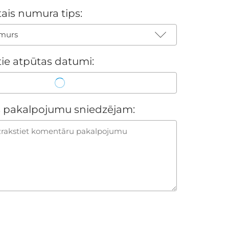
tais numura tips:
murs
tie atpūtas datumi:
 pakalpojumu sniedzējam: