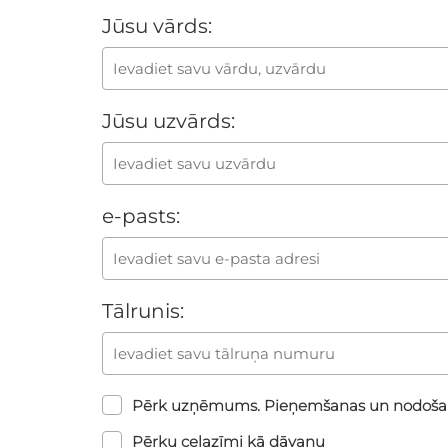
Jūsu vārds:
Jūsu uzvārds:
e-pasts:
Tālrunis:
Pērk uzņēmums. Pieņemšanas un nodoša
Pērku ceļazīmi kā dāvanu