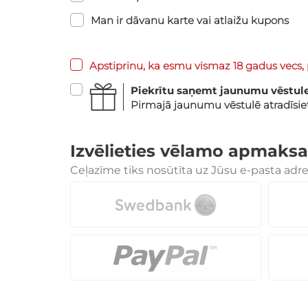
Man ir dāvanu karte vai atlaižu kupons
Apstiprinu, ka esmu vismaz 18 gadus vecs, 
Piekrītu saņemt jaunumu vēstul
Pirmajā jaunumu vēstulē atradīsi
Izvēlieties vēlamo apmaksa
Ceļazīme tiks nosūtīta uz Jūsu e-pasta adr