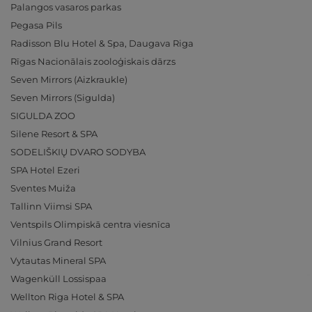
Palangos vasaros parkas
Pegasa Pils
Radisson Blu Hotel & Spa, Daugava Riga
Rīgas Nacionālais zooloģiskais dārzs
Seven Mirrors (Aizkraukle)
Seven Mirrors (Sigulda)
SIGULDA ZOO
Silene Resort & SPA
SODELIŠKIŲ DVARO SODYBA
SPA Hotel Ezeri
Sventes Muiža
Tallinn Viimsi SPA
Ventspils Olimpiskā centra viesnīca
Vilnius Grand Resort
Vytautas Mineral SPA
Wagenküll Lossispaa
Wellton Riga Hotel & SPA