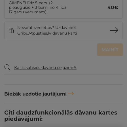
ĢIMENEI līdz 5 pers. (2
40
€
pieaugušie + 3 bērni no 4 līdz
17 gadu vecumam)
Nevarat izvēlēties? Uzdāviniet
GribuAtpusties.lv dāvanu karti
MAINĪT
Kā izskatīsies dāvanu ceļazīme?
Biežāk uzdotie jautājumi
Citi daudzfunkcionālās dāvanu kartes
piedāvājumi: