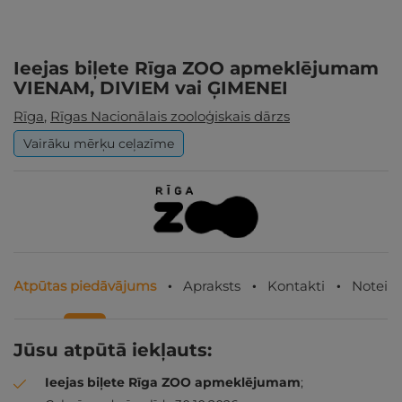
Ieejas biļete Rīga ZOO apmeklējumam
VIENAM, DIVIEM vai ĢIMENEI
Rīga
,
Rīgas Nacionālais zooloģiskais dārzs
Vairāku mērķu ceļazīme
Atpūtas piedāvājums
Apraksts
Kontakti
Noteik
Jūsu atpūtā iekļauts:
Ieejas biļete Rīga ZOO apmeklējumam
;