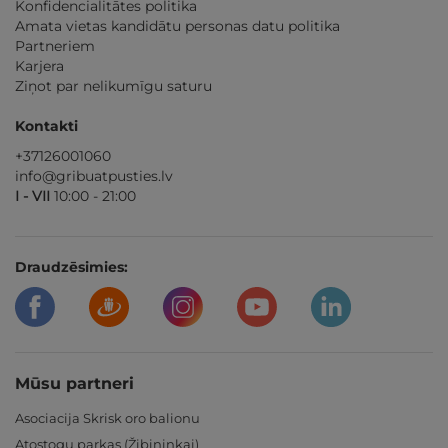
Konfidencialitātes politika
Amata vietas kandidātu personas datu politika
Partneriem
Karjera
Ziņot par nelikumīgu saturu
Kontakti
+37126001060
info@gribuatpusties.lv
I - VII
10:00 - 21:00
Draudzēsimies:
Mūsu partneri
Asociacija Skrisk oro balionu
Atostogų parkas (Žibininkai)