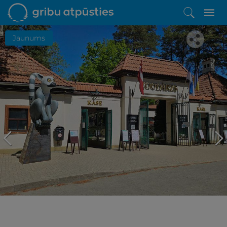
Jaunums
Iepatikās šis piedāvājums?
Līdz brīnišķīgai atpūtai atlikuši tikai daži soļi
PĒRKU