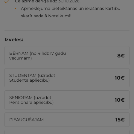
Ceļazīme derīga līdz 30.10.2026.
Apmeklējuma pieteikšanas un ierašanās kārtību
skatīt sadaļā Noteikumi!
Izvēles:
BĒRNAM (no 4 līdz 17 gadu
8
€
vecumam)
STUDENTAM (uzrādot
10
€
Studenta apliecību)
SENIORAM (uzrādot
10
€
Pensionāra apliecību)
15
€
PIEAUGUŠAJAM