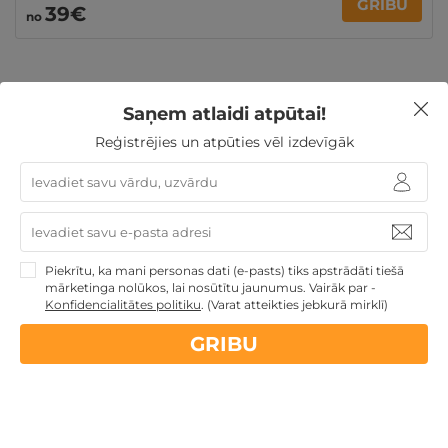
GRIBU
39€
no
Saņem atlaidi atpūtai!
Ziemassvētku dāvanas
Dāvanas TĒVA DIENĀ
Reģistrējies un atpūties vēl izdevīgāk
Dāvanas Sieviešu dienā
Dāvanu idejas
TOP pirktākās
dāvanas
Dāvanas Mātes dienā
3 personu ĢIMENEI
4 personu ĢIMENEI
Dāvanas līdz 100€
Atpūta
diviem
Ģimenes atpūta
Piekrītu, ka mani personas dati (e-pasts) tiks apstrādāti tiešā
mārketinga nolūkos, lai nosūtītu jaunumus. Vairāk par -
Konfidencialitātes politiku
.
(Varat atteikties jebkurā mirklī)
Nekādas
apkalpošanas un administrācijas
maksas
GRIBU
14 dienu
naudas atmaksas garantija
Kvalitatīva klientu
apkalpošana