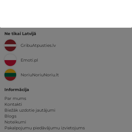
GribuAtpusties.lv
izmēģināts
un
pārbaudīts
Ne tikai Latvijā
GribuAtpusties.lv
Emoti.pl
NoriuNoriuNoriu.lt
Informācija
Par mums
Kontakti
Biežāk uzdotie jautājumi
Blogs
Noteikumi
Pakalpojumu piedāvājumu izvietojums