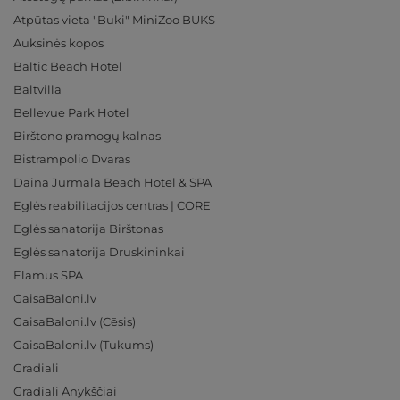
Atpūtas vieta "Buki" MiniZoo BUKS
Auksinės kopos
Baltic Beach Hotel
Baltvilla
Bellevue Park Hotel
Birštono pramogų kalnas
Bistrampolio Dvaras
Daina Jurmala Beach Hotel & SPA
Eglės reabilitacijos centras | CORE
Eglės sanatorija Birštonas
Eglės sanatorija Druskininkai
Elamus SPA
GaisaBaloni.lv
GaisaBaloni.lv (Cēsis)
GaisaBaloni.lv (Tukums)
Gradiali
Gradiali Anykščiai