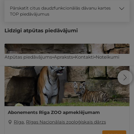
Pārskatīt citus daudzfunkcionālās dāvanu kartes
TOP piedāvājumus
Līdzīgi atpūtas piedāvājumi
Atpūtas piedāvājums
Apraksts
Kontakti
Noteikumi
Abonements Rīga ZOO apmeklējumam
Rīga
,
Rīgas Nacionālais zooloģiskais dārzs