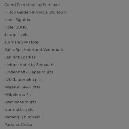
Grand Poet Hotel by SemaraH
Hilton Garden Inn Riga Old Town
Hotel Sigulda
Hotel SOHO
Jaunpils pils
Jūrmala SPA Hotel
Kalev Spa Hotel and Waterpark
Labirintų parkas
Lielupe Hotel by SemaraH
Lindenhoff - Liepas muiža
LVM Jaunmoku pils
Meresuu SPA Hotel
Mālpils muiža
Mārcienas muiža
Nurmuižas pils
Padangių nuotykiai
Padures Muiža