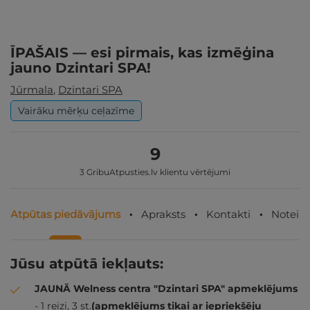
ĪPAŠAIS — esi pirmais, kas izmēģina
jauno Dzintari SPA!
Jūrmala
,
Dzintari SPA
Vairāku mērķu ceļazīme
9
3 GribuAtpusties.lv klientu vērtējumi
Atpūtas piedāvājums
Apraksts
Kontakti
Noteik
Jūsu atpūtā iekļauts:
JAUNĀ Welness centra "Dzintari SPA" apmeklējums
- 1 reizi, 3 st.
(apmeklējums tikai ar iepriekšēju