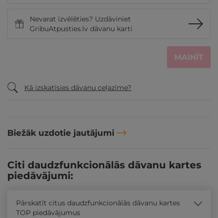
Nevarat izvēlēties? Uzdāviniet
GribuAtpusties.lv dāvanu karti
MAINĪT
Kā izskatīsies dāvanu ceļazīme?
Biežāk uzdotie jautājumi
Citi daudzfunkcionālās dāvanu kartes
piedāvājumi:
Pārskatīt citus daudzfunkcionālās dāvanu kartes
TOP piedāvājumus