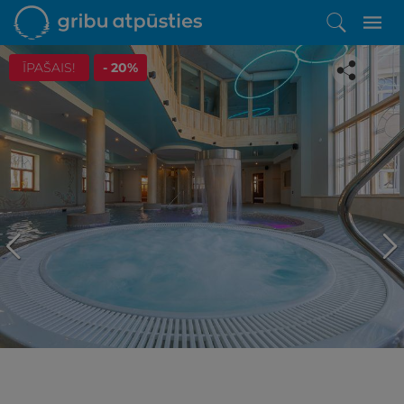
ĪPAŠAIS!
- 20%
Iepatikās šis piedāvājums?
Līdz brīnišķīgai atpūtai atlikuši tikai daži soļi
PĒRKU