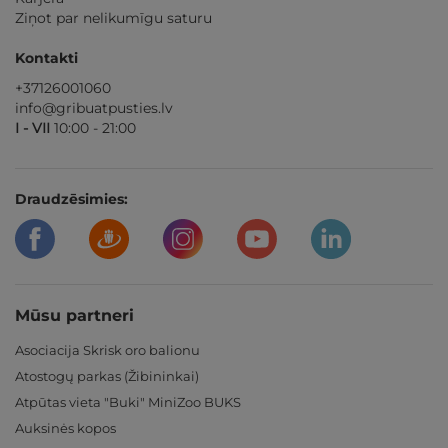
Ziņot par nelikumīgu saturu
Kontakti
+37126001060
info@gribuatpusties.lv
I - VII
10:00 - 21:00
Draudzēsimies:
Mūsu partneri
Asociacija Skrisk oro balionu
Atostogų parkas (Žibininkai)
Atpūtas vieta "Buki" MiniZoo BUKS
Auksinės kopos