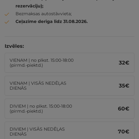
rezervāciju);
Bezmaksas autostāvvieta;
Ceļazīme derīga līdz 31.08.2026.
Izvēles:
VIENAM | no plkst. 15:00-18:00
32
€
(pirmd.-piektd.)
VIENAM | VISĀS NEDĒĻAS
35
€
DIENĀS
DIVIEM | no plkst. 15:00-18:00
60
€
(pirmd.-piektd.)
DIVIEM | VISĀS NEDĒĻAS
70
€
DIENĀS