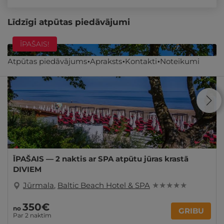
Līdzīgi atpūtas piedāvājumi
ĪPAŠAIS!
Atpūtas piedāvājums
Apraksts
Kontakti
Noteikumi
ĪPAŠAIS — 2 naktis ar SPA atpūtu jūras krastā
DIVIEM
Jūrmala
,
Baltic Beach Hotel & SPA
★ ★ ★ ★ ★
350€
no
GRIBU
Par 2 naktīm