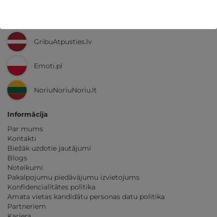
Ne tikai Latvijā
GribuAtpusties.lv
Emoti.pl
NoriuNoriuNoriu.lt
Informācija
Par mums
Kontakti
Biežāk uzdotie jautājumi
Blogs
Noteikumi
Pakalpojumu piedāvājumu izvietojums
Konfidencialitātes politika
Amata vietas kandidātu personas datu politika
Partneriem
Karjera