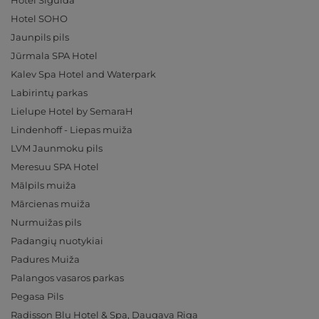
Hotel Sigulda
Hotel SOHO
Jaunpils pils
Jūrmala SPA Hotel
Kalev Spa Hotel and Waterpark
Labirintų parkas
Lielupe Hotel by SemaraH
Lindenhoff - Liepas muiža
LVM Jaunmoku pils
Meresuu SPA Hotel
Mālpils muiža
Mārcienas muiža
Nurmuižas pils
Padangių nuotykiai
Padures Muiža
Palangos vasaros parkas
Pegasa Pils
Radisson Blu Hotel & Spa, Daugava Riga