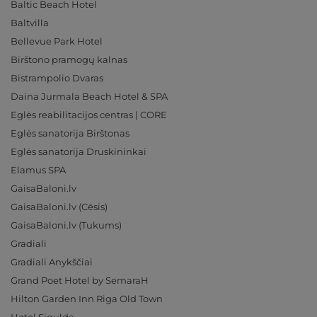
Baltic Beach Hotel
Baltvilla
Bellevue Park Hotel
Birštono pramogų kalnas
Bistrampolio Dvaras
Daina Jurmala Beach Hotel & SPA
Eglės reabilitacijos centras | CORE
Eglės sanatorija Birštonas
Eglės sanatorija Druskininkai
Elamus SPA
GaisaBaloni.lv
GaisaBaloni.lv (Cēsis)
GaisaBaloni.lv (Tukums)
Gradiali
Gradiali Anykščiai
Grand Poet Hotel by SemaraH
Hilton Garden Inn Riga Old Town