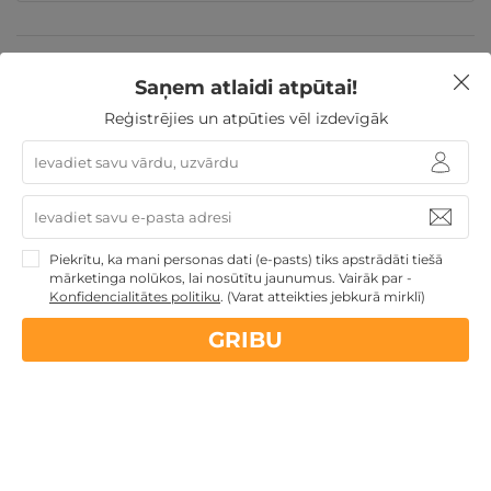
Valentīndienas dāvanas
Īpašie piedāvājumi
Dienas
Spa
Atpūta pie jūras
Saņem atlaidi atpūtai!
Dāvanas Sieviešu dienā
Dāvanu idejas
Dāvanas ar SPA
Veselības atpūta -
Reģistrējies un atpūties vēl izdevīgāk
sanatorijas, SPA viesnīcas
Dāvanas Mātes dienā
Dāvanas VIŅAI
Jaunumi
Atpūta Latvijā
Piekrītu, ka mani personas dati (e-pasts) tiks apstrādāti tiešā
Nekādas
apkalpošanas un administrācijas
maksas
mārketinga nolūkos, lai nosūtītu jaunumus. Vairāk par -
Konfidencialitātes politiku
.
(Varat atteikties jebkurā mirklī)
14 dienu
naudas atmaksas garantija
GRIBU
Kvalitatīva klientu
apkalpošana
GribuAtpusties.lv
izmēģināts
un
pārbaudīts