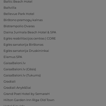
Baltic Beach Hotel
Baltvilla
Bellevue Park Hotel
Birštono pramogų kalnas
Bistrampolio Dvaras
Daina Jurmala Beach Hotel & SPA
Eglės reabilitacijos centras | CORE
Eglės sanatorija Birštonas
Eglės sanatorija Druskininkai
Elamus SPA
GaisaBaloni.lv
GaisaBaloni.lv (Cēsis)
GaisaBaloni.lv (Tukums)
Gradiali
Gradiali Anykščiai
Grand Poet Hotel by SemaraH
Hilton Garden Inn Riga Old Town