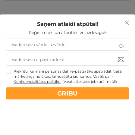
Valentīndienas dāvanas
Īpašie piedāvājumi
Dienas
Spa
Atpūta pie jūras
Saņem atlaidi atpūtai!
Dāvanas Sieviešu dienā
Dāvanu idejas
Dāvanas ar SPA
Veselības atpūta -
Reģistrējies un atpūties vēl izdevīgāk
sanatorijas, SPA viesnīcas
Dāvanas Mātes dienā
Dāvanas VIŅAI
Jaunumi
Atpūta Latvijā
Piekrītu, ka mani personas dati (e-pasts) tiks apstrādāti tiešā
Nekādas
apkalpošanas un administrācijas
maksas
mārketinga nolūkos, lai nosūtītu jaunumus. Vairāk par -
Konfidencialitātes politiku
.
(Varat atteikties jebkurā mirklī)
14 dienu
naudas atmaksas garantija
GRIBU
Kvalitatīva klientu
apkalpošana
GribuAtpusties.lv
izmēģināts
un
pārbaudīts