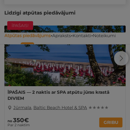
Līdzīgi atpūtas piedāvājumi
ĪPAŠAIS!
Atpūtas piedāvājums
Apraksts
Kontakti
Noteikumi
ĪPAŠAIS — 2 naktis ar SPA atpūtu jūras krastā
DIVIEM
Jūrmala
,
Baltic Beach Hotel & SPA
★ ★ ★ ★ ★
350€
no
GRIBU
Par 2 naktīm