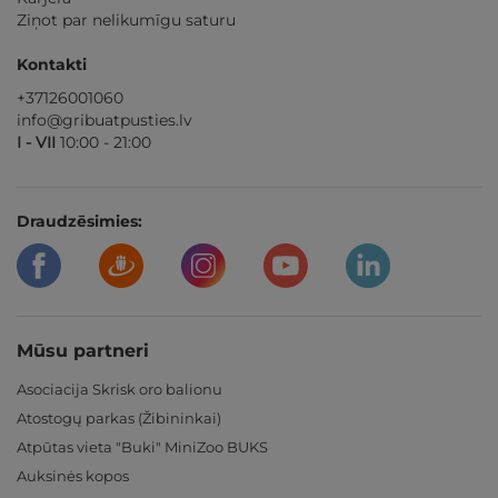
Ziņot par nelikumīgu saturu
Kontakti
+37126001060
info@gribuatpusties.lv
I - VII
10:00 - 21:00
Draudzēsimies:
Mūsu partneri
Asociacija Skrisk oro balionu
Atostogų parkas (Žibininkai)
Atpūtas vieta "Buki" MiniZoo BUKS
Auksinės kopos