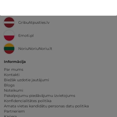
Ne tikai Latvijā
GribuAtpusties.lv
Emoti.pl
NoriuNoriuNoriu.lt
Informācija
Par mums
Kontakti
Biežāk uzdotie jautājumi
Blogs
Noteikumi
Pakalpojumu piedāvājumu izvietojums
Konfidencialitātes politika
Amata vietas kandidātu personas datu politika
Partneriem
Karjera