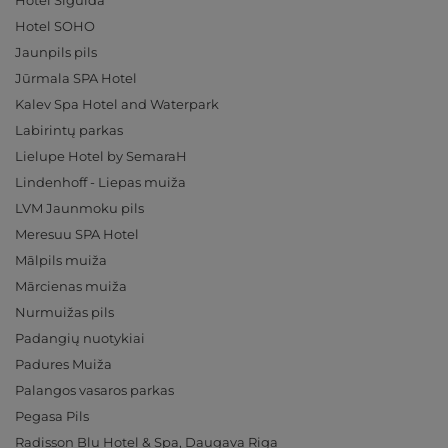
Hotel Sigulda
Hotel SOHO
Jaunpils pils
Jūrmala SPA Hotel
Kalev Spa Hotel and Waterpark
Labirintų parkas
Lielupe Hotel by SemaraH
Lindenhoff - Liepas muiža
LVM Jaunmoku pils
Meresuu SPA Hotel
Mālpils muiža
Mārcienas muiža
Nurmuižas pils
Padangių nuotykiai
Padures Muiža
Palangos vasaros parkas
Pegasa Pils
Radisson Blu Hotel & Spa, Daugava Riga