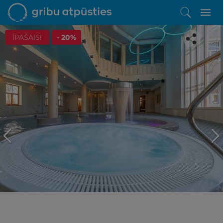
ĪPAŠAIS!
- 20%
Iepatikās šis piedāvājums?
Līdz brīnišķīgai atpūtai atlikuši tikai daži soļi
PĒRKU