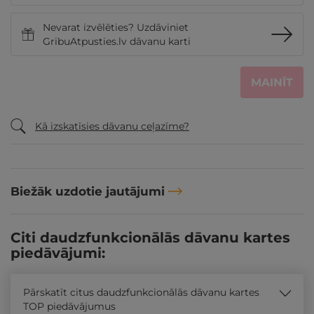
Nevarat izvēlēties? Uzdāviniet
GribuAtpusties.lv dāvanu karti
MAINĪT
Kā izskatīsies dāvanu ceļazīme?
Biežāk uzdotie jautājumi
Citi daudzfunkcionālās dāvanu kartes
piedāvājumi:
Pārskatīt citus daudzfunkcionālās dāvanu kartes
TOP piedāvājumus