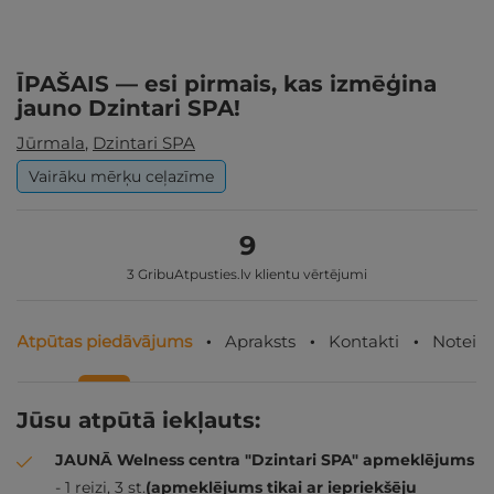
ĪPAŠAIS — esi pirmais, kas izmēģina
jauno Dzintari SPA!
Jūrmala
,
Dzintari SPA
Vairāku mērķu ceļazīme
9
3 GribuAtpusties.lv klientu vērtējumi
Atpūtas piedāvājums
Apraksts
Kontakti
Noteik
Jūsu atpūtā iekļauts:
JAUNĀ Welness centra "Dzintari SPA" apmeklējums
- 1 reizi, 3 st.
(apmeklējums tikai ar iepriekšēju