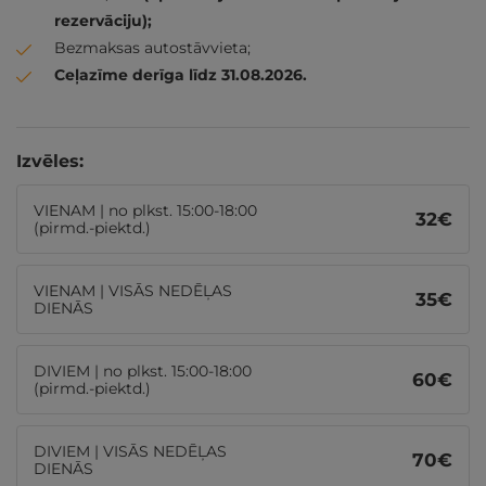
rezervāciju);
Bezmaksas autostāvvieta;
Ceļazīme derīga līdz 31.08.2026.
Izvēles:
VIENAM | no plkst. 15:00-18:00
32
€
(pirmd.-piektd.)
VIENAM | VISĀS NEDĒĻAS
35
€
DIENĀS
DIVIEM | no plkst. 15:00-18:00
60
€
(pirmd.-piektd.)
DIVIEM | VISĀS NEDĒĻAS
70
€
DIENĀS