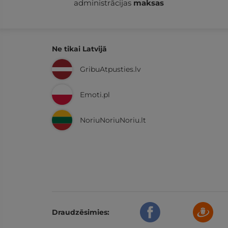
administrācijas
maksas
Ne tikai Latvijā
GribuAtpusties.lv
Emoti.pl
NoriuNoriuNoriu.lt
Draudzēsimies: