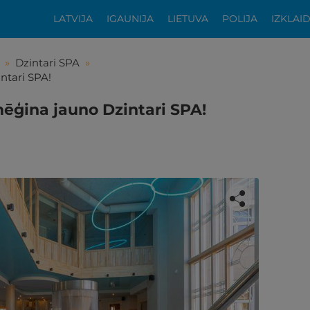
LATVIJA
IGAUNIJA
LIETUVA
POLIJA
IZKLAI
»
Dzintari SPA
»
ntari SPA!
mēģina jauno Dzintari SPA!
tikās šis piedāvājums?
ķīgai atpūtai atlikuši tikai daži soļi