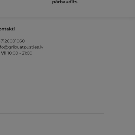
pārbaudīts
ontakti
37126001060
nfo@gribuatpusties.lv
- VII
10:00 - 21:00