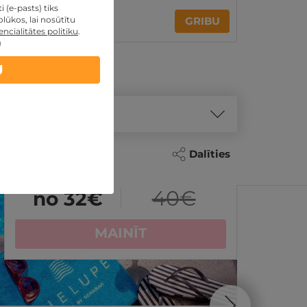
 (e-pasts) tiks
95€
135€
no
lūkos, lai nosūtītu
GRIBU
par nakti
ncialitātes politiku
.
)
U
Dalīties
- 29%
REZERVĀCIJA
internetā
ĪPAŠAI
40
€
no 32
€
MAINĪT