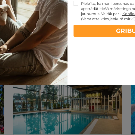
Piekrītu, ka mani personas dati
apstrādāti tiešā mārketinga no
jaunumus. Vairāk par -
Konfide
(Varat atteikties jebkurā mirklī
GRIB
artes piedāvājumi:
kartes TOP piedāvājumus
ti
Noteikumi
REZERVĀCIJA
internetā