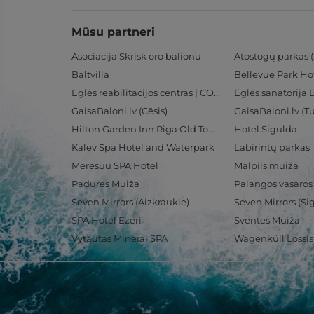
Mūsu partneri
Asociacija Skrisk oro balionu
Atostogų parkas (
Baltvilla
Bellevue Park Ho
Eglės reabilitacijos centras | CORE
Eglės sanatorija 
GaisaBaloni.lv (Cēsis)
GaisaBaloni.lv (
Hilton Garden Inn Riga Old Town
Hotel Sigulda
Kalev Spa Hotel and Waterpark
Labirintų parkas
Meresuu SPA Hotel
Mālpils muiža
Padures Muiža
Palangos vasaros
Seven Mirrors (Aizkraukle)
Seven Mirrors (Si
SPA Hotel Ezeri
Sventes Muiža
Vytautas Mineral SPA
Wagenküll Lossi