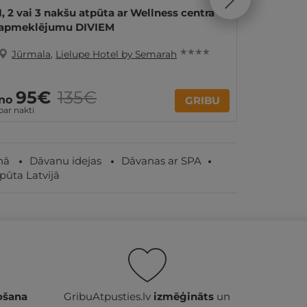
1, 2 vai 3 nakšu atpūta ar Wellness centra
SPA atp
apmeklējumu DIVIEM
pers. Ģ
★ ★ ★ ★
Jūrmala
,
Lielupe Hotel by Semarah
Jūrma
95€
135€
2
no
no
GRIBU
par nakti
Par 2 nak
nā
Dāvanu idejas
Dāvanas ar SPA
pūta Latvijā
ošana
GribuAtpusties.lv
izmēģināts
un