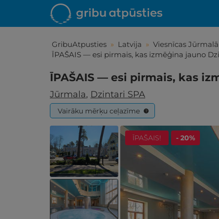
GribuAtpusties
»
Latvija
»
Viesnīcas Jūrmalā
ĪPAŠAIS — esi pirmais, kas izmēģina jauno Dzi
ĪPAŠAIS — esi pirmais, kas iz
Jūrmala
,
Dzintari SPA
Vairāku mērķu ceļazīme
?
ĪPAŠAIS!
- 20%
Iepa
Līdz brīniš