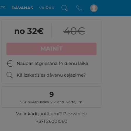
DES
DĀVANAS
VAIRĀK
40
€
no 32
€
MAINĪT
Naudas atgriešana 14 dienu laikā
Kā izskatīsies dāvanu ceļazīme?
9
3 GribuAtpusties.lv klientu vērtējumi
Vai ir kādi jautājumi? Piezvaniet:
+371 26001060