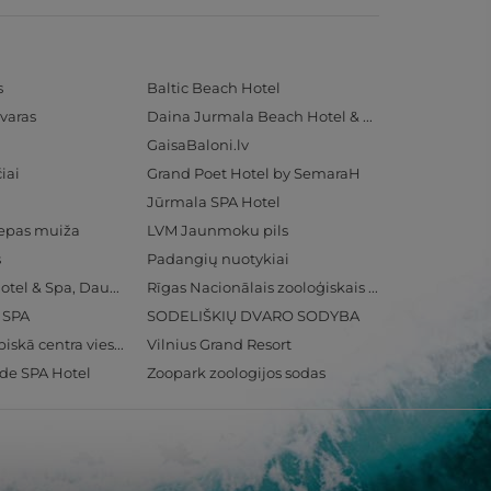
s
Baltic Beach Hotel
varas
Daina Jurmala Beach Hotel & SPA
GaisaBaloni.lv
iai
Grand Poet Hotel by SemaraH
Jūrmala SPA Hotel
iepas muiža
LVM Jaunmoku pils
s
Padangių nuotykiai
Radisson Blu Hotel & Spa, Daugava Riga
Rīgas Nacionālais zooloģiskais dārzs
& SPA
SODELIŠKIŲ DVARO SODYBA
Ventspils Olimpiskā centra viesnīca
Vilnius Grand Resort
ide SPA Hotel
Zoopark zoologijos sodas