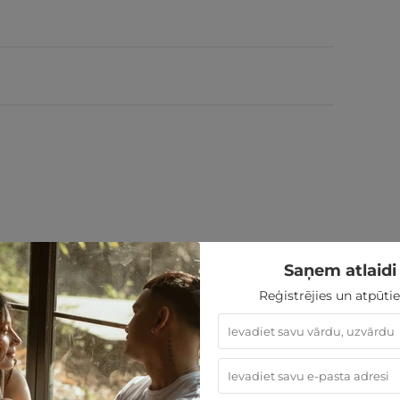
Saņem atlaidi 
Reģistrējies un atpūtie