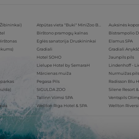
Žibininkai)
Atpūtas vieta "Buki" MiniZoo BUKS
Auksinės kopo
tel
Birštono pramogų kalnas
Bistrampolio D
Birštonas
Eglės sanatorija Druskininkai
Elamus SPA
Tukums)
Gradiali
Gradiali Anykšč
Hotel SOHO
Jaunpils pils
Lielupe Hotel by SemaraH
Lindenhoff - L
Mārcienas muiža
Nurmuižas pil
 parkas
Pegasa Pils
gulda)
SIGULDA ZOO
Silene Resort 
Tallinn Viimsi SPA
spaa
Wellton Riga Hotel & SPA
Wellton Rivers