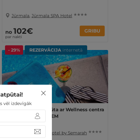
★ ★ ★ ★
Jūrmala
,
Jūrmala SPA Hotel
102€
GRIBU
no
par nakti
- 29%
REZERVĀCIJA
internetā
atpūtai!
s vēl izdevīgāk
1, 2 vai 3 nakšu atpūta ar Wellness centra
apmeklējumu DIVIEM
★ ★ ★ ★
Jūrmala
,
Lielupe Hotel by Semarah