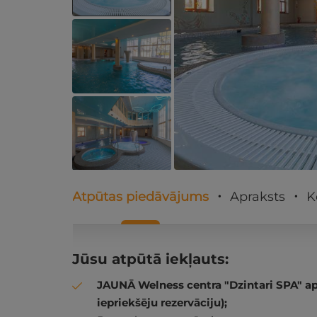
Atpūtas piedāvājums
Apraksts
K
Jūsu atpūtā iekļauts:
JAUNĀ Welness centra "Dzintari SPA" 
iepriekšēju rezervāciju);