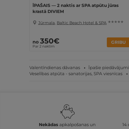
ĪPAŠAIS — 2 naktis ar SPA atpūtu jūras
krastā DIVIEM
★ ★ ★ ★ ★
Jūrmala
,
Baltic Beach Hotel & SPA
350€
no
GRIBU
Par 2 naktīm
Valentīndienas dāvanas
Īpašie piedāvājumi
Veselības atpūta - sanatorijas, SPA viesnīcas
Nekādas
apkalpošanas un
14