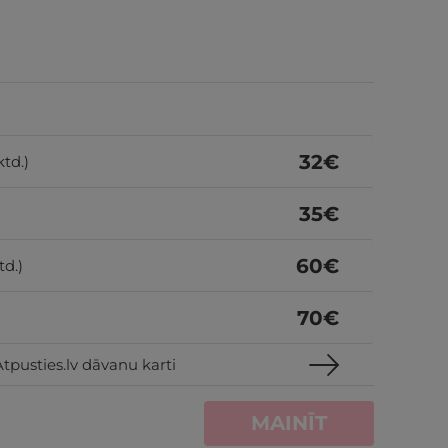
32
€
ktd.)
35
€
60
€
td.)
70
€
tpusties.lv dāvanu karti
MAINĪT