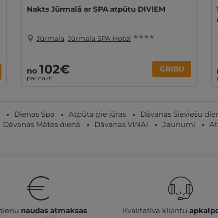
Nakts Jūrmalā ar SPA atpūtu DIVIEM
★ ★ ★ ★
Jūrmala
,
Jūrmala SPA Hotel
102€
GRIBU
no
par nakti
Dienas Spa
Atpūta pie jūras
Dāvanas Sieviešu die
Dāvanas Mātes dienā
Dāvanas VIŅAI
Jaunumi
At
 dienu
naudas atmaksas
Kvalitatīva klientu
apkalp