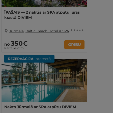
ĪPAŠAIS — 2 naktis ar SPA atpūtu jūras
krastā DIVIEM
★ ★ ★ ★ ★
Jūrmala
,
Baltic Beach Hotel & SPA
350€
no
GRIBU
Par 2 naktīm
REZERVĀCIJA
internetā
Nakts Jūrmalā ar SPA atpūtu DIVIEM