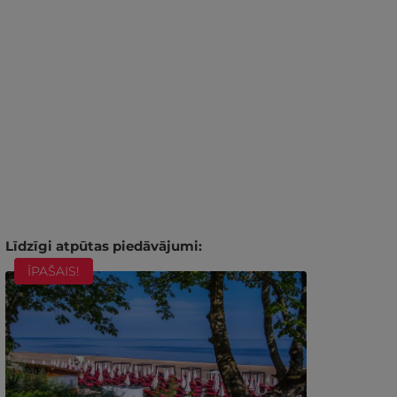
Līdzīgi atpūtas piedāvājumi:
ĪPAŠAIS!