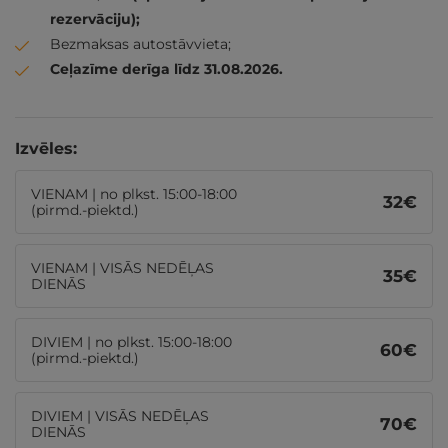
rezervāciju);
Bezmaksas autostāvvieta;
Ceļazīme derīga līdz 31.08.2026.
Izvēles:
VIENAM | no plkst. 15:00-18:00
32
€
(pirmd.-piektd.)
VIENAM | VISĀS NEDĒĻAS
35
€
DIENĀS
DIVIEM | no plkst. 15:00-18:00
60
€
(pirmd.-piektd.)
DIVIEM | VISĀS NEDĒĻAS
70
€
DIENĀS