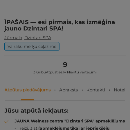
ĪPAŠAIS — esi pirmais, kas izmēģina
jauno Dzintari SPA!
Jūrmala
,
Dzintari SPA
Vairāku mērķu ceļazīme
9
3 GribuAtpusties.lv klientu vērtējumi
Atpūtas piedāvājums
Apraksts
Kontakti
Noteik
Jūsu atpūtā iekļauts:
JAUNĀ Welness centra "Dzintari SPA" apmeklējums
- 1 reizi, 3 st.
(apmeklējums tikai ar iepriekšēju