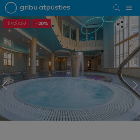
ĪPAŠAIS!
- 20%
Iepatikās šis piedāvājums?
Līdz brīnišķīgai atpūtai atlikuši tikai daži soļi
PĒRKU