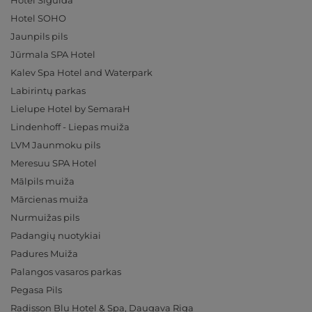
Hotel Sigulda
Hotel SOHO
Jaunpils pils
Jūrmala SPA Hotel
Kalev Spa Hotel and Waterpark
Labirintų parkas
Lielupe Hotel by SemaraH
Lindenhoff - Liepas muiža
LVM Jaunmoku pils
Meresuu SPA Hotel
Mālpils muiža
Mārcienas muiža
Nurmuižas pils
Padangių nuotykiai
Padures Muiža
Palangos vasaros parkas
Pegasa Pils
Radisson Blu Hotel & Spa, Daugava Riga