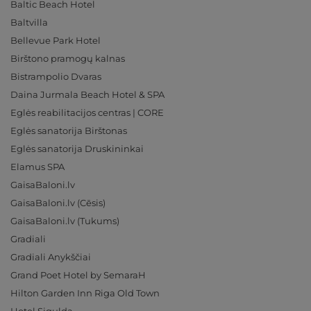
Baltic Beach Hotel
Baltvilla
Bellevue Park Hotel
Birštono pramogų kalnas
Bistrampolio Dvaras
Daina Jurmala Beach Hotel & SPA
Eglės reabilitacijos centras | CORE
Eglės sanatorija Birštonas
Eglės sanatorija Druskininkai
Elamus SPA
GaisaBaloni.lv
GaisaBaloni.lv (Cēsis)
GaisaBaloni.lv (Tukums)
Gradiali
Gradiali Anykščiai
Grand Poet Hotel by SemaraH
Hilton Garden Inn Riga Old Town