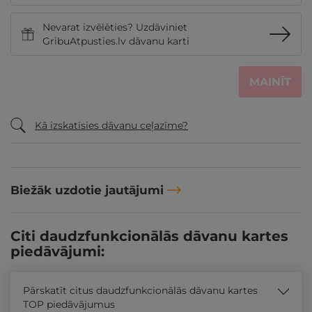
Nevarat izvēlēties? Uzdāviniet
GribuAtpusties.lv dāvanu karti
MAINĪT
Kā izskatīsies dāvanu ceļazīme?
Biežāk uzdotie jautājumi
Citi daudzfunkcionālās dāvanu kartes
piedāvājumi:
Pārskatīt citus daudzfunkcionālās dāvanu kartes
TOP piedāvājumus