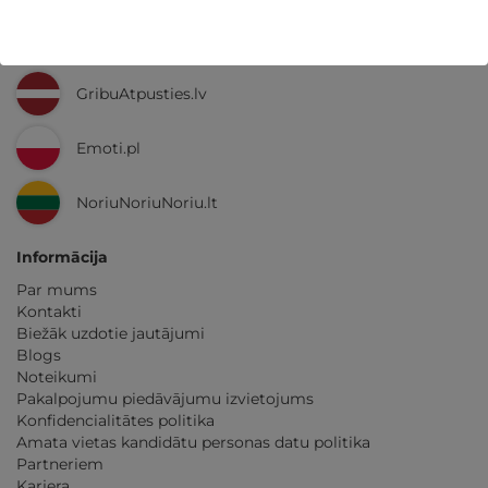
Ne tikai Latvijā
GribuAtpusties.lv
Emoti.pl
NoriuNoriuNoriu.lt
Informācija
Par mums
Kontakti
Biežāk uzdotie jautājumi
Blogs
Noteikumi
Pakalpojumu piedāvājumu izvietojums
Konfidencialitātes politika
Amata vietas kandidātu personas datu politika
Partneriem
Karjera