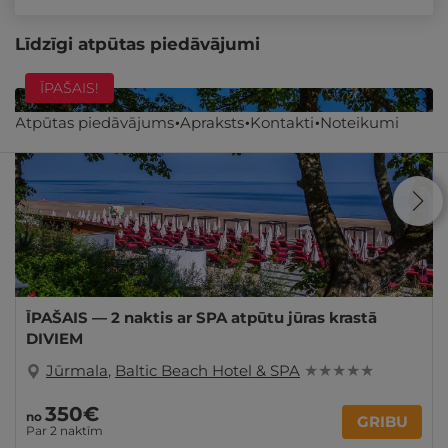
Līdzīgi atpūtas piedāvājumi
ĪPAŠAIS!
Atpūtas piedāvājums
Apraksts
Kontakti
Noteikumi
ĪPAŠAIS — 2 naktis ar SPA atpūtu jūras krastā
DIVIEM
Jūrmala
,
Baltic Beach Hotel & SPA
★ ★ ★ ★ ★
350€
no
GRIBU
Par 2 naktīm