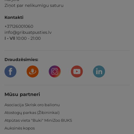
Ziņot par nelikumīgu saturu
Kontakti
+37126001060
info@gribuatpusties.lv
I - VII
10:00 - 21:00
Draudzēsimies:
Mūsu partneri
Asociacija Skrisk oro balionu
Atostogų parkas (Žibininkai)
Atpūtas vieta "Buki" MiniZoo BUKS
Auksinės kopos