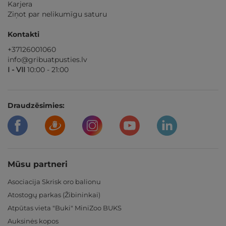
Karjera
Ziņot par nelikumīgu saturu
Kontakti
+37126001060
info@gribuatpusties.lv
I - VII
10:00 - 21:00
Draudzēsimies:
Mūsu partneri
Asociacija Skrisk oro balionu
Atostogų parkas (Žibininkai)
Atpūtas vieta "Buki" MiniZoo BUKS
Auksinės kopos