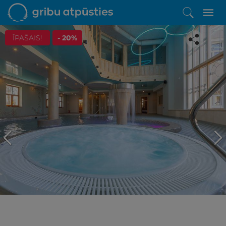
ĪPAŠAIS!
- 20%
Iepatikās šis piedāvājums?
Līdz brīnišķīgai atpūtai atlikuši tikai daži soļi
PĒRKU