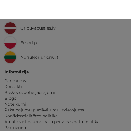
Ne tikai Latvijā
GribuAtpusties.lv
Emoti.pl
NoriuNoriuNoriu.lt
Informācija
Par mums
Kontakti
Biežāk uzdotie jautājumi
Blogs
Noteikumi
Pakalpojumu piedāvājumu izvietojums
Konfidencialitātes politika
Amata vietas kandidātu personas datu politika
Partneriem