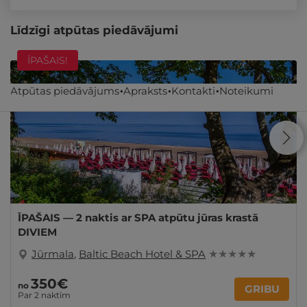
Līdzīgi atpūtas piedāvājumi
ĪPAŠAIS!
Atpūtas piedāvājums
Apraksts
Kontakti
Noteikumi
ĪPAŠAIS — 2 naktis ar SPA atpūtu jūras krastā
DIVIEM
Jūrmala
,
Baltic Beach Hotel & SPA
★ ★ ★ ★ ★
350€
no
GRIBU
Par 2 naktīm