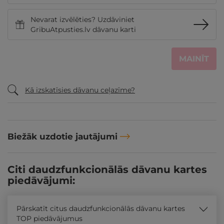
Nevarat izvēlēties? Uzdāviniet
GribuAtpusties.lv dāvanu karti
MAINĪT
Kā izskatīsies dāvanu ceļazīme?
Biežāk uzdotie jautājumi
Citi daudzfunkcionālās dāvanu kartes
piedāvājumi:
Pārskatīt citus daudzfunkcionālās dāvanu kartes
TOP piedāvājumus