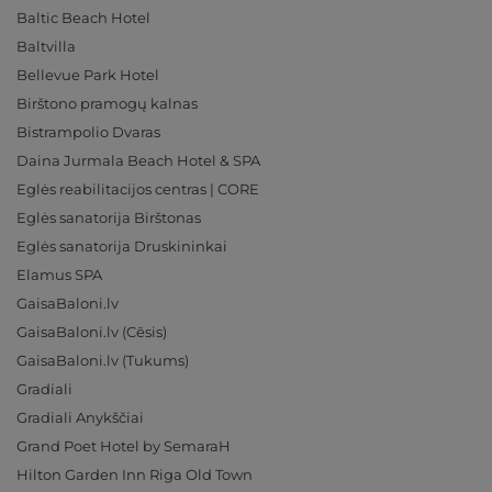
Baltic Beach Hotel
Baltvilla
Bellevue Park Hotel
Birštono pramogų kalnas
Bistrampolio Dvaras
Daina Jurmala Beach Hotel & SPA
Eglės reabilitacijos centras | CORE
Eglės sanatorija Birštonas
Eglės sanatorija Druskininkai
Elamus SPA
GaisaBaloni.lv
GaisaBaloni.lv (Cēsis)
GaisaBaloni.lv (Tukums)
Gradiali
Gradiali Anykščiai
Grand Poet Hotel by SemaraH
Hilton Garden Inn Riga Old Town