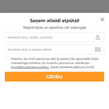
Valentīndienas dāvanas
Īpašie piedāvājumi
Dienas
Saņem atlaidi atpūtai!
Spa
Atpūta pie jūras
Dāvanas Sieviešu dienā
Dāvanu idejas
Dāvanas ar SPA
Veselības atpūta -
Reģistrējies un atpūties vēl izdevīgāk
sanatorijas, SPA viesnīcas
Dāvanas Mātes dienā
Dāvanas VIŅAI
Jaunumi
Atpūta Latvijā
Piekrītu, ka mani personas dati (e-pasts) tiks apstrādāti tiešā
Nekādas
apkalpošanas un administrācijas
maksas
mārketinga nolūkos, lai nosūtītu jaunumus. Vairāk par -
Konfidencialitātes politiku
.
(Varat atteikties jebkurā mirklī)
14 dienu
naudas atmaksas garantija
GRIBU
Kvalitatīva klientu
apkalpošana
GribuAtpusties.lv
izmēģināts
un
pārbaudīts