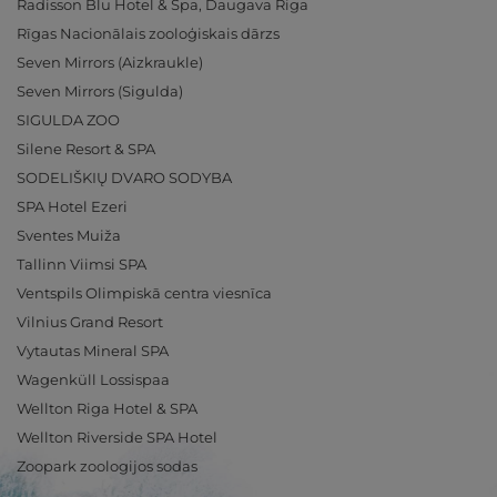
Radisson Blu Hotel & Spa, Daugava Riga
Rīgas Nacionālais zooloģiskais dārzs
Seven Mirrors (Aizkraukle)
Seven Mirrors (Sigulda)
SIGULDA ZOO
Silene Resort & SPA
SODELIŠKIŲ DVARO SODYBA
SPA Hotel Ezeri
Sventes Muiža
Tallinn Viimsi SPA
Ventspils Olimpiskā centra viesnīca
Vilnius Grand Resort
Vytautas Mineral SPA
Wagenküll Lossispaa
Wellton Riga Hotel & SPA
Wellton Riverside SPA Hotel
Zoopark zoologijos sodas