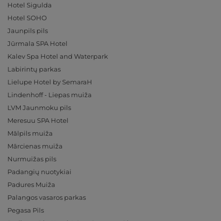
Hotel Sigulda
Hotel SOHO
Jaunpils pils
Jūrmala SPA Hotel
Kalev Spa Hotel and Waterpark
Labirintų parkas
Lielupe Hotel by SemaraH
Lindenhoff - Liepas muiža
LVM Jaunmoku pils
Meresuu SPA Hotel
Mālpils muiža
Mārcienas muiža
Nurmuižas pils
Padangių nuotykiai
Padures Muiža
Palangos vasaros parkas
Pegasa Pils