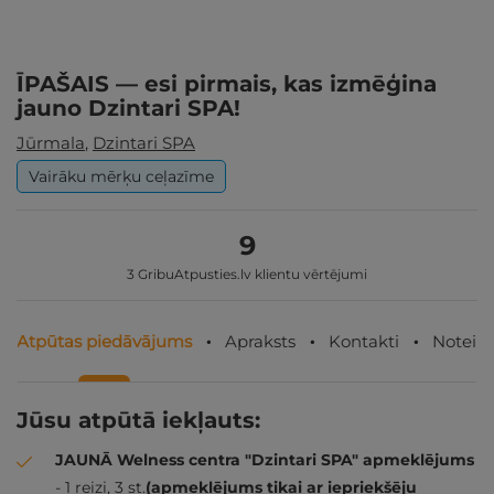
ĪPAŠAIS — esi pirmais, kas izmēģina
jauno Dzintari SPA!
Jūrmala
,
Dzintari SPA
Vairāku mērķu ceļazīme
9
3 GribuAtpusties.lv klientu vērtējumi
Atpūtas piedāvājums
Apraksts
Kontakti
Noteik
Jūsu atpūtā iekļauts:
JAUNĀ Welness centra "Dzintari SPA" apmeklējums
- 1 reizi, 3 st.
(apmeklējums tikai ar iepriekšēju