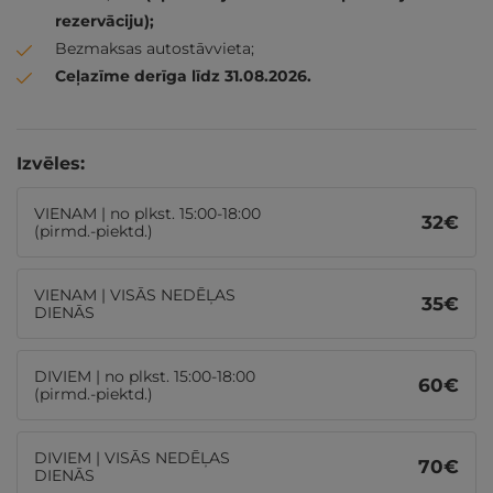
rezervāciju);
Bezmaksas autostāvvieta;
Ceļazīme derīga līdz 31.08.2026.
Izvēles:
VIENAM | no plkst. 15:00-18:00
32
€
(pirmd.-piektd.)
VIENAM | VISĀS NEDĒĻAS
35
€
DIENĀS
DIVIEM | no plkst. 15:00-18:00
60
€
(pirmd.-piektd.)
DIVIEM | VISĀS NEDĒĻAS
70
€
DIENĀS