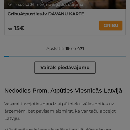
Ir spēkā 36 mēn. no iegādes datuma
GribuAtpusties.lv DĀVANU KARTE
GRIBU
15€
no
Apskatīti
19
no
471
Vairāk piedāvājumu
Nedodies Prom, Atpūties Viesnīcās Latvijā
Vasarai tuvojoties daudz atpūtnieku vēlas doties uz
ārzemēm, bet pavisam aizmirst, ka var taču apceļot
Latviju.
Mūsdienās ceļošanas iespējas Latvijā kļūst aizvien