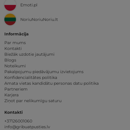
Emoti.pl
NoriuNoriuNoriu.lt
Informācija
Par mums
Kontakti
Biežāk uzdotie jautājumi
Blogs
Noteikumi
Pakalpojumu piedāvājumu izvietojums
Konfidencialitātes politika
Amata vietas kandidātu personas datu politika
Partneriem
Karjera
Ziņot par nelikumīgu saturu
Kontakti
+37126001060
info@gribuatpusties.lv