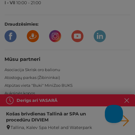
I - VII
10:00 - 21:00
Draudzēsimies:
Mūsu partneri
Asociacija Skrisk oro balionu
Atostogų parkas (Žibininkai)
Atpūtas vieta "Buki" MiniZoo BUKS
Auksinės kopos
Derīgs arī VASARĀ
Baltic Beach Hotel
Baltvilla
Košas brīvdienas Tallinā ar SPA un
Bellevue Park Hotel
procedūru DIVIEM
Birštono pramogų kalnas
Tallina, Kalev Spa Hotel and Waterpark
Bistrampolio Dvaras