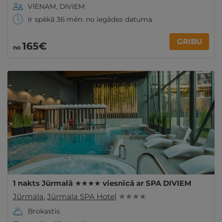
VIENAM, DIVIEM
Ir spēkā 36 mēn. no iegādes datuma
GRIBU
165€
no
1 nakts Jūrmalā ★★★★ viesnīcā ar SPA DIVIEM
Jūrmala
,
Jūrmala SPA Hotel
★ ★ ★ ★
Brokastis