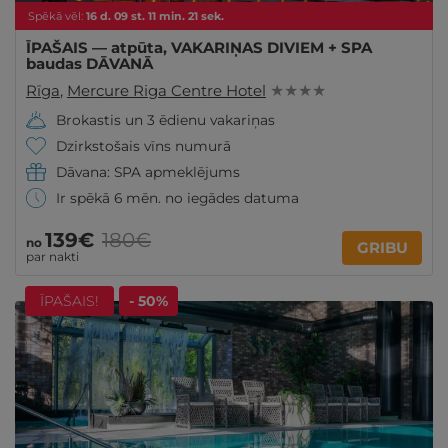
Spēkā vēl:
16
d.
09
st.
11
min.
19
sek.
ĪPAŠAIS — atpūta, VAKARIŅAS DIVIEM + SPA
baudas DĀVANĀ
Rīga
,
Mercure Riga Centre Hotel
★ ★ ★ ★
Brokastis un 3 ēdienu vakariņas
Dzirkstošais vīns numurā
Dāvana: SPA apmeklējums
Ir spēkā 6 mēn. no iegādes datuma
139€
180€
no
GRIBU
par nakti
ĪPAŠAIS!
- 50%