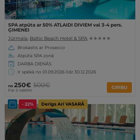
SPA atpūta ar 50% ATLAIDI DIVIEM vai 3-4 pers.
ĢIMENEI
Jūrmala
,
Baltic Beach Hotel & SPA
★ ★ ★ ★ ★
Brokastis ar Prosecco
Atpūta SPA zonā
DARBA DIENĀS
Ir spēkā no 01.09.2026 līdz 30.12.2026
250€
500€
no
GRIBU
Par 2 naktīm
- 22%
Derīgs Arī VASARĀ