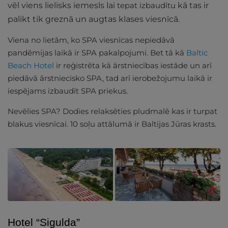
vēl viens lielisks iemesls lai
tepat izbaudītu
kā tas ir
palikt tik greznā un augtas klases viesnīcā.
Viena no lietām, ko SPA viesnīcas nepiedāvā
pandēmijas laikā ir SPA pakalpojumi. Bet tā kā
Baltic
Beach Hotel
ir reģistrēta kā ārstniecības iestāde un arī
piedāvā ārstniecisko SPA, tad arī ierobežojumu laikā ir
iespējams izbaudīt SPA priekus.
Nevēlies SPA? Dodies relaksēties pludmalē kas ir turpat
blakus viesnīcai. 10 soļu attālumā ir Baltijas Jūras krasts.
Hotel “Sigulda”