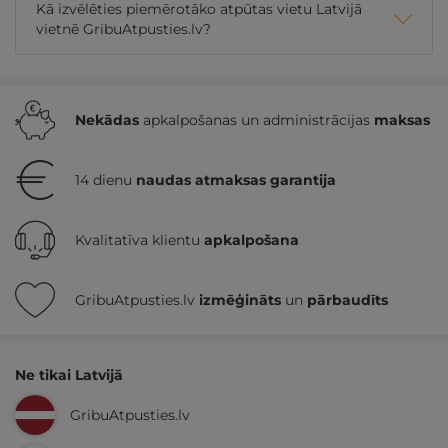
Kā izvēlēties piemērotāko atpūtas vietu Latvijā
vietnē GribuAtpusties.lv?
Nekādas
apkalpošanas un administrācijas
maksas
14 dienu
naudas atmaksas garantija
Kvalitatīva klientu
apkalpošana
GribuAtpusties.lv
izmēģināts
un
pārbaudīts
Ne tikai Latvijā
GribuAtpusties.lv