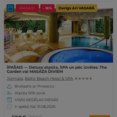
ĪPAŠAIS!
- 16%
Derīgs Arī VASARĀ
ĪPAŠAIS — Deluxe atpūta, SPA un pēc izvēles: The
Garden vai MASĀŽA DIVIEM
Jūrmala
,
Baltic Beach Hotel & SPA
★ ★ ★ ★ ★
Brokastis ar Prosecco
Atpūta SPA zonā
VISĀS NEDĒĻAS DIENĀS
Ir spēkā līdz 31.08.2026