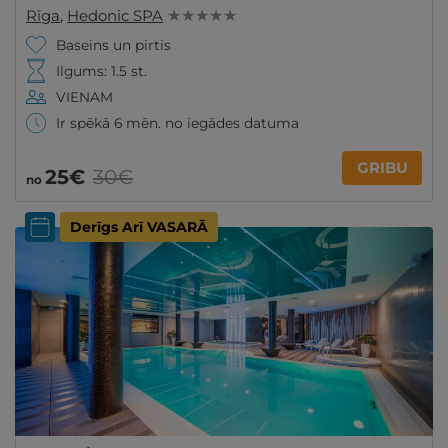
Rīga
,
Hedonic SPA
★ ★ ★ ★ ★
Baseins un pirtis
Ilgums: 1.5 st.
VIENAM
Ir spēkā 6 mēn. no iegādes datuma
GRIBU
25€
30€
no
Derīgs Arī VASARĀ