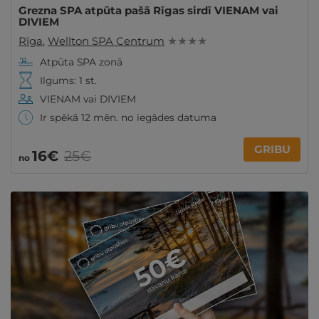
Grezna SPA atpūta pašā Rīgas sirdī VIENAM vai
DIVIEM
Rīga
,
Wellton SPA Centrum
★ ★ ★ ★
Atpūta SPA zonā
Ilgums: 1 st.
VIENAM vai DIVIEM
Ir spēkā 12 mēn. no iegādes datuma
GRIBU
16€
25€
no