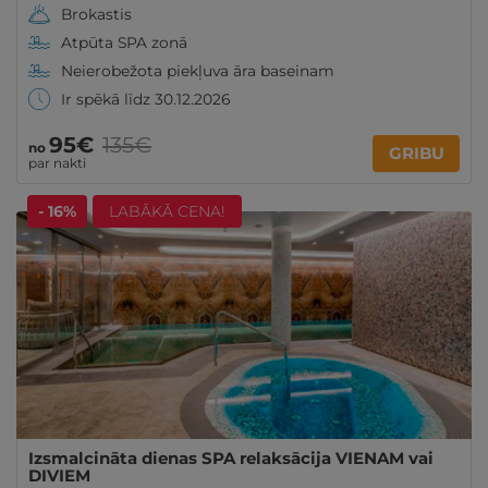
Brokastis
Atpūta SPA zonā
Neierobežota piekļuva āra baseinam
Ir spēkā līdz 30.12.2026
95€
135€
no
GRIBU
par nakti
- 16%
LABĀKĀ CENA!
Izsmalcināta dienas SPA relaksācija VIENAM vai
DIVIEM