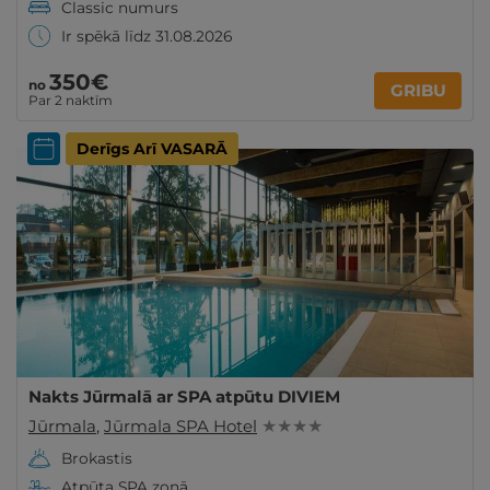
Classic numurs
Ir spēkā līdz 31.08.2026
350€
no
GRIBU
Par 2 naktīm
Derīgs Arī VASARĀ
Nakts Jūrmalā ar SPA atpūtu DIVIEM
Jūrmala
,
Jūrmala SPA Hotel
★ ★ ★ ★
Brokastis
Atpūta SPA zonā