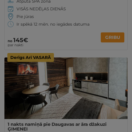
Atpūta SPA zonā
VISĀS NEDĒĻAS DIENĀS
Pie jūras
Ir spēkā 12 mēn. no iegādes datuma
GRIBU
145€
no
par nakti
Derīgs Arī VASARĀ
1 nakts namiņā pie Daugavas ar āra džakuzi
ĢIMENEI