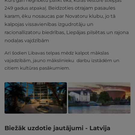
Kurš gan negribētu palikt ēkā, kuras vēsture stiepjas
249 gadus atpakaļ.
Beidzoties otrajam pasaules
karam, ēku nosaucas par Novatoru klubu, jo tā
kalpojas vissavienības izgudrotāju un
racionallizatoru biedrības, Liepājas pilsētas un rajona
nodaļas vajdzībām
Arī šodien Libavas telpas mēdz kalpot mākslas
vajadzībām, jauno mākslinieku darbu izstādēm un
citiem kultūras pasākumiem.
Biežāk uzdotie jautājumi - Latvija