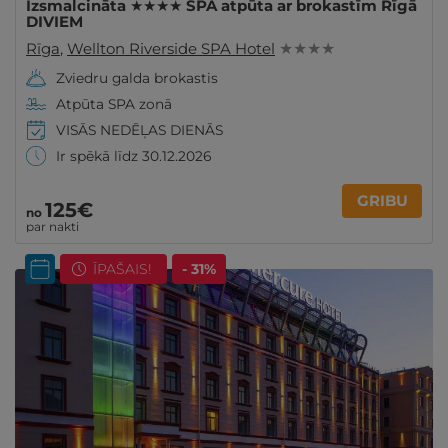
Izsmalcināta ★★★★ SPA atpūta ar brokastīm Rīgā
DIVIEM
Rīga
,
Wellton Riverside SPA Hotel
★ ★ ★ ★
Zviedru galda brokastis
Atpūta SPA zonā
VISĀS NEDĒĻAS DIENĀS
Ir spēkā līdz 30.12.2026
GRIBU
125€
no
par nakti
ĪPAŠAIS!
- 31%