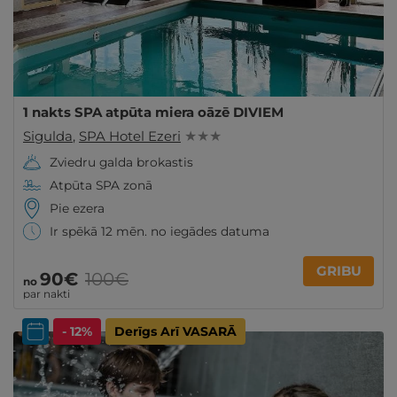
1 nakts SPA atpūta miera oāzē DIVIEM
Sigulda
,
SPA Hotel Ezeri
★ ★ ★
Zviedru galda brokastis
Atpūta SPA zonā
Pie ezera
Ir spēkā 12 mēn. no iegādes datuma
GRIBU
90€
100€
no
par nakti
- 12%
Derīgs Arī VASARĀ