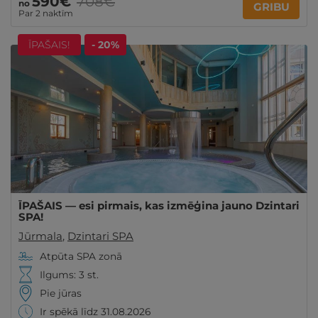
590€
708€
no
GRIBU
Par 2 naktīm
ĪPAŠAIS!
- 20%
ĪPAŠAIS — esi pirmais, kas izmēģina jauno Dzintari
SPA!
Jūrmala
,
Dzintari SPA
Atpūta SPA zonā
Ilgums: 3 st.
Pie jūras
Ir spēkā līdz 31.08.2026