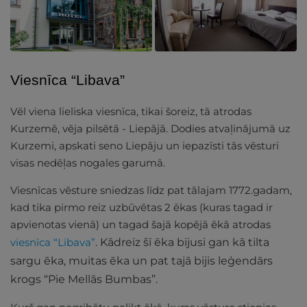
Viesnīca “Libava”
Vēl viena lieliska viesnīca, tikai šoreiz, tā atrodas
Kurzemē, vēja pilsētā - Liepājā. Dodies atvaļinājumā uz
Kurzemi, apskati seno Liepāju un iepazīsti tās vēsturi
visas nedēļas nogales garumā.
Viesnīcas vēsture sniedzas līdz pat tālajam 1772.gadam,
kad tika pirmo reiz uzbūvētas 2 ēkas (kuras tagad ir
apvienotas vienā) un tagad šajā kopējā ēkā atrodas
viesnīca “Libava”
.
Kādreiz šī ēka bijusi gan kā tilta
sargu ēka, muitas ēka un pat tajā bijis leģendārs
krogs “Pie Mellās Bumbas”.