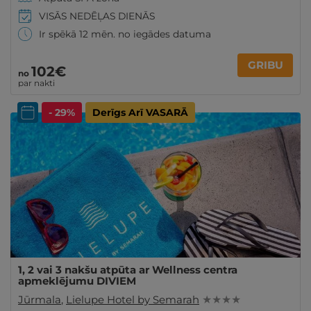
VISĀS NEDĒĻAS DIENĀS
Ir spēkā 12 mēn. no iegādes datuma
GRIBU
102€
no
par nakti
- 29%
Derīgs Arī VASARĀ
1, 2 vai 3 nakšu atpūta ar Wellness centra
apmeklējumu DIVIEM
Jūrmala
,
Lielupe Hotel by Semarah
★ ★ ★ ★