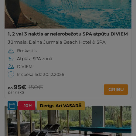
1, 2 vai 3 naktis ar neierobežotu SPA atpūtu DIVIEM
Jūrmala
,
Daina Jurmala Beach Hotel & SPA
Brokastis
Atpūta SPA zonā
DIVIEM
Ir spēkā līdz 30.12.2026
95€
150€
no
GRIBU
par nakti
- 10%
Derīgs Arī VASARĀ