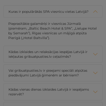
Kuras ir populārākās SPA viesnīcu vietas Latvijā?
Pieprasītākie galamērķi ir viesnīcas Jūrmalā
(piemēram, „Baltic Beach Hotel & SPA”, „Lielupe Hotel
by Semarah”), Rīgas viesnīcas un mājīgā atpūta
Pierīgā („Hotel Baltvilla”).
Kādas izklaides un relaksācijas iespējas Latvijā ir
iekļautas gribuatpusties.lv ceļazīmēs?
Vai gribuatpusties.lv ir pieejami speciāli atpūtas
piedāvājumi Latvijā ģimenēm ar bērniem?
Kādas vienas dienas izklaides Latvijā ir iespējams
rezervēt?