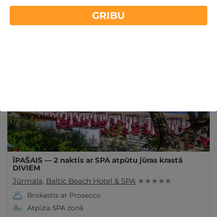
Atpūta SPA viesnīcās Latvijā vienam, diviem vai visai
GRIBU
ģimenei. Apskatiet labākās viesnīcas Latvijā un
Lasīt vairāk
izvēlieties izdevīgo piedāvājumu no GribuAtpusties
ĪPAŠAIS!
Derīgs Arī VASARĀ
ĪPAŠAIS — 2 naktis ar SPA atpūtu jūras krastā
DIVIEM
Jūrmala
,
Baltic Beach Hotel & SPA
★ ★ ★ ★ ★
Brokastis ar Prosecco
Atpūta SPA zonā