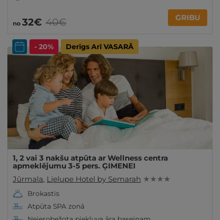
GRIBU
32€
40€
no
- 20%
Derīgs Arī VASARĀ
1, 2 vai 3 nakšu atpūta ar Wellness centra
apmeklējumu 3-5 pers. ĢIMENEI
Jūrmala
,
Lielupe Hotel by Semarah
★ ★ ★ ★
Brokastis
Atpūta SPA zonā
Neierobežota piekļuva āra baseinam