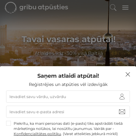
Tavai vasaras atpūtai!
Atlaides līdz -30% visā Baltijā
Saņem atlaidi atpūtai!
Filtrēt
Reģistrējies un atpūties vēl izdevīgāk
GribuAtpusties
»
Latvija
Latvija
Izvēlieties no
471
GribuAtpusties.lv atpūtas
Piekrītu, ka mani personas dati (e-pasts) tiks apstrādāti tiešā
mārketinga nolūkos, lai nosūtītu jaunumus. Vairāk par -
piedāvājumiem
Konfidencialitātes politiku
.
(Varat atteikties jebkurā mirklī)