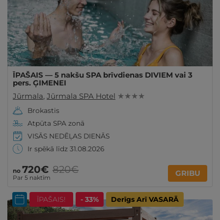
ĪPAŠAIS — 5 nakšu SPA brīvdienas DIVIEM vai 3
pers. ĢIMENEI
Jūrmala
,
Jūrmala SPA Hotel
★ ★ ★ ★
Brokastis
Atpūta SPA zonā
VISĀS NEDĒĻAS DIENĀS
Ir spēkā līdz 31.08.2026
720€
820€
no
GRIBU
Par 5 naktīm
ĪPAŠAIS!
- 33%
Derīgs Arī VASARĀ