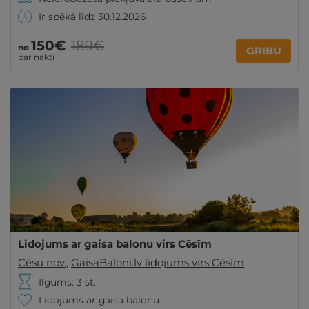
Ir spēkā līdz 30.12.2026
150€
189€
no
GRIBU
par nakti
Lidojums ar gaisa balonu virs Cēsīm
Cēsu nov.
,
GaisaBaloni.lv lidojums virs Cēsīm
Ilgums: 3 st.
Lidojums ar gaisa balonu