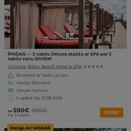
ĪPAŠAIS — 3 nakšu Deluxe atpūta ar SPA par 2
nakšu cenu DIVIEM
Jūrmala
,
Baltic Beach Hotel & SPA
★ ★ ★ ★ ★
Brokastis ar skatu uz jūru
Atpūta SPA zonā
Deluxe numurs
Ir spēkā līdz 31.08.2026
590€
885€
no
GRIBU
Par 3 naktīm
Derīgs Arī VASARĀ