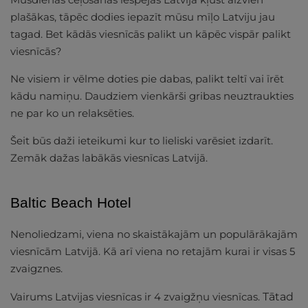
plašākas, tāpēc dodies iepazīt mūsu mīļo Latviju jau
tagad. Bet kādās viesnīcās palikt un kāpēc vispār palikt
viesnīcās?
Ne visiem ir vēlme doties pie dabas, palikt teltī vai īrēt
kādu namiņu. Daudziem vienkārši gribas neuztraukties
ne par ko un relaksēties.
Šeit būs daži ieteikumi kur to lieliski varēsiet izdarīt.
Zemāk dažas labākās viesnīcas Latvijā.
Baltic Beach Hotel
Nenoliedzami, viena no skaistākajām un populārākajām
viesnīcām Latvijā. Kā arī viena no retajām kurai ir visas 5
zvaigznes.
Vairums Latvijas viesnīcas ir 4 zvaigžņu viesnīcas.
Tātad