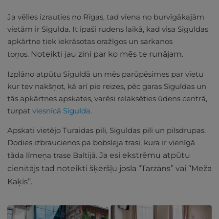
Ja vēlies izrauties no Rīgas, tad viena no burvīgākajām
vietām ir Sigulda. It īpaši rudens laikā, kad visa Siguldas
apkārtne tiek iekrāsotas oražīgos un sarkanos
toņos.
Noteikti jau zini par ko mēs te runājam.
Izplāno atpūtu Siguldā un mēs parūpēsimes par vietu
kur tev nakšņot, kā arī pie reizes, pēc garas Siguldas un
tās apkārtnes apskates, varēsi relaksēties ūdens centrā,
turpat
viesnīcā Sigulda
.
Apskati vietējo Turaidas pili, Siguldas pili un pilsdrupas.
Dodies izbraucienos pa bobsleja trasi, kura ir vienīgā
tāda līmeņa trase Baltijā.
Ja esi ekstrēmu atpūtu
cienītājs tad noteikti šķēršļu josla “Tarzāns” vai “Meža
Kaķis”.