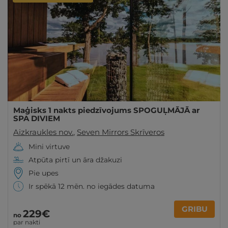
Maģisks 1 nakts piedzīvojums SPOGUĻMĀJĀ ar
SPA DIVIEM
Aizkraukles nov.
,
Seven Mirrors Skrīveros
Mini virtuve
Atpūta pirtī un āra džakuzi
Pie upes
Ir spēkā 12 mēn. no iegādes datuma
GRIBU
229€
no
par nakti