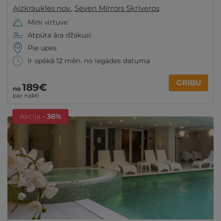
Aizkraukles nov.
,
Seven Mirrors Skrīveros
Mini virtuve
Atpūta āra džakuzi
Pie upes
Ir spēkā 12 mēn. no iegādes datuma
GRIBU
189€
no
par nakti
Akcija
- 36%