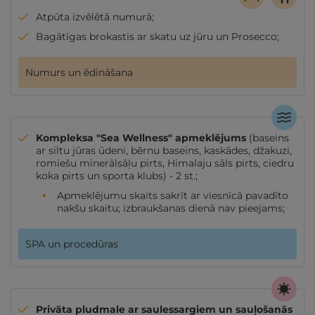
Atpūta izvēlētā numurā;
Bagātīgas brokastis ar skatu uz jūru un Prosecco;
Numurs un ēdināšana
Kompleksa "Sea Wellness" apmeklējums
(baseins
ar siltu jūras ūdeni, bērnu baseins, kaskādes, džakuzi,
romiešu minerālsāļu pirts, Himalaju sāls pirts, ciedru
koka pirts un sporta klubs) - 2 st.;
Apmeklējumu skaits sakrīt ar viesnīcā pavadīto
nakšu skaitu; izbraukšanas dienā nav pieejams;
SPA un procedūras
Privāta pludmale ar saulessargiem un sauļošanās