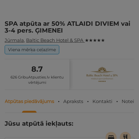
SPA atpūta ar 50% ATLAIDI DIVIEM vai
3-4 pers. ĢIMENEI
Jūrmala
,
Baltic Beach Hotel & SPA
★ ★ ★ ★ ★
Viena mērķa ceļazīme
8.7
626 GribuAtpusties.lv klientu
vērtējumi
Atpūtas piedāvājums
Apraksts
Kontakti
Noteik
Jūsu atpūtā iekļauts: