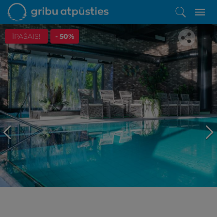
ĪPAŠAIS!
- 50%
Iepatikās šis piedāvājums?
Līdz brīnišķīgai atpūtai atlikuši tikai daži soļi
PĒRKU