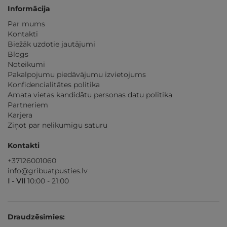
Informācija
Par mums
Kontakti
Biežāk uzdotie jautājumi
Blogs
Noteikumi
Pakalpojumu piedāvājumu izvietojums
Konfidencialitātes politika
Amata vietas kandidātu personas datu politika
Partneriem
Karjera
Ziņot par nelikumīgu saturu
Kontakti
+37126001060
info@gribuatpusties.lv
I - VII
10:00 - 21:00
Draudzēsimies: