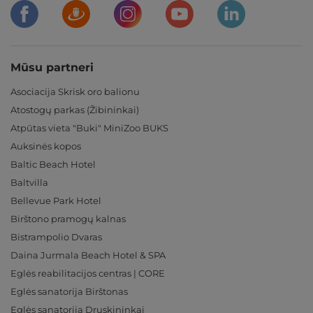
Mūsu partneri
Asociacija Skrisk oro balionu
Atostogų parkas (Žibininkai)
Atpūtas vieta "Buki" MiniZoo BUKS
Auksinės kopos
Baltic Beach Hotel
Baltvilla
Bellevue Park Hotel
Birštono pramogų kalnas
Bistrampolio Dvaras
Daina Jurmala Beach Hotel & SPA
Eglės reabilitacijos centras | CORE
Eglės sanatorija Birštonas
Eglės sanatorija Druskininkai