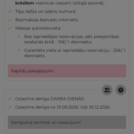
krēsliem
viesnīcas viesiem (siltajā sezonā);
Tēja, kafija un ūdens numurā;
Bezmaksas bezvadu internets;
Maksas autostāvvieta:
Bez iepriekšējas rezervācijas, pēc pieejamības
ierašanās brīdī - 15€/ 1 diennakts;
Garantēta vieta ar iepriekšēju rezervāciju - 25€/ 1
diennakts.
Papildu pakalpojumi
Ceļazīme derīga DARBA DIENĀS;
Ceļazīme derīga no 01.09.2026. līdz 30.12.2026.
Derīguma termiņš un nosacījumi