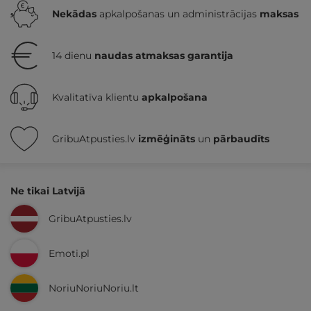
Nekādas
apkalpošanas un administrācijas
maksas
14 dienu
naudas atmaksas garantija
Kvalitatīva klientu
apkalpošana
GribuAtpusties.lv
izmēģināts
un
pārbaudīts
Ne tikai Latvijā
GribuAtpusties.lv
Emoti.pl
NoriuNoriuNoriu.lt