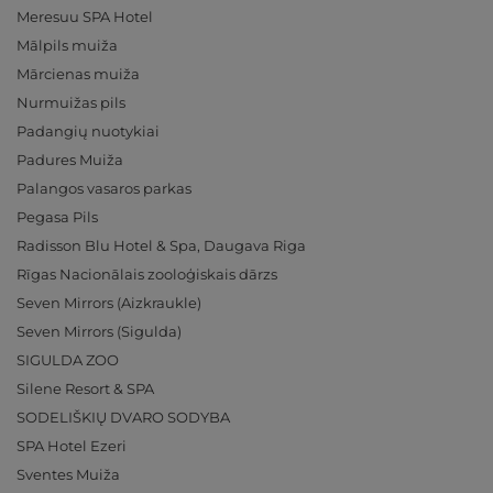
Meresuu SPA Hotel
Mālpils muiža
Mārcienas muiža
Nurmuižas pils
Padangių nuotykiai
Padures Muiža
Palangos vasaros parkas
Pegasa Pils
Radisson Blu Hotel & Spa, Daugava Riga
Rīgas Nacionālais zooloģiskais dārzs
Seven Mirrors (Aizkraukle)
Seven Mirrors (Sigulda)
SIGULDA ZOO
Silene Resort & SPA
SODELIŠKIŲ DVARO SODYBA
SPA Hotel Ezeri
Sventes Muiža