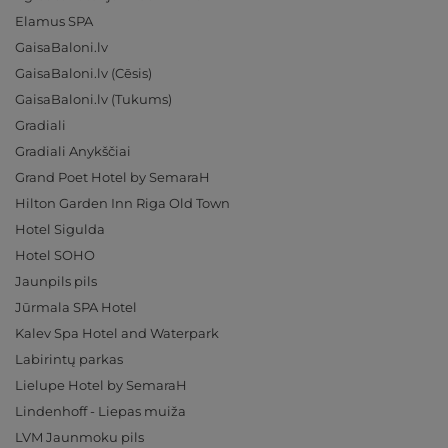
Elamus SPA
GaisaBaloni.lv
GaisaBaloni.lv (Cēsis)
GaisaBaloni.lv (Tukums)
Gradiali
Gradiali Anykščiai
Grand Poet Hotel by SemaraH
Hilton Garden Inn Riga Old Town
Hotel Sigulda
Hotel SOHO
Jaunpils pils
Jūrmala SPA Hotel
Kalev Spa Hotel and Waterpark
Labirintų parkas
Lielupe Hotel by SemaraH
Lindenhoff - Liepas muiža
LVM Jaunmoku pils