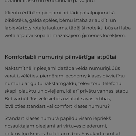
uzlabot fizisko un emocionālo pašsajūtu.
Klientu ērtībām pieejami arī tādi pakalpojumi kā
bibliotēka, galda spēles, bērnu istaba ar auklīti un
labiekārtots rotaļu laukums, tādēļ šī noteikti būs arī laba
vieta atpūtai kopā ar mazākajiem ģimenes locekļiem.
Komfortabli numuriņi pilnvērtīgai atpūtai
Naktsmītnē ir pieejami dažāda veida numuriņi. Jūs
varat izvēlēties, piemēram, economy klases divvietīgu
numuru ar gultu, rakstāmgaldu, televizoru, telefonu,
skapi, plauktu un dvieļiem, kā arī privātu vannas istabu.
Bet varbūt Jūs vēlēsieties uzlabot savas ērtības,
izvēloties standart vai comfort klases numuru?
Standart klases numurā papildu visam iepriekš
nosauktajam pieejami arī virtuves piederumi,
mikroviļņu krāsns, halāti un čības. Savukārt comfort