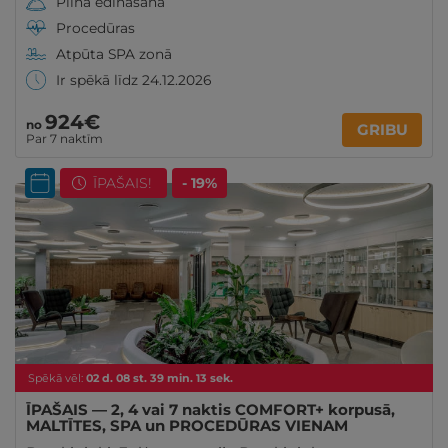
Pilna ēdināšana
Procedūras
Atpūta SPA zonā
Ir spēkā līdz 24.12.2026
924€
no
GRIBU
Par 7 naktīm
ĪPAŠAIS!
- 19%
Spēkā vēl:
02
d.
08
st.
39
min.
11
sek.
ĪPAŠAIS — 2, 4 vai 7 naktis COMFORT+ korpusā,
MALTĪTES, SPA un PROCEDŪRAS VIENAM