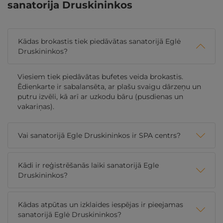
sanatorija Druskininkos
Kādas brokastis tiek piedāvātas sanatorijā Eglė
Druskininkos?
Viesiem tiek piedāvātas bufetes veida brokastis.
Ēdienkarte ir sabalansēta, ar plašu svaigu dārzeņu un
putru izvēli, kā arī ar uzkodu bāru (pusdienas un
vakariņas).
Vai sanatorijā Egle Druskininkos ir SPA centrs?
Kādi ir reģistrēšanās laiki sanatorijā Egle
Druskininkos?
Kādas atpūtas un izklaides iespējas ir pieejamas
sanatorijā Eglė Druskininkos?