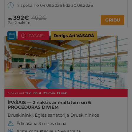
Ir spēkā no 04.09.2026 līdz 30.09.2026
392€
492€
no
GRIBU
Par 2 naktīm
ĪPAŠAIS!
Derīgs Arī VASARĀ
Spēkā vēl:
12
d.
08
st.
39
min.
11
sek.
ĪPAŠAIS — 2 naktis ar maltītēm un 6
PROCEDŪRAS DIVIEM
Druskininki
,
Eglės sanatorija Druskininkos
Ēdināšana 3 reizes dienā
Ārsta konsultācija + SPA atpūta