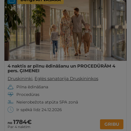
4 naktis ar pilnu ēdināšanu un PROCEDŪRĀM 4
pers. ĢIMENEI
Druskininki
,
Eglės sanatorija Druskininkos
Pilna ēdināšana
Procedūras
Neierobežota atpūta SPA zonā
Ir spēkā līdz 24.12.2026
1784€
no
GRIBU
Par 4 naktīm