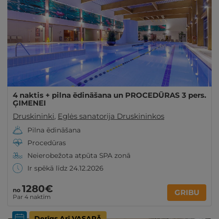
4 naktis + pilna ēdināšana un PROCEDŪRAS 3 pers.
ĢIMENEI
Druskininki
,
Eglės sanatorija Druskininkos
Pilna ēdināšana
Procedūras
Neierobežota atpūta SPA zonā
Ir spēkā līdz 24.12.2026
1280€
no
GRIBU
Par 4 naktīm
Derīgs Arī VASARĀ