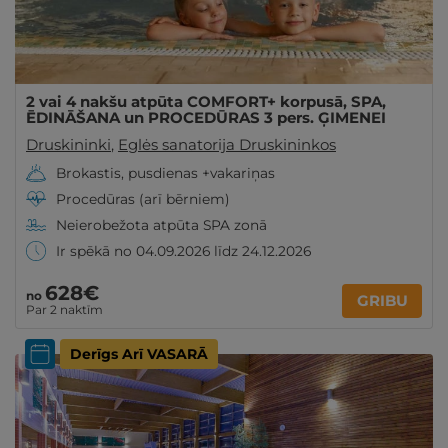
2 vai 4 nakšu atpūta COMFORT+ korpusā, SPA,
ĒDINĀŠANA un PROCEDŪRAS 3 pers. ĢIMENEI
Druskininki
,
Eglės sanatorija Druskininkos
Brokastis, pusdienas +vakariņas
Procedūras (arī bērniem)
Neierobežota atpūta SPA zonā
Ir spēkā no 04.09.2026 līdz 24.12.2026
628€
no
GRIBU
Par 2 naktīm
Derīgs Arī VASARĀ