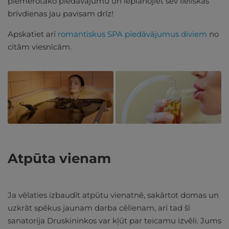
piemērotāko piedāvājumu un ieplānojiet sev lieliskas
brīvdienas jau pavisam drīz!
Apskatiet arī
romantiskus SPA piedāvājumus diviem
no
citām viesnīcām.
Atpūta vienam
Ja vēlaties izbaudīt atpūtu vienatnē, sakārtot domas un
uzkrāt spēkus jaunam darba cēlienam, arī tad šī
sanatorija Druskininkos var kļūt par teicamu izvēli. Jums