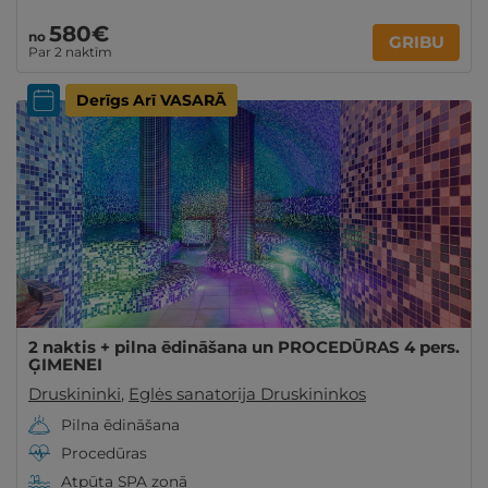
580€
no
GRIBU
Par 2 naktīm
Derīgs Arī VASARĀ
2 naktis + pilna ēdināšana un PROCEDŪRAS 4 pers.
ĢIMENEI
Druskininki
,
Eglės sanatorija Druskininkos
Pilna ēdināšana
Procedūras
Atpūta SPA zonā