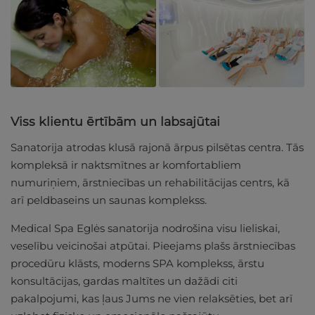
Viss klientu ērtībām un labsajūtai
Sanatorija atrodas klusā rajonā ārpus pilsētas centra. Tās
kompleksā ir naktsmītnes ar komfortabliem
numuriņiem, ārstniecības un rehabilitācijas centrs, kā
arī peldbaseins un saunas komplekss.
Medical Spa Eglės sanatorija nodrošina visu lieliskai,
veselību veicinošai atpūtai. Pieejams plašs ārstniecības
procedūru klāsts, moderns SPA komplekss, ārstu
konsultācijas, gardas maltītes un dažādi citi
pakalpojumi, kas ļaus Jums ne vien relaksēties, bet arī