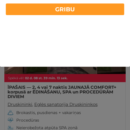
Druskininkos! Relaksācija un rūpes par sevi - Tavs
GRIBU
Lasīt vairāk
ceļs uz veselību! Uzzini vairāk gribuatpusties.lv
ĪPAŠAIS!
- 20%
Spēkā vēl:
02
d.
08
st.
39
min.
11
sek.
ĪPAŠAIS — 2, 4 vai 7 naktis JAUNAJĀ COMFORT+
korpusā ar ĒDINĀŠANU, SPA un PROCEDŪRĀM
DIVIEM
Druskininki
,
Eglės sanatorija Druskininkos
Brokastis, pusdienas + vakariņas
Procedūras
Neierobežota atpūta SPA zonā