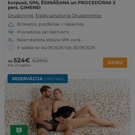
korpusā, SPA, ĒDINĀŠANA un PROCEDŪRAS 3
pers. ĢIMENEI
Druskininki
,
Eglės sanatorija Druskininkos
Brokastis, pusdienas + vakariņas
Procedūras (arī bērniem)
Neierobežota atpūta SPA zonā
Ir spēkā no 04.09.2026 līdz 30.09.2026
524€
628€
no
GRIBU
Par 2 naktīm
REZERVĀCIJA
internetā