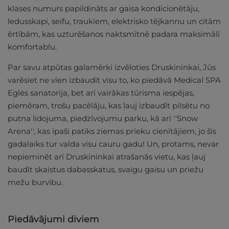
klases numurs papildināts ar gaisa kondicionētāju,
ledusskapi, seifu, traukiem, elektrisko tējkannu un citām
ērtībām, kas uzturēšanos naktsmītnē padara maksimāli
komfortablu.
Par savu atpūtas galamērķi izvēloties Druskininkai, Jūs
varēsiet ne vien izbaudīt visu to, ko piedāvā Medical SPA
Eglės sanatorija, bet arī vairākas tūrisma iespējas,
piemēram, trošu pacēlāju, kas ļauj izbaudīt pilsētu no
putna lidojuma, piedzīvojumu parku, kā arī ''Snow
Arena'', kas īpaši patiks ziemas prieku cienītājiem, jo šis
gadalaiks tur valda visu cauru gadu! Un, protams, nevar
nepieminēt arī Druskininkai atrašanās vietu, kas ļauj
baudīt skaistus dabasskatus, svaigu gaisu un priežu
mežu burvību.
Piedāvājumi diviem