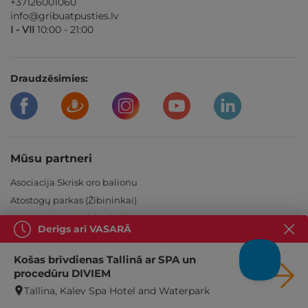
+37126001060
info@gribuatpusties.lv
I - VII
10:00 - 21:00
Draudzēsimies:
Mūsu partneri
Asociacija Skrisk oro balionu
Atostogų parkas (Žibininkai)
Atpūtas vieta "Buki" MiniZoo BUKS
Derīgs arī VASARĀ
Auksinės kopos
Baltic Beach Hotel
Košas brīvdienas Tallinā ar SPA un
Baltvilla
procedūru DIVIEM
Bellevue Park Hotel
Tallina, Kalev Spa Hotel and Waterpark
Birštono pramogų kalnas