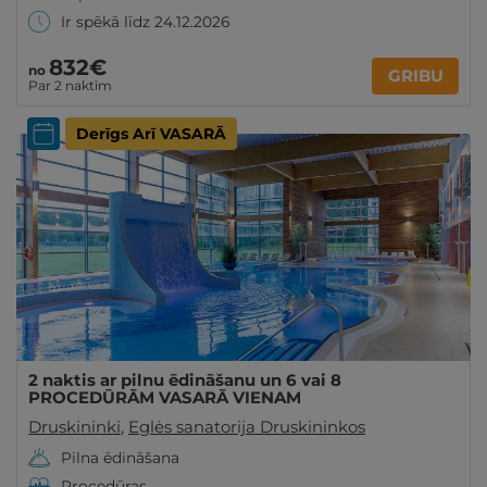
Ir spēkā līdz 24.12.2026
832€
no
GRIBU
Par 2 naktīm
Derīgs Arī VASARĀ
2 naktis ar pilnu ēdināšanu un 6 vai 8
PROCEDŪRĀM VASARĀ VIENAM
Druskininki
,
Eglės sanatorija Druskininkos
Pilna ēdināšana
Procedūras