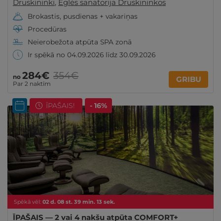
Druskininki
,
Eglės sanatorija Druskininkos
Brokastis, pusdienas + vakariņas
Procedūras
Neierobežota atpūta SPA zonā
Ir spēkā no 04.09.2026 līdz 30.09.2026
284€
354€
no
GRIBU
Par 2 naktīm
ĪPAŠAIS!
- 16%
Spēkā vēl:
02
d.
08
st.
39
min.
11
sek.
ĪPAŠAIS — 2 vai 4 nakšu atpūta COMFORT+