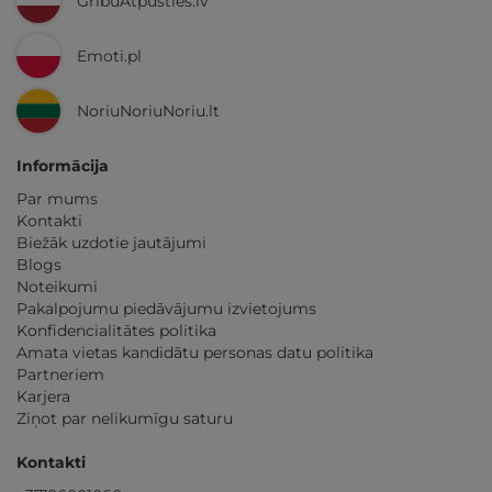
GribuAtpusties.lv
Emoti.pl
NoriuNoriuNoriu.lt
Informācija
Par mums
Kontakti
Biežāk uzdotie jautājumi
Blogs
Noteikumi
Pakalpojumu piedāvājumu izvietojums
Konfidencialitātes politika
Amata vietas kandidātu personas datu politika
Partneriem
Karjera
Ziņot par nelikumīgu saturu
Kontakti