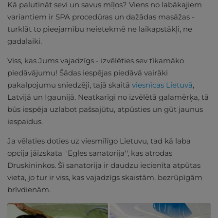
Kā palutināt sevi un savus mīļos? Viens no labākajiem
variantiem ir SPA procedūras un dažādas masāžas -
turklāt to pieejamību neietekmē ne laikapstākļi, ne
gadalaiki.
Viss, kas Jums vajadzīgs - izvēlēties sev tīkamāko
piedāvājumu! Šādas iespējas piedāvā vairāki
pakalpojumu sniedzēji, tajā skaitā
viesnīcas Lietuvā
,
Latvijā un Igaunijā. Neatkarīgi no izvēlētā galamērķa, tā
būs iespēja uzlabot pašsajūtu, atpūsties un gūt jaunus
iespaidus.
Ja vēlaties doties uz viesmīlīgo Lietuvu, tad kā laba
opcija jāizskata ''Egles sanatorija'', kas atrodas
Druskininkos. Šī sanatorija ir daudzu iecienīta atpūtas
vieta, jo tur ir viss, kas vajadzīgs skaistām, bezrūpīgām
brīvdienām.