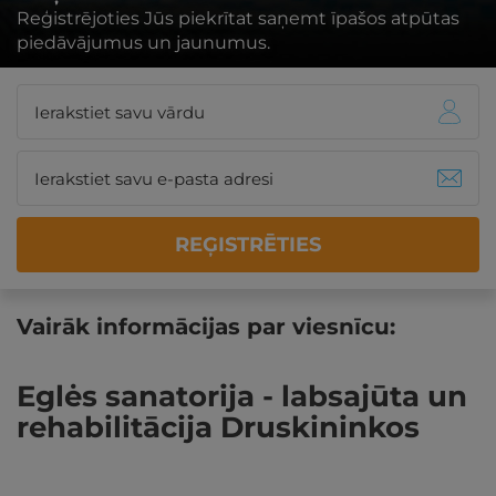
Reģistrējoties Jūs piekrītat saņemt īpašos atpūtas
piedāvājumus un jaunumus.
REĢISTRĒTIES
Vairāk informācijas par viesnīcu:
Eglės sanatorija - labsajūta un
rehabilitācija Druskininkos