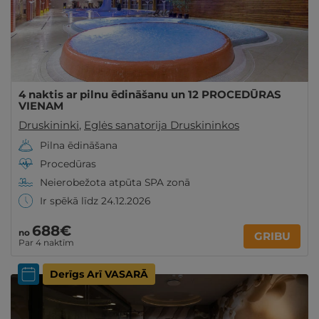
4 naktis ar pilnu ēdināšanu un 12 PROCEDŪRAS
VIENAM
Druskininki
,
Eglės sanatorija Druskininkos
Pilna ēdināšana
Procedūras
Neierobežota atpūta SPA zonā
Ir spēkā līdz 24.12.2026
688€
no
GRIBU
Par 4 naktīm
Derīgs Arī VASARĀ