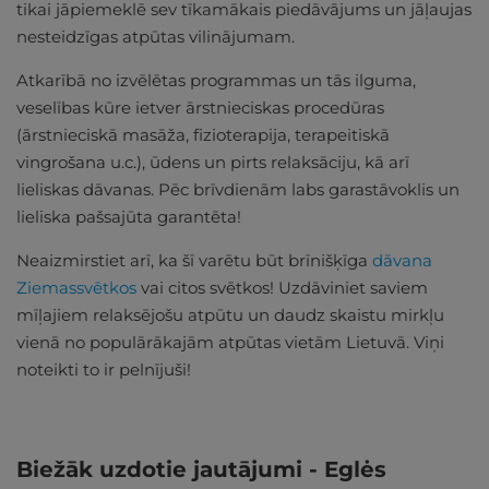
tikai jāpiemeklē sev tīkamākais piedāvājums un jāļaujas
nesteidzīgas atpūtas vilinājumam.
Atkarībā no izvēlētas programmas un tās ilguma,
veselības kūre ietver ārstnieciskas procedūras
(ārstnieciskā masāža, fizioterapija, terapeitiskā
vingrošana u.c.), ūdens un pirts relaksāciju, kā arī
lieliskas dāvanas. Pēc brīvdienām labs garastāvoklis un
lieliska pašsajūta garantēta!
Neaizmirstiet arī, ka šī varētu būt brīnišķīga
dāvana
Ziemassvētkos
vai citos svētkos! Uzdāviniet saviem
mīļajiem relaksējošu atpūtu un daudz skaistu mirkļu
vienā no populārākajām atpūtas vietām Lietuvā. Viņi
noteikti to ir pelnījuši!
Biežāk uzdotie jautājumi - Eglės