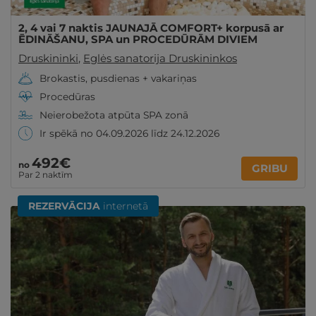
2, 4 vai 7 naktis JAUNAJĀ COMFORT+ korpusā ar
ĒDINĀŠANU, SPA un PROCEDŪRĀM DIVIEM
Druskininki
,
Eglės sanatorija Druskininkos
Brokastis, pusdienas + vakariņas
Procedūras
Neierobežota atpūta SPA zonā
Ir spēkā no 04.09.2026 līdz 24.12.2026
492€
no
GRIBU
Par 2 naktīm
REZERVĀCIJA
internetā