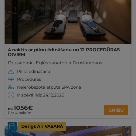
4 naktis ar pilnu ēdināšanu un 12 PROCEDŪRAS
DIVIEM
Druskininki
,
Eglės sanatorija Druskininkos
Pilna ēdināšana
Procedūras
Neierobežota atpūta SPA zonā
Ir spēkā līdz 24.12.2026
1056€
no
GRIBU
Par 4 naktīm
Derīgs Arī VASARĀ