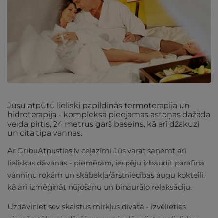
Jūsu atpūtu lieliski papildinās termoterapija un
hidroterapija - kompleksā pieejamas astoņas dažāda
veida pirtis, 24 metrus garš baseins, kā arī džakuzi
un cita tipa vannas.
Ar GribuAtpusties.lv ceļazīmi Jūs varat saņemt arī
lieliskas dāvanas - piemēram, iespēju izbaudīt parafīna
vanniņu rokām un skābekļa/ārstniecības augu kokteili,
kā arī izmēģināt nūjošanu un binaurālo relaksāciju.
Uzdāviniet sev skaistus mirkļus divatā - izvēlieties