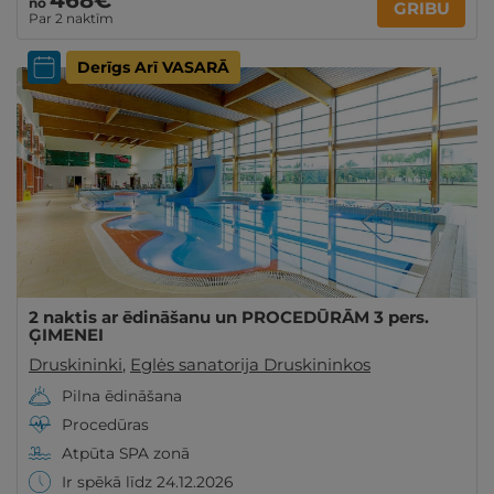
468€
no
GRIBU
Par 2 naktīm
Derīgs Arī VASARĀ
2 naktis ar ēdināšanu un PROCEDŪRĀM 3 pers.
ĢIMENEI
Druskininki
,
Eglės sanatorija Druskininkos
Pilna ēdināšana
Procedūras
Atpūta SPA zonā
Ir spēkā līdz 24.12.2026