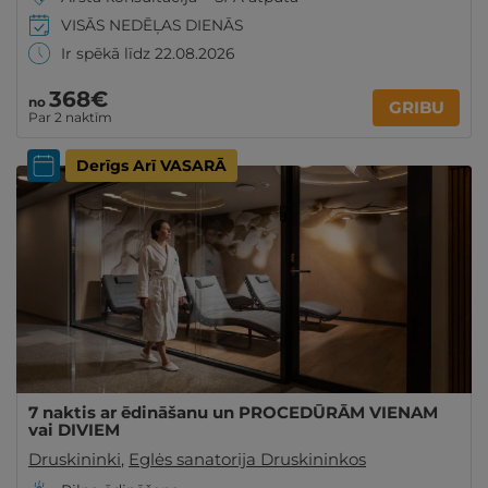
VISĀS NEDĒĻAS DIENĀS
Ir spēkā līdz 22.08.2026
368€
no
GRIBU
Par 2 naktīm
Derīgs Arī VASARĀ
7 naktis ar ēdināšanu un PROCEDŪRĀM VIENAM
vai DIVIEM
Druskininki
,
Eglės sanatorija Druskininkos