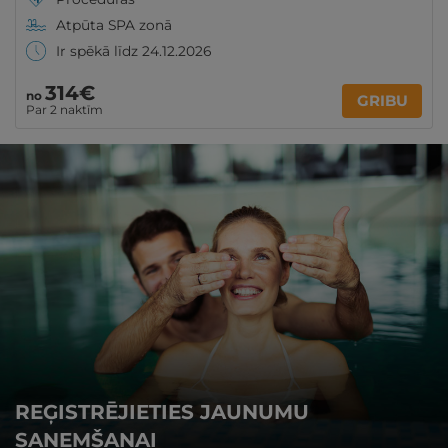
Atpūta SPA zonā
Ir spēkā līdz 24.12.2026
314€
no
GRIBU
Par 2 naktīm
REĢISTRĒJIETIES JAUNUMU
SAŅEMŠANAI