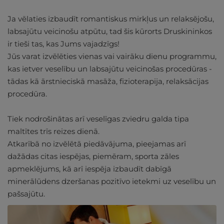
Ja vēlaties izbaudīt romantiskus mirkļus un relaksējošu,
labsajūtu veicinošu atpūtu, tad šis kūrorts Druskininkos
ir tieši tas, kas Jums vajadzīgs!
Jūs varat izvēlēties vienas vai vairāku dienu programmu,
kas ietver veselību un labsajūtu veicinošas procedūras -
tādas kā ārstnieciskā masāža, fizioterapija, relaksācijas
procedūra.
Tiek nodrošinātas arī veselīgas zviedru galda tipa
maltītes trīs reizes dienā.
Atkarībā no izvēlētā piedāvājuma, pieejamas arī
dažādas citas iespējas, piemēram, sporta zāles
apmeklējums, kā arī iespēja izbaudīt dabīgā
minerālūdens dzeršanas pozitīvo ietekmi uz veselību un
pašsajūtu.