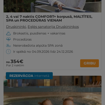
2, 4 vai 7 naktis COMFORT+ korpusā, MALTĪTES,
SPA un PROCEDŪRAS VIENAM
Druskininki
,
Eglės sanatorija Druskininkos
Brokastis, pusdienas + vakariņas
Procedūras
Neierobežota atpūta SPA zonā
Ir spēkā no 04.09.2026 līdz 24.12.2026
354€
no
GRIBU
Par 2 naktīm
REZERVĀCIJA
internetā