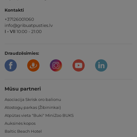
Kontakti
+37126001060
info@gribuatpusties.lv
I - VII
10:00 - 21:00
Draudzēsimies:
Mūsu partneri
Asociacija Skrisk oro balionu
Atostogų parkas (Žibininkai)
Atpūtas vieta "Buki" MiniZoo BUKS
Auksinės kopos
Baltic Beach Hotel