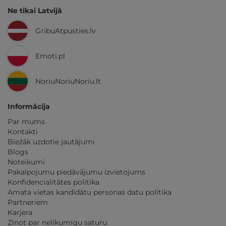
Ne tikai Latvijā
GribuAtpusties.lv
Emoti.pl
NoriuNoriuNoriu.lt
Informācija
Par mums
Kontakti
Biežāk uzdotie jautājumi
Blogs
Noteikumi
Pakalpojumu piedāvājumu izvietojums
Konfidencialitātes politika
Amata vietas kandidātu personas datu politika
Partneriem
Karjera
Ziņot par nelikumīgu saturu