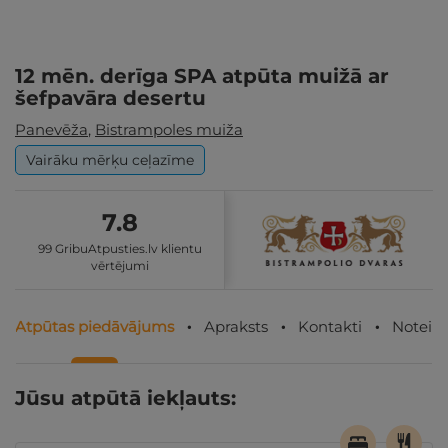
12 mēn. derīga SPA atpūta muižā ar
šefpavāra desertu
Panevēža
,
Bistrampoles muiža
Vairāku mērķu ceļazīme
7.8
99 GribuAtpusties.lv klientu
vērtējumi
Atpūtas piedāvājums
Apraksts
Kontakti
Noteik
Jūsu atpūtā iekļauts: