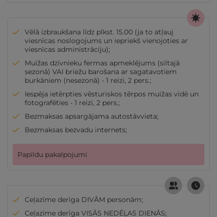
Vēlā izbraukšana līdz plkst. 15.00 (ja to atļauj
viesnīcas noslogojums un iepriekš vienojoties ar
viesnīcas administrāciju);
Muižas dzīvnieku fermas apmeklējums (siltajā
sezonā) VAI briežu barošana ar sagatavotiem
burkāniem (nesezonā) - 1 reizi, 2 pers.;
Iespēja ietērpties vēsturiskos tērpos muižas vidē un
fotografēties - 1 reizi, 2 pers.;
Bezmaksas apsargājama autostāvvieta;
Bezmaksas bezvadu internets;
Papildu pakalpojumi
Ceļazīme derīga DIVĀM personām;
Ceļazīme derīga VISĀS NEDĒĻAS DIENĀS;