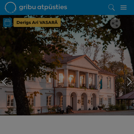
Derīgs Arī VASARĀ
Iepatikās šis piedāvājums?
Līdz brīnišķīgai atpūtai atlikuši tikai daži soļi
PĒRKU