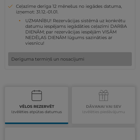
Ceļazīme derīga 12 mēnešus no iegādes datuma,
izņemot: 31.12.-01.01.
UZMANĪBU! Rezervācijas sistēmā uz konkrētu
datumu iespējams iegādāties ceļazīmi DARBA
DIENĀM; par rezervācijas iespējām VISĀM
NEDĒĻAS DIENĀM lūgums sazināties ar
viesnīcu!
Derīguma termiņš un nosacījumi
VĒLOS REZERVĒT
DĀVANAI VAI SEV
Izvēlēties atpūtas datumus
Izvēlēties piedāvājumu