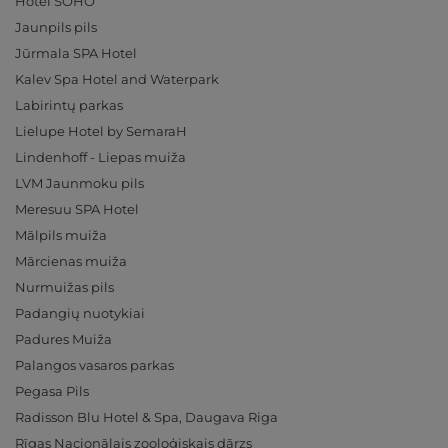
Hotel SOHO
Jaunpils pils
Jūrmala SPA Hotel
Kalev Spa Hotel and Waterpark
Labirintų parkas
Lielupe Hotel by SemaraH
Lindenhoff - Liepas muiža
LVM Jaunmoku pils
Meresuu SPA Hotel
Mālpils muiža
Mārcienas muiža
Nurmuižas pils
Padangių nuotykiai
Padures Muiža
Palangos vasaros parkas
Pegasa Pils
Radisson Blu Hotel & Spa, Daugava Riga
Rīgas Nacionālais zooloģiskais dārzs