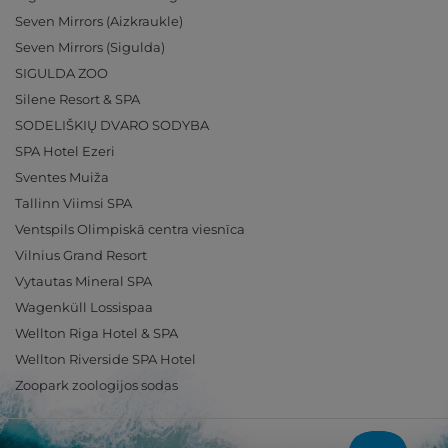
Seven Mirrors (Aizkraukle)
Seven Mirrors (Sigulda)
SIGULDA ZOO
Silene Resort & SPA
SODELIŠKIŲ DVARO SODYBA
SPA Hotel Ezeri
Sventes Muiža
Tallinn Viimsi SPA
Ventspils Olimpiskā centra viesnīca
Vilnius Grand Resort
Vytautas Mineral SPA
Wagenküll Lossispaa
Wellton Riga Hotel & SPA
Wellton Riverside SPA Hotel
Zoopark zoologijos sodas