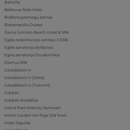
Baltvilla
Bellevue Park Hotel
Birštono pramogų kalnas
Bistrampolio Dvaras
Daina Jurmala Beach Hotel & SPA
Eglės reabilitacijos centras | CORE
Eglės sanatorija Birštonas
Eglės sanatorija Druskininkai
Elamus SPA
GaisaBaloni.lv
GaisaBaloni.lv (Cēsis)
GaisaBaloni.lv (Tukums)
Gradiali
Gradiali Anykščiai
Grand Poet Hotel by SemaraH
Hilton Garden Inn Riga Old Town
Hotel Sigulda