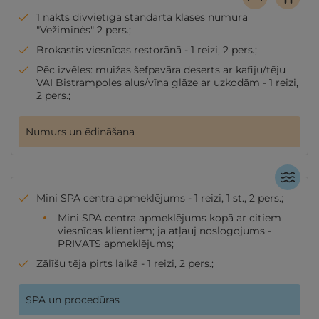
1 nakts divvietīgā standarta klases numurā
"Vežiminės" 2 pers.;
Brokastis viesnīcas restorānā - 1 reizi, 2 pers.;
Pēc izvēles: muižas šefpavāra deserts ar kafiju/tēju
VAI Bistrampoles alus/vīna glāze ar uzkodām - 1 reizi,
2 pers.;
Numurs un ēdināšana
Mini SPA centra apmeklējums - 1 reizi, 1 st., 2 pers.;
Mini SPA centra apmeklējums kopā ar citiem
viesnīcas klientiem; ja atļauj noslogojums -
PRIVĀTS apmeklējums;
Zālīšu tēja pirts laikā - 1 reizi, 2 pers.;
SPA un procedūras