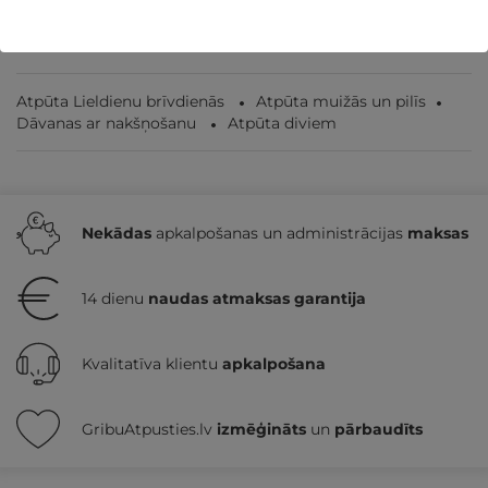
Atpūta Lieldienu brīvdienās
Atpūta muižās un pilīs
Dāvanas ar nakšņošanu
Atpūta diviem
Nekādas
apkalpošanas un administrācijas
maksas
14 dienu
naudas atmaksas garantija
Kvalitatīva klientu
apkalpošana
GribuAtpusties.lv
izmēģināts
un
pārbaudīts