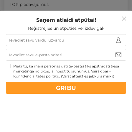
TOP piedāvājumus
Saņem atlaidi atpūtai!
Līdzīgi atpūtas piedāvājumi
Reģistrējies un atpūties vēl izdevīgāk
Atpūtas piedāvājums
Apraksts
Kontakti
Noteikumi
Atsa
- 37%
REZERVĀCIJA
internetā
Piekrītu, ka mani personas dati (e-pasts) tiks apstrādāti tiešā
mārketinga nolūkos, lai nosūtītu jaunumus. Vairāk par -
Konfidencialitātes politiku
.
(Varat atteikties jebkurā mirklī)
GRIBU
Brīnišķīga atpūta ar mini SPA DIVIEM + DĀVANA
Panevēža
,
Bistrampoles muiža
GRIBU
79€
127€
no
par nakti