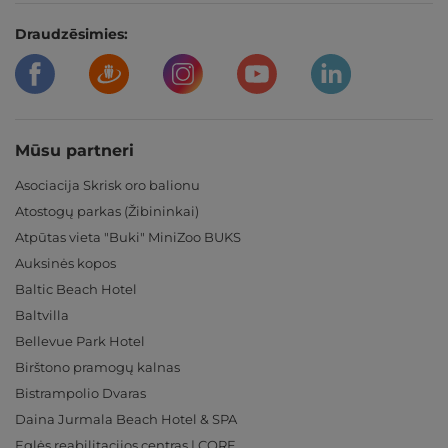
Draudzēsimies:
Mūsu partneri
Asociacija Skrisk oro balionu
Atostogų parkas (Žibininkai)
Atpūtas vieta "Buki" MiniZoo BUKS
Auksinės kopos
Baltic Beach Hotel
Baltvilla
Bellevue Park Hotel
Birštono pramogų kalnas
Bistrampolio Dvaras
Daina Jurmala Beach Hotel & SPA
Eglės reabilitacijos centras | CORE