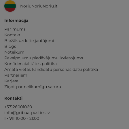
NoriuNoriuNoriu.lt
Informācija
Par mums
Kontakti
Biežāk uzdotie jautājumi
Blogs
Noteikumi
Pakalpojumu piedāvājumu izvietojums
Konfidencialitātes politika
Amata vietas kandidātu personas datu politika
Partneriem
Karjera
Ziņot par nelikumīgu saturu
Kontakti
+37126001060
info@gribuatpusties.lv
I - VII
10:00 - 21:00