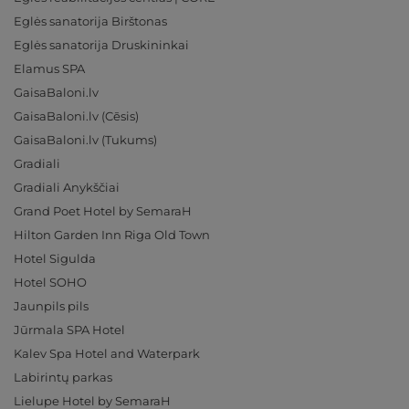
Eglės sanatorija Birštonas
Eglės sanatorija Druskininkai
Elamus SPA
GaisaBaloni.lv
GaisaBaloni.lv (Cēsis)
GaisaBaloni.lv (Tukums)
Gradiali
Gradiali Anykščiai
Grand Poet Hotel by SemaraH
Hilton Garden Inn Riga Old Town
Hotel Sigulda
Hotel SOHO
Jaunpils pils
Jūrmala SPA Hotel
Kalev Spa Hotel and Waterpark
Labirintų parkas
Lielupe Hotel by SemaraH