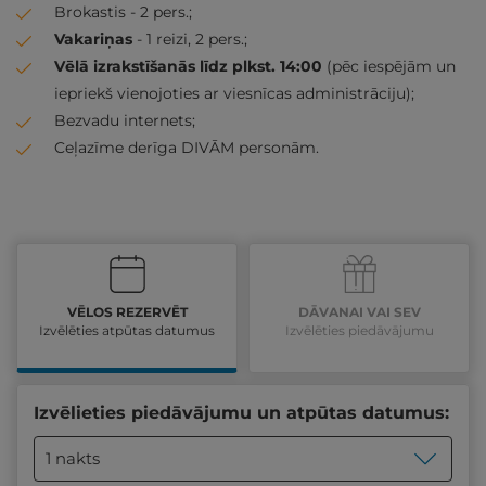
Brokastis - 2 pers.;
Vakariņas
- 1 reizi, 2 pers.;
Vēlā izrakstīšanās līdz plkst. 14:00
(pēc iespējām un
iepriekš vienojoties ar viesnīcas administrāciju);
Bezvadu internets;
Ceļazīme derīga DIVĀM personām.
VĒLOS REZERVĒT
DĀVANAI VAI SEV
Izvēlēties atpūtas datumus
Izvēlēties piedāvājumu
Izvēlieties piedāvājumu un atpūtas datumus:
1 nakts