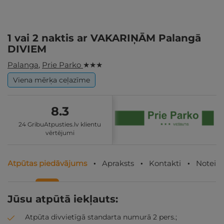
1 vai 2 naktis ar VAKARIŅĀM Palangā
DIVIEM
Palanga
,
Prie Parko
★ ★ ★
Viena mērķa ceļazīme
8.3
24 GribuAtpusties.lv klientu
vērtējumi
Atpūtas piedāvājums
Apraksts
Kontakti
Noteik
Jūsu atpūtā iekļauts:
Atpūta divvietīgā standarta numurā 2 pers.;