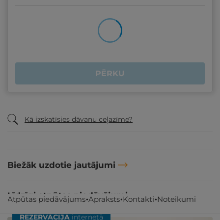
PĒRKU
Kā izskatīsies dāvanu ceļazīme?
Biežāk uzdotie jautājumi
Līdzīgi atpūtas piedāvājumi
Atpūtas piedāvājums
Apraksts
Kontakti
Noteikumi
REZERVĀCIJA
internetā