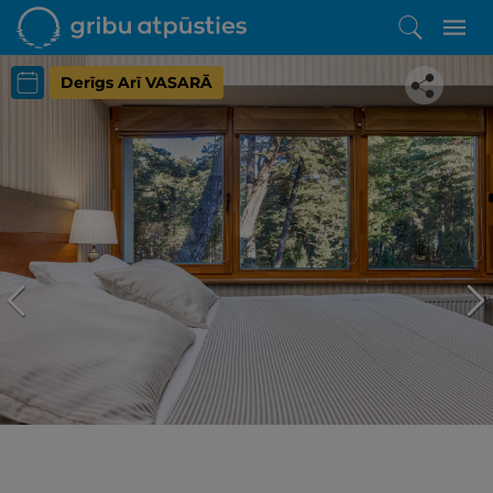
Derīgs Arī VASARĀ
Iepatikās šis piedāvājums?
Līdz brīnišķīgai atpūtai atlikuši tikai daži soļi
PĒRKU