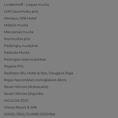
Lindenhoff - Liepas muiža
LVM Jaunmoku pils
Meresuu SPA Hotel
Mālpils muiža
Mārcienas muiža
Nurmuižas pils
Padangių nuotykiai
Padures Muiža
Palangos vasaros parkas
Pegasa Pils
Radisson Blu Hotel & Spa, Daugava Riga
Rīgas Nacionālais zooloģiskais dārzs
Seven Mirrors (Aizkraukle)
Seven Mirrors (Sigulda)
SIGULDA ZOO
Silene Resort & SPA
SODELIŠKIŲ DVARO SODYBA