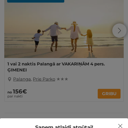
1 vai 2 naktis Palangā ar VAKARIŅĀM 4 pers.
ĢIMENEI
Palanga
,
Prie Parko
★ ★ ★
156€
no
GRIBU
par nakti
Derīgs arī VASARĀ
Atpūta diviem
Saņem atlaidi atpūtai!