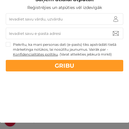
Reģistrējies un atpūties vēl izdevīgāk
Nekādas
apkalpošanas un administrācijas
maksas
14 dienu
naudas atmaksas garantija
Piekrītu, ka mani personas dati (e-pasts) tiks apstrādāti tiešā
mārketinga nolūkos, lai nosūtītu jaunumus. Vairāk par -
Konfidencialitātes politiku
.
(Varat atteikties jebkurā mirklī)
Kvalitatīva klientu
apkalpošana
GRIBU
GribuAtpusties.lv
izmēģināts
un
pārbaudīts
Ne tikai Latvijā
GribuAtpusties.lv
Emoti.pl