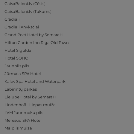
GaisaBaloni.lv (Cēsis)
GaisaBaloni.lv (Tukums)
Gradiali
Gradiali Anykščiai
Grand Poet Hotel by SemaraH
Hilton Garden Inn Riga Old Town
Hotel Sigulda
Hotel SOHO
Jaunpils pils
Jūrmala SPA Hotel
Kalev Spa Hotel and Waterpark
Labirintų parkas
Lielupe Hotel by SemaraH
Lindenhoff - Liepas muiža
LVM Jaunmoku pils
Meresuu SPA Hotel
Mālpils muiža