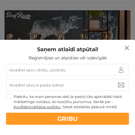
Saņem atlaidi atpūtai!
Reģistrējies un atpūties vēl izdevīgāk
Restorāna "Beef Room" DĀVANU KARTE
Rīga, Restorāns "Beef Room"
Piekrītu, ka mani personas dati (e-pasts) tiks apstrādāti tiešā
mārketinga nolūkos, lai nosūtītu jaunumus. Vairāk par -
Konfidencialitātes politiku
.
(Varat atteikties jebkurā mirklī)
GRIBU