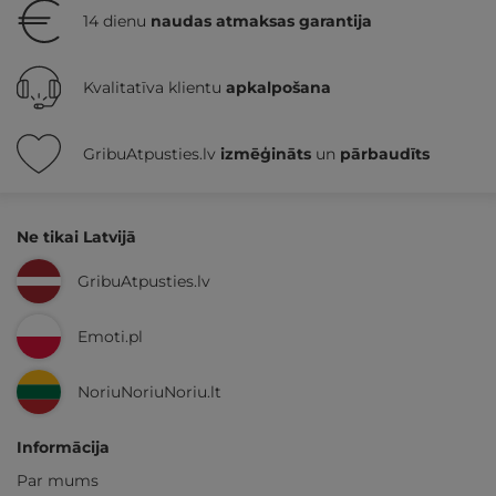
14 dienu
naudas atmaksas garantija
Kvalitatīva klientu
apkalpošana
GribuAtpusties.lv
izmēģināts
un
pārbaudīts
Ne tikai Latvijā
GribuAtpusties.lv
Emoti.pl
NoriuNoriuNoriu.lt
Informācija
Par mums