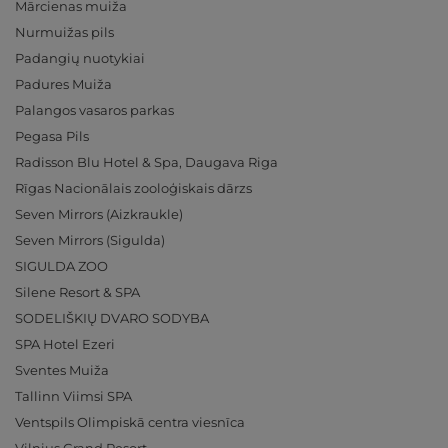
Mārcienas muiža
Nurmuižas pils
Padangių nuotykiai
Padures Muiža
Palangos vasaros parkas
Pegasa Pils
Radisson Blu Hotel & Spa, Daugava Riga
Rīgas Nacionālais zooloģiskais dārzs
Seven Mirrors (Aizkraukle)
Seven Mirrors (Sigulda)
SIGULDA ZOO
Silene Resort & SPA
SODELIŠKIŲ DVARO SODYBA
SPA Hotel Ezeri
Sventes Muiža
Tallinn Viimsi SPA
Ventspils Olimpiskā centra viesnīca