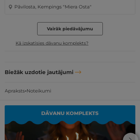
Pāvilosta, Kempings "Miera Osta"
Vairāk piedāvājumu
Kā izskatīsies dāvanu komplekts?
Biežāk uzdotie jautājumi
Apraksts
Noteikumi
Līdzīgi atpūtas piedāvājumi