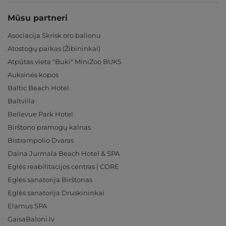
Mūsu partneri
Asociacija Skrisk oro balionu
Atostogų parkas (Žibininkai)
Atpūtas vieta "Buki" MiniZoo BUKS
Auksinės kopos
Baltic Beach Hotel
Baltvilla
Bellevue Park Hotel
Birštono pramogų kalnas
Bistrampolio Dvaras
Daina Jurmala Beach Hotel & SPA
Eglės reabilitacijos centras | CORE
Eglės sanatorija Birštonas
Eglės sanatorija Druskininkai
Elamus SPA
GaisaBaloni.lv