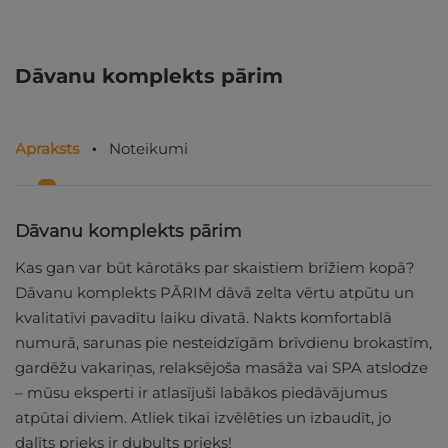
Dāvanu komplekts pārim
Apraksts
Noteikumi
Dāvanu komplekts pārim
Kas gan var būt kārotāks par skaistiem brīžiem kopā?
Dāvanu komplekts PĀRIM dāvā zelta vērtu atpūtu un
kvalitatīvi pavadītu laiku divatā. Nakts komfortablā
numurā, sarunas pie nesteidzīgām brīvdienu brokastīm,
gardēžu vakariņas, relaksējoša masāža vai SPA atslodze
– mūsu eksperti ir atlasījuši labākos piedāvājumus
atpūtai diviem. Atliek tikai izvēlēties un izbaudīt, jo
dalīts prieks ir dubults prieks!