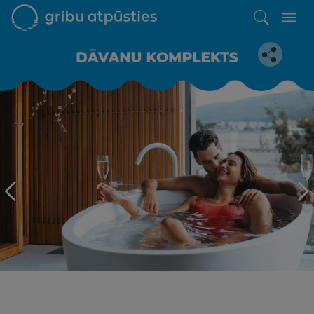
Iepatikās šis piedāvājums?
Līdz brīnišķīgai atpūtai atlikuši tikai daži soļi
PĒRKU