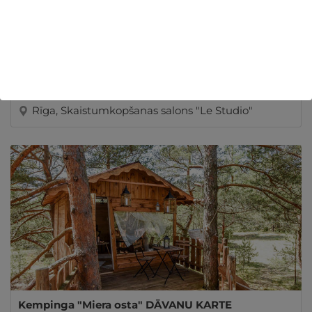
Salona "Le Studio" DĀVANU KARTE
Rīga, Skaistumkopšanas salons "Le Studio"
Kempinga "Miera osta" DĀVANU KARTE