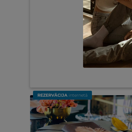
REZERVĀCIJA
internetā