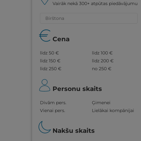
Vairāk nekā 300+ atpūtas piedāvājumu
Cena
līdz 50 €
līdz 100 €
līdz 150 €
līdz 200 €
līdz 250 €
no 250 €
Personu skaits
Divām pers.
Ģimenei
Vienai pers.
Lielākai kompānijai
Nakšu skaits