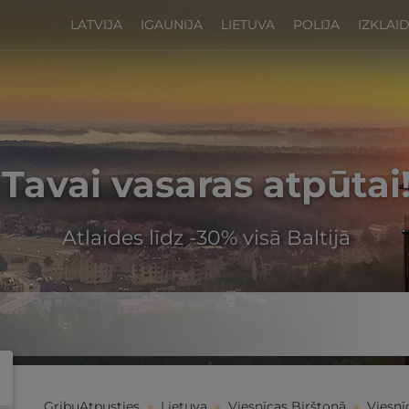
LATVIJA
IGAUNIJA
LIETUVA
POLIJA
IZKLAI
Tavai vasaras atpūtai
Atlaides līdz -30% visā Baltijā
GribuAtpusties
»
Lietuva
»
Viesnīcas Birštonā
»
Viesnī