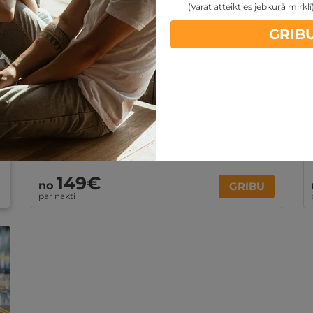
(Varat atteikties jebkurā mirklī
1 vai 2 naktis ar SPA atpūtu un VAKARIŅĀM
GRIB
DIVIEM
Birštona
,
Viesnīca EGO SPA Birštonā
Brokastis un vakariņas
Atpūta SPA zonā
Kafija numurā
Ir spēkā līdz 28.02.2027
149€
no
GRIBU
par nakti