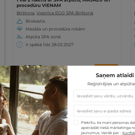
procedūru VIENAM
Birštona
,
Viesnīca EGO SPA Birštonā
Brokastis
Masāža un procedūra rokām
Atpūta SPA zonā
Ir spēkā līdz 28.02.2027
129€
no
GRIBU
par nakti
Saņem atlaidi 
Reģistrējies un atpūtie
REZERVĀCIJA
internetā
Piekrītu, ka mani personas dati
apstrādāti tiešā mārketinga no
jaunumus. Vairāk par -
Konfide