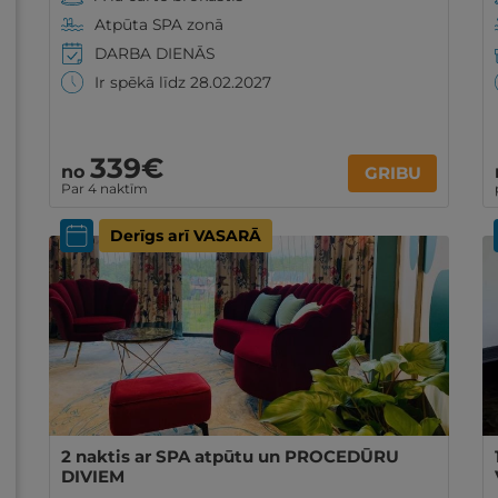
Atpūta SPA zonā
DARBA DIENĀS
Ir spēkā līdz 28.02.2027
339€
no
GRIBU
Par 4 naktīm
Derīgs arī VASARĀ
2 naktis ar SPA atpūtu un PROCEDŪRU
DIVIEM