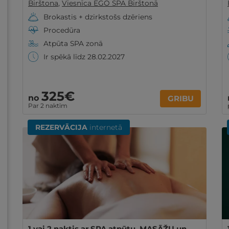
Birštona
,
Viesnīca EGO SPA Birštonā
Brokastis + dzirkstošs dzēriens
Procedūra
Atpūta SPA zonā
Ir spēkā līdz 28.02.2027
325€
no
GRIBU
Par 2 naktīm
REZERVĀCIJA
internetā
1 vai 2 naktis ar SPA atpūtu, MASĀŽU un