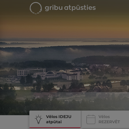
Vēlos IDEJU
Vēlos
atpūtai
REZERVĒT