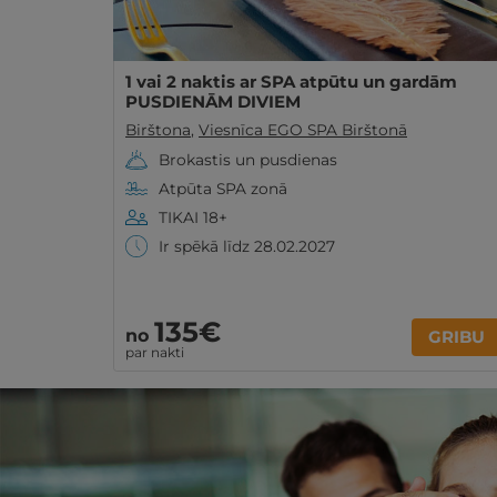
1 vai 2 naktis ar SPA atpūtu un gardām
PUSDIENĀM DIVIEM
Birštona
,
Viesnīca EGO SPA Birštonā
Brokastis un pusdienas
Atpūta SPA zonā
TIKAI 18+
Ir spēkā līdz 28.02.2027
135€
no
GRIBU
par nakti