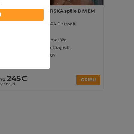
)
SPA, MASĀŽA un EROTISKA spēle DIVIEM
U
Birštona
,
Viesnīca EGO SPA Birštonā
Brokastis a la carte
Atpūta SPA zonā un masāža
Erotiska spēle no Fantazijos.lt
Ir spēkā līdz 28.02.2027
245€
no
GRIBU
par nakti