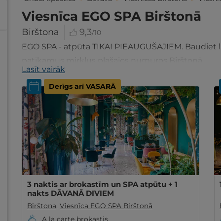
Viesnīca EGO SPA Birštonā
Birštona
9,3
/10
EGO SPA - atpūta TIKAI PIEAUGUŠAJIEM. Baudiet la
patīkamus mirkļus plašajos numuros Birštonā.
Lasīt vairāk
Derīgs arī VASARĀ
3 naktis ar brokastīm un SPA atpūtu + 1
nakts DĀVANĀ DIVIEM
Birštona
,
Viesnīca EGO SPA Birštonā
A la carte brokastis