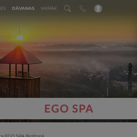
DES
DĀVANAS
VAIRĀK
!
ca EGO SPA Birštonā