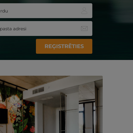
REĢISTRĒTIES