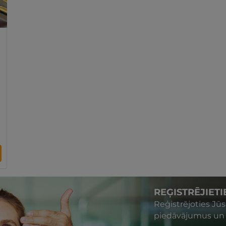
REĢISTRĒJIET
Reģistrējoties Jū
piedāvājumus un