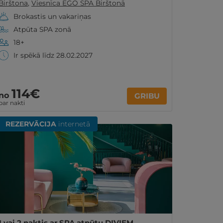
Birštona
,
Viesnīca EGO SPA Birštonā
Brokastis un vakariņas
Atpūta SPA zonā
18+
Ir spēkā līdz 28.02.2027
114€
no
GRIBU
par nakti
REZERVĀCIJA
internetā
1 vai 2 naktis ar SPA atpūtu DIVIEM