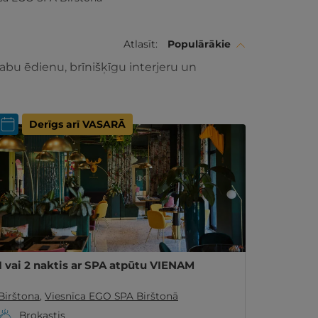
Atlasīt:
Populārākie
bu ēdienu, brīnišķīgu interjeru un
Derīgs arī VASARĀ
1 vai 2 naktis ar SPA atpūtu VIENAM
Birštona
,
Viesnīca EGO SPA Birštonā
Brokastis