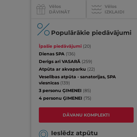
Vēlos
Vēlos
DĀVINĀT
IZKLAIDI
Populārākie piedāvājumi
Īpašie piedāvājumi
(
20
)
Dienas SPA
(
136
)
Derīgs arī VASARĀ
(
259
)
Atpūta ar akvaparku
(
22
)
Veselības atpūta - sanatorijas, SPA
viesnīcas
(
139
)
3 personu ĢIMENEI
(
85
)
4 personu ĢIMENEI
(
75
)
DĀVANU KOMPLEKTI
Ieslēdz atpūtu