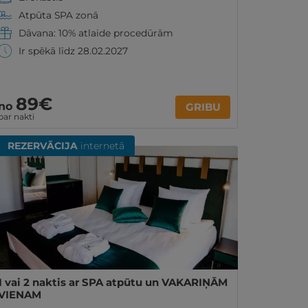
Atpūta SPA zonā
Dāvana: 10% atlaide procedūrām
Ir spēkā līdz 28.02.2027
89€
no
GRIBU
par nakti
REZERVĀCIJA
internetā
1 vai 2 naktis ar SPA atpūtu un VAKARIŅĀM
VIENAM