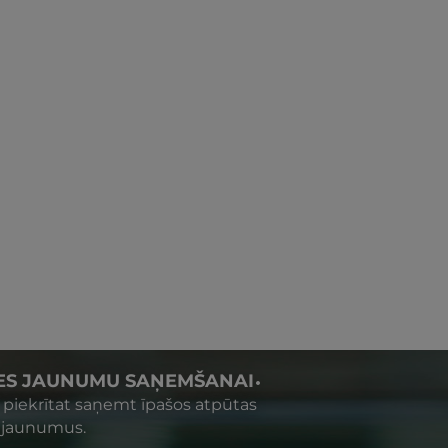
IES JAUNUMU SAŅEMŠANAI
s piekrītat saņemt īpašos atpūtas
 jaunumus.