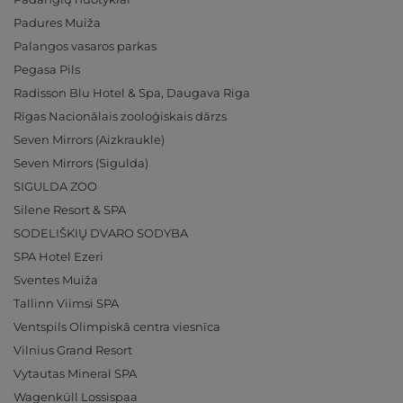
Padures Muiža
Palangos vasaros parkas
Pegasa Pils
Radisson Blu Hotel & Spa, Daugava Riga
Rīgas Nacionālais zooloģiskais dārzs
Seven Mirrors (Aizkraukle)
Seven Mirrors (Sigulda)
SIGULDA ZOO
Silene Resort & SPA
SODELIŠKIŲ DVARO SODYBA
SPA Hotel Ezeri
Sventes Muiža
Tallinn Viimsi SPA
Ventspils Olimpiskā centra viesnīca
Vilnius Grand Resort
Vytautas Mineral SPA
Wagenküll Lossispaa