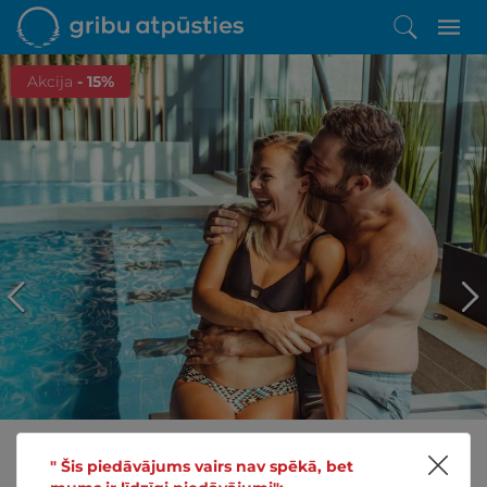
Akcija
- 15%
" Šis piedāvājums vairs nav spēkā, bet