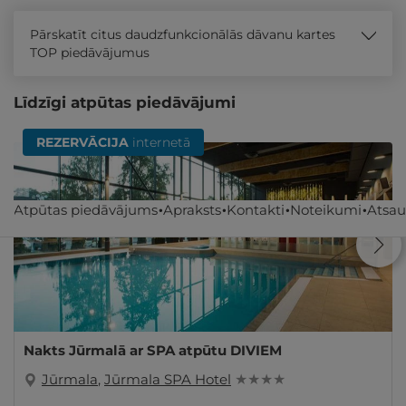
Pārskatīt citus daudzfunkcionālās dāvanu kartes
TOP piedāvājumus
Līdzīgi atpūtas piedāvājumi
REZERVĀCIJA
internetā
Atpūtas piedāvājums
Apraksts
Kontakti
Noteikumi
Atsa
Nakts Jūrmalā ar SPA atpūtu DIVIEM
Jūrmala
,
Jūrmala SPA Hotel
★ ★ ★ ★