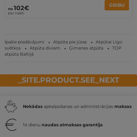
GRIBU
102€
no
par nakti
Īpašie piedāvājumi
Atpūta pie jūras
Atpūtai Līgo
svētkos
Atpūta diviem
Ģimenes atpūta
TOP
atpūta Baltijā
_SITE.PRODUCT.SEE_NEXT
Nekādas
apkalpošanas un administrācijas
maksas
14 dienu
naudas atmaksas garantija