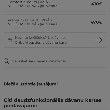
Comfort numurs | VISĀS
410
€
NEDĒĻAS DIENĀS (arī vasarā)
Premium numurs | VISĀS
470
€
NEDĒĻAS DIENĀS (arī vasarā)
Nevarat izvēlēties? Uzdāviniet
GribuAtpusties.lv dāvanu karti
Kā izskatīsies dāvanu ceļazīme?
Biežāk uzdotie jautājumi
Citi daudzfunkcionālās dāvanu kartes
piedāvājumi: