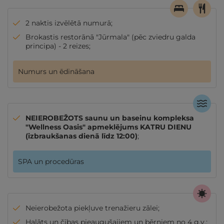
2 naktis izvēlētā numurā;
Brokastis restorānā "Jūrmala" (pēc zviedru galda
principa) - 2 reizes;
Numurs un ēdināšana
NEIEROBEŽOTS saunu un baseinu kompleksa
"Wellness Oasis" apmeklējums KATRU DIENU
(izbraukšanas dienā līdz 12:00)
;
SPA un procedūras
Neierobežota piekļuve trenažieru zālei;
Halāts un čības pieaugušajiem un bērniem no 4 g.v.;