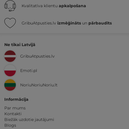
Kvalitatīva klientu
apkalpošana
GribuAtpusties.lv
izmēģināts
un
pārbaudīts
Ne tikai Latvijā
GribuAtpusties.lv
Emoti.pl
NoriuNoriuNoriu.lt
Informācija
Par mums
Kontakti
Biežāk uzdotie jautājumi
Blogs