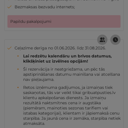
Bezmaksas bezvadu internets;
Papildu pakalpojumi
Ceļazīme derīga no 01.06.2026. līdz 31.08.2026.
Lai redzētu kalendāru un brīvos datumus,
klikšķiniet uz izvēlnes opcijām!
Šī rezervācija ir neatgriežama, un pēc tās
apstiprināšanas datumu mainīšana vai atcelšana
nav pieļaujama.
Retos izņēmuma gadījumos, ja izmaiņas tiek
saskaņotas, tās var veikt tikai gribuatpusties.lv
klientu apkalpošanas dienests. Ja izmaiņu
rezultātā naktsmītnes cena ir augstāka
(piemēram, mainoties sezonas tarifiem vai
istabas kategorijai), klientam ir jāpiemaksā cenu
starpība. Ja jaunā cena ir zemāka, starpība netiek
atmaksāta.