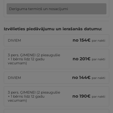
Derīguma termiņš un nosacījumi
Izvēlieties piedāvājumu un ierašanās datumu:
no
154
€
DIVIEM
par nakti
3 pers. ĢIMENEI (2 pieaugušie
no
201
€
+ 1 bērns līdz 12 gadu
par nakti
vecumam)
no
144
€
DIVIEM
par nakti
3 pers. ĢIMENEI (2 pieaugušie
no
190
€
+ 1 bērns līdz 12 gadu
par nakti
vecumam)