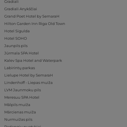
Gradiali
Gradiali Anykščiai
Grand Poet Hotel by SemaraH
Hilton Garden Inn Riga Old Town
Hotel Sigulda
Hotel SOHO
Jaunpils pils
Jūrmala SPA Hotel
Kalev Spa Hotel and Waterpark
Labirintų parkas
Lielupe Hotel by SemaraH
Lindenhoff - Liepas muiža
LVM Jaunmoku pils
Meresuu SPA Hotel
Mālpils muiža
Mārcienas muiža
Nurmuižas pils
Padangių nuotykiai