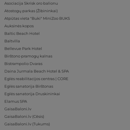
Asociacija Skrisk oro balionu
Atostogų parkas (Žibininkai)
Atpūtas vieta "Buki" MiniZoo BUKS
Auksinės kopos
Baltic Beach Hotel
Baltvilla
Bellevue Park Hotel
Birštono pramogų kalnas
Bistrampolio Dvaras
Daina Jurmala Beach Hotel & SPA
Eglės reabilitacijos centras | CORE
Eglės sanatorija Birštonas
Eglės sanatorija Druskininkai
Elamus SPA
GaisaBaloni.lv
GaisaBaloni.lv (Cēsis)
GaisaBaloni.lv (Tukums)