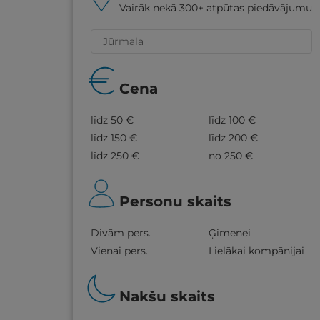
Vairāk nekā 300+ atpūtas piedāvājumu
Cena
līdz 50 €
līdz 100 €
līdz 150 €
līdz 200 €
līdz 250 €
no 250 €
Personu skaits
Divām pers.
Ģimenei
Vienai pers.
Lielākai kompānijai
Nakšu skaits