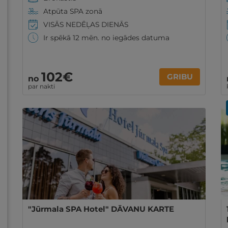
Atpūta SPA zonā
VISĀS NEDĒĻAS DIENĀS
Ir spēkā 12 mēn. no iegādes datuma
102€
GRIBU
no
par nakti
"Jūrmala SPA Hotel" DĀVANU KARTE