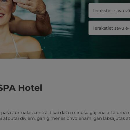
SPA Hotel
a pašā Jūrmalas centrā, tikai dažu minūšu gājiena attālumā 
ai atpūtai diviem, gan ģimenes brīvdienām, gan labsajūtas at