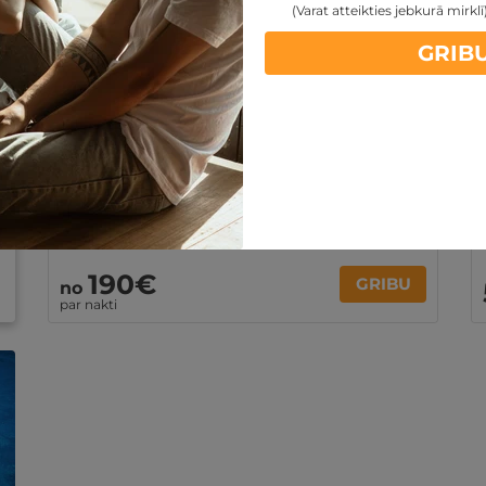
(Varat atteikties jebkurā mirklī
1 nakts SPA atpūta ★★★★ viesnīcā 3 pers.
GRIB
ĢIMENEI
★ ★ ★ ★
Jūrmala
,
Jūrmala SPA Hotel
Brokastis
Atpūta SPA zonā
Superior numurs
Ir spēkā 12 mēn. no iegādes datuma
190€
GRIBU
no
par nakti