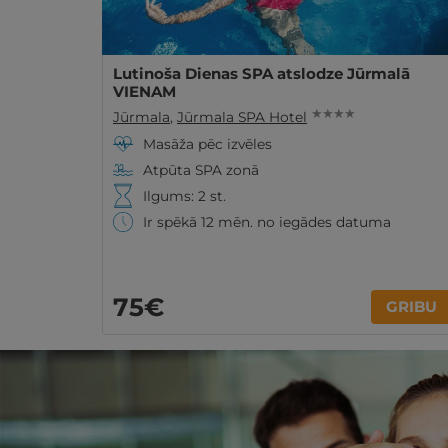
Lutinoša Dienas SPA atslodze Jūrmalā
VIENAM
★ ★ ★ ★
Jūrmala
,
Jūrmala SPA Hotel
Masāža pēc izvēles
Atpūta SPA zonā
Ilgums: 2 st.
Ir spēkā 12 mēn. no iegādes datuma
75€
GRIBU