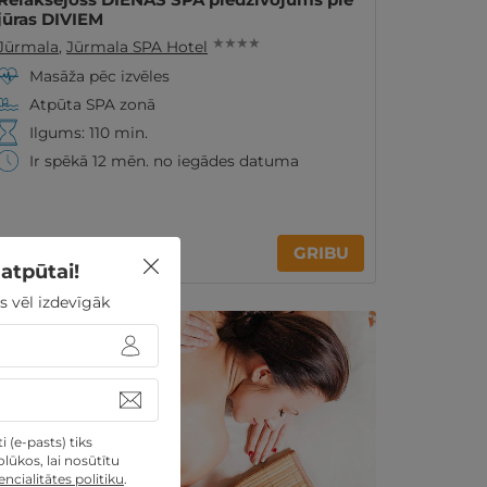
jūras DIVIEM
★ ★ ★ ★
Jūrmala
,
Jūrmala SPA Hotel
Masāža pēc izvēles
Atpūta SPA zonā
Ilgums: 110 min.
Ir spēkā 12 mēn. no iegādes datuma
120€
GRIBU
atpūtai!
s vēl izdevīgāk
 (e-pasts) tiks
lūkos, lai nosūtītu
ncialitātes politiku
.