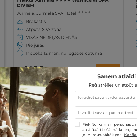
DIVIEM
★ ★ ★ ★
Jūrmala
,
Jūrmala SPA Hotel
Brokastis
Atpūta SPA zonā
VISĀS NEDĒĻAS DIENĀS
Pie jūras
Ir spēkā 12 mēn. no iegādes datuma
145€
GRIBU
no
par nakti
Saņem atlaidi 
Reģistrējies un atpūtie
Derīgs arī VASARĀ
Piekrītu, ka mani personas dati
apstrādāti tiešā mārketinga no
jaunumus. Vairāk par -
Konfide