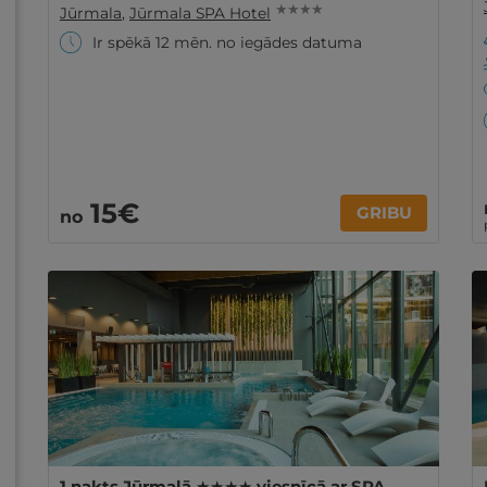
★ ★ ★ ★
Jūrmala
,
Jūrmala SPA Hotel
Ir spēkā 12 mēn. no iegādes datuma
15€
GRIBU
no
1 nakts Jūrmalā ★★★★ viesnīcā ar SPA