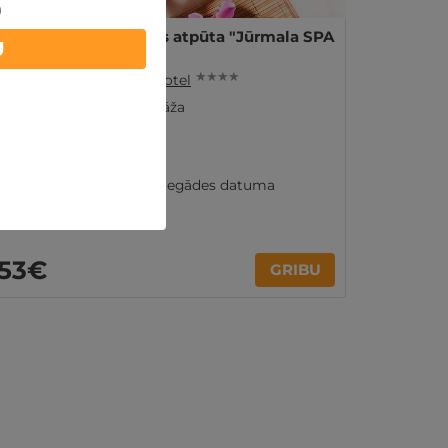
)
Dienas SPA labsajūtas atpūta "Jūrmala SPA
U
Hotel"
★ ★ ★ ★
Jūrmala
,
Jūrmala SPA Hotel
Procedūras un masāža
Skābekļa kokteilis
VIENAM
Ir spēkā 12 mēn. no iegādes datuma
53€
GRIBU