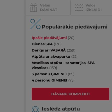
Vēlos
Vēlos
DĀVINĀT
IZKLAIDI
Populārākie piedāvājumi
Īpašie piedāvājumi
(
20
)
Dienas SPA
(
136
)
Derīgs arī VASARĀ
(
259
)
Atpūta ar akvaparku
(
22
)
Veselības atpūta - sanatorijas, SPA
viesnīcas
(
139
)
3 personu ĢIMENEI
(
85
)
4 personu ĢIMENEI
(
75
)
DĀVANU KOMPLEKTI
Ieslēdz atpūtu