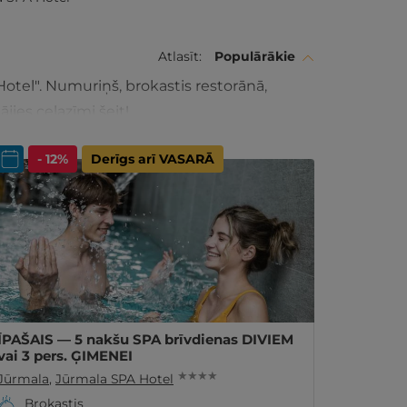
Atlasīt:
Populārākie
Hotel". Numuriņš, brokastis restorānā,
es ceļazīmi šeit!
- 12%
Derīgs arī VASARĀ
ĪPAŠAIS — 5 nakšu SPA brīvdienas DIVIEM
vai 3 pers. ĢIMENEI
★ ★ ★ ★
Jūrmala
,
Jūrmala SPA Hotel
Brokastis