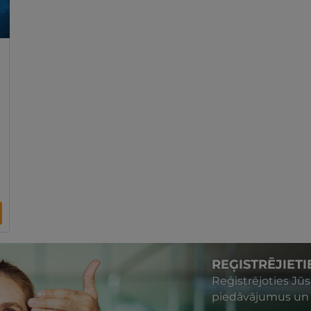
REĢISTRĒJIET
Reģistrējoties Jū
piedāvājumus un