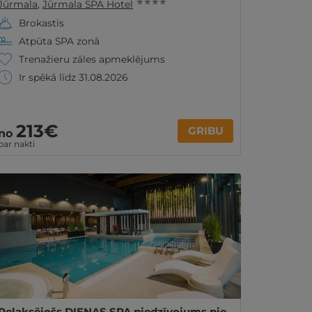
★ ★ ★ ★
Jūrmala
,
Jūrmala SPA Hotel
Brokastis
Atpūta SPA zonā
Trenažieru zāles apmeklējums
Ir spēkā līdz 31.08.2026
213€
GRIBU
no
par nakti
Relaksējošs DIENAS SPA piedzīvojums pie