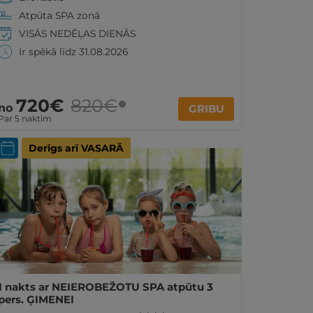
Atpūta SPA zonā
VISĀS NEDĒĻAS DIENĀS
Ir spēkā līdz 31.08.2026
720€
820€
?
no
GRIBU
Par 5 naktīm
Derīgs arī VASARĀ
1 nakts ar NEIEROBEŽOTU SPA atpūtu 3
pers. ĢIMENEI