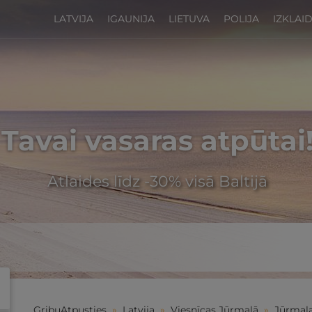
LATVIJA
IGAUNIJA
LIETUVA
POLIJA
IZKLAI
Tavai vasaras atpūtai
Atlaides līdz -30% visā Baltijā
GribuAtpusties
»
Latvija
»
Viesnīcas Jūrmalā
»
Jūrmala