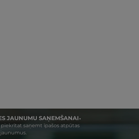
IES JAUNUMU SAŅEMŠANAI
s piekrītat saņemt īpašos atpūtas
 jaunumus.