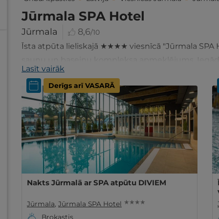
Jūrmala SPA Hotel
Jūrmala
8,6
/10
Īsta atpūta lieliskajā ★★★★ viesnīcā "Jūrmala SPA 
saunu un baseinu kompleksa apmeklējums. Iegādāji
Lasīt vairāk
Derīgs arī VASARĀ
Nakts Jūrmalā ar SPA atpūtu DIVIEM
★ ★ ★ ★
Jūrmala
,
Jūrmala SPA Hotel
Brokastis