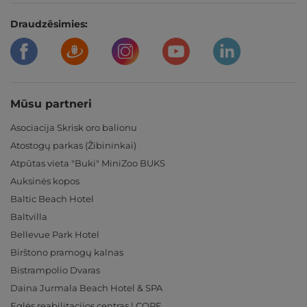
Draudzēsimies:
Mūsu partneri
Asociacija Skrisk oro balionu
Atostogų parkas (Žibininkai)
Atpūtas vieta "Buki" MiniZoo BUKS
Auksinės kopos
Baltic Beach Hotel
Baltvilla
Bellevue Park Hotel
Birštono pramogų kalnas
Bistrampolio Dvaras
Daina Jurmala Beach Hotel & SPA
Eglės reabilitacijos centras | CORE