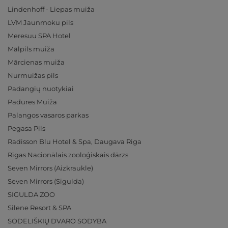
Lindenhoff - Liepas muiža
LVM Jaunmoku pils
Meresuu SPA Hotel
Mālpils muiža
Mārcienas muiža
Nurmuižas pils
Padangių nuotykiai
Padures Muiža
Palangos vasaros parkas
Pegasa Pils
Radisson Blu Hotel & Spa, Daugava Riga
Rīgas Nacionālais zooloģiskais dārzs
Seven Mirrors (Aizkraukle)
Seven Mirrors (Sigulda)
SIGULDA ZOO
Silene Resort & SPA
SODELIŠKIŲ DVARO SODYBA