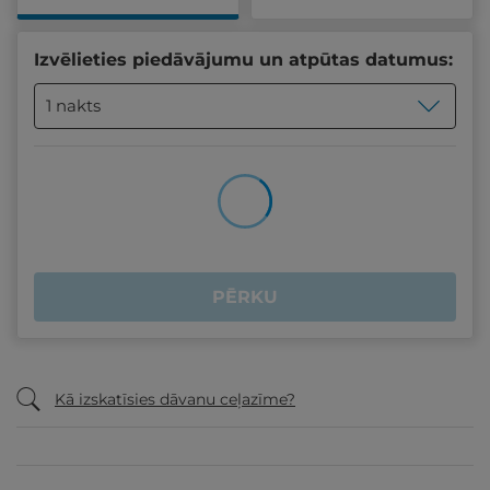
Izvēlieties piedāvājumu un atpūtas datumus:
1 nakts
PĒRKU
Kā izskatīsies dāvanu ceļazīme?