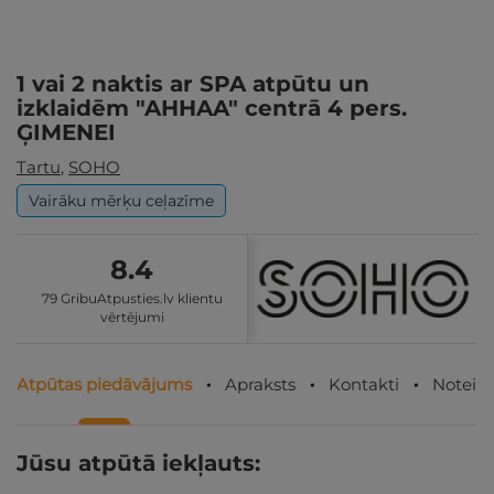
1 vai 2 naktis ar SPA atpūtu un
izklaidēm "AHHAA" centrā 4 pers.
ĢIMENEI
Tartu
,
SOHO
Vairāku mērķu ceļazīme
8.4
79 GribuAtpusties.lv klientu
vērtējumi
Atpūtas piedāvājums
Apraksts
Kontakti
Noteik
Jūsu atpūtā iekļauts: