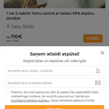
1 vai 2 naktis Tartu centrā ar laisku SPA atpūtu
DIVIEM
Tartu
,
SOHO
110€
no
GRIBU
par nakti
Saņem atlaidi atpūtai!
Skolēnu brīvlaikam
Derīgs arī VASARĀ
TOP
Reģistrējies un atpūties vēl izdevīgāk
pirktākās dāvanas
4 personu ĢIMENEI
Atpūta
decembra svētku brīvdienās
Ģimenes atpūta
TOP
atpūta Baltijā
Ko redzēt Tartu - izzini TOP apskates
Piekrītu, ka mani personas dati (e-pasts) tiks apstrādāti tiešā
vietas!
mārketinga nolūkos, lai nosūtītu jaunumus. Vairāk par -
Konfidencialitātes politiku
.
(Varat atteikties jebkurā mirklī)