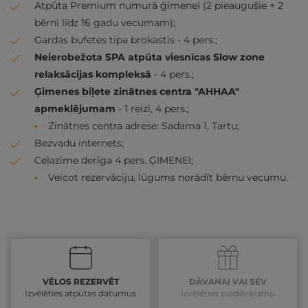
Atpūta Premium numurā ģimenei (2 pieaugušie + 2
bērni līdz 16 gadu vecumam);
Gardas bufetes tipa brokastis - 4 pers.;
Neierobežota SPA atpūta viesnīcas Slow zone
relaksācijas kompleksā
- 4 pers.;
Ģimenes biļete zinātnes centra "AHHAA"
apmeklējumam
- 1 reizi, 4 pers.;
Zinātnes centra adrese: Sadama 1, Tartu;
Bezvadu internets;
Ceļazīme derīga 4 pers. ĢIMENEI;
Veicot rezervāciju, lūgums norādīt bērnu vecumu.
VĒLOS REZERVĒT
DĀVANAI VAI SEV
Izvēlēties atpūtas datumus
Izvēlēties piedāvājumu