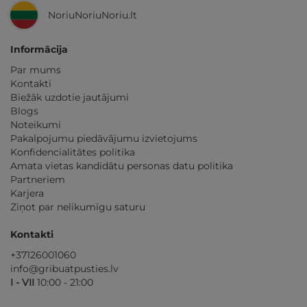
NoriuNoriuNoriu.lt
Informācija
Par mums
Kontakti
Biežāk uzdotie jautājumi
Blogs
Noteikumi
Pakalpojumu piedāvājumu izvietojums
Konfidencialitātes politika
Amata vietas kandidātu personas datu politika
Partneriem
Karjera
Ziņot par nelikumīgu saturu
Kontakti
+37126001060
info@gribuatpusties.lv
I - VII
10:00 - 21:00