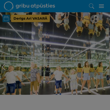
Derīgs Arī VASARĀ
Iepatikās šis piedāvājums?
Līdz brīnišķīgai atpūtai atlikuši tikai daži soļi
PĒRKU