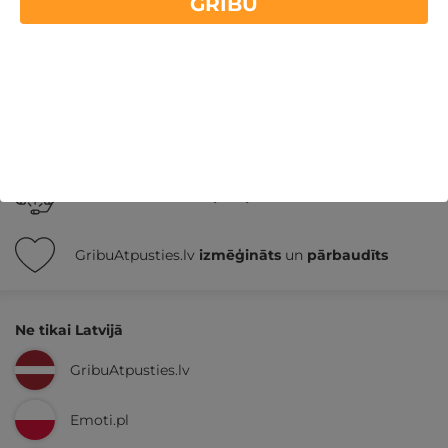
GRIBU
Nekādas
apkalpošanas un administrācijas
maksas
14 dienu
naudas atmaksas garantija
Kvalitatīva klientu
apkalpošana
GribuAtpusties.lv
izmēģināts
un
pārbaudīts
Ne tikai Latvijā
GribuAtpusties.lv
Emoti.pl