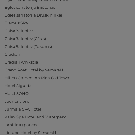
Eglės sanatorija Birštonas
Eglės sanatorija Druskininkai
Elamus SPA
GaisaBaloni.lv
GaisaBaloni.lv (Cēsis)
GaisaBaloni.lv (Tukums)
Gradiali
Gradiali Anykščiai
Grand Poet Hotel by SemaraH
Hilton Garden Inn Riga Old Town
Hotel Sigulda
Hotel SOHO
Jaunpils pils
Jūrmala SPA Hotel
Kalev Spa Hotel and Waterpark
Labirintų parkas
Lielupe Hotel by SemaraH