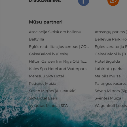
Draudzēsimies:
Mūsu partneri
Asociacija Skrisk oro balionu
Atostogų parkas (
Baltvilla
Bellevue Park Ho
Eglės reabilitacijos centras | CORE
Eglės sanatorija 
GaisaBaloni.lv (Cēsis)
GaisaBaloni.lv (
Hilton Garden Inn Riga Old Town
Hotel Sigulda
Kalev Spa Hotel and Waterpark
Labirintų parkas
Meresuu SPA Hotel
Mālpils muiža
Padures Muiža
Palangos vasaros
Seven Mirrors (Aizkraukle)
Seven Mirrors (Si
SPA Hotel Ezeri
Sventes Muiža
Vytautas Mineral SPA
Wagenküll Lossi