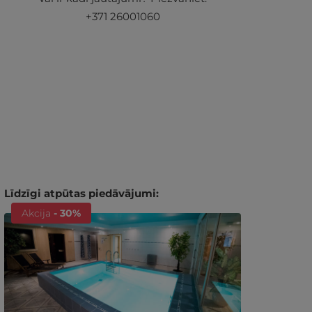
+371 26001060
Līdzīgi atpūtas piedāvājumi:
Akcija
- 30%