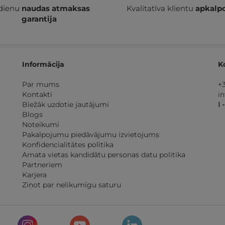
 dienu
naudas atmaksas
Kvalitatīva klientu
apkalp
garantija
Informācija
K
Par mums
+
Kontakti
i
Biežāk uzdotie jautājumi
I 
Blogs
Noteikumi
Pakalpojumu piedāvājumu izvietojums
Konfidencialitātes politika
Amata vietas kandidātu personas datu politika
Partneriem
Karjera
Ziņot par nelikumīgu saturu