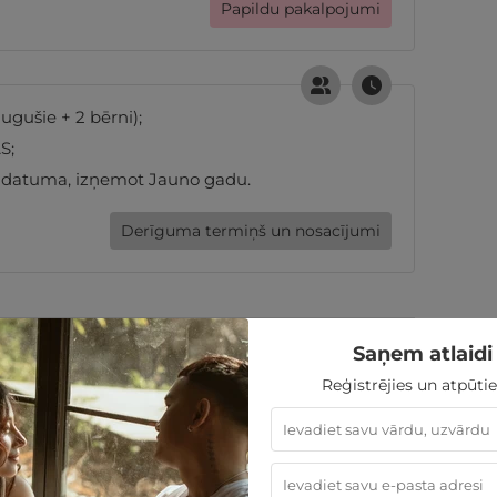
Papildu pakalpojumi
ugušie + 2 bērni);
S;
 datuma, izņemot Jauno gadu.
Derīguma termiņš un nosacījumi
175€
122
€
Saņem atlaidi 
Reģistrējies un atpūtie
sties.lv dāvanu karti
MAINĪT