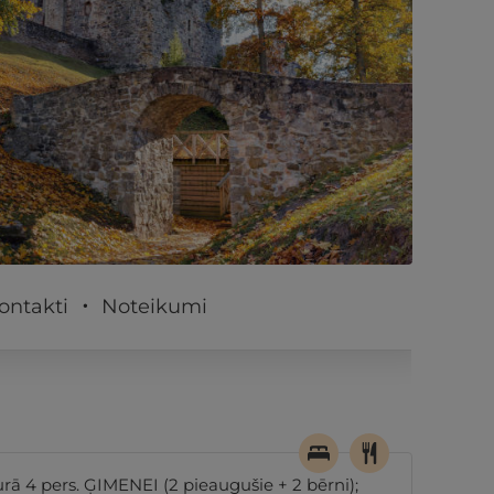
PĒRKU
ontakti
Noteikumi
ā 4 pers. ĢIMENEI (2 pieaugušie + 2 bērni);