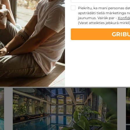
Piekrītu, ka mani personas dati
apstrādāti tiešā mārketinga no
jaunumus. Vairāk par -
Konfide
(Varat atteikties jebkurā mirklī
GRIB
artes piedāvājumi:
kartes TOP piedāvājumus
ti
Noteikumi