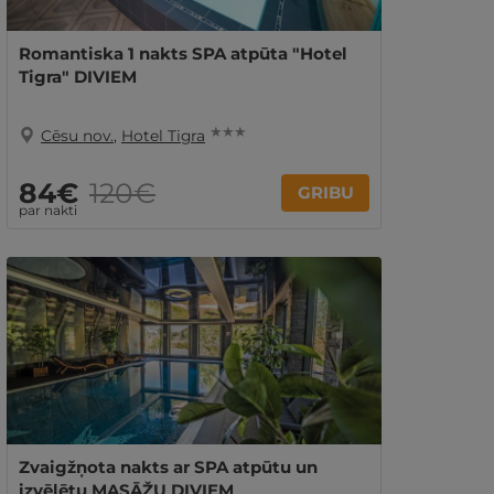
Romantiska 1 nakts SPA atpūta "Hotel
Tigra" DIVIEM
★ ★ ★
Cēsu nov.
,
Hotel Tigra
84€
120€
GRIBU
par nakti
Zvaigžņota nakts ar SPA atpūtu un
izvēlētu MASĀŽU DIVIEM