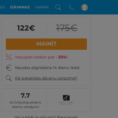
DES
DĀVANAS
VAIRĀK
175
€
122
€
MAINĪT
Ietaupiet šodien pat
-
30
%
!
Naudas atgriešana 14 dienu laikā
Kā izskatīsies dāvanu ceļazīme?
7.7
42 GribuAtpusties.lv
klientu vērtējumi
Vai ir kādi jautājumi? Piezvaniet: