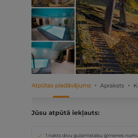
Atpūtas piedāvājums
Apraksts
K
Jūsu atpūtā iekļauts:
1 nakts divu guļamistabu ģimenes numur