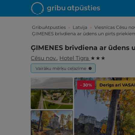
GribuAtpusties
»
Latvija
»
Viesnīcas Cēsu nov
ĢIMENES brīvdiena ar ūdens un pirts priekie
ĢIMENES brīvdiena ar ūdens u
Cēsu nov.
,
Hotel Tigra
★ ★ ★
Vairāku mērķu ceļazīme
?
- 30%
Derīgs arī VAS
Iepa
Līdz brīniš