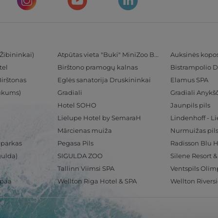
Žibininkai)
Atpūtas vieta "Buki" MiniZoo BUKS
Auksinės kopo
tel
Birštono pramogų kalnas
Bistrampolio D
Birštonas
Eglės sanatorija Druskininkai
Elamus SPA
Tukums)
Gradiali
Gradiali Anykšč
Hotel SOHO
Jaunpils pils
Lielupe Hotel by SemaraH
Lindenhoff - L
Mārcienas muiža
Nurmuižas pil
 parkas
Pegasa Pils
gulda)
SIGULDA ZOO
Silene Resort 
Tallinn Viimsi SPA
spaa
Wellton Riga Hotel & SPA
Wellton Rivers