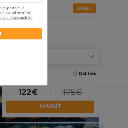
235€
GRIBU
 (e-pasts) tiks
lūkos, lai nosūtītu
par nakti
ncialitātes politiku
.
)
U
Dalīties
175
€
122
€
MAINĪT