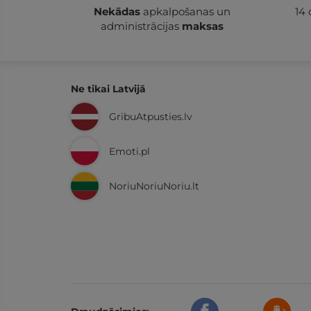
Nekādas
apkalpošanas un
14
administrācijas
maksas
Ne tikai Latvijā
GribuAtpusties.lv
Emoti.pl
NoriuNoriuNoriu.lt