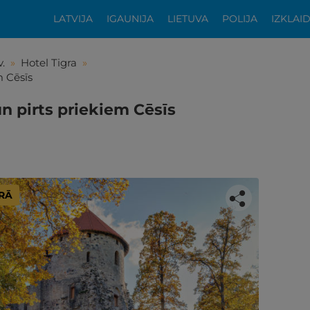
LATVIJA
IGAUNIJA
LIETUVA
POLIJA
IZKLAI
.
»
Hotel Tigra
»
m Cēsīs
n pirts priekiem Cēsīs
ARĀ
tikās šis piedāvājums?
ķīgai atpūtai atlikuši tikai daži soļi