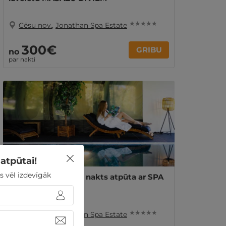
★ ★ ★ ★ ★
Cēsu nov.
,
Jonathan Spa Estate
300€
GRIBU
no
par nakti
atpūtai!
s vēl izdevīgāk
Eleganta ★★★★★ 1 nakts atpūta ar SPA
DIVIEM
★ ★ ★ ★ ★
Cēsu nov.
,
Jonathan Spa Estate