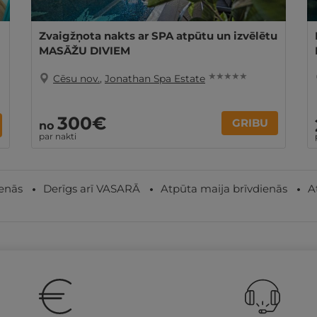
Zvaigžņota nakts ar SPA atpūtu un izvēlētu
MASĀŽU DIVIEM
★ ★ ★ ★ ★
Cēsu nov.
,
Jonathan Spa Estate
300€
GRIBU
no
par nakti
ienās
Derīgs arī VASARĀ
Atpūta maija brīvdienās
A