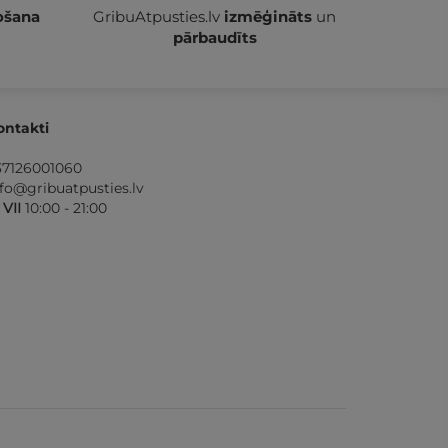
ošana
GribuAtpusties.lv
izmēģināts
un
pārbaudīts
ontakti
37126001060
nfo@gribuatpusties.lv
- VII
10:00 - 21:00