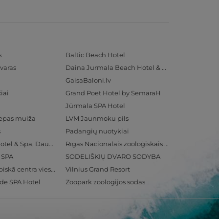
s
Baltic Beach Hotel
varas
Daina Jurmala Beach Hotel & SPA
GaisaBaloni.lv
iai
Grand Poet Hotel by SemaraH
Jūrmala SPA Hotel
iepas muiža
LVM Jaunmoku pils
s
Padangių nuotykiai
Radisson Blu Hotel & Spa, Daugava Riga
Rīgas Nacionālais zooloģiskais dārzs
& SPA
SODELIŠKIŲ DVARO SODYBA
Ventspils Olimpiskā centra viesnīca
Vilnius Grand Resort
ide SPA Hotel
Zoopark zoologijos sodas