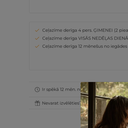
Ceļazīme derīga 4 pers. ĢIMENEI (2 piea
Ceļazīme derīga VISĀS NEDĒĻAS DIENĀ
Ceļazīme derīga 12 mēnešus no iegādes
Ir spēkā 12 mēn. no iegādes datuma
Nevarat izvēlēties? Uzdāviniet GribuAtpu