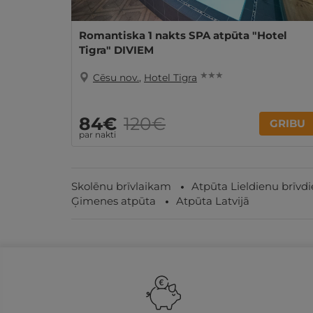
Romantiska 1 nakts SPA atpūta "Hotel
Tigra" DIVIEM
★ ★ ★
Cēsu nov.
,
Hotel Tigra
84€
120€
GRIBU
par nakti
Skolēnu brīvlaikam
Atpūta Lieldienu brīvd
Ģimenes atpūta
Atpūta Latvijā