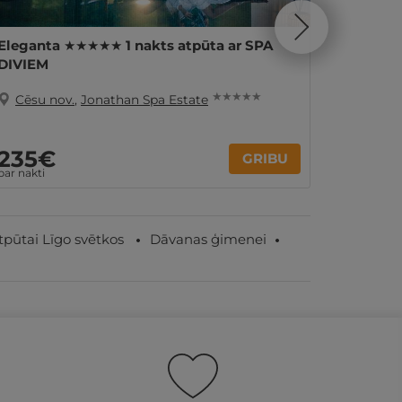
Eleganta ★★★★★ 1 nakts atpūta ar SPA
Lidojum
DIVIEM
★ ★ ★ ★ ★
Cēsu nov.
,
Jonathan Spa Estate
Cēsu 
235€
GRIBU
16
no
par nakti
tpūtai Līgo svētkos
Dāvanas ģimenei