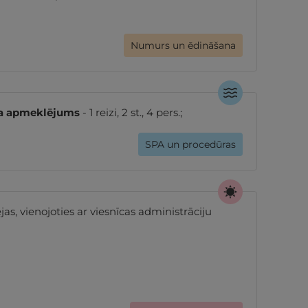
Numurs un ēdināšana
sa apmeklējums
- 1 reizi, 2 st., 4 pers.;
SPA un procedūras
ējas, vienojoties ar viesnīcas administrāciju