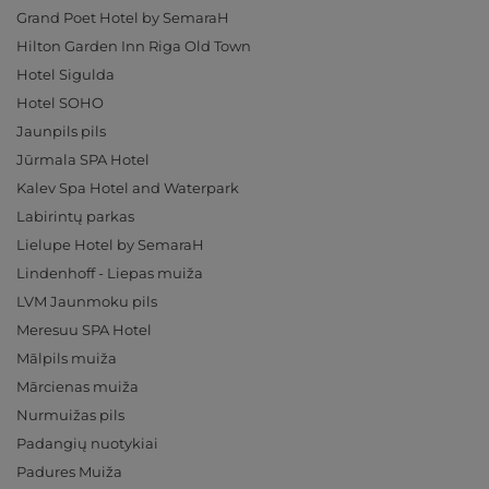
Grand Poet Hotel by SemaraH
Hilton Garden Inn Riga Old Town
Hotel Sigulda
Hotel SOHO
Jaunpils pils
Jūrmala SPA Hotel
Kalev Spa Hotel and Waterpark
Labirintų parkas
Lielupe Hotel by SemaraH
Lindenhoff - Liepas muiža
LVM Jaunmoku pils
Meresuu SPA Hotel
Mālpils muiža
Mārcienas muiža
Nurmuižas pils
Padangių nuotykiai
Padures Muiža