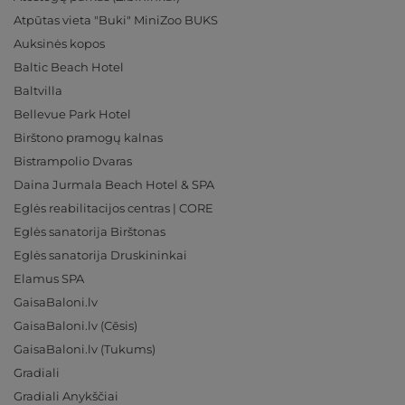
Atpūtas vieta "Buki" MiniZoo BUKS
Auksinės kopos
Baltic Beach Hotel
Baltvilla
Bellevue Park Hotel
Birštono pramogų kalnas
Bistrampolio Dvaras
Daina Jurmala Beach Hotel & SPA
Eglės reabilitacijos centras | CORE
Eglės sanatorija Birštonas
Eglės sanatorija Druskininkai
Elamus SPA
GaisaBaloni.lv
GaisaBaloni.lv (Cēsis)
GaisaBaloni.lv (Tukums)
Gradiali
Gradiali Anykščiai