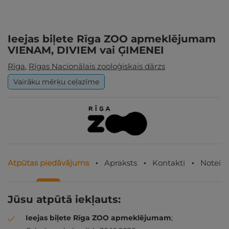
Ieejas biļete Rīga ZOO apmeklējumam
VIENAM, DIVIEM vai ĢIMENEI
Rīga
,
Rīgas Nacionālais zooloģiskais dārzs
Vairāku mērķu ceļazīme
Atpūtas piedāvājums
Apraksts
Kontakti
Noteik
Jūsu atpūtā iekļauts:
Ieejas biļete Rīga ZOO apmeklējumam
;