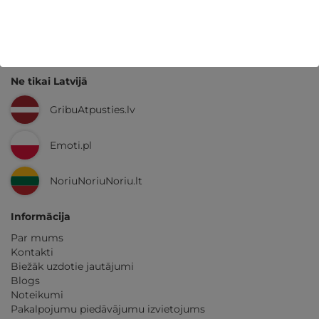
GribuAtpusties.lv
izmēģināts
un
pārbaudīts
Ne tikai Latvijā
GribuAtpusties.lv
Emoti.pl
NoriuNoriuNoriu.lt
Informācija
Par mums
Kontakti
Biežāk uzdotie jautājumi
Blogs
Noteikumi
Pakalpojumu piedāvājumu izvietojums