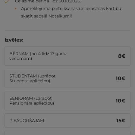
Ceļazīme derīga līdz 30.10.2026.
Apmeklējuma pieteikšanas un ierašanās kārtību
skatīt sadaļā Noteikumi!
Izvēles:
BĒRNAM (no 4 līdz 17 gadu
8
€
vecumam)
STUDENTAM (uzrādot
10
€
Studenta apliecību)
SENIORAM (uzrādot
10
€
Pensionāra apliecību)
15
€
PIEAUGUŠAJAM