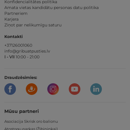
Konfidencialitātes politika
Amata vietas kandidātu personas datu politika
Partneriem
Karjera
Ziņot par nelikumīgu saturu
Kontakti
+37126001060
info@gribuatpusties.lv
I - VII
10:00 - 21:00
Draudzēsimies:
Mūsu partneri
Asociacija Skrisk oro balionu
Atostogų parkas (Žibininkai)