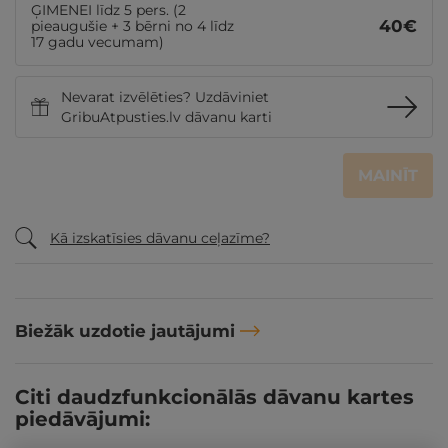
ĢIMENEI līdz 5 pers. (2
40
€
pieaugušie + 3 bērni no 4 līdz
17 gadu vecumam)
Nevarat izvēlēties? Uzdāviniet
GribuAtpusties.lv dāvanu karti
MAINĪT
Kā izskatīsies dāvanu ceļazīme?
Biežāk uzdotie jautājumi
Citi daudzfunkcionālās dāvanu kartes
piedāvājumi: