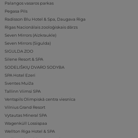
Palangos vasaros parkas
Pegasa Pils
Radisson Blu Hotel & Spa, Daugava Riga
Rīgas Nacionālais zooloģiskais dārzs
Seven Mirrors (Aizkraukle)
Seven Mirrors (Sigulda)
SIGULDA ZOO
Silene Resort & SPA
SODELIŠKIŲ DVARO SODYBA
SPA Hotel Ezeri
Sventes Muiža
Tallinn Viimsi SPA
Ventspils Olimpiskā centra viesnīca
Vilnius Grand Resort
Vytautas Mineral SPA
Wagenküll Lossispaa
Wellton Riga Hotel & SPA