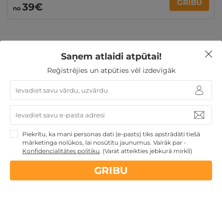
GRIBU
39€
no
Saņem atlaidi atpūtai!
Ziemassvētku dāvanas
Dāvanas TĒVA DIENĀ
Reģistrējies un atpūties vēl izdevīgāk
Dāvanas Sieviešu dienā
Dāvanu idejas
TOP pirktākās
dāvanas
Dāvanas Mātes dienā
3 personu ĢIMENEI
4 personu ĢIMENEI
Dāvanas līdz 100€
Atpūta
diviem
Ģimenes atpūta
Piekrītu, ka mani personas dati (e-pasts) tiks apstrādāti tiešā
mārketinga nolūkos, lai nosūtītu jaunumus. Vairāk par -
Konfidencialitātes politiku
.
(Varat atteikties jebkurā mirklī)
Nekādas
apkalpošanas un administrācijas
maksas
GRIBU
14 dienu
naudas atmaksas garantija
Kvalitatīva klientu
apkalpošana