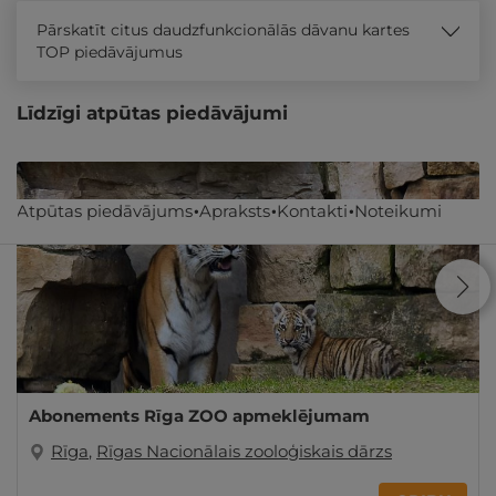
Pārskatīt citus daudzfunkcionālās dāvanu kartes
TOP piedāvājumus
Līdzīgi atpūtas piedāvājumi
Atpūtas piedāvājums
Apraksts
Kontakti
Noteikumi
Abonements Rīga ZOO apmeklējumam
Rīga
,
Rīgas Nacionālais zooloģiskais dārzs