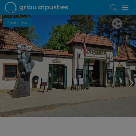
Jaunums
Iepatikās šis piedāvājums?
Līdz brīnišķīgai atpūtai atlikuši tikai daži soļi
PĒRKU