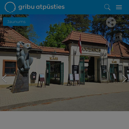
Jaunums
Iepatikās šis piedāvājums?
Līdz brīnišķīgai atpūtai atlikuši tikai daži soļi
PĒRKU