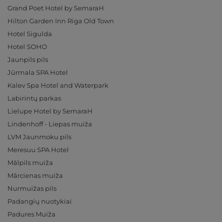
Grand Poet Hotel by SemaraH
Hilton Garden Inn Riga Old Town
Hotel Sigulda
Hotel SOHO
Jaunpils pils
Jūrmala SPA Hotel
Kalev Spa Hotel and Waterpark
Labirintų parkas
Lielupe Hotel by SemaraH
Lindenhoff - Liepas muiža
LVM Jaunmoku pils
Meresuu SPA Hotel
Mālpils muiža
Mārcienas muiža
Nurmuižas pils
Padangių nuotykiai
Padures Muiža