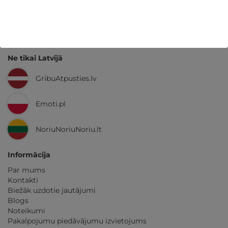
GribuAtpusties.lv
izmēģināts
un
pārbaudīts
Ne tikai Latvijā
GribuAtpusties.lv
Emoti.pl
NoriuNoriuNoriu.lt
Informācija
Par mums
Kontakti
Biežāk uzdotie jautājumi
Blogs
Noteikumi
Pakalpojumu piedāvājumu izvietojums