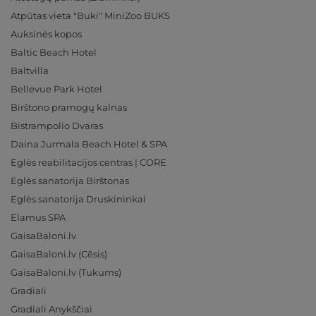
Atpūtas vieta "Buki" MiniZoo BUKS
Auksinės kopos
Baltic Beach Hotel
Baltvilla
Bellevue Park Hotel
Birštono pramogų kalnas
Bistrampolio Dvaras
Daina Jurmala Beach Hotel & SPA
Eglės reabilitacijos centras | CORE
Eglės sanatorija Birštonas
Eglės sanatorija Druskininkai
Elamus SPA
GaisaBaloni.lv
GaisaBaloni.lv (Cēsis)
GaisaBaloni.lv (Tukums)
Gradiali
Gradiali Anykščiai