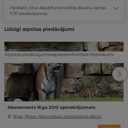
Pārskatīt citus daudzfunkcionālās dāvanu kartes
TOP piedāvājumus
Līdzīgi atpūtas piedāvājumi
Atpūtas piedāvājums
Apraksts
Kontakti
Noteikumi
Abonements Rīga ZOO apmeklējumam
Rīga
,
Rīgas Nacionālais zooloģiskais dārzs