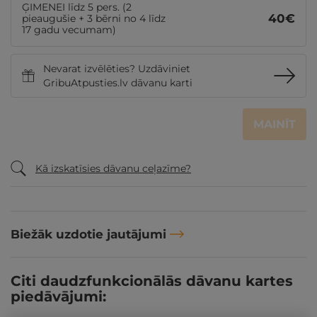
ĢIMENEI līdz 5 pers. (2
40
€
pieaugušie + 3 bērni no 4 līdz
17 gadu vecumam)
Nevarat izvēlēties? Uzdāviniet
GribuAtpusties.lv dāvanu karti
MAINĪT
Kā izskatīsies dāvanu ceļazīme?
Biežāk uzdotie jautājumi
Citi daudzfunkcionālās dāvanu kartes
piedāvājumi: