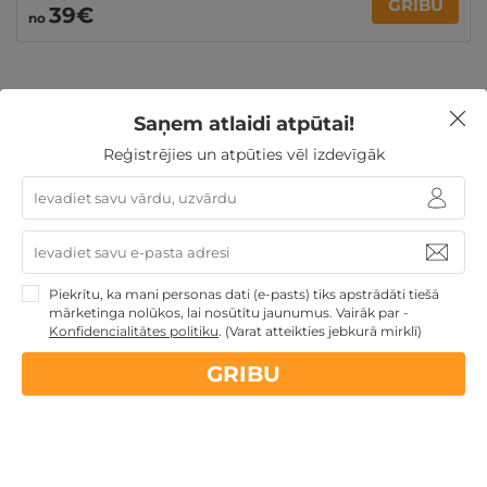
GRIBU
39€
no
Saņem atlaidi atpūtai!
Ziemassvētku dāvanas
Dāvanas TĒVA DIENĀ
Reģistrējies un atpūties vēl izdevīgāk
Dāvanas Sieviešu dienā
Dāvanu idejas
TOP pirktākās
dāvanas
Dāvanas Mātes dienā
3 personu ĢIMENEI
4 personu ĢIMENEI
Dāvanas līdz 100€
Atpūta
diviem
Ģimenes atpūta
Piekrītu, ka mani personas dati (e-pasts) tiks apstrādāti tiešā
mārketinga nolūkos, lai nosūtītu jaunumus. Vairāk par -
Konfidencialitātes politiku
.
(Varat atteikties jebkurā mirklī)
Nekādas
apkalpošanas un administrācijas
maksas
GRIBU
14 dienu
naudas atmaksas garantija
Kvalitatīva klientu
apkalpošana