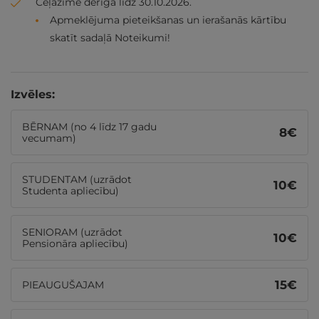
Ceļazīme derīga līdz 30.10.2026.
Apmeklējuma pieteikšanas un ierašanās kārtību
skatīt sadaļā Noteikumi!
Izvēles:
BĒRNAM (no 4 līdz 17 gadu
8
€
vecumam)
STUDENTAM (uzrādot
10
€
Studenta apliecību)
SENIORAM (uzrādot
10
€
Pensionāra apliecību)
15
€
PIEAUGUŠAJAM