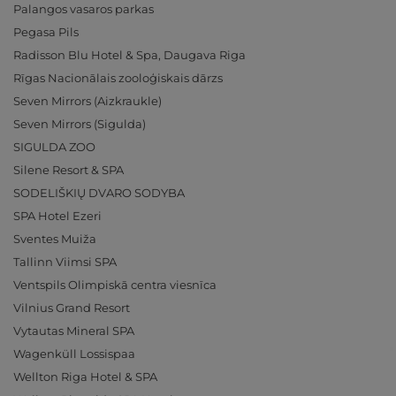
Palangos vasaros parkas
Pegasa Pils
Radisson Blu Hotel & Spa, Daugava Riga
Rīgas Nacionālais zooloģiskais dārzs
Seven Mirrors (Aizkraukle)
Seven Mirrors (Sigulda)
SIGULDA ZOO
Silene Resort & SPA
SODELIŠKIŲ DVARO SODYBA
SPA Hotel Ezeri
Sventes Muiža
Tallinn Viimsi SPA
Ventspils Olimpiskā centra viesnīca
Vilnius Grand Resort
Vytautas Mineral SPA
Wagenküll Lossispaa
Wellton Riga Hotel & SPA