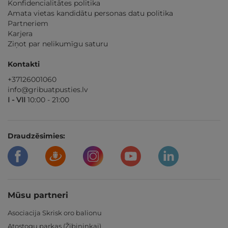
Konfidencialitātes politika
Amata vietas kandidātu personas datu politika
Partneriem
Karjera
Ziņot par nelikumīgu saturu
Kontakti
+37126001060
info@gribuatpusties.lv
I - VII
10:00 - 21:00
Draudzēsimies:
Mūsu partneri
Asociacija Skrisk oro balionu
Atostogų parkas (Žibininkai)