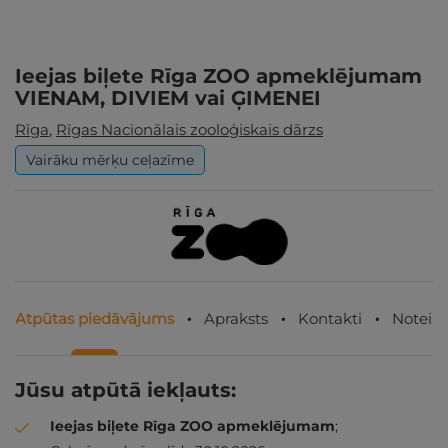
Ieejas biļete Rīga ZOO apmeklējumam
VIENAM, DIVIEM vai ĢIMENEI
Rīga
,
Rīgas Nacionālais zooloģiskais dārzs
Vairāku mērķu ceļazīme
Atpūtas piedāvājums
Apraksts
Kontakti
Noteik
Jūsu atpūtā iekļauts:
Ieejas biļete Rīga ZOO apmeklējumam
;