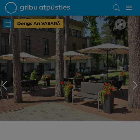
Derīgs Arī VASARĀ
Iepatikās šis piedāvājums?
Līdz brīnišķīgai atpūtai atlikuši tikai daži soļi
PĒRKU