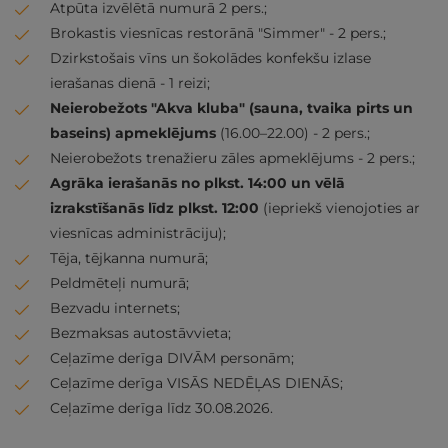
Atpūta izvēlētā numurā 2 pers.;
Brokastis viesnīcas restorānā "Simmer" - 2 pers.;
Dzirkstošais vīns un šokolādes konfekšu izlase
ierašanas dienā - 1 reizi;
Neierobežots "Akva kluba" (sauna, tvaika pirts un
baseins) apmeklējums
(16.00–22.00) - 2 pers.;
Neierobežots trenažieru zāles apmeklējums - 2 pers.;
Agrāka ierašanās no plkst. 14:00 un vēlā
izrakstīšanās līdz plkst. 12:00
(iepriekš vienojoties ar
viesnīcas administrāciju);
Tēja, tējkanna numurā;
Peldmēteļi numurā;
Bezvadu internets;
Bezmaksas autostāvvieta;
Ceļazīme derīga DIVĀM personām;
Ceļazīme derīga VISĀS NEDĒĻAS DIENĀS;
Ceļazīme derīga līdz 30.08.2026.