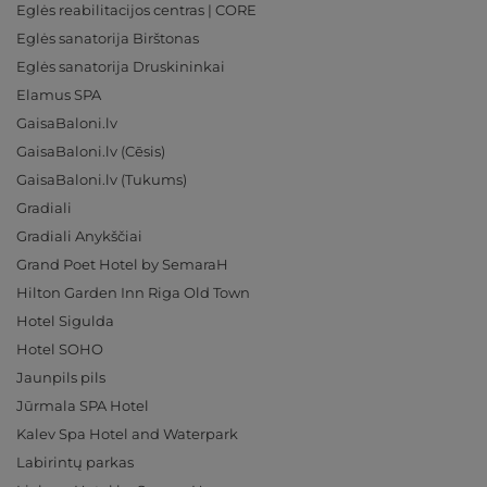
Eglės reabilitacijos centras | CORE
Eglės sanatorija Birštonas
Eglės sanatorija Druskininkai
Elamus SPA
GaisaBaloni.lv
GaisaBaloni.lv (Cēsis)
GaisaBaloni.lv (Tukums)
Gradiali
Gradiali Anykščiai
Grand Poet Hotel by SemaraH
Hilton Garden Inn Riga Old Town
Hotel Sigulda
Hotel SOHO
Jaunpils pils
Jūrmala SPA Hotel
Kalev Spa Hotel and Waterpark
Labirintų parkas