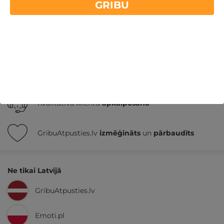
GRIBU
Nekādas
apkalpošanas un administrācijas
maksas
14 dienu
naudas atmaksas garantija
Kvalitatīva klientu
apkalpošana
GribuAtpusties.lv
izmēģināts
un
pārbaudīts
Ne tikai Latvijā
GribuAtpusties.lv
Emoti.pl