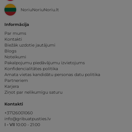
NoriuNoriuNoriu.lt
Informācija
Par mums
Kontakti
Biežāk uzdotie jautājumi
Blogs
Noteikumi
Pakalpojumu piedāvājumu izvietojums
Konfidencialitātes politika
Amata vietas kandidātu personas datu politika
Partneriem
Karjera
Ziņot par nelikumīgu saturu
Kontakti
+37126001060
info@gribuatpusties.lv
I - VII
10:00 - 21:00