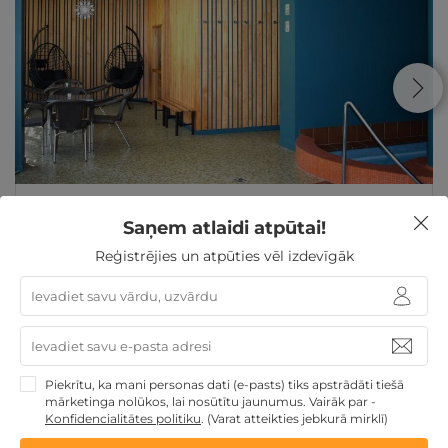
1 vai 2 naktis Jūrmalā ar brokastīm un Akva kluba
apmeklējumu DIVIEM
Saņem atlaidi atpūtai!
Reģistrējies un atpūties vēl izdevīgāk
Jūrmala
,
Amber Sea Hotel & SPA
★ ★ ★ ★
250€
250€
no
GRIBU
par nakti
Piekrītu, ka mani personas dati (e-pasts) tiks apstrādāti tiešā
Atpūta pie jūras
Derīgs arī VASARĀ
Atpūtai Līgo
mārketinga nolūkos, lai nosūtītu jaunumus. Vairāk par -
svētkos
Romantiska atpūta pārim
Atpūta diviem
Konfidencialitātes politiku
.
(Varat atteikties jebkurā mirklī)
Atpūta Latvijā