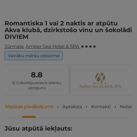
Romantiska 1 vai 2 naktis ar atpūtu
Akva klubā, dzirkstošo vīnu un šokolādi
DIVIEM
Jūrmala
,
Amber Sea Hotel & SPA
★ ★ ★ ★
Vairāku mērķu ceļazīme
8.8
12 GribuAtpusties.lv klientu
vērtējumi
Atpūtas piedāvājums
Apraksts
Kontakti
Noteik
Jūsu atpūtā iekļauts: