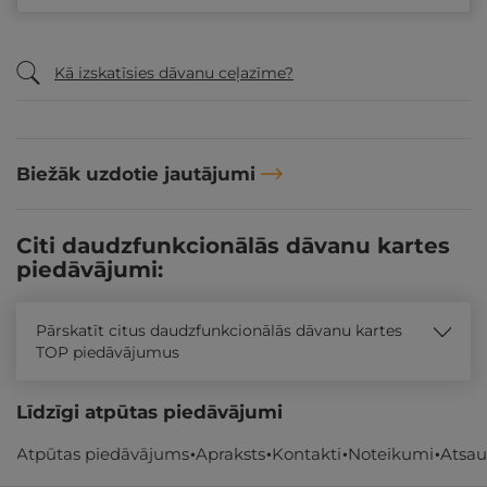
Kā izskatīsies dāvanu ceļazīme?
Biežāk uzdotie jautājumi
Citi daudzfunkcionālās dāvanu kartes
piedāvājumi:
Pārskatīt citus daudzfunkcionālās dāvanu kartes
TOP piedāvājumus
Līdzīgi atpūtas piedāvājumi
Atpūtas piedāvājums
Apraksts
Kontakti
Noteikumi
Atsa
- 12%
REZERVĀCIJA
internetā