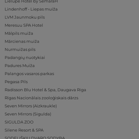
Lielupe Hotel by SemaraH
Lindenhoff - Liepas muiža
LVM Jaunmoku pils
Meresuu SPA Hotel
Mālpils muiža
Mārcienas muiža
Nurmuižas pils
Padangių nuotykiai
Padures Muiža
Palangos vasaros parkas
Pegasa Pils
Radisson Blu Hotel & Spa, Daugava Riga
Rīgas Nacionālais zooloģiskais dārzs
Seven Mirrors (Aizkraukle)
Seven Mirrors (Sigulda)
SIGULDA ZOO
Silene Resort & SPA
SODELIŠKIŲ DVARO SODYBA