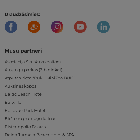
Draudzēsimies:
Mūsu partneri
Asociacija Skrisk oro balionu
Atostogų parkas (Žibininkai)
Atpūtas vieta "Buki" MiniZoo BUKS
Auksinės kopos
Baltic Beach Hotel
Baltvilla
Bellevue Park Hotel
Birštono pramogų kalnas
Bistrampolio Dvaras
Daina Jurmala Beach Hotel & SPA