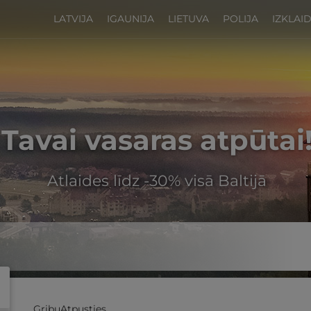
LATVIJA
IGAUNIJA
LIETUVA
POLIJA
IZKLAI
Tavai vasaras atpūtai
Atlaides līdz -30% visā Baltijā
GribuAtpusties