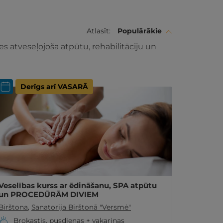
Atlasīt:
Populārākie
es atveseļojoša atpūtu, rehabilitāciju un
Derīgs arī VASARĀ
Veselības kurss ar ēdināšanu, SPA atpūtu
un PROCEDŪRĀM DIVIEM
Birštona
,
Sanatorija Birštonā "Versmė"
Brokastis, pusdienas + vakariņas