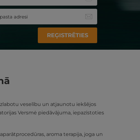
REĢISTRĒTIES
onā
 uzlabotu veselību un atjaunotu iekšējos
atorijas Versmė piedāvājuma, iepazīstoties
parātprocedūras, aroma terapija, joga un