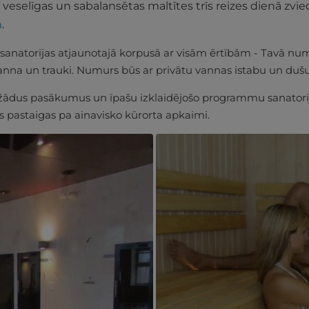
ī veselīgas un sabalansētas maltītes trīs reizes dienā zvie
m
.
 sanatorijas atjaunotajā korpusā ar visām ērtībām - Tavā num
ējkanna un trauki. Numurs būs ar privātu vannas istabu un duš
ažādus pasākumus un īpašu izklaidējošo programmu sanatorija
as pastaigas pa ainavisko kūrorta apkaimi.