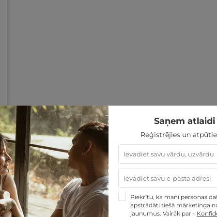
Saņem atlaidi 
Reģistrējies un atpūtie
Piekrītu, ka mani personas dati
apstrādāti tiešā mārketinga no
jaunumus. Vairāk par -
Konfide