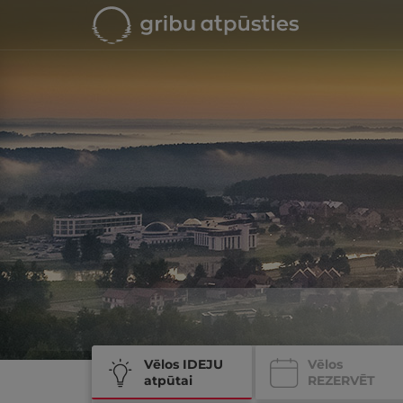
Vēlos IDEJU
Vēlos
atpūtai
REZERVĒT