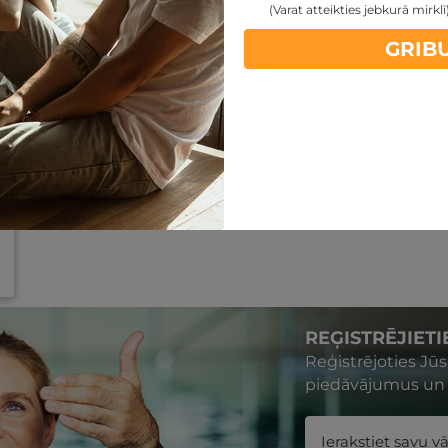
(Varat atteikties jebkurā mirklī
GRIB
REĢISTRĒJIET
Reģistrējoties Jū
piedāvājumus un