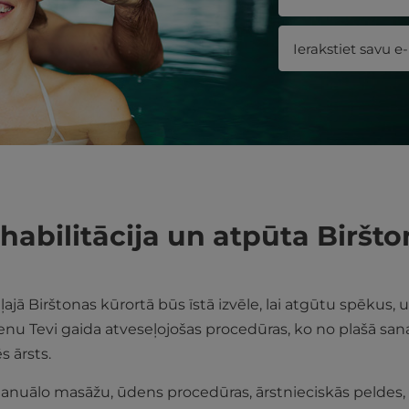
habilitācija un atpūta Biršt
aļajā Birštonas kūrortā būs īstā izvēle, lai atgūtu spēkus,
ienu Tevi gaida atveseļojošas procedūras, ko no plašā san
s ārsts.
uālo masāžu, ūdens procedūras, ārstnieciskās peldes, a