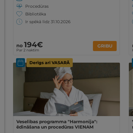
Procedūras
Bibliotēka
Ir spēkā līdz 31.10.2026
194€
no
GRIBU
Par 2 naktīm
Derīgs arī VASARĀ
Veselības programma "Harmonija":
ēdināšana un procedūras VIENAM