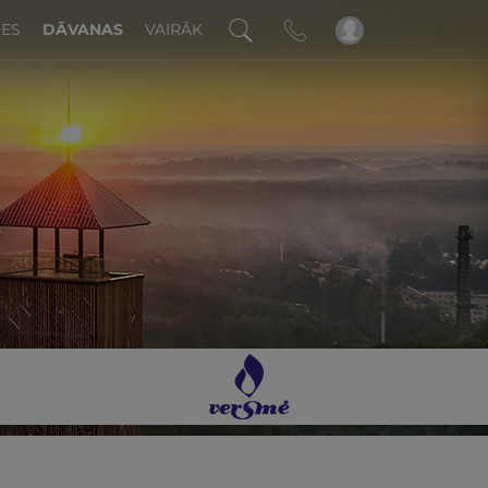
DES
DĀVANAS
VAIRĀK
!