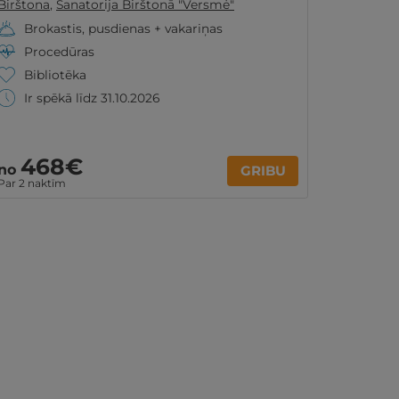
Birštona
,
Sanatorija Birštonā "Versmė"
Brokastis, pusdienas + vakariņas
Procedūras
Bibliotēka
Ir spēkā līdz 31.10.2026
468€
no
GRIBU
Par 2 naktīm