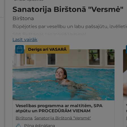
Sanatorija Birštonā "Versmė"
Birštona
Rūpējoties par veselību un labu pašsajūtu, izvēlieti
SPA Birštonas sanatorijā Versmė!
Lasīt vairāk
Derīgs arī VASARĀ
Veselības programma ar maltītēm, SPA
atpūtu un PROCEDŪRĀM VIENAM
Birštona
,
Sanatorija Birštonā "Versmė"
Pilna ēdināšana