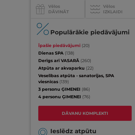
Vēlos
Vēlos
DĀVINĀT
IZKLAIDI
Populārākie piedāvājumi
Īpašie piedāvājumi
(
20
)
Dienas SPA
(
138
)
Derīgs arī VASARĀ
(
260
)
Atpūta ar akvaparku
(
22
)
Veselības atpūta - sanatorijas, SPA
viesnīcas
(
139
)
3 personu ĢIMENEI
(
86
)
4 personu ĢIMENEI
(
76
)
DĀVANU KOMPLEKTI
Ieslēdz atpūtu