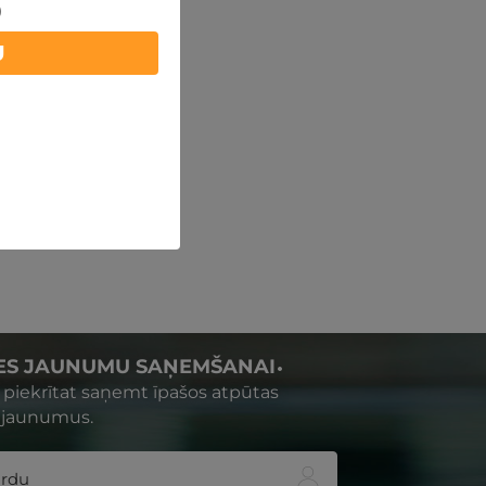
)
U
IES JAUNUMU SAŅEMŠANAI
s piekrītat saņemt īpašos atpūtas
 jaunumus.