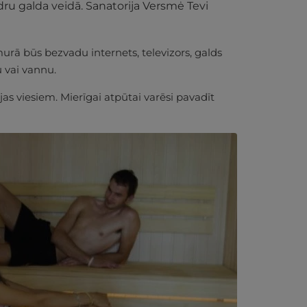
dru galda veidā. Sanatorija
Versmė
Tevi
urā būs bezvadu internets, televizors, galds
u vai vannu.
s viesiem. Mierīgai atpūtai varēsi pavadīt