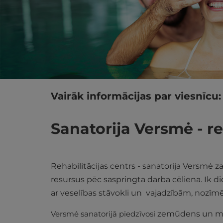
Vairāk informācijas par viesnīcu:
Sanatorija Versmė - re
Rehabilitācijas centrs - sanatorija Versmė z
resursus pēc saspringta darba cēliena. Ik d
ar veselības stāvokli un vajadzībām, nozīmē
Versmė sanatorijā piedzīvosi
zemūdens un man