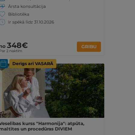
Ārsta konsultācija
Bibliotēka
Ir spēkā līdz 31.10.2026
348€
no
GRIBU
Par 2 naktīm
Derīgs arī VASARĀ
Veselības kurss "Harmonija": atpūta,
maltītes un procedūras DIVIEM