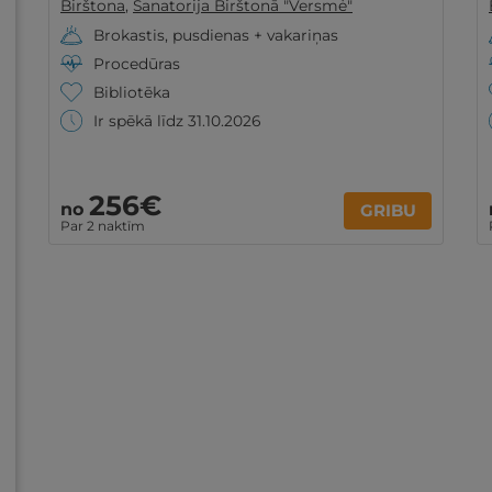
Birštona
,
Sanatorija Birštonā "Versmė"
Brokastis, pusdienas + vakariņas
Procedūras
Bibliotēka
Ir spēkā līdz 31.10.2026
256€
no
GRIBU
Par 2 naktīm