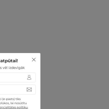
atpūtai!
s vēl izdevīgāk
 (e-pasts) tiks
lūkos, lai nosūtītu
ncialitātes politiku
.