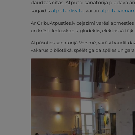
daudzas citas. Atpūtai sanatorija piedāvā ar
sagaidīs
atpūta divatā
, vai arī
atpūta viena
Ar GribuAtpusties.lv ceļazīmi varēsi apmesties
un krēsli, ledusskapis, gludeklis, elektriskā t
Atpūšoties sanatorijā Versmė, varēsi baudīt d
vakarus bibliotēkā, spēlēt galda spēles un gar