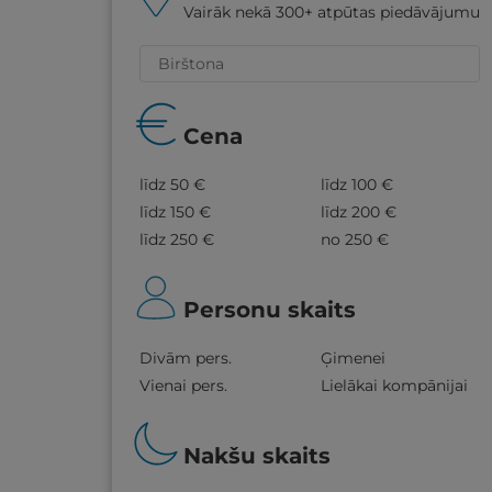
Vairāk nekā 300+ atpūtas piedāvājumu
Cena
līdz 50 €
līdz 100 €
līdz 150 €
līdz 200 €
līdz 250 €
no 250 €
Personu skaits
Divām pers.
Ģimenei
Vienai pers.
Lielākai kompānijai
Nakšu skaits