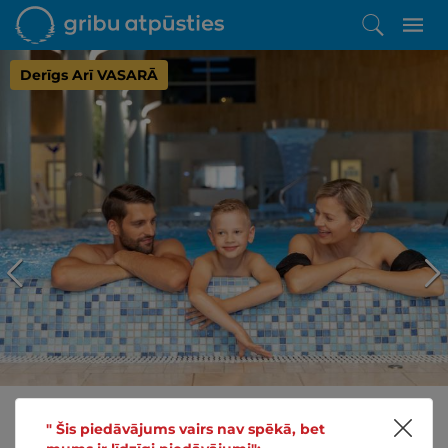
Derīgs Arī VASARĀ
" Šis piedāvājums vairs nav spēkā, bet