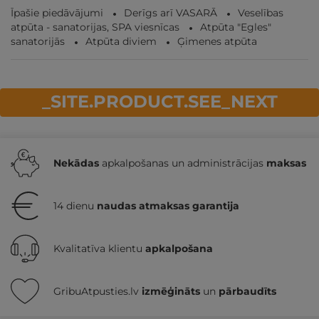
Īpašie piedāvājumi
Derīgs arī VASARĀ
Veselības
atpūta - sanatorijas, SPA viesnīcas
Atpūta "Egles"
sanatorijās
Atpūta diviem
Ģimenes atpūta
_SITE.PRODUCT.SEE_NEXT
Nekādas
apkalpošanas un administrācijas
maksas
14 dienu
naudas atmaksas garantija
Kvalitatīva klientu
apkalpošana
GribuAtpusties.lv
izmēģināts
un
pārbaudīts