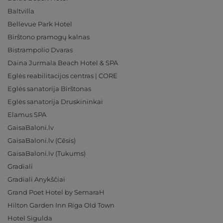
Baltvilla
Bellevue Park Hotel
Birštono pramogų kalnas
Bistrampolio Dvaras
Daina Jurmala Beach Hotel & SPA
Eglės reabilitacijos centras | CORE
Eglės sanatorija Birštonas
Eglės sanatorija Druskininkai
Elamus SPA
GaisaBaloni.lv
GaisaBaloni.lv (Cēsis)
GaisaBaloni.lv (Tukums)
Gradiali
Gradiali Anykščiai
Grand Poet Hotel by SemaraH
Hilton Garden Inn Riga Old Town
Hotel Sigulda