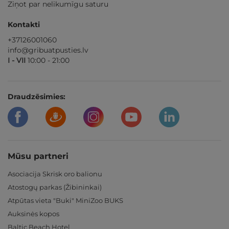
Ziņot par nelikumīgu saturu
Kontakti
+37126001060
info@gribuatpusties.lv
I - VII
10:00 - 21:00
Draudzēsimies:
Mūsu partneri
Asociacija Skrisk oro balionu
Atostogų parkas (Žibininkai)
Atpūtas vieta "Buki" MiniZoo BUKS
Auksinės kopos
Baltic Beach Hotel