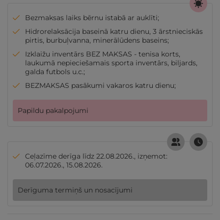
Bezmaksas laiks bērnu istabā ar auklīti;
Hidrorelaksācija baseinā katru dienu, 3 ārstnieciskās
pirtis, burbuļvanna, minerālūdens baseins;
Izklaižu inventārs BEZ MAKSAS - tenisa korts,
laukumā nepieciešamais sporta inventārs, biljards,
galda futbols u.c.;
BEZMAKSAS pasākumi vakaros katru dienu;
Papildu pakalpojumi
Ceļazīme derīga līdz 22.08.2026., izņemot:
06.07.2026., 15.08.2026.
Derīguma termiņš un nosacījumi