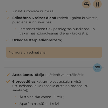
2 naktis izvēlētā numurā;
Ēdināšana 3 reizes dienā
(zviedru galda brokastis,
pusdiena sun vakariņas);
Ierašanās dienā tiek pasniegtas pusdienas un
vakariņas, izbraukšanas dienā - brokastis;
Uzkodas starp ēdienreizēm
;
Numurs un ēdināšana
Ārsta konsultācija
(klātienē vai attālināti);
6 procedūras
katram pieaugušajam visā
uzturēšanās laikā (nosaka ārsts no procedūru
saraksta);
Ārstnieciskā vanna - 1 reizi;
Aparāta masāža - 1 reizi;