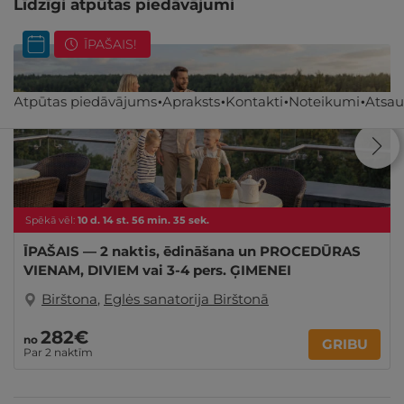
Līdzīgi atpūtas piedāvājumi
ĪPAŠAIS!
Atpūtas piedāvājums
Apraksts
Kontakti
Noteikumi
Atsa
Spēkā vēl:
10
d.
14
st.
56
min.
34
sek.
ĪPAŠAIS — 2 naktis, ēdināšana un PROCEDŪRAS
VIENAM, DIVIEM vai 3-4 pers. ĢIMENEI
Birštona
,
Eglės sanatorija Birštonā
282€
no
GRIBU
Par 2 naktīm