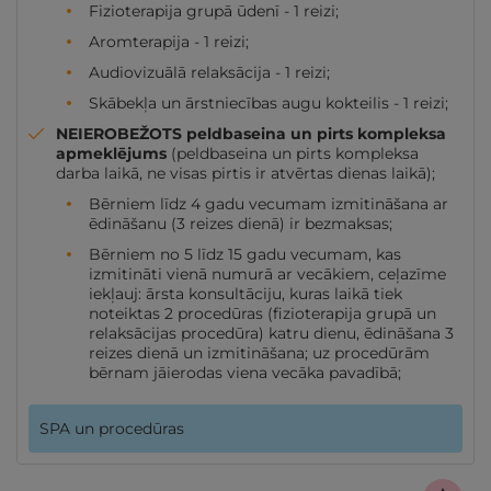
Fizioterapija grupā ūdenī - 1 reizi;
Aromterapija - 1 reizi;
Audiovizuālā relaksācija - 1 reizi;
Skābekļa un ārstniecības augu kokteilis - 1 reizi;
NEIEROBEŽOTS peldbaseina un pirts kompleksa
apmeklējums
(peldbaseina un pirts kompleksa
darba laikā, ne visas pirtis ir atvērtas dienas laikā);
Bērniem līdz 4 gadu vecumam izmitināšana ar
ēdināšanu (3 reizes dienā) ir bezmaksas;
Bērniem no 5 līdz 15 gadu vecumam, kas
izmitināti vienā numurā ar vecākiem, ceļazīme
iekļauj: ārsta konsultāciju, kuras laikā tiek
noteiktas 2 procedūras (fizioterapija grupā un
relaksācijas procedūra) katru dienu, ēdināšana 3
reizes dienā un izmitināšana; uz procedūrām
bērnam jāierodas viena vecāka pavadībā;
SPA un procedūras