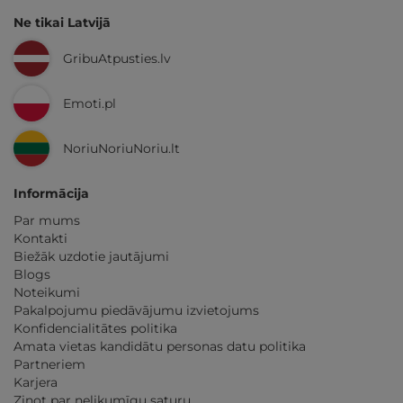
Ne tikai Latvijā
GribuAtpusties.lv
Emoti.pl
NoriuNoriuNoriu.lt
Informācija
Par mums
Kontakti
Biežāk uzdotie jautājumi
Blogs
Noteikumi
Pakalpojumu piedāvājumu izvietojums
Konfidencialitātes politika
Amata vietas kandidātu personas datu politika
Partneriem
Karjera
Ziņot par nelikumīgu saturu