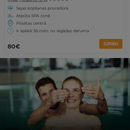
Sejas kopšanas procedūra
Atpūta SPA zonā
Pilsētas centrā
Ir spēkā 36 mēn. no iegādes datuma
GRIBU
80€