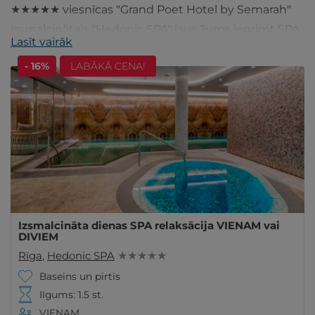
★★★★★ viesnīcas "Grand Poet Hotel by Semarah"
izsmalcinātais "Hedonic SPA" ļaus Jums iegrimt SPA
Lasīt vairāk
labsajūtas pasaulē līdz pirkstu galiņiem!
- 16%
LABĀKĀ CENA!
Izsmalcināta dienas SPA relaksācija VIENAM vai
DIVIEM
Rīga
,
Hedonic SPA
★ ★ ★ ★ ★
Baseins un pirtis
Ilgums: 1.5 st.
VIENAM