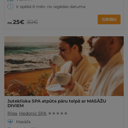
Ir spēkā 6 mēn. no iegādes datuma
GRIBU
25€
30€
no
Jutekliska SPA atpūta pāru telpā ar MASĀŽU
DIVIEM
Rīga
,
Hedonic SPA
★ ★ ★ ★ ★
Masāža