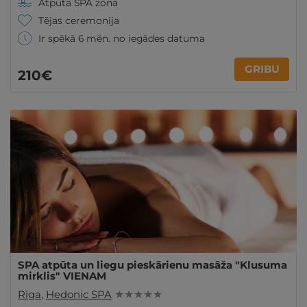
Atpūta SPA zonā
Tējas ceremonija
Ir spēkā 6 mēn. no iegādes datuma
GRIBU
210€
SPA atpūta un liegu pieskārienu masāža "Klusuma
mirklis" VIENAM
Rīga
,
Hedonic SPA
★ ★ ★ ★ ★