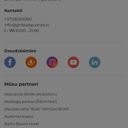
Kontakti
+37126001060
info@gribuatpusties.lv
I - VII
10:00 - 21:00
Draudzēsimies:
Mūsu partneri
Asociacija Skrisk oro balionu
Atostogų parkas (Žibininkai)
Atpūtas vieta "Buki" MiniZoo BUKS
Auksinės kopos
Baltic Beach Hotel