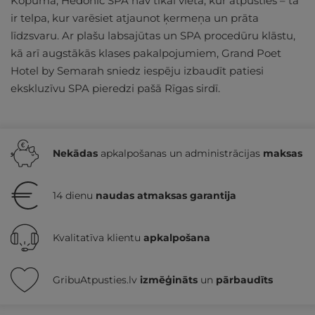
Kopumā, Hedonic SPA nav tikai vieta, kur atpūsties – tā
ir telpa, kur varēsiet atjaunot ķermeņa un prāta
līdzsvaru. Ar plašu labsajūtas un SPA procedūru klāstu,
kā arī augstākās klases pakalpojumiem, Grand Poet
Hotel by Semarah sniedz iespēju izbaudīt patiesi
ekskluzīvu SPA pieredzi pašā Rīgas sirdī.
Nekādas
apkalpošanas un administrācijas
maksas
14 dienu
naudas atmaksas garantija
Kvalitatīva klientu
apkalpošana
GribuAtpusties.lv
izmēģināts
un
pārbaudīts