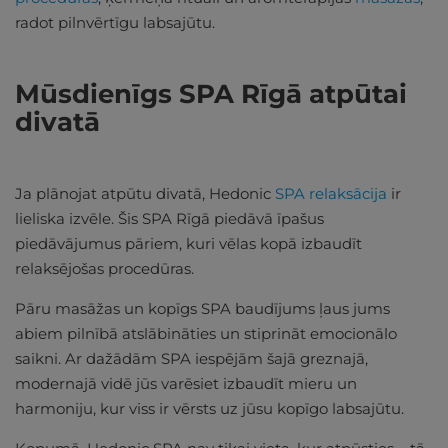
radot pilnvērtīgu labsajūtu.
Mūsdienīgs SPA Rīgā atpūtai
divatā
Ja plānojat atpūtu divatā, Hedonic
SPA relaksācija
ir
lieliska izvēle. Šis SPA Rīgā piedāvā īpašus
piedāvājumus pāriem, kuri vēlas kopā izbaudīt
relaksējošas procedūras.
Pāru masāžas un kopīgs SPA baudījums ļaus jums
abiem pilnībā atslābināties un stiprināt emocionālo
saikni. Ar dažādām SPA iespējām šajā greznajā,
modernajā vidē jūs varēsiet izbaudīt mieru un
harmoniju, kur viss ir vērsts uz jūsu kopīgo labsajūtu.