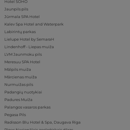
Hotel SOHO
Jaunpils pils
Jūrmala SPA Hotel
Kalev Spa Hotel and Waterpark
Labirintų parkas
Lielupe Hotel by SemaraH
Lindenhoff - Liepas muiža
LVM Jaunmoku pils
Meresuu SPA Hotel
Mālpils muiža
Mārcienas muiža
Nurmuižas pils
Padangių nuotykiai
Padures Muiža
Palangos vasaros parkas
Pegasa Pils
Radisson Blu Hotel & Spa, Daugava Riga
Rīgas Nacionālais zooloģiskais dārzs