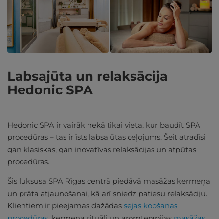
Labsajūta un relaksācija
Hedonic SPA
Hedonic SPA ir vairāk nekā tikai vieta, kur baudīt SPA
procedūras – tas ir īsts labsajūtas ceļojums. Šeit atradīsi
gan klasiskas, gan inovatīvas relaksācijas un atpūtas
procedūras.
Šis luksusa SPA Rīgas centrā piedāvā masāžas ķermeņa
un prāta atjaunošanai, kā arī sniedz patiesu relaksāciju.
Klientiem ir pieejamas dažādas
sejas kopšanas
procedūras
, ķermeņa rituāli un aromterapijas
masāžas
,