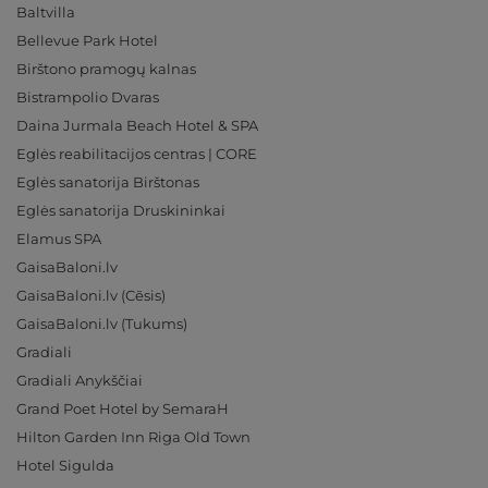
Baltvilla
Bellevue Park Hotel
Birštono pramogų kalnas
Bistrampolio Dvaras
Daina Jurmala Beach Hotel & SPA
Eglės reabilitacijos centras | CORE
Eglės sanatorija Birštonas
Eglės sanatorija Druskininkai
Elamus SPA
GaisaBaloni.lv
GaisaBaloni.lv (Cēsis)
GaisaBaloni.lv (Tukums)
Gradiali
Gradiali Anykščiai
Grand Poet Hotel by SemaraH
Hilton Garden Inn Riga Old Town
Hotel Sigulda