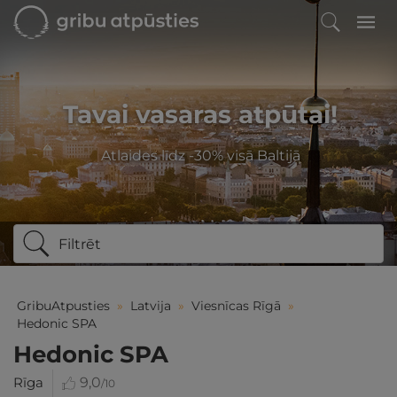
Tavai vasaras atpūtai!
Atlaides līdz -30% visā Baltijā
Filtrēt
GribuAtpusties
»
Latvija
»
Viesnīcas Rīgā
»
Hedonic SPA
Hedonic SPA
Rīga
9,0
/10