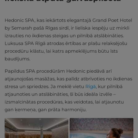
Hedonic SPA, kas iekārtots elegantajā Grand Poet Hotel
by Semarah pašā Rīgas sirdī, ir lieliska iespēju uz mirkli
izrauties no ikdienas steigas un pilnībā atslābināties.
Luksusa SPA Rīgā atrodas ērtības ar plašu relaksējošu
procedūru klāstu, lai katrs apmeklējums būtu īsts
baudījums.
Papildus SPA procedūrām Hedonic piedāvā arī
atjaunojošas masāžas, kas palīdz atbrīvoties no ikdienas
stresa un spriedzes. Ja meklē vietu
Rīgā
, kur pilnībā
atjaunoties un atslābināties, šī būs ideāla izvēle –
izsmalcinātas procedūras, kas veidotas, lai atjaunotu
gan ķermeņa, gan prāta harmoniju.