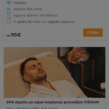
Masāža
Atpūta SPA zonā
Ilgums: 60min. VAI 90min.
Ir spēkā 36 mēn. no iegādes datuma
GRIBU
95€
no
SPA atpūta un sejas kopšanas procedūra VIENAM
Rīga
,
Hedonic SPA
★ ★ ★ ★ ★