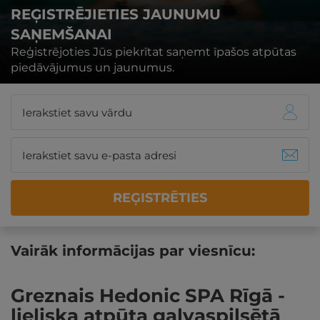
REĢISTRĒJIETIES JAUNUMU
SAŅEMŠANAI
Reģistrējoties Jūs piekrītat saņemt īpašos atpūtas
piedāvājumus un jaunumus.
REĢISTRĒTIES
Vairāk informācijas par viesnīcu:
Greznais Hedonic SPA Rīgā -
lieliska atpūta galvaspilsētā