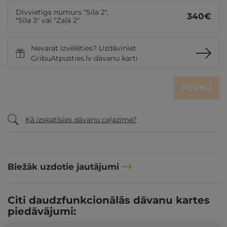
Divvietīgs numurs "Sila 2",
340
€
"Sila 3" vai "Zaļā 2"
Nevarat izvēlēties? Uzdāviniet
GribuAtpusties.lv dāvanu karti
PĒRKU
Kā izskatīsies dāvanu ceļazīme?
Biežāk uzdotie jautājumi
Citi daudzfunkcionālās dāvanu kartes
piedāvājumi: