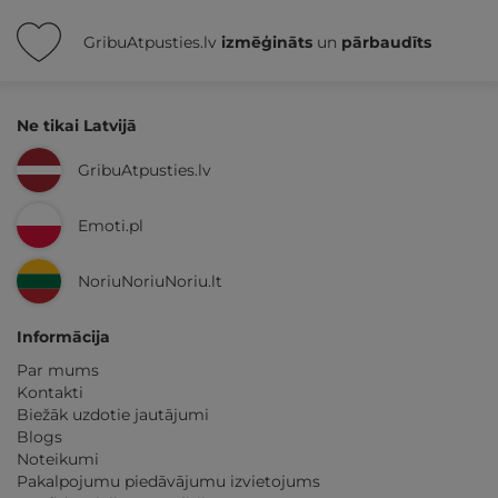
GribuAtpusties.lv
izmēģināts
un
pārbaudīts
Ne tikai Latvijā
GribuAtpusties.lv
Emoti.pl
NoriuNoriuNoriu.lt
Informācija
Par mums
Kontakti
Biežāk uzdotie jautājumi
Blogs
Noteikumi
Pakalpojumu piedāvājumu izvietojums