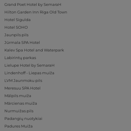
Grand Poet Hotel by SemaraH
Hilton Garden Inn Riga Old Town
Hotel Sigulda
Hotel SOHO
Jaunpils pils
Jūrmala SPA Hotel
Kalev Spa Hotel and Waterpark
Labirintų parkas
Lielupe Hotel by SemaraH
Lindenhoff - Liepas muiža
LVM Jaunmoku pils
Meresuu SPA Hotel
Mālpils muiža
Mārcienas muiža
Nurmuižas pils
Padangių nuotykiai
Padures Muiža