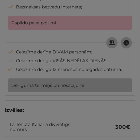
Bezmaksas bezvadu internets;
Papildu pakalpojumi
Ceļazīme derīga DIVĀM personām;
Ceļazīme derīga VISĀS NEDĒĻAS DIENĀS;
Ceļazīme derīga 12 mēnešus no iegādes datuma.
Derīguma termiņš un nosacījumi
Izvēles:
La Tenuta Italiana divvietīgs
300
€
numurs