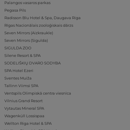
Palangos vasaros parkas
Pegasa Pils
Radisson Blu Hotel & Spa, Daugava Riga
Rīgas Nacionālais zooloģiskais dārzs
Seven Mirrors (Aizkraukle)
Seven Mirrors (Sigulda)
SIGULDA ZOO
Silene Resort & SPA
SODELIŠKIŲ DVARO SODYBA
SPA Hotel Ezeri
Sventes Muiža
Tallinn Viimsi SPA
Ventspils Olimpiskā centra viesnīca
Vilnius Grand Resort
Vytautas Mineral SPA
Wagenküll Lossispaa
Wellton Riga Hotel & SPA