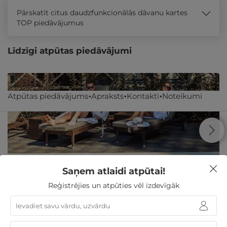
Pārskatīt citus daudzfunkcionālās dāvanu kartes
TOP piedāvājumus
Līdzīgi atpūtas piedāvājumi
Atpūtas piedāvājums
Apraksts
Kontakti
Noteikumi
Saņem atlaidi atpūtai!
Reģistrējies un atpūties vēl izdevīgāk
1 nakts ar SPA atpūtu, MASĀŽA, Prosecco + augļi
numurā DIVIEM
Daugavpils nov.
,
Silene Resort & SPA
★ ★ ★ ★