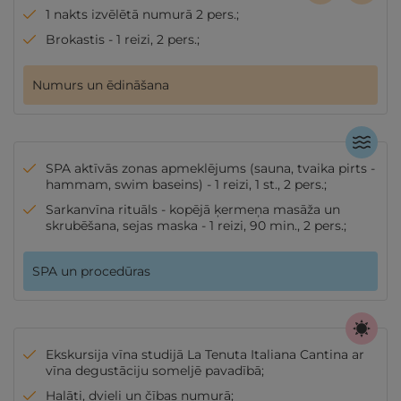
1 nakts izvēlētā numurā 2 pers.;
Brokastis - 1 reizi, 2 pers.;
Numurs un ēdināšana
SPA aktīvās zonas apmeklējums (sauna, tvaika pirts -
hammam, swim baseins) - 1 reizi, 1 st., 2 pers.;
Sarkanvīna rituāls - kopējā ķermeņa masāža un
skrubēšana, sejas maska - 1 reizi, 90 min., 2 pers.;
SPA un procedūras
Ekskursija vīna studijā La Tenuta Italiana Cantina ar
vīna degustāciju someljē pavadībā;
Halāti, dvieļi un čības numurā;