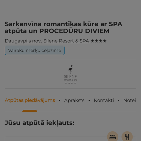
Sarkanvīna romantikas kūre ar SPA
atpūta un PROCEDŪRU DIVIEM
Daugavpils nov.
,
Silene Resort & SPA
★ ★ ★ ★
Vairāku mērķu ceļazīme
Atpūtas piedāvājums
Apraksts
Kontakti
Noteik
Jūsu atpūtā iekļauts: