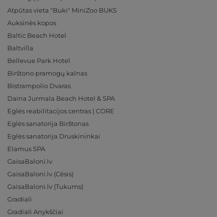
Atpūtas vieta "Buki" MiniZoo BUKS
Auksinės kopos
Baltic Beach Hotel
Baltvilla
Bellevue Park Hotel
Birštono pramogų kalnas
Bistrampolio Dvaras
Daina Jurmala Beach Hotel & SPA
Eglės reabilitacijos centras | CORE
Eglės sanatorija Birštonas
Eglės sanatorija Druskininkai
Elamus SPA
GaisaBaloni.lv
GaisaBaloni.lv (Cēsis)
GaisaBaloni.lv (Tukums)
Gradiali
Gradiali Anykščiai