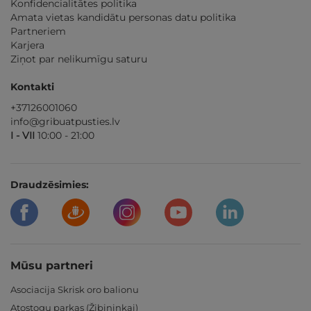
Konfidencialitātes politika
Amata vietas kandidātu personas datu politika
Partneriem
Karjera
Ziņot par nelikumīgu saturu
Kontakti
+37126001060
info@gribuatpusties.lv
I - VII
10:00 - 21:00
Draudzēsimies:
Mūsu partneri
Asociacija Skrisk oro balionu
Atostogų parkas (Žibininkai)