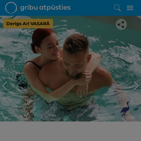
Derīgs Arī VASARĀ
Iepatikās šis piedāvājums?
Līdz brīnišķīgai atpūtai atlikuši tikai daži soļi
PĒRKU