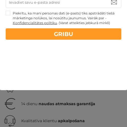
GRIBU
219€
Piekrītu, ka mani personas dati (e-pasts) tiks apstrādāti tiešā
par nakti
mārketinga nolūkos, lai nosūtītu jaunumus. Vairāk par -
Konfidencialitātes politiku
.
(Varat atteikties jebkurā mirklī)
GRIBU
Atpūtai Valentīndienā
Atpūta Lieldienu brīvdienās
Atpūta maija brīvdienās
Veselības atpūta - sanatorijas,
SPA viesnīcas
Atpūta diviem
Atpūta Latvijā
Atpūta pie ezera
Nekādas
apkalpošanas un administrācijas
maksas
14 dienu
naudas atmaksas garantija
Kvalitatīva klientu
apkalpošana