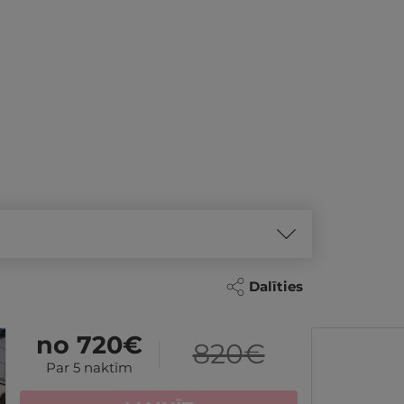
Dalīties
REZER
no 720
€
820
€
Par 5 naktīm