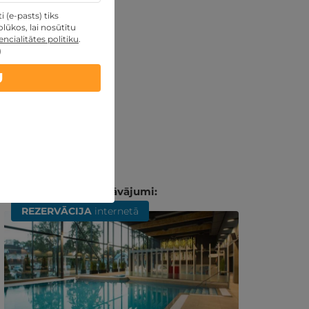
 (e-pasts) tiks
lūkos, lai nosūtītu
ncialitātes politiku
.
)
U
Līdzīgi atpūtas piedāvājumi:
REZERVĀCIJA
internetā