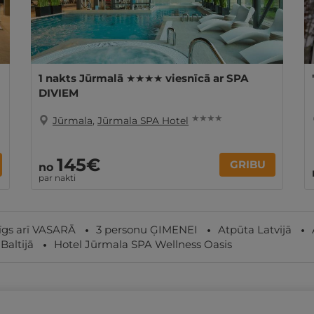
1 nakts Jūrmalā ★★★★ viesnīcā ar SPA
DIVIEM
★ ★ ★ ★
Jūrmala
,
Jūrmala SPA Hotel
145€
GRIBU
no
par nakti
īgs arī VASARĀ
3 personu ĢIMENEI
Atpūta Latvijā
Baltijā
Hotel Jūrmala SPA Wellness Oasis