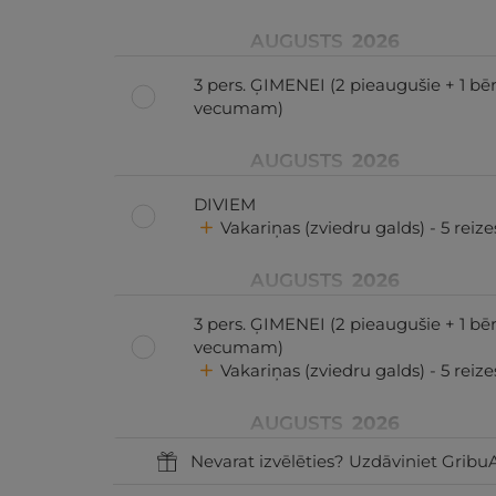
AUGUSTS
2026
3 pers. ĢIMENEI (2 pieaugušie + 1 bēr
vecumam)
AUGUSTS
2026
DIVIEM
Vakariņas (zviedru galds) - 5 reizes
AUGUSTS
2026
3 pers. ĢIMENEI (2 pieaugušie + 1 bēr
vecumam)
Vakariņas (zviedru galds) - 5 reizes
AUGUSTS
2026
Nevarat izvēlēties? Uzdāviniet GribuA