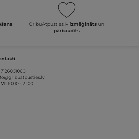
ošana
GribuAtpusties.lv
izmēģināts
un
pārbaudīts
ontakti
37126001060
nfo@gribuatpusties.lv
- VII
10:00 - 21:00