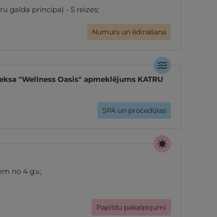
u galda principa) - 5 reizes;
Numurs un ēdināšana
leksa "Wellness Oasis" apmeklējums KATRU
SPA un procedūras
m no 4 g.v.;
Papildu pakalpojumi