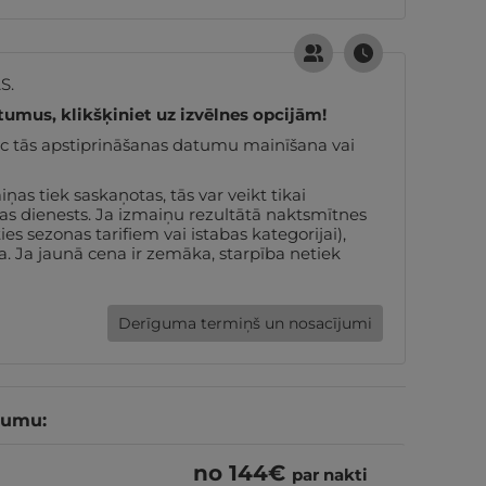
S.
tumus, klikšķiniet uz izvēlnes opcijām!
pēc tās apstiprināšanas datumu mainīšana vai
s tiek saskaņotas, tās var veikt tikai
nas dienests. Ja izmaiņu rezultātā naktsmītnes
s sezonas tarifiem vai istabas kategorijai),
. Ja jaunā cena ir zemāka, starpība netiek
Derīguma termiņš un nosacījumi
tumu:
no
144
€
par nakti