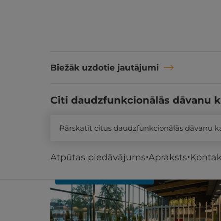
Biežāk uzdotie jautājumi
Citi daudzfunkcionālās dāvanu k
Pārskatīt citus daudzfunkcionālās dāvanu 
Līdzīgi atpūtas piedāvājumi
Atpūtas piedāvājums
Apraksts
Kontak
REZERVĀCIJA
internetā