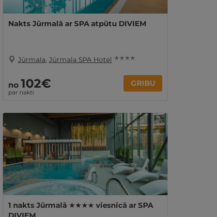
Nakts Jūrmalā ar SPA atpūtu DIVIEM
★ ★ ★ ★
Jūrmala
,
Jūrmala SPA Hotel
102€
GRIBU
no
par nakti
1 nakts Jūrmalā ★★★★ viesnīcā ar SPA
DIVIEM