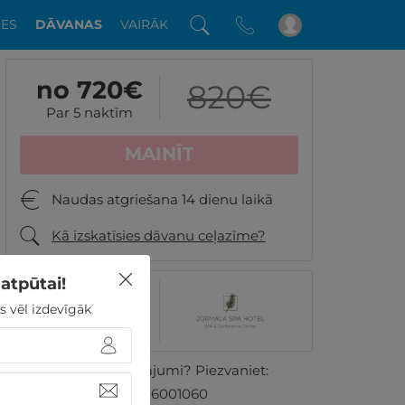
DES
DĀVANAS
VAIRĀK
no 720
€
820
€
Par 5 naktīm
MAINĪT
Naudas atgriešana 14 dienu laikā
Kā izskatīsies dāvanu ceļazīme?
atpūtai!
8.6
s vēl izdevīgāk
759 GribuAtpusties.lv
klientu vērtējumi
Vai ir kādi jautājumi? Piezvaniet:
+371 26001060