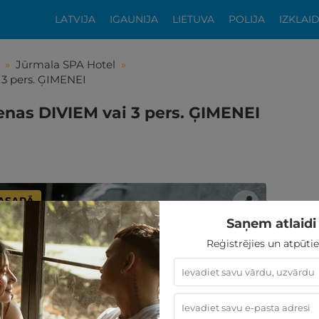
LATVIJA
IGAUNIJA
LIETUVA
POLIJA
IZKLAI
»
Jūrmala SPA Hotel
»
 3 pers. ĢIMENEI
enas DIVIEM vai 3 pers. ĢIMENEI
VASARĀ
Saņem atlaidi 
Reģistrējies un atpūtie
tikās šis piedāvājums?
ķīgai atpūtai atlikuši tikai daži soļi