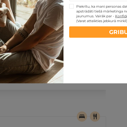
Piekrītu, ka mani personas dati
apstrādāti tiešā mārketinga no
jaunumus. Vairāk par -
Konfide
(Varat atteikties jebkurā mirklī
GRIB
PĒRKU
ontakti
Noteikumi
Atsauksmes