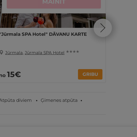
MAINĪT
"Jūrmala SPA Hotel" DĀVANU KARTE
1 nakts
pers. Ģ
★ ★ ★ ★
Jūrmala
,
Jūrmala SPA Hotel
Jūrma
21
15€
no
GRIBU
no
par nakti
Atpūta diviem
Ģimenes atpūta