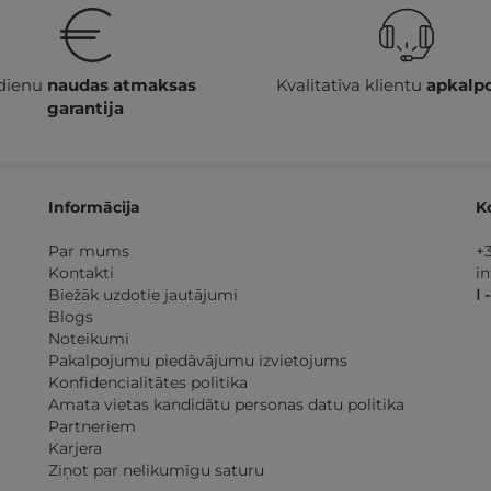
 dienu
naudas atmaksas
Kvalitatīva klientu
apkalp
garantija
Informācija
K
Par mums
+
Kontakti
i
Biežāk uzdotie jautājumi
I 
Blogs
Noteikumi
Pakalpojumu piedāvājumu izvietojums
Konfidencialitātes politika
Amata vietas kandidātu personas datu politika
Partneriem
Karjera
Ziņot par nelikumīgu saturu