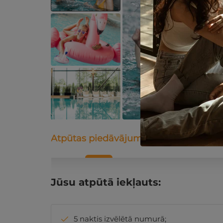
Atpūtas piedāvājums
Apraksts
K
Jūsu atpūtā iekļauts:
5 naktis izvēlētā numurā;