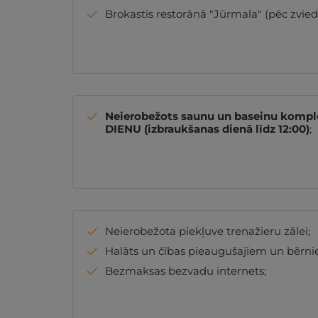
Brokastis restorānā "Jūrmala" (pēc zviedr
Neierobežots saunu un baseinu komp
DIENU (izbraukšanas dienā līdz 12:00)
;
Neierobežota piekļuve trenažieru zālei;
Halāts un čības pieaugušajiem un bērnie
Bezmaksas bezvadu internets;