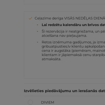
Ceļazīme derīga VISĀS NEDĒĻAS DIENĀ
Lai redzētu kalendāru un brīvos da
Šī rezervācija ir neatgriežama, un 
atcelšana nav pieļaujama.
Retos izņēmuma gadījumos, ja izmaiņa
gribuatpusties.lv klientu apkalpoša
cena ir augstāka (piemēram, mainotie
klientam ir jāpiemaksā cenu starpība
atmaksāta.
Izvēlieties piedāvājumu un ierašanās da
DIVIEM