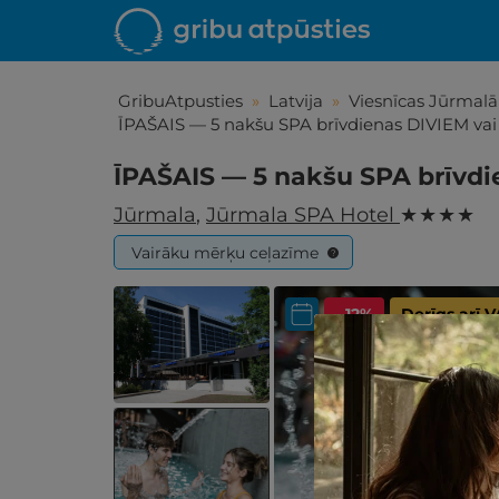
GribuAtpusties
»
Latvija
»
Viesnīcas Jūrmalā
ĪPAŠAIS — 5 nakšu SPA brīvdienas DIVIEM vai
ĪPAŠAIS — 5 nakšu SPA brīvdi
Jūrmala
,
Jūrmala SPA Hotel
★ ★ ★ ★
Vairāku mērķu ceļazīme
?
- 12%
Derīgs arī 
Iepa
Līdz brīniš