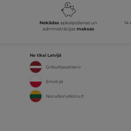
Nekādas
apkalpošanas un
14
administrācijas
maksas
Ne tikai Latvijā
GribuAtpusties.lv
Emoti.pl
NoriuNoriuNoriu.lt