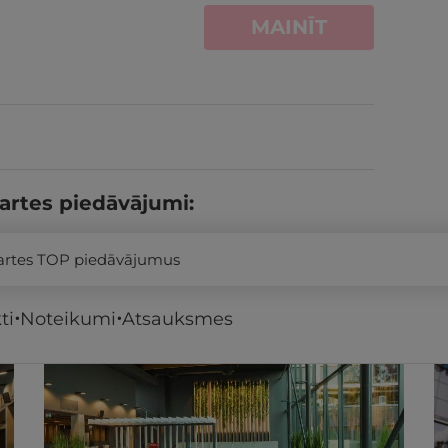
MAINĪT
artes piedāvājumi:
kartes TOP piedāvājumus
ti
Noteikumi
Atsauksmes