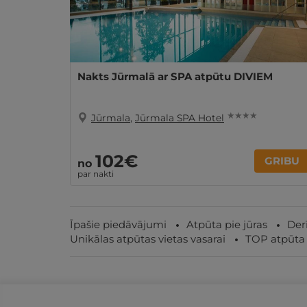
Nakts Jūrmalā ar SPA atpūtu DIVIEM
★ ★ ★ ★
Jūrmala
,
Jūrmala SPA Hotel
102€
GRIBU
no
par nakti
Īpašie piedāvājumi
Atpūta pie jūras
Der
Unikālas atpūtas vietas vasarai
TOP atpūta 