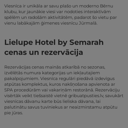
Viesnīca ir unikāla ar savu plašo un moderno Bērnu
klubu, kur jaunākie viesi var nodoties interaktīvām
spēlēm un radošām aktivitātēm, padarot šo vietu par
vienu labākajām ģimenes viesnīcu Jūrmalā.
Lielupe Hotel by Semarah
cenas un rezervācija
Rezervācijas cenas mainās atkarībā no sezonas,
izvēlētās numura kategorijas un iekļautajiem
pakalpojumiem. Viesnīca regulāri piedāvā izdevīgus
atpūtas komplektus, kuros nakšņošana apvienota ar
SPA procedūrām vai vakariņām restorānā. Rezervāciju
visērtāk veikt tiešsaistē vietnē gribuatpusties.lv, savukārt
viesnīcas dāvanu karte būs lieliska dāvana, lai
palutinātu savus tuviniekus ar neaizmirstamu atpūtu
pie jūras.