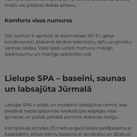
mežu vai pilsētas dabas ainavu.
Komforts visos numuros
Visi numuri ir aprīkoti ar bezmaksas Wi-Fi, gaisa
kondicionieri, plakanā ekrāna televizoru, sefu un privātu
vannas istabu. Viesi īpaši uzteic numuru mājīgo
iekārtojumu un mierīgo apkārtējo vidi.
Lielupe SPA – baseini, saunas
un labsajūta Jūrmalā
Lielupe SPA ir plašs un moderns labsajūtas centrs, kas
piedāvā nepārspējamas relaksācijas iespējas visai
ģimenei un palīdz pilnībā aizmirst ikdienas steigu.
Kompleksā atrodas 25 metrus garš lielais peldbaseins ar
kaskādēm, siltais bērnu baseins ar strūklaku un džakuzi