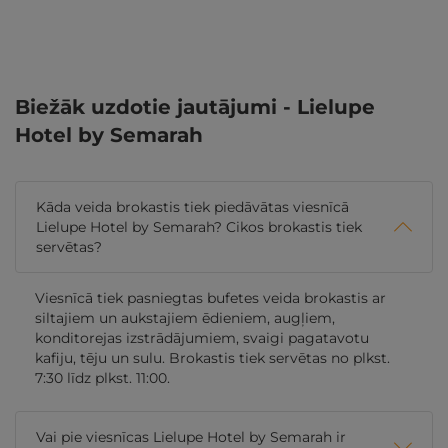
Biežāk uzdotie jautājumi - Lielupe
Hotel by Semarah
Kāda veida brokastis tiek piedāvātas viesnīcā
Lielupe Hotel by Semarah? Cikos brokastis tiek
servētas?
Viesnīcā tiek pasniegtas bufetes veida brokastis ar
siltajiem un aukstajiem ēdieniem, augļiem,
konditorejas izstrādājumiem, svaigi pagatavotu
kafiju, tēju un sulu. Brokastis tiek servētas no plkst.
7:30 līdz plkst. 11:00.
Vai pie viesnīcas Lielupe Hotel by Semarah ir