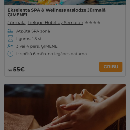
Ekselenta SPA & Wellness atslodze Jūrmalā
ĢIMENEI
Jūrmala
,
Lielupe Hotel by Semarah
★ ★ ★ ★
Atpūta SPA zonā
Ilgums: 1,5 st.
3 vai 4 pers. ĢIMENEI
Ir spēkā 6 mēn. no iegādes datuma
GRIBU
55€
no