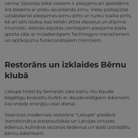
vanna. Sezonas laikā viesiem ir pieejams arī apsildāms
āra baseins ar plašu sauļošanās zonu. Viesu pašsajūtas
uzlabošanai pieejamas somu pirts un turku tvaika pirts,
kā arī sāls istaba, kas lieliski attīra elpceļus un stiprina
imunitāti. Aktīvās atpūtas cienītājiem pieejama plaša
sporta zāle ar mūsdienīgiem Technogym trenažieriem
un aprīkojumu funkcionālajiem treniņiem.
Restorāns un izklaides Bērnu
klubā
Lielupe Hotel by Semarah viesi katru rītu bauda
bagātīgu brokastu bufeti ar daudzveidīgiem ēdieniem,
kas sniedz enerģiju visai dienai.
Viesnīcas modernais restorāns "Lielupe" piedāvā
izsmalcinātus starptautiskās un Latvijas virtuves
ēdienus, kulināros sezonas šedevrus un īpaši izstrādātu
bērnu ēdienkarti.