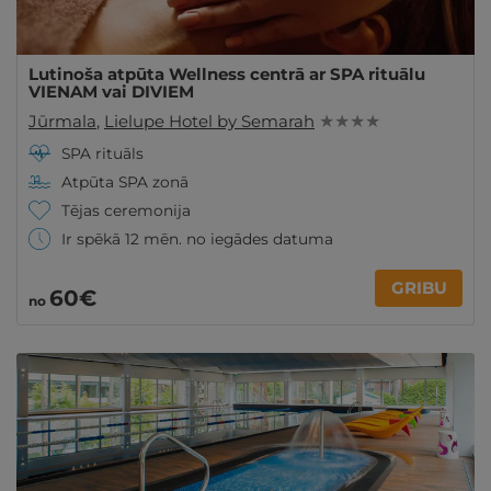
Lutinoša atpūta Wellness centrā ar SPA rituālu
VIENAM vai DIVIEM
Jūrmala
,
Lielupe Hotel by Semarah
★ ★ ★ ★
SPA rituāls
Atpūta SPA zonā
Tējas ceremonija
Ir spēkā 12 mēn. no iegādes datuma
GRIBU
60€
no