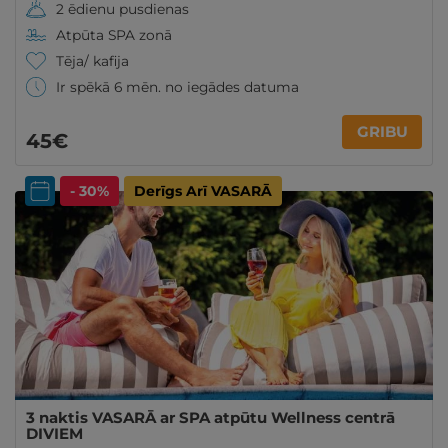
2 ēdienu pusdienas
Atpūta SPA zonā
Tēja/ kafija
Ir spēkā 6 mēn. no iegādes datuma
GRIBU
45€
- 30%
Derīgs Arī VASARĀ
3 naktis VASARĀ ar SPA atpūtu Wellness centrā
DIVIEM