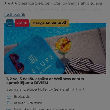
★★★★ viesnīca Lielupe Hotel by Semarah piedāvā
brīnišķīgu atpūtu. Izbaudiet SPA, sāls istabu, pirtis
Lasīt vairāk
un 25m baseinu! Semarah Hotel Lielupe Jūs jau
- 29%
Derīgs Arī VASARĀ
gaida!
1, 2 vai 3 nakšu atpūta ar Wellness centra
apmeklējumu DIVIEM
Jūrmala
,
Lielupe Hotel by Semarah
★ ★ ★ ★
Brokastis
Atpūta SPA zonā
Neierobežota piekļuva āra baseinam