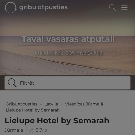
Tavai vasaras atpūtai!
Atlaides līdz -30% visā Baltijā
Filtrēt
GribuAtpusties
»
Latvija
»
Viesnīcas Jūrmalā
»
Lielupe Hotel by Semarah
Lielupe Hotel by Semarah
Jūrmala
8,7
/10