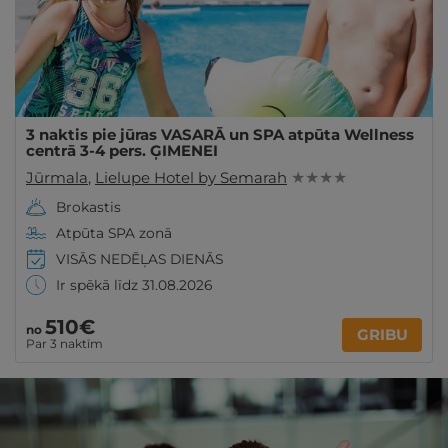
3 naktis pie jūras VASARĀ un SPA atpūta Wellness
centrā 3-4 pers. ĢIMENEI
Jūrmala
,
Lielupe Hotel by Semarah
★ ★ ★ ★
Brokastis
Atpūta SPA zonā
VISĀS NEDĒĻAS DIENĀS
Ir spēkā līdz 31.08.2026
510€
no
GRIBU
Par 3 naktīm