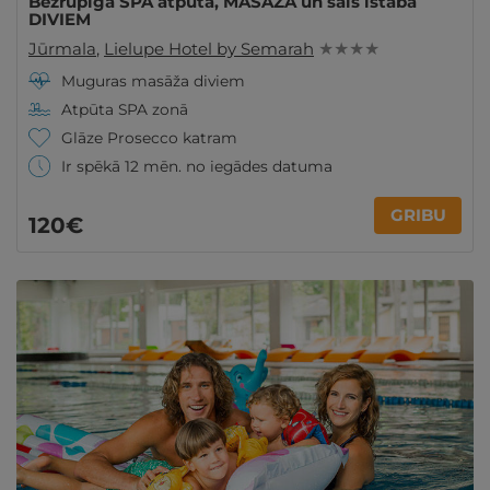
Bezrūpīga SPA atpūta, MASĀŽA un sāls istaba
DIVIEM
Jūrmala
,
Lielupe Hotel by Semarah
★ ★ ★ ★
Muguras masāža diviem
Atpūta SPA zonā
Glāze Prosecco katram
Ir spēkā 12 mēn. no iegādes datuma
GRIBU
120€