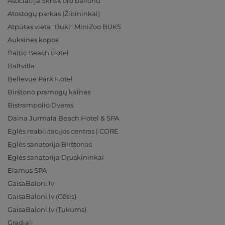
Asociacija Skrisk oro balionu
Atostogų parkas (Žibininkai)
Atpūtas vieta "Buki" MiniZoo BUKS
Auksinės kopos
Baltic Beach Hotel
Baltvilla
Bellevue Park Hotel
Birštono pramogų kalnas
Bistrampolio Dvaras
Daina Jurmala Beach Hotel & SPA
Eglės reabilitacijos centras | CORE
Eglės sanatorija Birštonas
Eglės sanatorija Druskininkai
Elamus SPA
GaisaBaloni.lv
GaisaBaloni.lv (Cēsis)
GaisaBaloni.lv (Tukums)
Gradiali