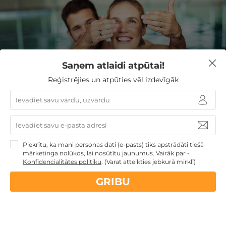
Saņem atlaidi atpūtai!
Reģistrējies un atpūties vēl izdevīgāk
REĢISTRĒJIETIES JAUNUMU
SAŅEMŠANAI
Reģistrējoties Jūs piekrītat saņemt īpašos atpūtas
piedāvājumus un jaunumus.
Piekrītu, ka mani personas dati (e-pasts) tiks apstrādāti tiešā
mārketinga nolūkos, lai nosūtītu jaunumus. Vairāk par -
Konfidencialitātes politiku
.
(Varat atteikties jebkurā mirklī)
GRIBU