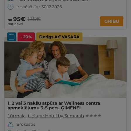
Ir spēkā līdz 30.12.2026
95€
135€
no
GRIBU
par nakti
- 20%
Derīgs Arī VASARĀ
1, 2 vai 3 nakšu atpūta ar Wellness centra
apmeklējumu 3-5 pers. ĢIMENEI
Jūrmala
,
Lielupe Hotel by Semarah
★ ★ ★ ★
Brokastis