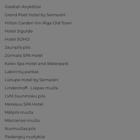
Gradiali Anykščiai
Grand Poet Hotel by SemaraH
Hilton Garden Inn Riga Old Town
Hotel Sigulda
Hotel SOHO
Jaunpils pils
Jūrmala SPA Hotel
Kalev Spa Hotel and Waterpark
Labirintų parkas
Lielupe Hotel by SemaraH
Lindenhoff - Liepas muiža
LVM Jaunmoku pils
Meresuu SPA Hotel
Mālpils muiža
Mārcienas muiža
Nurmuižas pils
Padangių nuotykiai