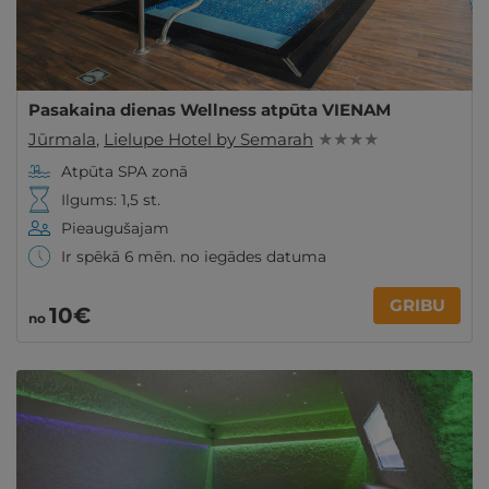
Pasakaina dienas Wellness atpūta VIENAM
Jūrmala
,
Lielupe Hotel by Semarah
★ ★ ★ ★
Atpūta SPA zonā
Ilgums: 1,5 st.
Pieaugušajam
Ir spēkā 6 mēn. no iegādes datuma
GRIBU
10€
no