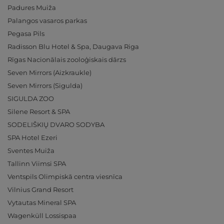
Padures Muiža
Palangos vasaros parkas
Pegasa Pils
Radisson Blu Hotel & Spa, Daugava Riga
Rīgas Nacionālais zooloģiskais dārzs
Seven Mirrors (Aizkraukle)
Seven Mirrors (Sigulda)
SIGULDA ZOO
Silene Resort & SPA
SODELIŠKIŲ DVARO SODYBA
SPA Hotel Ezeri
Sventes Muiža
Tallinn Viimsi SPA
Ventspils Olimpiskā centra viesnīca
Vilnius Grand Resort
Vytautas Mineral SPA
Wagenküll Lossispaa