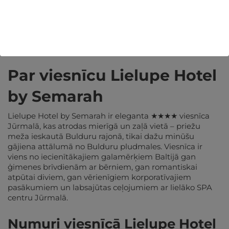
REĢISTRĒTIES
Vairāk informācijas par viesnīcu:
Par viesnīcu Lielupe Hotel
by Semarah
Lielupe Hotel by Semarah ir eleganta ★★★★ viesnīca
Jūrmalā, kas atrodas mierīgā un zaļā vietā – priežu
meža ieskautā Bulduru rajonā, tikai dažu minūšu
gājiena attālumā no Bulduru pludmales. Viesnīca ir
viens no iecienītākajiem galamērķiem Baltijā gan
ģimenes brīvdienām ar bērniem, gan romantiskai
atpūtai diviem, gan vērienīgiem korporatīvajiem
pasākumiem un labsajūtas ceļojumiem ar lielāko SPA
centru Jūrmalā.
Numuri viesnīcā Lielupe Hotel