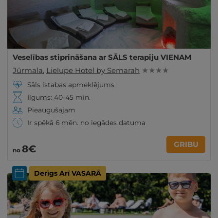
Veselības stiprināšana ar SĀLS terapiju VIENAM
Jūrmala
,
Lielupe Hotel by Semarah
★ ★ ★ ★
Sāls istabas apmeklējums
Ilgums: 40-45 min.
Pieaugušajam
Ir spēkā 6 mēn. no iegādes datuma
GRIBU
8€
no
Derīgs Arī VASARĀ