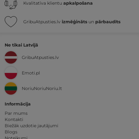
Kvalitatīva klientu
apkalpošana
GribuAtpusties.lv
izmēģināts
un
pārbaudīts
Ne tikai Latvijā
GribuAtpusties.lv
Emoti.pl
NoriuNoriuNoriu.lt
Informācija
Par mums
Kontakti
Biežāk uzdotie jautājumi
Blogs
Noteikumi