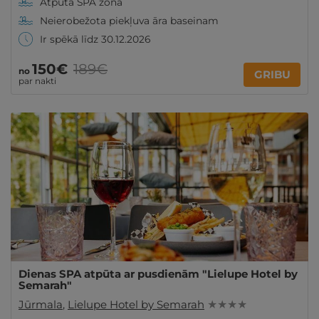
Atpūta SPA zonā
Neierobežota piekļuva āra baseinam
Ir spēkā līdz 30.12.2026
150€
189€
no
GRIBU
par nakti
Dienas SPA atpūta ar pusdienām "Lielupe Hotel by
Semarah"
Jūrmala
,
Lielupe Hotel by Semarah
★ ★ ★ ★