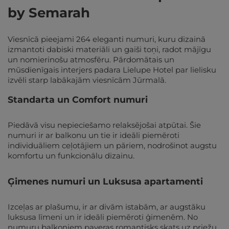
by Semarah
Viesnīcā pieejami 264 eleganti numuri, kuru dizainā
izmantoti dabiski materiāli un gaiši toņi, radot mājīgu
un nomierinošu atmosfēru. Pārdomātais un
mūsdienīgais interjers padara Lielupe Hotel par lielisku
izvēli starp labākajām viesnīcām Jūrmalā.
Standarta un Comfort numuri
Piedāvā visu nepieciešamo relaksējošai atpūtai. Šie
numuri ir ar balkonu un tie ir ideāli piemēroti
individuāliem ceļotājiem un pāriem, nodrošinot augstu
komfortu un funkcionālu dizainu.
Ģimenes numuri un Luksusa apartamenti
Izceļas ar plašumu, ir ar divām istabām, ar augstāku
luksusa līmeni un ir ideāli piemēroti ģimenēm. No
numuru balkoniem paveras romantisks skats uz priežu