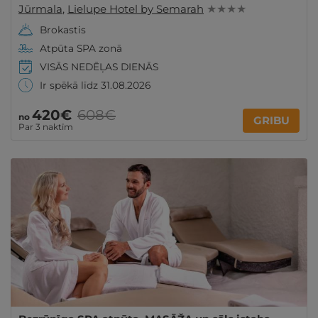
Jūrmala
,
Lielupe Hotel by Semarah
★ ★ ★ ★
Brokastis
Atpūta SPA zonā
VISĀS NEDĒĻAS DIENĀS
Ir spēkā līdz 31.08.2026
420€
608€
no
GRIBU
Par 3 naktīm