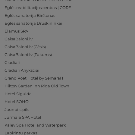
Eglės reabilitacijos centras | CORE
Eglės sanatorija Birštonas
Eglės sanatorija Druskininkai
Elamus SPA
GaisaBaloni.lv
GaisaBaloni.lv (Cēsis)
GaisaBaloni.lv (Tukums)
Gradiali
Gradiali Anykščiai
Grand Poet Hotel by SemaraH
Hilton Garden Inn Riga Old Town
Hotel Sigulda
Hotel SOHO
Jaunpils pils
Jūrmala SPA Hotel
Kalev Spa Hotel and Waterpark
Labirintų parkas