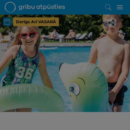
Derīgs Arī VASARĀ
Iepatikās šis piedāvājums?
Līdz brīnišķīgai atpūtai atlikuši tikai daži soļi
PĒRKU