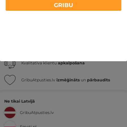
Atpūta Latvijā
GRIBU
Nekādas
apkalpošanas un administrācijas
maksas
14 dienu
naudas atmaksas garantija
Kvalitatīva klientu
apkalpošana
GribuAtpusties.lv
izmēģināts
un
pārbaudīts
Ne tikai Latvijā
GribuAtpusties.lv
Emoti.pl