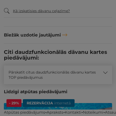
Kā izskatīsies dāvanu ceļazīme?
Biežāk uzdotie jautājumi
Citi daudzfunkcionālās dāvanu kartes
piedāvājumi:
Pārskatīt citus daudzfunkcionālās dāvanu kartes
TOP piedāvājumus
Līdzīgi atpūtas piedāvājumi
- 29%
REZERVĀCIJA
internetā
Atpūtas piedāvājums
Apraksts
Kontakti
Noteikumi
Atsa