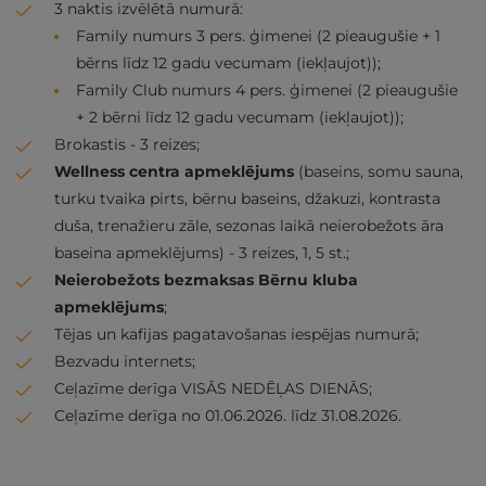
3 naktis izvēlētā numurā:
Family numurs 3 pers. ģimenei (2 pieaugušie + 1
bērns līdz 12 gadu vecumam (iekļaujot));
Family Club numurs 4 pers. ģimenei (2 pieaugušie
+ 2 bērni līdz 12 gadu vecumam (iekļaujot));
Brokastis - 3 reizes;
Wellness centra apmeklējums
(baseins, somu sauna,
turku tvaika pirts, bērnu baseins, džakuzi, kontrasta
duša, trenažieru zāle, sezonas laikā neierobežots āra
baseina apmeklējums) - 3 reizes, 1, 5 st.;
Neierobežots bezmaksas Bērnu kluba
apmeklējums
;
Tējas un kafijas pagatavošanas iespējas numurā;
Bezvadu internets;
Ceļazīme derīga VISĀS NEDĒĻAS DIENĀS;
Ceļazīme derīga no 01.06.2026. līdz 31.08.2026.