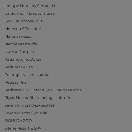
Lielupe Hotel by SemaraH
Lindenhoff - Liepas muiža
LVM Jaunmoku pils
Meresuu SPA Hotel
Mālpils muiža
Mārcienas muiža
Nurmuižas pils
Padangių nuotykiai
Padures Muiža
Palangos vasaros parkas
Pegasa Pils
Radisson Blu Hotel & Spa, Daugava Riga
Rīgas Nacionālais zooloģiskais dārzs
Seven Mirrors (Aizkraukle)
Seven Mirrors (Sigulda)
SIGULDA ZOO
Silene Resort & SPA