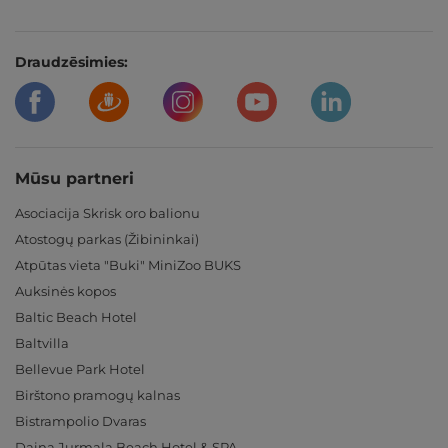
Draudzēsimies:
Mūsu partneri
Asociacija Skrisk oro balionu
Atostogų parkas (Žibininkai)
Atpūtas vieta "Buki" MiniZoo BUKS
Auksinės kopos
Baltic Beach Hotel
Baltvilla
Bellevue Park Hotel
Birštono pramogų kalnas
Bistrampolio Dvaras
Daina Jurmala Beach Hotel & SPA