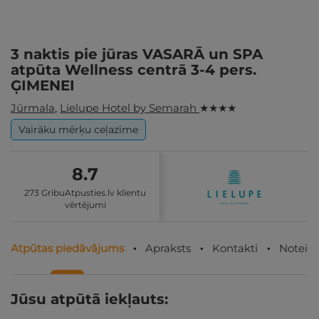
3 naktis pie jūras VASARĀ un SPA
atpūta Wellness centrā 3-4 pers.
ĢIMENEI
Jūrmala
,
Lielupe Hotel by Semarah
★ ★ ★ ★
Vairāku mērķu ceļazīme
8.7
273 GribuAtpusties.lv klientu
vērtējumi
Atpūtas piedāvājums
Apraksts
Kontakti
Noteik
Jūsu atpūtā iekļauts: