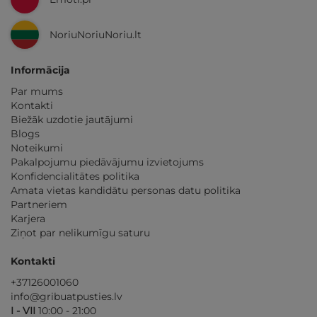
NoriuNoriuNoriu.lt
Informācija
Par mums
Kontakti
Biežāk uzdotie jautājumi
Blogs
Noteikumi
Pakalpojumu piedāvājumu izvietojums
Konfidencialitātes politika
Amata vietas kandidātu personas datu politika
Partneriem
Karjera
Ziņot par nelikumīgu saturu
Kontakti
+37126001060
info@gribuatpusties.lv
I - VII
10:00 - 21:00