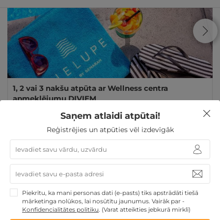
1, 2 vai 3 nakšu atpūta ar Wellness centra
apmeklējumu DIVIEM
Jūrmala
,
Lielupe Hotel by Semarah
★ ★ ★ ★
Saņem atlaidi atpūtai!
Reģistrējies un atpūties vēl izdevīgāk
95€
135€
no
GRIBU
par nakti
Skolēnu brīvlaikam
Atpūta pie jūras
Derīgs arī
VASARĀ
Dāvanu idejas
Atpūtai Līgo svētkos
Piekrītu, ka mani personas dati (e-pasts) tiks apstrādāti tiešā
Dāvanas ģimenei
3 personu ĢIMENEI
4 personu
mārketinga nolūkos, lai nosūtītu jaunumus. Vairāk par -
Konfidencialitātes politiku
.
(Varat atteikties jebkurā mirklī)
ĢIMENEI
Ģimenes atpūta
TOP atpūta Baltijā