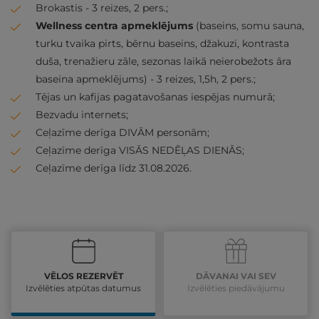
Brokastis - 3 reizes, 2 pers.;
Wellness centra apmeklējums
(baseins, somu sauna,
turku tvaika pirts, bērnu baseins, džakuzi, kontrasta
duša, trenažieru zāle, sezonas laikā neierobežots āra
baseina apmeklējums) - 3 reizes, 1,5h, 2 pers.;
Tējas un kafijas pagatavošanas iespējas numurā;
Bezvadu internets;
Ceļazīme derīga DIVĀM personām;
Ceļazīme derīga VISĀS NEDĒĻAS DIENĀS;
Ceļazīme derīga līdz 31.08.2026.
VĒLOS REZERVĒT
DĀVANAI VAI SEV
Izvēlēties atpūtas datumus
Izvēlēties piedāvājumu