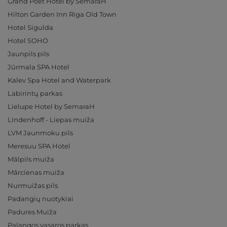
Grand Poet Hotel by SemaraH
Hilton Garden Inn Riga Old Town
Hotel Sigulda
Hotel SOHO
Jaunpils pils
Jūrmala SPA Hotel
Kalev Spa Hotel and Waterpark
Labirintų parkas
Lielupe Hotel by SemaraH
Lindenhoff - Liepas muiža
LVM Jaunmoku pils
Meresuu SPA Hotel
Mālpils muiža
Mārcienas muiža
Nurmuižas pils
Padangių nuotykiai
Padures Muiža
Palangos vasaros parkas