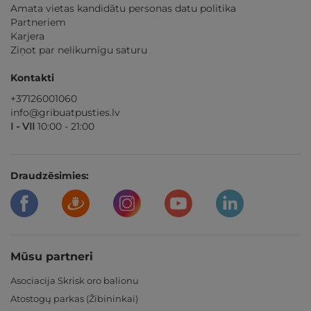
Amata vietas kandidātu personas datu politika
Partneriem
Karjera
Ziņot par nelikumīgu saturu
Kontakti
+37126001060
info@gribuatpusties.lv
I - VII
10:00 - 21:00
Draudzēsimies:
Mūsu partneri
Asociacija Skrisk oro balionu
Atostogų parkas (Žibininkai)