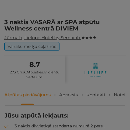
3 naktis VASARĀ ar SPA atpūtu
Wellness centrā DIVIEM
Jūrmala
,
Lielupe Hotel by Semarah
★ ★ ★ ★
Vairāku mērķu ceļazīme
8.7
273 GribuAtpusties.lv klientu
vērtējumi
Atpūtas piedāvājums
Apraksts
Kontakti
Noteik
Jūsu atpūtā iekļauts:
3 naktis divvietīgā standarta numurā 2 pers.;