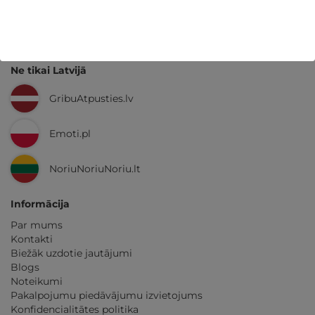
GribuAtpusties.lv
izmēģināts
un
pārbaudīts
Ne tikai Latvijā
GribuAtpusties.lv
Emoti.pl
NoriuNoriuNoriu.lt
Informācija
Par mums
Kontakti
Biežāk uzdotie jautājumi
Blogs
Noteikumi
Pakalpojumu piedāvājumu izvietojums
Konfidencialitātes politika