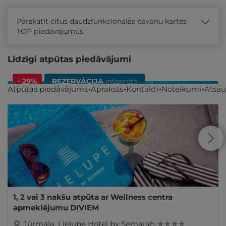
Pārskatīt citus daudzfunkcionālās dāvanu kartes
TOP piedāvājumus
Līdzīgi atpūtas piedāvājumi
- 29%
REZERVĀCIJA
internetā
Atpūtas piedāvājums
Apraksts
Kontakti
Noteikumi
Atsa
1, 2 vai 3 nakšu atpūta ar Wellness centra
apmeklējumu DIVIEM
Jūrmala
,
Lielupe Hotel by Semarah
★ ★ ★ ★