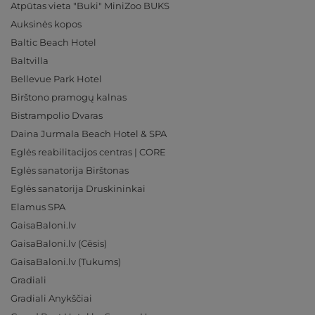
Atpūtas vieta "Buki" MiniZoo BUKS
Auksinės kopos
Baltic Beach Hotel
Baltvilla
Bellevue Park Hotel
Birštono pramogų kalnas
Bistrampolio Dvaras
Daina Jurmala Beach Hotel & SPA
Eglės reabilitacijos centras | CORE
Eglės sanatorija Birštonas
Eglės sanatorija Druskininkai
Elamus SPA
GaisaBaloni.lv
GaisaBaloni.lv (Cēsis)
GaisaBaloni.lv (Tukums)
Gradiali
Gradiali Anykščiai