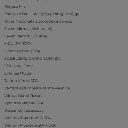
Pegasa Pils
Radisson Blu Hotel & Spa, Daugava Riga
Rīgas Nacionālais zooloģiskais dārzs
Seven Mirrors (Aizkraukle)
Seven Mirrors (Sigulda)
SIGULDA ZOO
Silene Resort & SPA
SODELIŠKIŲ DVARO SODYBA
SPA Hotel Ezeri
Sventes Muiža
Tallinn Viimsi SPA
Ventspils Olimpiskā centra viesnīca
Vilnius Grand Resort
Vytautas Mineral SPA
Wagenküll Lossispaa
Wellton Riga Hotel & SPA
Wellton Riverside SPA Hotel