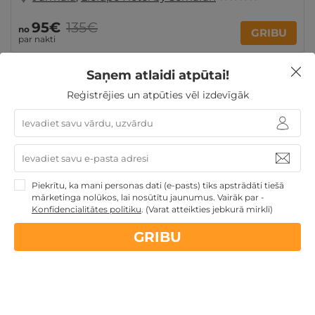
95€
135€
no
GRIBU
par nakti
Saņem atlaidi atpūtai!
Skolēnu brīvlaikam
Atpūta pie jūras
Derīgs arī
Reģistrējies un atpūties vēl izdevīgāk
VASARĀ
Dāvanu idejas
Atpūtai Līgo svētkos
Romantiska atpūta pārim
Atpūta diviem
TOP atpūta
Baltijā
Atpūta Latvijā
Piekrītu, ka mani personas dati (e-pasts) tiks apstrādāti tiešā
mārketinga nolūkos, lai nosūtītu jaunumus. Vairāk par -
Nekādas
apkalpošanas un administrācijas
maksas
Konfidencialitātes politiku
.
(Varat atteikties jebkurā mirklī)
GRIBU
14 dienu
naudas atmaksas garantija
Kvalitatīva klientu
apkalpošana