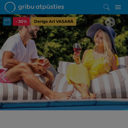
- 30%
Derīgs Arī VASARĀ
Iepatikās šis piedāvājums?
Līdz brīnišķīgai atpūtai atlikuši tikai daži soļi
PĒRKU